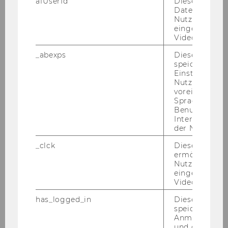
afUserId
Dieses Cooki
Gute Englischkenntnisse für die internationale
Daten von
Lehre und Forschung
Nutzer*innen,
Erfahrung mit Matlab oder Mathematica,
eingebettete
Videos intera
Programmierkenntnisse in Java
_abexps
Dieses Cooki
speichert get
Einstellungen
Nutzer*in, zB.
Kennzahl: 2561</b>
voreingestell
Sprache, Regi
Benutzernam
>
Interaktionsd
der Nutzer*in
Bitte bewerben Sie sich auf unserer
_clck
Dieses Cooki
ermöglicht di
Homepage unter
Nutzung des
eingebettete
www.wu.ac.at/jobs">
Video Players
www.wu.ac.at/jobs
has_logged_in
Dieses Cooki
speichert
Anmeldeinfo
und ob sich de