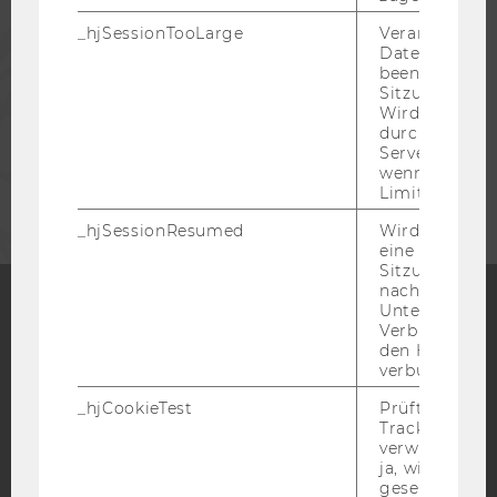
_hjSessionTooLarge
Veranlasst Hot
PRESSE
Datenerfassu
beenden, wen
Sitzung zu vie
MITARBEITENDE
Wird automat
durch ein Sig
Servers best
UNTERNEHMEN
wenn die Sitz
Limit überschr
_hjSessionResumed
Wird gesetzt,
eine
Sitzung/Aufz
nach einer
Unterbrechun
Verbindung w
Facebook
Instagram
Blog
den Hotjar-Se
verbunden wir
_hjCookieTest
Prüft, ob der 
Tracking Cod
YouTube
Newsletter
Bluesky
verwenden ka
ja, wird ein W
gesetzt. Wird 