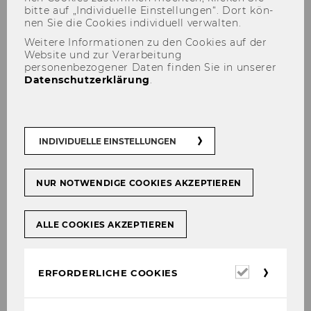
für wissenschaftliches Personal
bitte auf „In­di­vi­du­el­le Ein­stel­lun­gen“. Dort kön­
nen Sie die Coo­kies in­di­vi­du­ell ver­wal­ten.
Weitere Informationen zu den Cookies auf der
Website und zur Verarbeitung
Mitteilungsblatt vom 23. April 2014, 30.
personenbezogener Daten finden Sie in unserer
Datenschutzerklärung
.
Stück
186) Zuordnung zum Kompetenzzentrum
für Nachhaltigkeit
Univ. Prof. Dr. Werner Jammernegg wird
INDIVIDUELLE EINSTELLUNGEN
gemäß § 20e (2) der Satzung der
Wirtschaftsuniversität Wien dem
NUR NOTWENDIGE COOKIES AKZEPTIEREN
Kompetenzzentrum für Nachhaltigkeit im
Sinne einer double affiliation zugeordnet.
o.Univ.Prof. Dr. Chris­toph Ba­delt, Rek­tor
ALLE COOKIES AKZEPTIEREN
Mitteilungsblatt vom 23. April 2014, 30.
Erforderl
ERFORDERLICHE COOKIES
Cookies
Stück
187)
Bevollmächtigungen Projektleiterinnen und