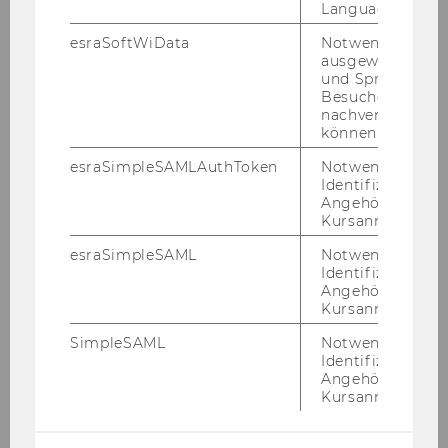
Language Center
· Frauenförderung: Da sich die
esraSoftWiData
Notwendig um
Wirtschaftsuniversität Wien die Erhöhung des
ausgewählte Sp
und Sprachkurse
Frauenanteils beim wissenschaftlichen
Besuchers
Personal zum Ziel gesetzt hat, werden
nachverfolgen z
qualifizierte Frauen ausdrücklich aufgefordert,
können.
sich zu bewerben. Bei gleicher Qualifikation
esraSimpleSAMLAuthToken
Notwendig zur
werden Frauen vorrangig aufgenommen. Alle
Identifizierung 
Bewerberinnen, die die gesetzlichen
Angehörige/r für
Kursanmeldung.
Aufnahmeerfordernisse erfüllen und den
Anforderungen des Ausschreibungstextes
esraSimpleSAML
Notwendig zur
Identifizierung 
entsprechen, sind zu Bewerbungsgesprächen
Angehörige/r für
einzuladen.
Kursanmeldung.
· An der WU ist ein Arbeitskreis für
SimpleSAML
Notwendig zur
Gleichbehandlungsfragen eingerichtet. Nähere
Identifizierung 
Informationen finden Sie unter
Angehörige/r für
http://www.wu.ac.at/structure/lobby/equaltre
Kursanmeldung.
atment
· Reise- und Aufenthaltskosten: Wir bitten