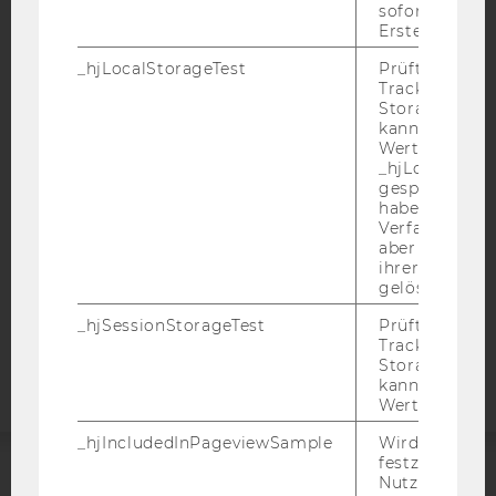
sofort nach s
Erstellung ge
_hjLocalStorageTest
Prüft, ob der 
IMPRESSUM
Tracking Code
BARRIEREFREIHEITSERKLÄRUNG WEBSEITE
Storage verw
kann. Wenn ja
DATENSCHUTZERKLÄRUNG
Wert 1 gesetzt
_hjLocalStora
DATENSCHUTZERKLÄRUNG SOCIAL MEDIA
gespeicherte
DATENSCHUTZERKLÄRUNG
haben keine
STUDIENBEWERBER*INNEN UND STUDIERENDE
Verfallszeit, 
aber fast sofo
COOKIE EINSTELLUNGEN
ihrer Erstellu
gelöscht.
Barrierefreiheitserklärung
_hjSessionStorageTest
Prüft, ob der 
Webseite
Tracking Cod
Storage verw
kann. Wenn ja
Wert von 1 ges
_hjIncludedInPageviewSample
Wird gesetzt
festzustellen,
Nutzer in die