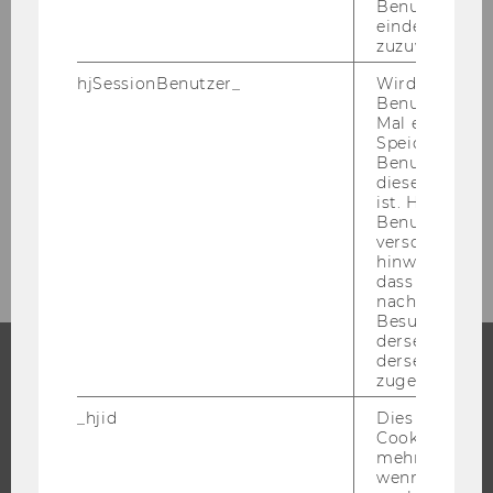
Mai 2014
Benutzer*in e
eindeutige ID
zuzuweisen
Juni 2014
hjSessionBenutzer_
Wird gesetzt,
Benutzer zum
Juli 2014
Mal eine Seite
Speichert die 
Benutzer-ID, d
August 2014
diese Seite e
ist. Hotjar ver
Benutzer nich
September 2014
verschiedene
hinweg.Stellt 
dass Daten v
nachfolgende
Besuchen auf
derselben We
derselben Ben
zugeordnet w
STUDIUM
_hjid
Dies ist ein al
Cookie, das wi
WARUM WU?
mehr setzen, 
BACHELOR
wenn ein Benu