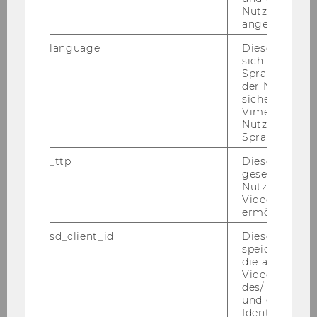
Nutzer*in jem
Ende der Bewerbungsfrist: 14. Mai 2014
angemeldet h
language
Dieses Cooki
sich die
Spracheinstel
der Nutzer*in
sichergestellt
Studienjahr 2013/2014
Vimeo in der
Nutzer ausge
Sprache ersch
_ttp
Dieser Cookie
Oktober 2013
gesetzt, um d
Nutzung des 
November 2013
Videoplayers 
ermöglichen
Dezember 2013
sd_client_id
Dieses Cooki
speichert Dat
die aktuellen
Jänner 2014
Videoeinstell
des/ der Benu
und einen per
Februar 2014
Identifikatio