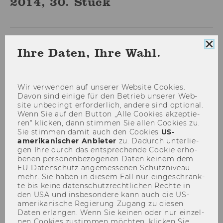
2014, 30. Stück
Coo
Ihre Daten, Ihre Wahl.
186
Con
sch
Zuordnung zum
Wir ver­wen­den auf un­se­rer Web­site Coo­kies.
Kompetenzzentrum für
Davon sind ei­ni­ge für den Be­trieb un­se­rer Web­
Nachhaltigkeit
site un­be­dingt er­for­der­lich, an­de­re sind op­tio­nal.
Wenn Sie auf den But­ton „Alle Coo­kies ak­zep­tie­
ren“ kli­cken, dann stim­men Sie allen Coo­kies zu.
187
Sie stim­men damit auch den Coo­kies
US-​
amerikanischer An­bie­ter
zu. Da­durch un­ter­lie­
Bevollmächtigungen
gen Ihre durch das ent­spre­chen­de Coo­kie er­ho­
be­nen per­so­nen­be­zo­ge­nen Daten kei­nem dem
Projektleiterinnen und
EU-​Datenschutz an­ge­mes­se­nen Schutz­ni­veau
Projektleiter
mehr. Sie haben in die­sem Fall nur ein­ge­schränk­
te bis keine da­ten­schutz­recht­li­chen Rech­te in
den USA und ins­be­son­de­re kann auch die US-​
188
amerikanische Re­gie­rung Zu­gang zu die­sen
Daten er­lan­gen. Wenn Sie kei­nen oder nur ein­zel­
Ausschreibungen von Stellen
nen Coo­kies zu­stim­men möch­ten, kli­cken Sie