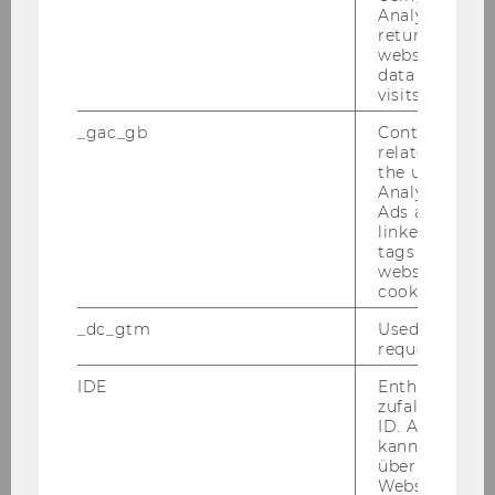
Analytics can
returning use
website and 
data from pre
Ende der Be­wer­bungs­frist: 14. Mai 2014
visits.
_gac_gb
Contains cam
related infor
the user. If G
2.) Im
Analytics and
Ads accounts 
Institut für Transportwirtschaft und Logistik
linked, the co
tags on the G
ist voraussichtlich ab 19. Mai 2014 bis 18. Mai
website read 
cookie.
2015
eine Stelle für einen
_dc_gtm
Used to throt
Universitätsassistenten/eine
request rate.
Universitätsassistentin prae doc (Teaching
IDE
Enthält eine
and Research Associate)
zufallsgenerie
ID. Anhand di
(Angestellte/r gemäß Kollektivvertrag für die
kann Google 
Arbeitnehmer/innen der Universitäten,
über verschie
Websites
monatliches Mindestentgelt: 1.961,85 € brutto,