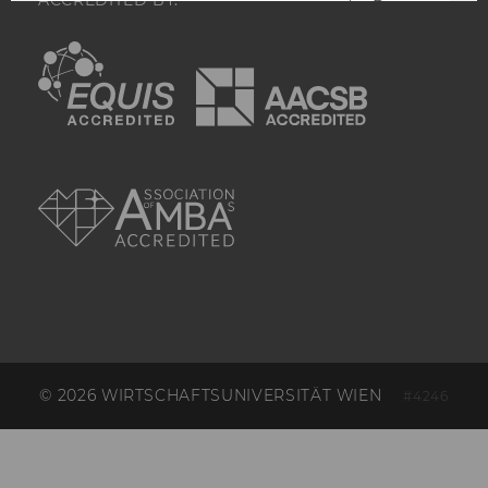
ACCREDITED BY:
Datenstichpr
einbezogen wi
EQUIS
AACSB
durch das
Seitenaufrufli
Website defini
_hjIncludedInSessionSample_
Wird gesetzt
festzustellen,
Nutzer in die
AMBA
Datenstichpr
einbezogen wi
durch das täg
Sitzungslimit 
Website defini
_hjAbsoluteSessionInProgress
Wird verwend
den ersten Se
eines Benutze
erkennen.
_hjTLDTest
_hjTLDTest-Co
© 2026 WIRTSCHAFTSUNIVERSITÄT WIEN
#4246
verschiedene
Teilstrings, bi
fehlschlägt.
Ermöglicht, 