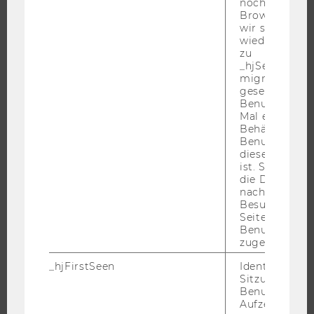
noch in sein
MASTER
Browser hat,
wir seinen We
DOKTORAT / PHD
wiederverwen
EXECUTIVE EDUCATION
zu
_hjSessionUser
BEWERBUNG UND ZULASSUNG
migrieren. Wi
INFORMATIONEN FÜR STUDIERENDE
gesetzt, wenn
Benutzer zum
INTERNATIONALE UND INCOMING EXCHANGE STUDIERENDE
Mal eine Seite
Behält die Hot
ANGEBOTE FÜR SCHULEN UND STUDIENINTERESSIERTE
Benutzer-ID be
STUDENT CLUBS
diese Seite e
ist. Stellt sic
die Daten von
nachfolgende
Besuchen der
FORSCHUNG
Seite derselb
Benutzer-ID
FORSCHUNGSPORTAL
zugeordnet w
FORSCHENDE
_hjFirstSeen
Identifiziert d
Sitzung eines
IMPACT DER FORSCHUNG
Benutzers. Wi
ORGANISATION DER FORSCHUNG
Aufzeichnungs