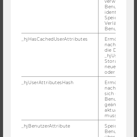
verwendet, u
FORSCHUNGSINFRASTRUKTUR
Benutzersitz
identifizieren.
Speicherdaue
Verlängert sic
Benutzeraktivi
UNIVERSITÄT
_hjHasCachedUserAttributes
Ermöglicht e
ÜBER DIE WU
nachzuvollzie
die Daten in
ORGANISATION
_hjUserAttrib
WIRTSCHAFT UND GESELLSCHAFT
Storage auf 
neuesten Stan
CAMPUS
oder nicht.
NEWS
_hjUserAttributesHash
Ermöglicht e
EVENTS ARCHIV
nachzuvollzie
sich ein
EVENTS
Benutzerattri
geändert hat
WU FOUNDATION
aktualisiert 
muss.
_hjBenutzerAttribute
Speichert
JOBS
Benutzerattri
über die Hotja