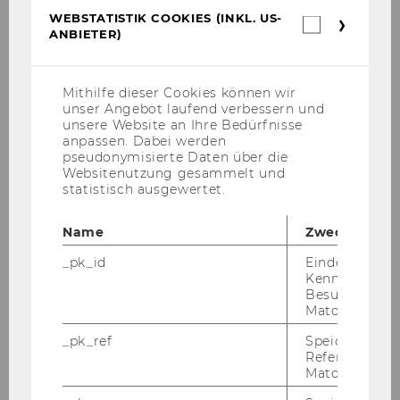
Bewerberinnen und Bewerber um Verständnis
WEBSTATISTIK COOKIES (INKL. US-
Webstatis
ANBIETER)
dafür, dass Reise- und Aufenthaltskosten, die
Cookies
(inkl.
aus Anlass von Auswahl- und
US-
Aufnahmeverfahren entstehen, nicht von der
Anbieter)
Mithilfe dieser Cookies können wir
Wirtschaftsuniversität Wien abgegolten
unser Angebot laufend verbessern und
werden können.
unsere Website an Ihre Bedürfnisse
anpassen. Dabei werden
AUS­GE­SCHRIE­BE­NE STEL­LEN:
pseudonymisierte Daten über die
1.) Im
Websitenutzung gesammelt und
statistisch ausgewertet.
Institut für Englische
Wirtschaftskommunikation
Name
Zweck
sind voraussichtlich ab 1. September 2014 bis
_pk_id
Eindeutige
31. Juli 2017
Kennzeichnun
zwei Stellen für eine/n Senior Lecturer prae
Besuchers du
Matomo.
doc
_pk_ref
Speicherung 
(Angestellte/r gemäß Kollektivvertrag für die
Referrers dur
Arbeitnehmer/innen der Universitäten,
Matomo.
monatliches Entgelt: 1.307,90 € brutto)