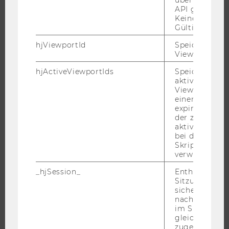
API gesendet
JOBS
Keine explizit
JOBPORTAL
Gültigkeitsda
RESEARCH CAREER
hjViewportId
Speichert Ben
Viewport-Deta
WELCOME SERVICES
JOBS MIT WU-STUDIUM
hjActiveViewportIds
Speichert die
aktiven Benut
KARRIEREKONTAKTE AN DER WU
Viewports. Sp
einen
KARRIERENETZWERKE AN DER WU
expirationTi
der zur Valid
aktiver Ansic
bei der
Skriptinitiali
WU COMMUNITY
verwendet wir
_hjSession_
Enthält die ak
Sitzungsdaten.
STUDIERENDE
sicher, dass
nachfolgende
im Sitzungsfe
ALUMNI
gleichen Sitz
zugeordnet w