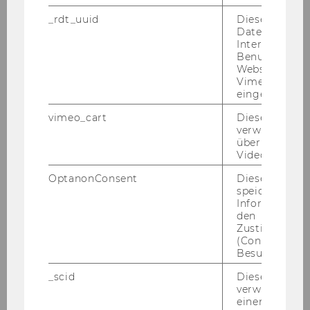
_rdt_uuid
Dieses Cooki
März 2014
Daten über di
Interaktionen
Benutzer*inne
April 2014
Websites, auf
Vimeo-Video
eingebettet is
Mitteilungsblatt vom 2. April 2014, 27. Stück
vimeo_cart
Dieses Cookie
verwendet, u
Mitteilungsblatt vom 9. April 2014, 28. Stück
überprüfen, wi
Video abgespi
Mitteilungsblatt vom 16. April 2014, 29.
OptanonConsent
Dieses Cooki
Stück
speichert
Informatione
Mitteilungsblatt vom 23. April 2014, 30.
den
Stück
Zustimmungs
(Consent) ein
Besuchers.
Mitteilungsblatt vom 30. April 2014, 31.
Stück
_scid
Dieses Cookie
verwendet, u
einem/einer