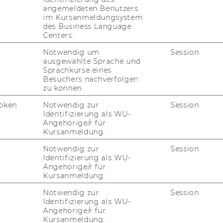
­den. Die Wie­der­be­stel­lung von Per­so­nen,
angemeldeten Benutzers
ver­si­täts­as­sis­tent/in prae doc inne hat­ten,
im Kursanmeldungsystem
des Business Language
nes Uni­ver­si­täts­as­sis­ten­ten post doc/einer
Centers.
st doc im Ten­ure Track mög­lich.
Notwendig um
Session
ausgewählte Sprache und
Sprachkurse eines
Besuchers nachverfolgen
zu können.
oken
Notwendig zur
Session
Identifizierung als WU-
 und bei schriftlichen Prüfungen
Angehörige/r für
Kursanmeldung.
kationsmaßnahmen
rischen Aufgaben
Notwendig zur
Session
er Dissertation
Identifizierung als WU-
Angehörige/r für
Kursanmeldung.
Notwendig zur
Session
Identifizierung als WU-
Angehörige/r für
Kursanmeldung.
zw. Diplomstudium der