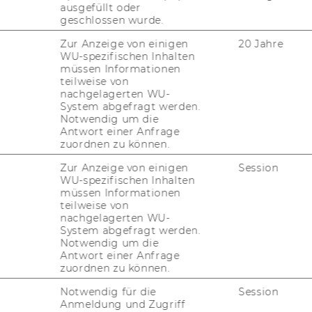
ausgefüllt oder
geschlossen wurde.
Zur Anzeige von einigen
20 Jahre
WU-spezifischen Inhalten
müssen Informationen
teilweise von
­si­tät Wien die Er­hö­hung des Frau­en­an­teils
nachgelagerten WU-
System abgefragt werden.
o­nal zum Ziel ge­setzt hat, wer­den qua­li­fi­
Notwendig um die
f­ge­for­dert, sich zu be­wer­ben. Bei glei­cher
Antwort einer Anfrage
n vor­ran­gig auf­ge­nom­men. Alle Be­wer­be­rin­
zuordnen zu können.
nah­me­er­for­der­nis­se er­fül­len und den An­
Zur Anzeige von einigen
Session
ungs­tex­tes ent­spre­chen, sind zu Be­wer­
WU-spezifischen Inhalten
müssen Informationen
n.
teilweise von
nachgelagerten WU-
 für Gleich­be­hand­lungs­fra­gen ein­ge­rich­
System abgefragt werden.
Notwendig um die
in­den Sie unter
http://www.wu.ac.at/struc­tu­
Antwort einer Anfrage
zuordnen zu können.
Notwendig für die
Session
:
Anmeldung und Zugriff