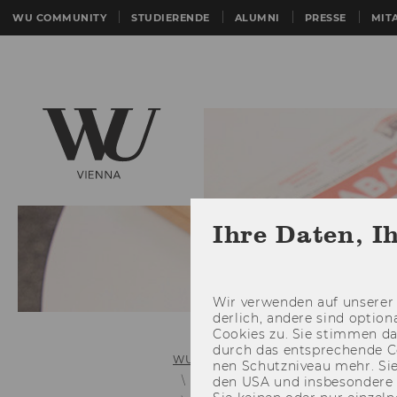
WU COMMUNITY
STUDIERENDE
ALUMNI
PRESSE
MIT
Ihre Daten, I
Wir ver­wen­den auf un­se­rer 
der­lich, an­de­re sind op­tio
Coo­kies zu. Sie stim­men 
durch das ent­spre­chen­de C
WU (Wirtschaftsuniversität Wien)
nen Schutz­ni­veau mehr. Sie 
Links zu älteren Mitteilungsblätter
den USA und ins­be­son­de­r