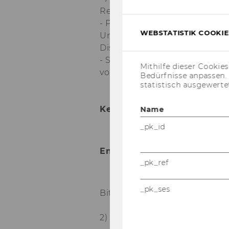
Rechtswissenschaften
- Primär: überdurchschnittlic
WEBSTATISTIK COOKIES
Unternehmensrecht, Interess
Dissertationsvorhaben
- Sekundär: Erfahrung mit I
Mithilfe dieser Cookie
von Vorteil
Bedürfnisse anpassen
statistisch ausgewerte
Kennzahl: 3252
Name
_pk_id
Ende der Bewerbungsfrist: 0
_pk_ref
_pk_ses
Bitte bewerben Sie sich auf
2) Im