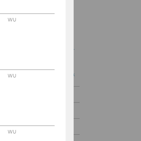
Mitteilungsblatt vom
04. Jänner 2017, 14.
Stück
WU
Mitteilungsblatt vom 11.
Jänner 2017, 15. Stück
Mitteilungsblatt vom 18.
Jänner 2017, 16. Stück
Mitteilungsblatt vom
25. Jänner 2017, 17. Stück
WU
Februar 2017
März 2017
April 2017
WU