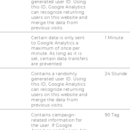
generated user ID. Using
this ID, Google Analytics
ung der Experimentorganisation und -
can recognize returning
users on this website and
merge the data from
bei der Datenerfassung und -verarbeitung
previous visits.
Certain data is only sent
1 Minute
to Google Analytics a
maximum of once per
minute. As long as it is
set, certain data transfers
are prevented.
der Python-Programmierung
Contains a randomly
24 Stunde
erArbeit mit Datenbanken (PostGreSQL,
generated user ID. Using
rammierung sindvon Vorteil
this ID, Google Analytics
can recognize returning
it Daten-Analyse-Programmen
users on this website and
ind von Vorteil
merge the data from
wendungskenntnisse
previous visits.
Contains campaign-
90 Tag
related information for
the user. If Google