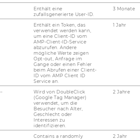
trategy
Enthält eine
3 Monate
17 befristet bis 31.08.2017
eine Stelle eines
zufallsgenerierte User-ID.
ntin
(Angestellte/r gemäß Kollektivvertrag
Enthält ein Token, das
1 Jahr
r Universitäten, monatliches Entgelt:
verwendet werden kann,
um eine Client-ID vom
AMP-Client-ID-Service
Std./Woche,
abzurufen. Andere
mögliche Werte zeigen
Opt-out, Anfrage im
nen nur eAs­sis­tent/inn/en auf­ge­nom­men
Gange oder einen Fehler
­tracht kom­men­de Ver­wen­dung vor­ge­se­he­
beim Abrufen einer Client-
ID vom AMP Client ID
m noch nicht ab­ge­schlos­sen haben. Wir wei­
Service an.
​Personalentwicklungsplan für eAs­sis­
--
Wird von DoubleClick
2 Jahre
fris­tungs­dau­er von zwei Jah­ren vor­sieht.
(Google Tag Manager)
verwendet, um die
Besucher nach Alter,
Geschlecht oder
Interessen zu
identifizieren.
room-Experimenten in Python/oTree
Contains a randomly
2 Jahr