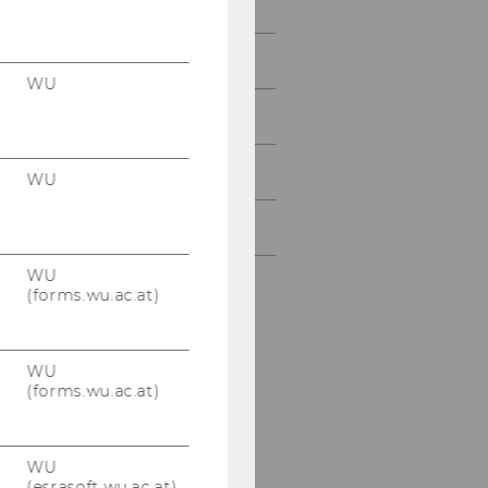
Mai 2017
Juni 2017
WU
Juli 2017
August 2017
WU
September 2017
WU
(forms.wu.ac.at)
WU
(forms.wu.ac.at)
WU
(esrasoft.wu.ac.at)