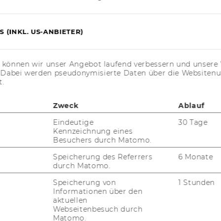
her Studienerfolg im Zivil- und
 (INKL. US-ANBIETER)
e am wissenschaftlichen Arbeiten,
nstitutsarbeit und Fremdsprachenkenntnisse
s können wir unser Angebot laufend verbessern und unsere 
. Dabei werden pseudonymisierte Daten über die Website
t.
Zweck
Ablauf
Eindeutige
30 Tage
Kennzeichnung eines
Besuchers durch Matomo.
1.02.2017
Speicherung des Referrers
6 Monate
durch Matomo.
Speicherung von
1 Stunden
 unserer Homepage unter
www.wu.ac.at/jobs
.
Informationen über den
aktuellen
Webseitenbesuch durch
Matomo.