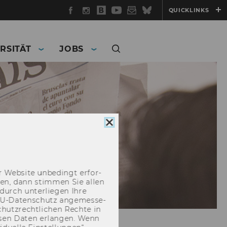
Facebook
Instagram
WU
YouTube
Newsletter
Bluesky
QUICKLINKS
Blog
RSITÄT
JOBS
Cookie
Consent
schließen
 Web­site un­be­dingt er­for­
­cken, dann stim­men Sie allen
durch un­ter­lie­gen Ihre
EU-​Datenschutz an­ge­mes­se­
hutz­recht­li­chen Rech­te in
­sen Daten er­lan­gen. Wenn