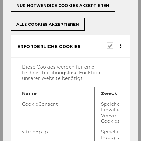
NUR NOTWENDIGE COOKIES AKZEPTIEREN
Oktober 2016
ALLE COOKIES AKZEPTIEREN
November 2017
Erforderl
ERFORDERLICHE COOKIES
Dezember 2016
Cookies
Jänner 2017
Diese Cookies werden für eine
technisch reibungslose Funktion
unserer Website benötigt.
Februar 2017
Name
Zweck
März 2017
CookieConsent
Speichert Ihre
Einwilligung zur
April 2017
Verwendung vo
Cookies.
site-popup
Speichert ob ein
Mitteilungsblatt vom 05. April 2017, 27.
Popup ausgefüll
Stück