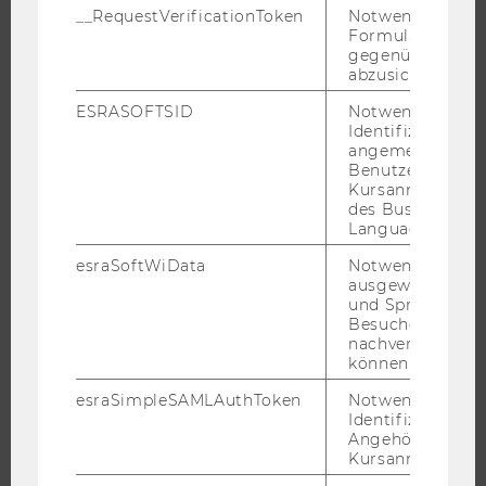
STUDENT CLUBS
__RequestVerificationToken
Notwendig, um 
Formulareingab
gegenüber Angri
abzusichern.
FORSCHUNG
ESRASOFTSID
Notwendig zur
Identifizierung 
angemeldeten
FORSCHUNGSPORTAL
Benutzers im
FORSCHENDE
Kursanmeldung
des Business
IMPACT DER FORSCHUNG
Language Center
ORGANISATION DER FORSCHUNG
esraSoftWiData
Notwendig um
FORSCHUNGSINFRASTRUKTUR
ausgewählte Sp
und Sprachkurse
Besuchers
nachverfolgen z
können.
UNIVERSITÄT
esraSimpleSAMLAuthToken
Notwendig zur
ÜBER DIE WU
Identifizierung 
Angehörige/r für
ORGANISATION
Kursanmeldung.
WIRTSCHAFT UND GESELLSCHAFT