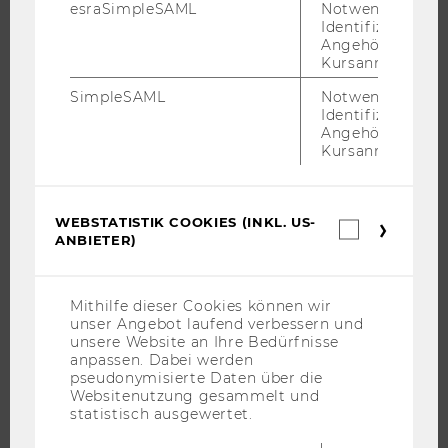
esraSimpleSAML
Notwendig zur
CAMPUS
Identifizierung 
Angehörige/r für
NEWS
Kursanmeldung.
EVENTS ARCHIV
SimpleSAML
Notwendig zur
EVENTS
Identifizierung 
Angehörige/r für
WU FOUNDATION
Kursanmeldung.
WEBSTATISTIK COOKIES (INKL. US-
Webstatis
JOBS
ANBIETER)
Cookies
(inkl.
JOBS
US-
JOBPORTAL
Anbieter)
Mithilfe dieser Cookies können wir
unser Angebot laufend verbessern und
RESEARCH CAREER
unsere Website an Ihre Bedürfnisse
WELCOME SERVICES
anpassen. Dabei werden
pseudonymisierte Daten über die
JOBS MIT WU-STUDIUM
Websitenutzung gesammelt und
statistisch ausgewertet.
KARRIEREKONTAKTE AN DER WU
KARRIERENETZWERKE AN DER WU