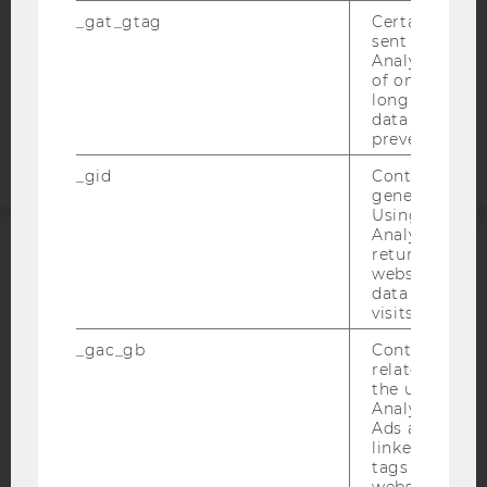
STUDIENBEWERBER*INNEN UND STUDIERENDE
_gat_gtag
Certain data i
COOKIE EINSTELLUNGEN
sent to Googl
Analytics a 
of once per m
Barrierefreiheitserklärung
long as it is s
Webseite
data transfers
prevented.
_gid
Contains a r
generated use
Using this ID
Analytics can
returning use
ACCREDITED BY:
website and 
data from pre
visits.
EQUIS
AACSB
_gac_gb
Contains cam
related infor
the user. If G
Analytics and
Ads accounts 
AMBA
linked, the co
tags on the G