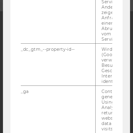
Service abzur
Andere mögli
zeigen Opt-ou
Anfrage im G
einen Fehler 
Abrufen einer
Facebook
Instagram
Blog
vom AMP Clie
Service an.
_dc_gtm_--property-id--
Wird von Dou
(Google Tag 
YouTube
Newsletter
Bluesky
verwendet, u
Besucher nach
Geschlecht o
Interessen zu
identifizieren.
_ga
Contains a r
IMPRESSUM
generated use
BARRIEREFREIHEITSERKLÄRUNG WEBSEITE
Using this ID
Analytics can
DATENSCHUTZERKLÄRUNG
returning use
website and 
DATENSCHUTZERKLÄRUNG SOCIAL MEDIA
data from pre
DATENSCHUTZERKLÄRUNG
visits.