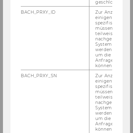
geschlossen wur
Mitteilungsblatt vom 12. April 2017, 28.
BACH_PRXY_ID
Zur Anzeige von
Stück
einigen WU-
spezifischen Inh
müssen Informa
Mitteilungsblatt vom 19. April 2017, 29.
teilweise von
Stück
nachgelagerten
System abgefra
Mitteilungsblatt vom 26. April 2017, 30.
werden. Notwen
um die Antwort 
Stück
Anfrage zuordne
können.
Mai 2017
BACH_PRXY_SN
Zur Anzeige von
einigen WU-
spezifischen Inh
Juni 2017
müssen Informa
teilweise von
nachgelagerten
Juli 2017
System abgefra
werden. Notwen
um die Antwort 
August 2017
Anfrage zuordne
können.