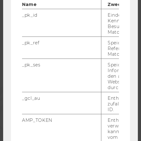
Name
Zweck
_pk_id
Eindeutige
Kennzeichnun
Besuchers du
WU COMMUNITY
Matomo.
_pk_ref
Speicherung 
Referrers dur
STUDIERENDE
Matomo.
_pk_ses
Speicherung 
ALUMNI
Informatione
den aktuellen
Webseitenbe
durch Matom
PRESSE
_gcl_au
Enthält eine
zufallsgenerie
MITARBEITENDE
ID.
AMP_TOKEN
Enthält ein To
verwendet we
UNTERNEHMEN
kann, um eine
vom AMP-Clie