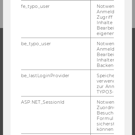
September 2017
fe_typo_user
Notwendig für d
Anmeldung und
Zugriff auf gesc
Inhalte oder zur
Bearbeitung des
eigenen Profils.
be_typo_user
Notwendig für d
STUDIUM
Anmeldung und
Bearbeitung von
Inhalten im TYP
WARUM WU?
Backend.
BACHELOR
be_lastLoginProvider
Speichert die zul
MASTER
verwendete Met
zur Anmeldung f
DOKTORAT / PHD
TYPO3-Backend.
EXECUTIVE EDUCATION
ASP.NET_SessionId
Notwendig, um 
BEWERBUNG UND ZULASSUNG
Zuordnung von
Besucher zu
INFORMATIONEN FÜR STUDIERENDE
Formulareingab
INTERNATIONALE UND INCOMING EXCHANGE STUDIERENDE
sicherstellen zu
können.
ANGEBOTE FÜR SCHULEN UND STUDIENINTERESSIERTE