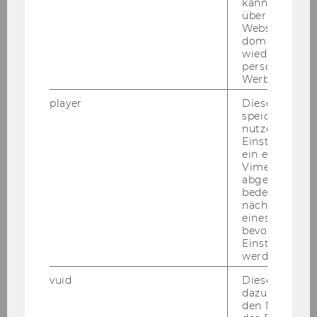
kann Google 
• Pro­mo­ti­ons­ab­sicht
über verschie
Websites
• Er­wünscht sind dar­über hin­aus Me­tho­den­
domainübergr
kom­pe­ten­zen (z. B. Si­mu­la­ti­on, Sta­tis­tik/Öko­no­
wiedererkenn
me­trie
personalisiert
Werbung auss
o.ä.).
player
Dieses Cooki
Haupt­auf­ga­ben:
speichert
nutzerspezifi
• Von den er­folg­rei­chen Be­wer­be­rin­nen und
Einstellungen
ein eingebett
Be­wer­bern wird en­ga­gier­te Mit­wir­kung in der
Vimeo-Video
In­ter­na­tio­na­len Steu­er­leh­re in For­schung und
abgespielt wi
Lehre er­war­tet.
bedeutet, das
nächsten Ans
• Die Mög­lich­keit zur Pro­mo­ti­on ist ge­ge­ben.
eines Vimeo-V
Pro­mo­ti­ons­ab­sicht wird vor­aus­ge­setzt.
bevorzugten
Einstellungen
Be­wer­bun­gen mit aus­sa­ge­fä­hi­gen Un­ter­la­gen
werden.
(Be­wer­bungs­schrei­ben, ta­bel­la­ri­scher Le­bens­
vuid
Dieser Cookie
lauf, Zeug­nis­ko­pien je­weils per Post, Di­plom­ar­
dazu eingeset
beit und ge­ge­be­nen­falls Ver­öf­fent­li­chun­gen in
den Nutzungs