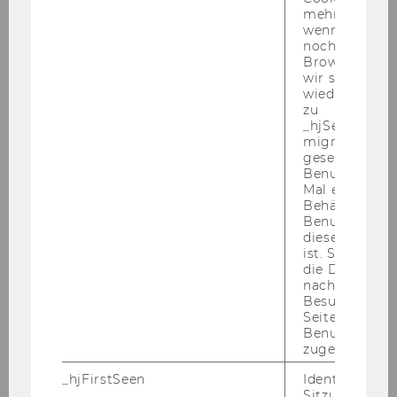
mehr setzen, 
Jänner 2007
wenn ein Benu
noch in sein
Browser hat,
Februar 2007
wir seinen We
wiederverwen
März 2007
zu
_hjSessionUser
migrieren. Wi
April 2007
gesetzt, wenn
Benutzer zum
Mal eine Seite
Mai 2007
Behält die Hot
Benutzer-ID be
diese Seite e
ist. Stellt sic
Mitteilungsblatt vom 2. Mai 2007, 35. Stück
die Daten von
nachfolgende
Mitteilungsblatt vom 9. Mai 2007, 36. Stück
Besuchen der
Seite derselb
Mitteilungsblatt vom 16. Mai 2007, 37. Stück
Benutzer-ID
zugeordnet w
Mitteilungsblatt vom 23. Mai 2007, 38.
_hjFirstSeen
Identifiziert d
Stück
Sitzung eines