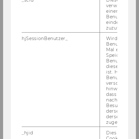
_scid
Dieses Cookie
verwendet, u
Ende der Be­wer­bungs­frist: 23. Mai 2007
einem/einer
Benutzer*in e
Bitte die Kenn­zahl un­be­dingt an­füh­ren!
eindeutige ID
Der In­sti­tuts­vor­stand:
zuzuweisen
Univ.Prof. Dr. Ger­hard Speck­ba­cher
hjSessionBenutzer_
Wird gesetzt,
Benutzer zum
Mal eine Seite
Speichert die 
Benutzer-ID, d
diese Seite e
ist. Hotjar ver
Studienjahr 2006/2007
Benutzer nich
verschiedene
hinweg.Stellt 
dass Daten v
Oktober 2006
nachfolgende
Besuchen auf
derselben We
November 2006
derselben Ben
zugeordnet w
Dezember 2006
_hjid
Dies ist ein al
Cookie, das wi