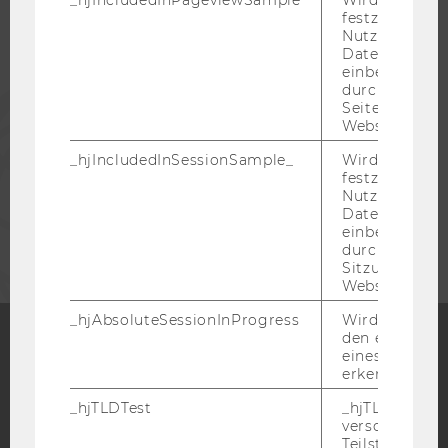
_hjIncludedInPageviewSample
Wird gesetzt
festzustellen,
Nutzer in die
ALUMNI
Datenstichpr
einbezogen wi
durch das
PRESSE
Seitenaufrufli
Website defini
MITARBEITENDE
_hjIncludedInSessionSample_
Wird gesetzt
festzustellen,
Nutzer in die
Datenstichpr
UNTERNEHMEN
einbezogen wi
durch das täg
Sitzungslimit 
Website defini
_hjAbsoluteSessionInProgress
Wird verwend
den ersten Se
eines Benutze
Facebook
Instagram
Blog
erkennen.
_hjTLDTest
_hjTLDTest-Co
verschiedene
Teilstrings, bi