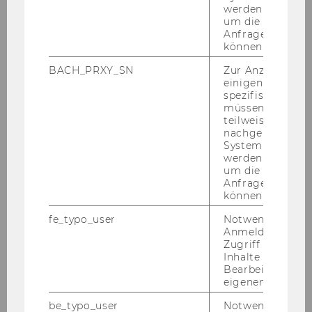
werden. Notwen
Univ.Prof. Dr. Sebastian Kummer
um die Antwort 
Anfrage zuordne
können.
Wr. AW-Kongress 2007
BACH_PRXY_SN
Zur Anzeige von
o.Univ.Prof. Dr. Gerhard Vogel
einigen WU-
spezifischen Inh
müssen Informa
Prozess- und
teilweise von
Kapazitätsmanagement für die
nachgelagerten
System abgefra
Fa. Austriacard
werden. Notwen
um die Antwort 
o.Univ.Prof. Dr. Alfred Taudes
Anfrage zuordne
können.
fe_typo_user
Notwendig für d
Anmeldung und
o. Univ.Prof. Dr. Chris­toph Ba­delt, Rek­tor
Zugriff auf gesc
Inhalte oder zur
Bearbeitung des
eigenen Profils.
Mitteilungsblatt vom 2. Mai 2007, 35. Stück
192)
be_typo_user
Notwendig für d
Festlegung der Prüfungsarten der Kurse der