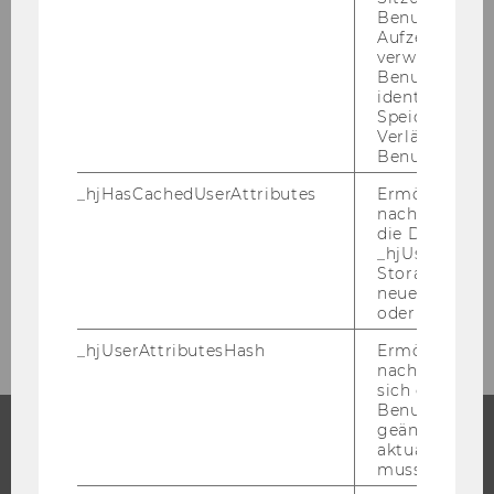
Benutzers. Wi
Aufzeichnungs
Mitteilungsblatt vom 30. Mai 2007, 39.
verwendet, u
Stück
Benutzersitz
identifizieren.
Speicherdaue
Juni 2007
Verlängert sic
Benutzeraktivi
Juli 2007
_hjHasCachedUserAttributes
Ermöglicht e
nachzuvollzie
die Daten in
August 2007
_hjUserAttrib
Storage auf 
neuesten Stan
September 2007
oder nicht.
_hjUserAttributesHash
Ermöglicht e
nachzuvollzie
sich ein
Benutzerattri
geändert hat
aktualisiert 
STUDIUM
muss.