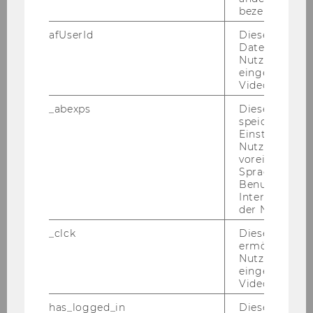
bezeichnete 
Mitteilungsblatt vom 2. Mai 2007, 35. Stück
195)
afUserId
Dieses Cooki
Ausschreibungen von Stellen für allgemeines
Daten von
Nutzer*innen,
Personal
eingebettete
Videos intera
All­ge­mei­ne In­for­ma­tio­nen:
_abexps
Dieses Cooki
· Frau­en­för­de­rung:
speichert get
Da sich die Wirt­schafts­uni­ver­si­tät Wien die Er­
Einstellungen
hö­hung des Frau­en­an­teils beim all­ge­mei­nen
Nutzer*in, zB.
voreingestell
Per­so­nal zum Ziel ge­setzt hat, wer­den qua­li­fi­
Sprache, Regi
zier­te Frau­en aus­drück­lich auf­ge­for­dert, sich
Benutzernam
zu be­wer­ben. Bei glei­cher Qua­li­fi­ka­ti­on wer­den
Interaktionsd
der Nutzer*in
Frau­en vor­ran­gig auf­ge­nom­men. Alle Be­wer­
be­rin­nen, die die ge­setz­li­chen Auf­nah­me­er­for­
_clck
Dieses Cooki
der­nis­se er­fül­len und den An­for­de­run­gen des
ermöglicht di
Nutzung des
Aus­schrei­bungs­tex­tes ent­spre­chen, sind zu
eingebettete
Be­wer­bungs­ge­sprä­chen ein­zu­la­den.
Video Players
· An der WU ist ein Ar­beits­kreis für Gleich­be­
has_logged_in
Dieses Cooki