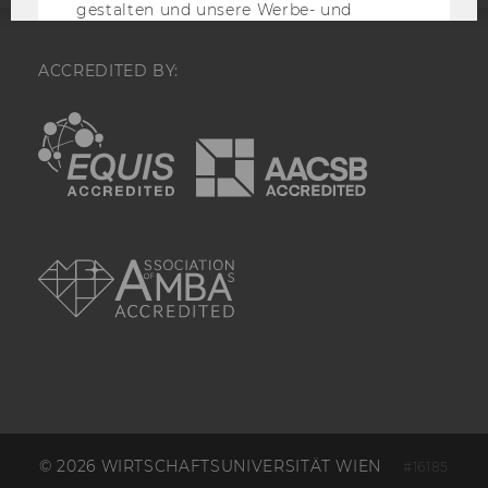
gestalten und unsere Werbe- und
Websiteinhalte optimieren. Dabei
werden pseudonymisierte Daten über
die Websitenutzung analysiert und
ACCREDITED BY:
beurteilt.
EQUIS
AACSB
Name
Zweck
test_cookie
Wird testweise ge
prüfen, ob der Br
Setzen von Cookies
AMBA
Enthält keine
Identifikationsme
IDE
Enthält eine zufal
User-ID. Anhand d
Google den User ü
verschiedene Webs
domainübergreife
wiedererkennen u
personalisierte W
ausspielen.
© 2026 WIRTSCHAFTSUNIVERSITÄT WIEN
_gcl_au
Enthält eine zufal
#16185
User-ID.