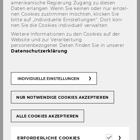
amerikanische Re­gie­rung Zu­gang zu die­sen
EU-JOB Information des
Daten er­lan­gen. Wenn Sie kei­nen oder nur ein­zel­
Bundeskanzleramtes
nen Coo­kies zu­stim­men möch­ten, kli­cken Sie
bitte auf „In­di­vi­du­el­le Ein­stel­lun­gen“. Dort kön­
nen Sie die Coo­kies in­di­vi­du­ell ver­wal­ten.
194
Weitere Informationen zu den Cookies auf der
Website und zur Verarbeitung
Stellenauschreibung der
personenbezogener Daten finden Sie in unserer
Leopold-Franzens-Universität
Datenschutzerklärung
.
Innsbruck
195
INDIVIDUELLE EINSTELLUNGEN
Ausschreibungen von Stellen
für allgemeines Personal
NUR NOTWENDIGE COOKIES AKZEPTIEREN
Mitteilungsblatt vom 2. Mai 2007, 35. Stück
191)
ALLE COOKIES AKZEPTIEREN
Bevollmächtigungen Projektleiterinnen und
Projektleiter
Erforderl
ERFORDERLICHE COOKIES