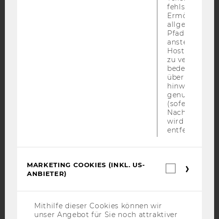
YouTube
Newsletter
Bluesky
fehlschlägt.
Ermöglicht, 
allgemeinsten
Pfad zu ermitt
anstelle des
Hostnamens d
zu verwenden 
IMPRESSUM
bedeutet, das
BARRIEREFREIHEITSERKLÄRUNG WEBSEITE
über Subdom
hinweg geme
DATENSCHUTZERKLÄRUNG
genutzt werd
(sofern zutref
DATENSCHUTZERKLÄRUNG SOCIAL MEDIA
Nach dieser 
DATENSCHUTZERKLÄRUNG
wird das Cook
entfernt.
STUDIENBEWERBER*INNEN UND STUDIERENDE
COOKIE EINSTELLUNGEN
MARKETING COOKIES (INKL. US-
Marketin
Barrierefreiheitserklärung
ANBIETER)
Cookies
Webseite
(inkl.
US-
Anbieter)
Mithilfe dieser Cookies können wir
unser Angebot für Sie noch attraktiver