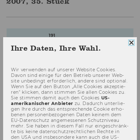
2007, 35. Stück
191
Coo
Ihre Daten, Ihre Wahl.
Bevollmächtigungen
Con
sch
Projektleiterinnen und
Projektleiter
Wir ver­wen­den auf un­se­rer Web­site Coo­kies.
Davon sind ei­ni­ge für den Be­trieb un­se­rer Web­
192
site un­be­dingt er­for­der­lich, an­de­re sind op­tio­nal.
Wenn Sie auf den But­ton „Alle Coo­kies ak­zep­tie­
ren“ kli­cken, dann stim­men Sie allen Coo­kies zu.
Festlegung der Prüfungsarten
Sie stim­men damit auch den Coo­kies
US-​
der Kurse der Wahlfächer im
amerikanischer An­bie­ter
zu. Da­durch un­ter­lie­
Bachelorstudium Wirtschafts-
gen Ihre durch das ent­spre­chen­de Coo­kie er­ho­
be­nen per­so­nen­be­zo­ge­nen Daten kei­nem dem
und Sozialwissenschaften
EU-​Datenschutz an­ge­mes­se­nen Schutz­ni­veau
mehr. Sie haben in die­sem Fall nur ein­ge­schränk­
193
te bis keine da­ten­schutz­recht­li­chen Rech­te in
den USA und ins­be­son­de­re kann auch die US-​