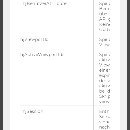
_hjBenutzerAttribute
Speichert
WARUM WU?
Benutzerattri
BACHELOR
über die Hotja
API gesendet
MASTER
Keine explizit
Gültigkeitsda
DOKTORAT / PHD
EXECUTIVE EDUCATION
hjViewportId
Speichert Ben
Viewport-Deta
BEWERBUNG UND ZULASSUNG
hjActiveViewportIds
Speichert die
INFORMATIONEN FÜR STUDIERENDE
aktiven Benut
INTERNATIONALE UND INCOMING EXCHANGE STUDIERENDE
Viewports. Sp
einen
ANGEBOTE FÜR SCHULEN UND STUDIENINTERESSIERTE
expirationTi
der zur Valid
STUDENT CLUBS
aktiver Ansic
bei der
Skriptinitiali
verwendet wir
FORSCHUNG
_hjSession_
Enthält die ak
Sitzungsdaten.
FORSCHUNGSPORTAL
sicher, dass
FORSCHENDE
nachfolgende