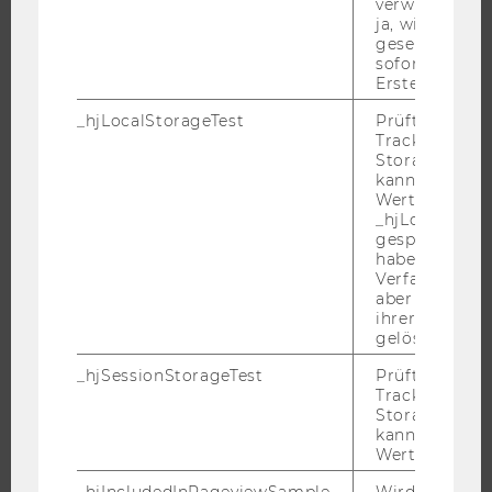
verwenden ka
ja, wird ein W
gesetzt. Wird 
JOBS
sofort nach s
Erstellung ge
JOBS
_hjLocalStorageTest
Prüft, ob der 
JOBPORTAL
Tracking Code
RESEARCH CAREER
Storage verw
kann. Wenn ja
WELCOME SERVICES
Wert 1 gesetzt
_hjLocalStora
JOBS MIT WU-STUDIUM
gespeicherte
KARRIEREKONTAKTE AN DER WU
haben keine
Verfallszeit, 
KARRIERENETZWERKE AN DER WU
aber fast sofo
ihrer Erstellu
gelöscht.
_hjSessionStorageTest
Prüft, ob der 
Tracking Cod
WU COMMUNITY
Storage verw
kann. Wenn ja
Wert von 1 ges
STUDIERENDE