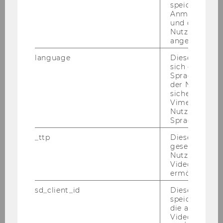
hand­lungs­fra­gen ein­ge­rich­tet. Nä­he­re In­for­
speichert
Anmeldeinfo
ma­tio­nen fin­den Sie unter
http://www.wu-​
und ob sich de
wien.ac.at/por­tal/iv/ak­gleich
Nutzer*in jem
angemeldet h
· Reise-​ und Auf­ent­halts­kos­ten:
Wir bit­ten Be­wer­be­rin­nen und Be­wer­ber um
language
Dieses Cooki
sich die
Ver­ständ­nis dafür, dass Reise-​ und Auf­ent­halts­
Spracheinstel
kos­ten, die aus An­lass von Auswahl-​ und Auf­
der Nutzer*in
nah­me­ver­fah­ren ent­ste­hen, nicht von der Wirt­
sichergestellt
Vimeo in der
schafts­uni­ver­si­tät Wien ab­ge­gol­ten wer­den
Nutzer ausge
kön­nen.
Sprache ersch
AUS­GE­SCHRIE­BE­NE STEL­LEN:
_ttp
Dieser Cookie
gesetzt, um d
1.) Im
In­sti­tut für Un­ter­neh­mens­füh­rung
ist
Nutzung des 
vor­aus­sicht­lich ab 1. Juni 2007 be­fris­tet bis 31.
Videoplayers 
ermöglichen
Mai 2010 die Stel­le
eines dritt­mit­tel­fi­nan­zier­
ten Se­kre­tärs/ einer dritt­mit­tel­fi­nan­zier­ten
sd_client_id
Dieses Cooki
Se­kre­tä­rin
(Ar­beit­neh­mer/in der Wirt­schafts­
speichert Dat
die aktuellen
uni­ver­si­tät Wien gem. § 128 UG 2002 idgF)
Videoeinstell
halb­be­schäf­tigt
zu be­set­zen.