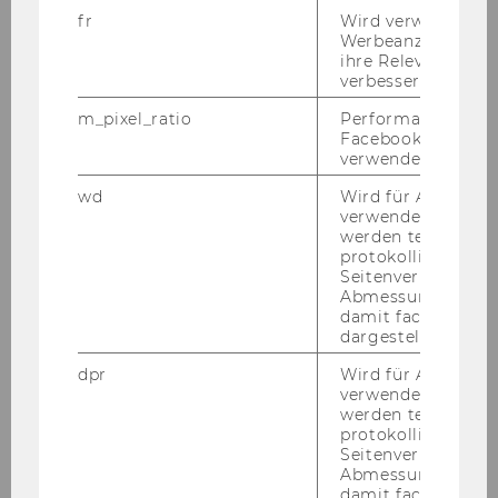
fr
Wird verwendet, 
Ende der Be­wer­bungs­frist: 21. Fe­bru­ar 2007
Werbeanzeigen aus
ihre Relevanz zu 
Bitte die Kenn­zahl un­be­dingt an­füh­ren!
verbessern.
Der Rek­tor:
m_pixel_ratio
Performance-Cooki
o.Univ.Prof. Dr. Chris­toph Ba­delt
Facebook mit Face
verwendet wird.
110) Aus­schrei­bun­gen von Stel­len für all­ge­
wd
Wird für Analyse-
verwendet. Unter
mei­nes Per­so­nal
werden technisch
protokolliert (z.B.
All­ge­mei­ne In­for­ma­tio­nen:
Seitenverhältnis u
· Frau­en­för­de­rung:
Abmessungen des 
damit facebook Ap
Da sich die Wirt­schafts­uni­ver­si­tät Wien die Er­
dargestellt werde
hö­hung des Frau­en­an­teils beim all­ge­mei­nen
dpr
Wird für Analyse-
Per­so­nal zum Ziel ge­setzt hat, wer­den qua­li­fi­
verwendet. Unter
zier­te Frau­en aus­drück­lich auf­ge­for­dert, sich
werden technisch
zu be­wer­ben. Bei glei­cher Qua­li­fi­ka­ti­on wer­den
protokolliert (z.B.
Seitenverhältnis u
Frau­en vor­ran­gig auf­ge­nom­men. Alle Be­wer­
Abmessungen des 
be­rin­nen, die die ge­setz­li­chen Auf­nah­me­er­for­
damit facebook Ap