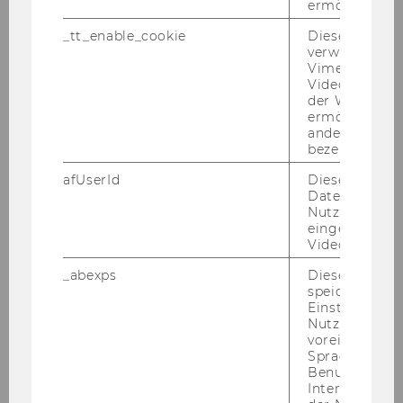
ermöglichen
Akademische Einheit: Politische
Ökonomie, Internationale
_tt_enable_cookie
Dieses Cookie
Wirtschaft und Entwicklung
verwendet, u
Vimeo-
Videoeinbett
o.Univ.Prof. Dr. Leonhard Bauer
der WU-Websi
ermöglichen 
Institut für Institutionelle und
andere nicht 
bezeichnete 
Heterodoxe Ökonomie
afUserId
Dieses Cooki
Univ.Prof. Dr. Christoph Weiß
Daten von
Nutzer*innen,
eingebettete
Institut für
Videos intera
Volkswirtschaftspolitik und
_abexps
Dieses Cooki
Industrieökonomik
speichert get
Einstellungen
o.Univ.Prof. Dr. Hanns Abele
Nutzer*in, zB.
voreingestell
Sprache, Regi
Analytische Volkswirtschaftslehre
Benutzernam
Interaktionsd
o.Univ.Prof. Dr. Heinrich Otruba