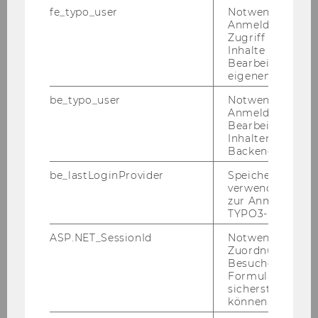
for­der­li­chen Rechts­ge­schäf­te und zur Ver­fü­
fe_typo_user
Notwendig für d
gung über die Geld­mit­tel im Rah­men der Ein­
Anmeldung und
Zugriff auf gesc
nah­men aus die­sem Ver­trag sowie gemäß § 5
Inhalte oder zur
der Richt­li­nie des Rek­to­rats für die Be­voll­
Bearbeitung des
mäch­ti­gung von Ar­beit­neh­me­rin­nen und Ar­
eigenen Profils.
beit­neh­mern der Wirt­schafts­uni­ver­si­tät Wien
be_typo_user
Notwendig für d
(Ab­schluss von Werk­ver­trä­gen, frei­en Dienst­
Anmeldung und
ver­trä­gen sowie Ar­beits­ver­trä­gen ent­spre­
Bearbeitung von
Inhalten im TYP
chend den nä­he­ren Be­stim­mun­gen der Richt­
Backend.
li­nie) be­voll­mäch­tigt:
be_lastLoginProvider
Speichert die zul
verwendete Met
Projekt
zur Anmeldung f
TYPO3-Backend.
Projektleiterin/Projektleiter
ASP.NET_SessionId
Notwendig, um 
Zuordnung von
TU/WU Entrepreneurship Center
Besucher zu
Vienna
Formulareingab
sicherstellen zu
können.
Univ.Prof. Dr. Nikolaus Franke