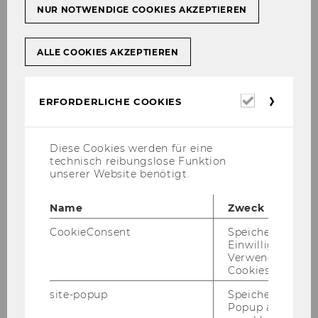
106
NUR NOTWENDIGE COOKIES AKZEPTIEREN
Wirtschaftsuniversität Wien -
ALLE COOKIES AKZEPTIEREN
Bundesministerium für
Bildung, Wissenschaft und
Kultur: Leistungsvereinbarung
Erforderl
ERFORDERLICHE COOKIES
2007 - 2009
Cookies
107
Diese Cookies werden für eine
technisch reibungslose Funktion
Leopold-Franzens-Universität
unserer Website benötigt.
Innsbruck: Ausschreibung der
Funktion der Rektorin/des
Name
Zweck
Rektors
CookieConsent
Speichert Ihre
Einwilligung zur
108
Verwendung vo
Cookies.
Stellenausschreibungen der
site-popup
Speichert ob ein
Europäischen Kommission
Popup ausgefüll