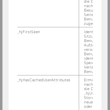
die Daten von
strebt eine Er­hö­hung des An­teils von Frau­en in
nachfolgende
Lei­tungs­po­si­tio­nen an und for­dert des­halb
Besuchen der
Seite derselb
qua­li­fi­zier­te Frau­en nach­drück­lich auf, sich zu
Benutzer-ID
be­wer­ben. Fahrt­kos­ten und sons­ti­ge Auf­wen­
zugeordnet w
dun­gen, die im Zu­sam­men­hang mit der Be­
_hjFirstSeen
Identifiziert d
wer­bung ent­ste­hen, wer­den nicht ver­gü­tet.
Sitzung eines
Benutzers. Wi
Be­wer­bun­gen sind bis spä­tes­tens 28. Fe­bru­ar
Aufzeichnungs
2007 (Datum des Post­stem­pels) an den Vor­sit­
verwendet, u
zen­den des Se­nats der Leopold-​Franzens-
Benutzersitz
identifizieren.
Universität Inns­bruck, Univ.-Prof. Dr. Ivo Ha­j­nal,
Speicherdaue
Büro des Se­nats, Inn­rain 52, 6020 Inns­bruck zu
Verlängert sic
rich­ten, der auch für wei­te­re An­fra­gen zur Ver­
Benutzeraktivi
fü­gung steht (se­nats­buero@uibk.ac.at).
_hjHasCachedUserAttributes
Ermöglicht e
nachzuvollzie
die Daten in
Mitteilungsblatt vom 31. Jänner 2007, 21.
_hjUserAttrib
Storage auf 
Stück
108) Stellenausschreibungen der
neuesten Stan
Europäischen Kommission
oder nicht.