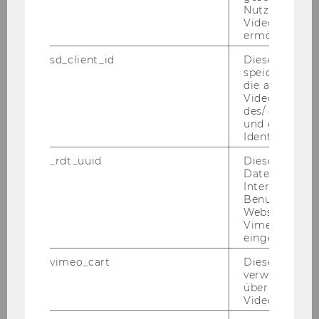
Nutzung des 
Akademische Einheit:
Videoplayers 
ermöglichen
Europäische Wirtschaft
sd_client_id
Dieses Cooki
speichert Dat
die aktuellen
Univ.Prof. Dr. Ga­bri­el Ober­mann, Department-​
Videoeinstell
des/ der Benu
Vorstand
und einen per
Identifikatio
De­part­ment Volks­wirt­schaft
_rdt_uuid
Dieses Cooki
Daten über di
Interaktionen
Benutzer*inne
106)
Websites, auf
Vimeo-Video
Wirtschaftsuniversität Wien -
eingebettet is
Bundesministerium für Bildung,
vimeo_cart
Dieses Cookie
Wissenschaft und Kultur:
verwendet, u
Leistungsvereinbarung 2007 - 2009
überprüfen, wi
Video abgespi