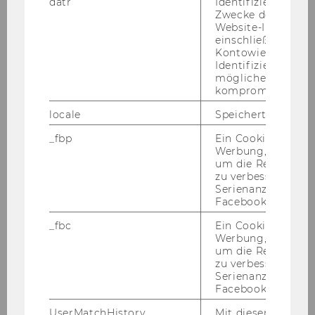
datr
Identifiziert den 
eines Se­kre­tärs/einer Se­kre­tä­rin (Ar­beit­neh­me­
Zwecke der Sicher
rIn der Wirt­schafts­uni­ver­si­tät Wien gem. § 128
Website-Integrität
einschließlich der
UG 2002 idgF), voll­be­schäf­tigt zu be­set­zen.
Kontowiederherst
Auf­ga­ben­ge­biet:
Identifizierung vo
möglicherweise
allg. Sekretariats-​ und Ver­wal­tungs­auf­ga­ben,
kompromittierten
ins­bes. Kor­re­spon­denz, Te­le­fon (deutsch, eng­
locale
Speichert Sprache
lisch), Or­ga­ni­sa­ti­on von klei­ne­ren Ver­an­stal­tun­
gen, Re­cher­chen, Rei­se­or­ga­ni­sa­ti­on
_fbp
Ein Cookie für Fa
Werbung, das verw
Er­for­der­li­che Kennt­nis­se und Qua­li­fi­ka­tio­
um die Relevanz z
nen:
zu verbessern sow
Serienanzeigenpro
EU-​Bürger/in, ös­ter­rei­chi­sche oder EU-​
Facebook bereitzus
Staatsbürgerschaft, Rei­fe­prü­fung
_fbc
Ein Cookie für Fa
Ge­wünsch­te Kennt­nis­se und Qua­li­fi­ka­tio­
Werbung, das verw
nen:
um die Relevanz z
zu verbessern sow
Fremd­spra­chen­kennt­nis­se (Eng­lisch in Wort
Serienanzeigenpro
und Schrift), Pra­xis­er­fah­rung er­wünscht, fun­
Facebook bereitzus
dier­te EDV-​AnwenderInnenkenntnisse (MS Of­
UserMatchHistory
Mit diesem Cookie