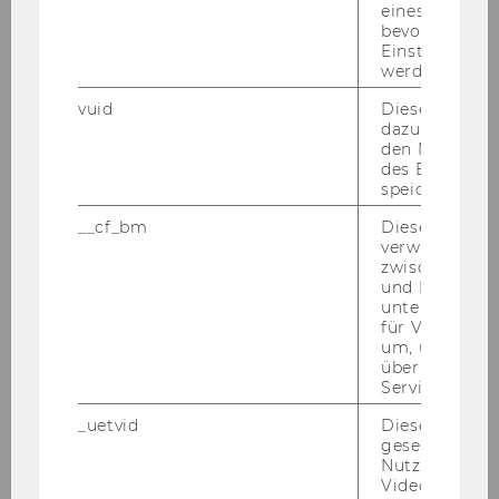
eines Vimeo-V
vom 27.2.2004, idgF) wer­den fol­gen­de Per­so­
bevorzugten
nen be­voll­mäch­tigt, im je­wei­li­gen Wir­kungs­be­
Einstellungen
reich und im Rah­men der je­weils zur Ver­fü­
werden.
gung ste­hen­den Bud­get­mit­tel Rechts­ge­schäf­
vuid
Dieser Cookie
te gemäß § 3 der Richt­li­nie (Be­trags­gren­ze
dazu eingeset
den Nutzungs
Euro 3.000 inkl. USt) ab­zu­schlie­ßen:
des Benutzers
speichern.
Name
__cf_bm
Dieses Cookie
verwendet, u
Institut/Akademische Einheit
zwischen Men
und Bots zu
Univ.Prof. Dr. Mikulaš Luptáčik
unterscheiden.
für Vimeo no
um, um gülti
Institut für Geld- und
über die Nutz
Finanzpolitik
Service zu s
_uetvid
Dieses Cookie
ao.Univ.Prof. Dr. Hansjörg
gesetzt, um d
Klausinger
Nutzung des 
Videoplayers 