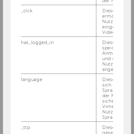
der Nutzer*in
_clck
Dieses Cooki
Institut für Quantitative
ermöglicht di
Volkswirtschaftslehre
Nutzung des
eingebettete
Video Players
Univ.Prof. DDr. Ingrid Kubin
has_logged_in
Dieses Cooki
Institut für Außenwirtschaft und
speichert
Anmeldeinfo
Entwicklung
und ob sich de
Nutzer*in jem
Univ.Prof. Dr. Ulrike Schneider
angemeldet h
language
Dieses Cooki
Institut für Sozialpolitik
sich die
Spracheinstel
Univ.Prof. Dr. Herbert Walther
der Nutzer*in
sichergestellt
Vimeo in der
Institut für Arbeitsmarkttheorie
Nutzer ausge
und -politik
Sprache ersch
_ttp
Dieser Cookie
Univ.Prof. Dr. Fritz Breuss
gesetzt, um d