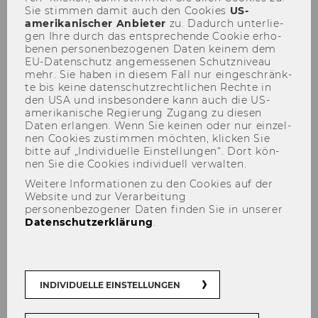
Sie stim­men damit auch den Coo­kies
US-​
amerikanischer An­bie­ter
zu. Da­durch un­ter­lie­
Änderung des Studienplans für
gen Ihre durch das ent­spre­chen­de Coo­kie er­ho­
das Bakkalaureats- und
be­nen per­so­nen­be­zo­ge­nen Daten kei­nem dem
Magisterstudium
EU-​Datenschutz an­ge­mes­se­nen Schutz­ni­veau
mehr. Sie haben in die­sem Fall nur ein­ge­schränk­
Wirtschaftsinformatik an der
te bis keine da­ten­schutz­recht­li­chen Rech­te in
Wirtschaftsuniversität Wien
den USA und ins­be­son­de­re kann auch die US-​
amerikanische Re­gie­rung Zu­gang zu die­sen
Daten er­lan­gen. Wenn Sie kei­nen oder nur ein­zel­
104
nen Coo­kies zu­stim­men möch­ten, kli­cken Sie
bitte auf „In­di­vi­du­el­le Ein­stel­lun­gen“. Dort kön­
Festlegung der Kategorien für
nen Sie die Coo­kies in­di­vi­du­ell ver­wal­ten.
die Zweckwidmung der
Weitere Informationen zu den Cookies auf der
Studienbeiträge für das
Website und zur Verarbeitung
personenbezogener Daten finden Sie in unserer
Sommersemester 2007
Datenschutzerklärung
.
105
Bevollmächtigung/Department
INDIVIDUELLE EINSTELLUNGEN
Volkswirtschaft