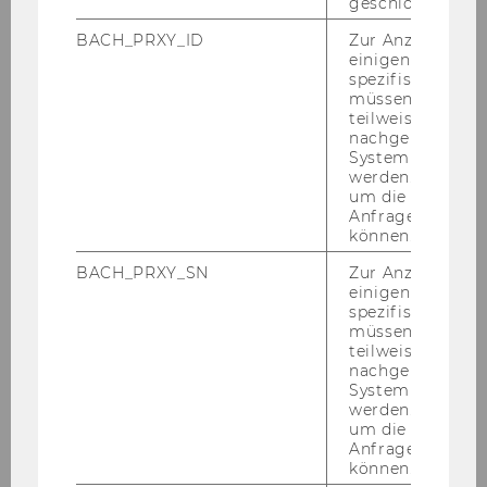
geschlossen wur
109
BACH_PRXY_ID
Zur Anzeige von
einigen WU-
Ausschreibungen von Stellen
spezifischen Inh
müssen Informa
für wissenschaftliches Personal
teilweise von
nachgelagerten
110
System abgefra
werden. Notwen
um die Antwort 
Ausschreibungen von Stellen
Anfrage zuordne
für allgemeines Personal
können.
BACH_PRXY_SN
Zur Anzeige von
einigen WU-
spezifischen Inh
müssen Informa
teilweise von
101) Bevollmächtigungen Projektleiterinnen
nachgelagerten
und Projektleiter
System abgefra
werden. Notwen
Fol­gen­de Pro­jekt­lei­te­rin­nen/Pro­jekt­lei­ter wer­
um die Antwort 
den gemäß § 27 Abs 2 Uni­ver­si­täts­ge­setz 2002
Anfrage zuordne
zum Ab­schluss der für die Ver­trags­er­fül­lung er­
können.