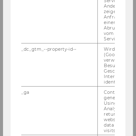
Service abzur
(3) An Ab­sol­ven­tin­nen bzw. Ab­sol­ven­ten, die
Andere mögli
zeigen Opt-ou
vor In-​Kraft-Treten des Bun­des­ge­set­zes BGBl. I,
Anfrage im G
Nr. 74/2006 das Ma­gis­ter­stu­di­um Wirt­schafts­
einen Fehler 
in­for­ma­tik be­gon­nen haben, ist wei­ter­hin der
Abrufen einer
vom AMP Clie
aka­de­mi­sche Grad "Ma­gis­tra bzw. Ma­gis­ter
Service an.
der Sozial-​ und Wirt­schafts­wis­sen­schaf­ten",
_dc_gtm_--property-id--
Wird von Dou
ab­ge­kürzt "Mag.rer.soc.oec." zu ver­lei­hen. Über
(Google Tag 
An­trag ist an­stel­le die­ses aka­de­mi­schen Gra­
verwendet, u
des der aka­de­mi­sche Grad "Mas­ter of Sci­ence
Besucher nach
Geschlecht o
(WU)", ab­ge­kürzt "MSc (WU)", zu ver­lei­hen.
Interessen zu
Die Vor­sit­zen­de des Se­nats
identifizieren.
Univ.Prof. DI Dr. Edel­traud Hanappi-​Egger
_ga
Contains a r
generated use
Using this ID
Analytics can
returning use
Mitteilungsblatt vom 31. Jänner 2007, 21.
website and 
Stück
104)
data from pre
visits.
Festlegung der Kategorien für die