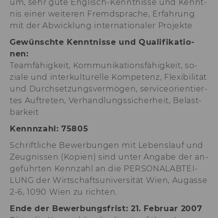
um, sehr gute Englisch-​Kenntnisse und Kennt­
aam_uuid
Dieses Cookie dien
nis einer wei­te­ren Fremd­spra­che, Er­fah­rung
Synchronisierung
Audience Manager
mit der Ab­wick­lung in­ter­na­tio­na­ler Pro­jek­te
AMCV_XXX_at_AdobeOrg
Dieses Cookie enth
Ge­wünsch­te Kennt­nis­se und Qua­li­fi­ka­tio­
eindeutige Kennun
nen:
Adobe Experience 
Team­fä­hig­keit, Kom­mu­ni­ka­ti­ons­fä­hig­keit, so­
li_mc
Dieses Cookie wird
zia­le und in­ter­kul­tu­rel­le Kom­pe­tenz, Fle­xi­bi­li­tät
temporärer Cache
und Durch­set­zungs­ver­mö­gen, ser­vice­ori­en­tier­
Es dient dazu,
tes Auf­tre­ten, Ver­hand­lungs­si­cher­heit, Be­last­
Einwilligungsinfo
des/ der Nutzer*in
bar­keit
Datenbank client-s
verfügbar zu habe
Kennn­zahl: 75805
lang
Dieses Cookie merk
Schrift­li­che Be­wer­bun­gen mit Le­bens­lauf und
Spracheinstellung 
Zeug­nis­sen (Ko­pien) sind unter An­ga­be der an­
Nutzer*in. So wird
ge­führ­ten Kenn­zahl an die PER­SO­NAL­AB­TEI­
sichergestellt, das
LinkedIn.com-Webs
LUNG der Wirt­schafts­uni­ver­si­tät Wien, Au­gas­se
vom Nutzer ausge
2-6, 1090 Wien zu rich­ten.
Sprache erscheint.
Ende der Be­wer­bungs­frist: 21. Fe­bru­ar 2007
twll
Dieses Cookie wird