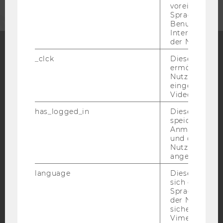
voreingestell
Sprache, Regi
Benutzernam
Interaktionsd
der Nutzer*in
_clck
Dieses Cooki
Facebook
Instagram
Blog
ermöglicht di
Nutzung des
eingebettete
Video Players
YouTube
Newsletter
Bluesky
has_logged_in
Dieses Cooki
speichert
Anmeldeinfo
und ob sich de
Nutzer*in jem
angemeldet h
IMPRESSUM
language
Dieses Cooki
BARRIEREFREIHEITSERKLÄRUNG WEBSEITE
sich die
Spracheinstel
DATENSCHUTZERKLÄRUNG
der Nutzer*in
sichergestellt
DATENSCHUTZERKLÄRUNG SOCIAL MEDIA
Vimeo in der