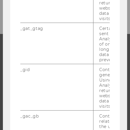
returning use
website and 
WU Shop
data from pre
visits.
_gat_gtag
Certain data i
sent to Googl
Analytics a 
of once per m
long as it is s
STUDIUM
data transfers
prevented.
WARUM WU?
_gid
Contains a r
BACHELOR
generated use
Using this ID
MASTER
Analytics can
returning use
DOKTORAT / PHD
website and 
EXECUTIVE EDUCATION
data from pre
visits.
BEWERBUNG UND ZULASSUNG
INFORMATIONEN FÜR STUDIERENDE
_gac_gb
Contains cam
related infor
INTERNATIONALE UND INCOMING EXCHANGE STUDIERENDE
the user. If G