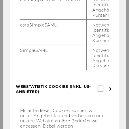
mein­sa­mes Ar­bei­ten ge­nutzt wer­den.
Identifizierung 
Angehörige/r für
Kursanmeldung.
esraSimpleSAML
Notwendig zur
Key Facts
Identifizierung 
Angehörige/r für
Kursanmeldung.
Ar­chi­tek­tur­bü­ro: BUS­ar­chi­tek­tur
SimpleSAML
Notwendig zur
ZT GmbH, Wien
Identifizierung 
Angehörige/r für
Ver­bau­te Brut­to­ge­schoß­flä­che:
Kursanmeldung.
rund 34.000 m2
Raum für ca. 5.000 Per­so­nen
WEBSTATISTIK COOKIES (INKL. US-
Webstatis
Au­di­max für 650 Per­so­nen
ANBIETER)
Cookies
(inkl.
US-
Anbieter)
Mithilfe dieser Cookies können wir
unser Angebot laufend verbessern und
unsere Website an Ihre Bedürfnisse
anpassen. Dabei werden