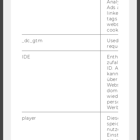
Analytics and
ANGEBOTE FÜR SCHULEN UND STUDIENINTERESSIERTE
Ads accounts 
STUDENT CLUBS
linked, the co
tags on the G
website read 
cookie.
FORSCHUNG
_dc_gtm
Used to throt
request rate.
FORSCHUNGSPORTAL
IDE
Enthält eine
FORSCHENDE
zufallsgenerie
ID. Anhand di
IMPACT DER FORSCHUNG
kann Google 
ORGANISATION DER FORSCHUNG
über verschie
Websites
FORSCHUNGSINFRASTRUKTUR
domainübergr
wiedererkenn
personalisiert
Werbung auss
UNIVERSITÄT
player
Dieses Cooki
speichert
ÜBER DIE WU
nutzerspezifi
Einstellungen
ORGANISATION