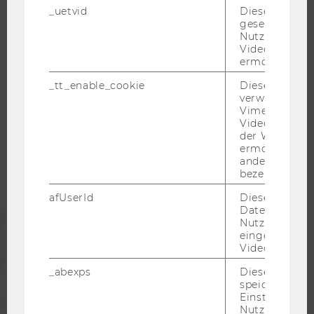
_uetvid
Dieses Cookie
KARRIERENETZWERKE AN DER WU
gesetzt, um d
Nutzung des 
Videoplayers 
ermöglichen
_tt_enable_cookie
Dieses Cookie
WU COMMUNITY
verwendet, u
Vimeo-
Videoeinbett
STUDIERENDE
der WU-Websi
ermöglichen 
andere nicht 
ALUMNI
bezeichnete 
afUserId
Dieses Cooki
Daten von
PRESSE
Nutzer*innen,
eingebettete
Videos intera
MITARBEITENDE
_abexps
Dieses Cooki
speichert get
Einstellungen
UNTERNEHMEN
Nutzer*in, zB.