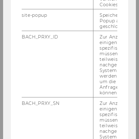
Cookies.
site-popup
Speichert ob ein
Popup ausgefüll
geschlossen wur
BACH_PRXY_ID
Zur Anzeige von
einigen WU-
spezifischen Inh
müssen Informa
teilweise von
nachgelagerten
System abgefra
werden. Notwen
um die Antwort 
Anfrage zuordne
können.
BACH_PRXY_SN
Zur Anzeige von
einigen WU-
spezifischen Inh
müssen Informa
teilweise von
nachgelagerten
System abgefra