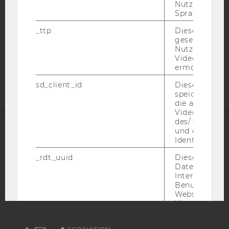
DATENSCHUTZERKLÄRUNG
Nutzer ausge
Sprache ersch
STUDIENBEWERBER*INNEN UND STUDIERENDE
COOKIE EINSTELLUNGEN
_ttp
Dieser Cookie
gesetzt, um d
Nutzung des 
Barrierefreiheitserklärung
Videoplayers 
Webseite
ermöglichen
sd_client_id
Dieses Cooki
speichert Dat
die aktuellen
Videoeinstell
des/ der Benu
und einen per
ACCREDITED BY:
Identifikatio
_rdt_uuid
Dieses Cooki
EQUIS
AACSB
Daten über di
Interaktionen
Benutzer*inne
Websites, auf
Vimeo-Video
eingebettet is
AMBA