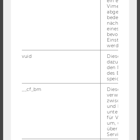
ein eingebett
Vimeo-Video
WIRTSCHAFT UND GESELLSCHAFT
abgespielt wi
CAMPUS
bedeutet, das
nächsten Ans
NEWS
eines Vimeo-V
EVENTS ARCHIV
bevorzugten
Einstellungen
EVENTS
werden.
WU FOUNDATION
vuid
Dieser Cookie
dazu eingeset
den Nutzungs
des Benutzers
JOBS
speichern.
__cf_bm
Dieses Cookie
JOBS
verwendet, u
zwischen Men
JOBPORTAL
und Bots zu
RESEARCH CAREER
unterscheiden.
für Vimeo no
WELCOME SERVICES
um, um gülti
JOBS MIT WU-STUDIUM
über die Nutz
Service zu s
KARRIEREKONTAKTE AN DER WU