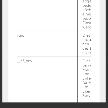
abgespielt wi
bedeutet, das
DATENSCHUTZERKLÄRUNG
nächsten Ans
STUDIENBEWERBER*INNEN UND STUDIERENDE
eines Vimeo-V
COOKIE EINSTELLUNGEN
bevorzugten
Einstellungen
werden.
Barrierefreiheitserklärung
vuid
Dieser Cookie
Webseite
dazu eingeset
den Nutzungs
des Benutzers
speichern.
__cf_bm
Dieses Cookie
verwendet, u
ACCREDITED BY:
zwischen Men
und Bots zu
unterscheiden.
EQUIS
AACSB
für Vimeo no
um, um gülti
über die Nutz
Service zu s
_uetvid
Dieses Cookie
AMBA