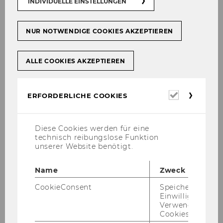
INDIVIDUELLE EINSTELLUNGEN
ZUR RAUM­VER­GA­BE
NUR NOTWENDIGE COOKIES AKZEPTIEREN
ALLE COOKIES AKZEPTIEREN
Foto- und Dreh­ge­neh­mi­gun­gen
Jeg­li­che Fo­to­auf­nah­men und Drehs im Frei­be­
Erforderl
ERFORDERLICHE COOKIES
Cookies
reich oder in Ge­bäu­den müs­sen zuvor ab­ge­
stimmt und ge­neh­migt wer­den. Bitte neh­men
Diese Cookies werden für eine
Sie recht­zei­tig im Vor­aus mit via
For­mu­lar
mit
technisch reibungslose Funktion
der Ab­tei­lung Mar­ke­ting & Kom­mu­ni­ka­ti­on
unserer Website benötigt.
Kon­takt auf, um die not­wen­di­ge Ge­neh­mi­gung
zu er­hal­ten.
Name
Zweck
CookieConsent
Speichert Ihre
Einwilligung zur
Fotos vom Cam­pus
Verwendung vo
Cookies.