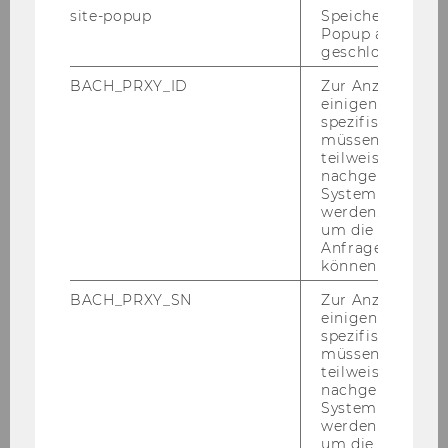
Druck­fä­hi­ge Pres­se­fo­tos vom Cam­pus WU, die
site-popup
Speichert ob ein
unter An­ga­be des jewei­ligen Copy­rights gerne
Popup ausgefüll
für Ihr Me­di­um ver­wen­det wer­den dür­fen, fin­
geschlossen wur
den Sie in den
Pres­se­ma­te­ria­li­en
.
BACH_PRXY_ID
Zur Anzeige von
einigen WU-
spezifischen Inh
müssen Informa
teilweise von
nachgelagerten
System abgefra
werden. Notwen
um die Antwort 
Anfrage zuordne
können.
BACH_PRXY_SN
Zur Anzeige von
einigen WU-
spezifischen Inh
müssen Informa
teilweise von
nachgelagerten
System abgefra
Ko­ope­ra­tio­nen & Spon­so­
werden. Notwen
um die Antwort 