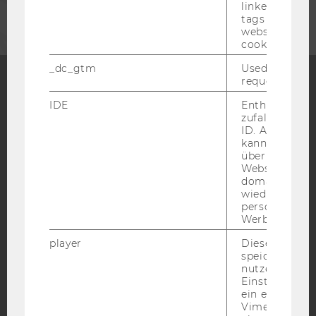
linked, the co
tags on the G
website read 
cookie.
_dc_gtm
Used to throt
request rate.
Facebook
Instagram
Blog
IDE
Enthält eine
zufallsgenerie
ID. Anhand di
kann Google 
über verschie
YouTube
Newsletter
Bluesky
Websites
domainübergr
wiedererkenn
personalisiert
Werbung auss
player
Dieses Cooki
IMPRESSUM
speichert
nutzerspezifi
BARRIEREFREIHEITSERKLÄRUNG WEBSEITE
Einstellungen
DATENSCHUTZERKLÄRUNG
ein eingebett
Vimeo-Video
DATENSCHUTZERKLÄRUNG SOCIAL MEDIA