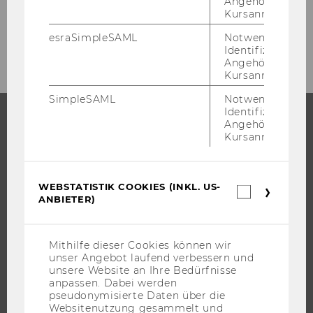
Angehörige/r für
Kursanmeldung.
WU Shop
esraSimpleSAML
Notwendig zur
Identifizierung 
Angehörige/r für
Kursanmeldung.
SimpleSAML
Notwendig zur
Identifizierung 
Angehörige/r für
Kursanmeldung.
STUDIUM
WARUM WU?
WEBSTATISTIK COOKIES (INKL. US-
BACHELOR
Webstatis
ANBIETER)
Cookies
MASTER
(inkl.
US-
DOKTORAT / PHD
Anbieter)
Mithilfe dieser Cookies können wir
EXECUTIVE EDUCATION
unser Angebot laufend verbessern und
unsere Website an Ihre Bedürfnisse
BEWERBUNG UND ZULASSUNG
anpassen. Dabei werden
INFORMATIONEN FÜR STUDIERENDE
pseudonymisierte Daten über die
Websitenutzung gesammelt und
INTERNATIONALE UND INCOMING EXCHANGE STUDIERENDE