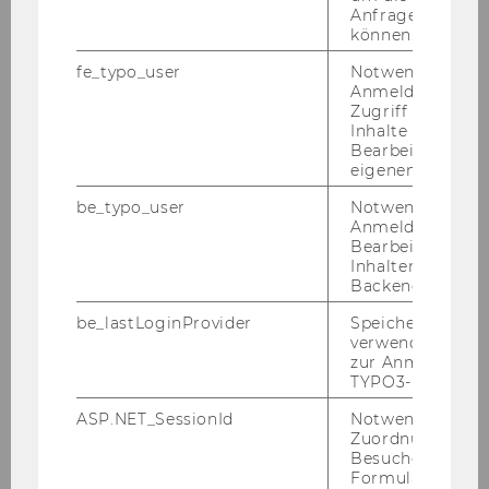
ring
Anfrage zuordne
können.
Sie in­ter­es­sie­ren sich für Kooperations-​
fe_typo_user
Notwendig für d
und Spon­so­ring­mög­lich­kei­ten der WU?
Anmeldung und
In­for­ma­tio­nen zu Raum­spon­so­ring, För­
Zugriff auf gesc
de­rung von For­schung und Lehre sowie
Inhalte oder zur
Bearbeitung des
Ko­ope­ra­tio­nen mit WU Or­ga­ni­sa­tio­nen
eigenen Profils.
fin­den Sie hier.
be_typo_user
Notwendig für d
Anmeldung und
Bearbeitung von
MEHR IN­FOR­MA­TIO­NEN
Inhalten im TYP
Backend.
be_lastLoginProvider
Speichert die zul
verwendete Met
zur Anmeldung f
TYPO3-Backend.
ASP.NET_SessionId
Notwendig, um 
Zuordnung von
Campus
Besucher zu
Formulareingab