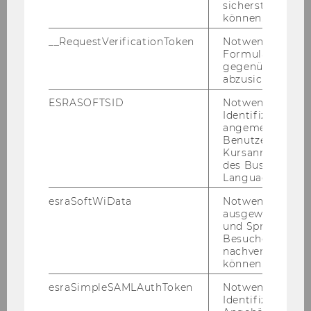
sicherstellen zu
können.
Spannende Architektur
__RequestVerificationToken
Notwendig, um 
Formulareingab
Unileben erleben
gegenüber Angri
abzusichern.
Gut zu wissen
ESRASOFTSID
Notwendig zur
Identifizierung 
angemeldeten
Orientierung & Anfahrt
Benutzers im
Kursanmeldung
des Business
Führungen
Language Center
esraSoftWiData
Notwendig um
Infrastruktur
ausgewählte Sp
und Sprachkurse
Location: Campus WU
Besuchers
nachverfolgen z
können.
Gebäudeöffnungszeiten
esraSimpleSAMLAuthToken
Notwendig zur
Identifizierung 
Umweltmanagement an der WU