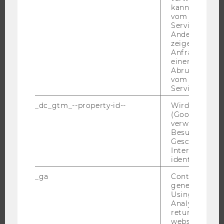
ORGANISATION
kann, um eine
vom AMP-Clie
WIRTSCHAFT UND GESELLSCHAFT
Service abzur
CAMPUS
Andere mögli
zeigen Opt-ou
NEWS
Anfrage im G
einen Fehler 
EVENTS ARCHIV
Abrufen einer
EVENTS
vom AMP Clie
Service an.
WU FOUNDATION
_dc_gtm_--property-id--
Wird von Dou
(Google Tag 
verwendet, u
Besucher nach
JOBS
Geschlecht o
Interessen zu
JOBS
identifizieren.
JOBPORTAL
_ga
Contains a r
RESEARCH CAREER
generated use
Using this ID
WELCOME SERVICES
Analytics can
returning use
JOBS MIT WU-STUDIUM
website and 