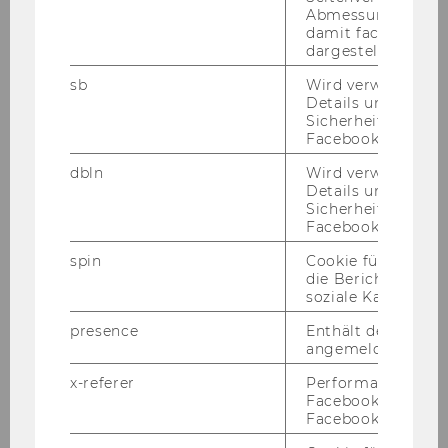
Abmessungen des 
Teaching and Research Associate position can
damit facebook Ap
only be re-employed in an Assistant Professor,
dargestellt werde
tenure track position.
sb
Wird verwendet, 
Details und
Qualified candidates with disabilities are
Sicherheitsinform
Facebook-Kontos z
strongly encouraged to apply for this part-time
position.
dbln
Wird verwendet, 
Details und
Sicherheitsinform
Responsibilities:
Facebook-Kontos z
- Conduct research on your own independent
research activities (i.e. dissertation/PhD) and
spin
Cookie für Werbe
die Berichterstatt
support current projects in a young, and
soziale Kampagne
dynamic team of researchers around Associate
presence
Enthält den "Chat"
Professor Wilfried Altzinger
angemeldeten Ben
- Focus on research areas that are close to
interests of the Research Institute Economic
x-referer
Performance-Cooki
Facebook in Komb
Inequality
Facebook-Pixel ve
- Assist in teaching programmes offered by the