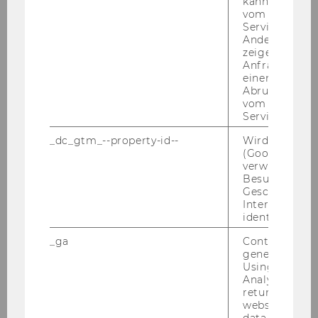
kann, um eine
Be­stel­lung von einer Pro­gramm­di­rek­to­rin
vom AMP-Clie
und stell­ver­tre­ten­den Pro­gramm­di­rek­to­ren
Service abzur
gemäß III. Haupt­stück § 24 Abs 1 der Sat­
Andere mögli
zeigen Opt-ou
zung der Wirt­schafts­uni­ver­si­tät Wien.
Anfrage im G
einen Fehler 
Die Vi­ze­rek­to­rin für Lehre und Stu­die­ren­de hat
Abrufen einer
vom AMP Clie
mit Zu­stim­mung des Se­nats fol­gen­de Be­stel­
Service an.
lun­gen durch­ge­führt:
_dc_gtm_--property-id--
Wird von Dou
(Google Tag 
Ao.Univ.Prof. Dr. Jür­gen Mühl­ba­cher
verwendet, u
zum stell­ver­tre­ten­den Pro­gramm­di­rek­
Besucher nach
Geschlecht o
tor für das Mas­ter­stu­di­um Ma­nage­ment
Interessen zu
(für die Zeit von 25. März 2019 bis 24.
identifizieren.
März 2023);
_ga
Contains a r
Univ.Prof. Dr. Bet­ti­na Fuhr­mann zur Pro­
generated use
Using this ID
gramm­di­rek­to­rin für das Mas­ter­stu­di­um
Analytics can
Wirt­schafts­päd­ago­gik (für die Zeit von 1.
returning use
Juli 2019 bis 30. Juni 2023);
website and 
data from pre