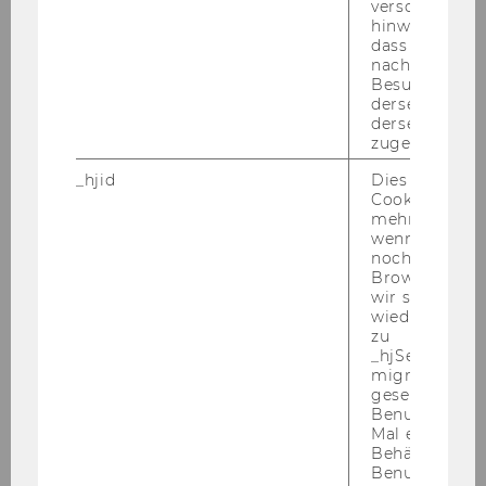
verschiedene
teaching, unless otherwise negotiated with the
hinweg.Stellt 
dass Daten v
successful candidate.
nachfolgende
Besuchen auf
derselben We
derselben Ben
Your Profile:
zugeordnet w
_hjid
Dies ist ein al
Applicants should have:
Cookie, das wi
- A doctoral degree or PhD in Economics,
mehr setzen, 
wenn ein Benu
Finance, Environmental/Ecological Economics,
noch in sein
Physics, Statistics, or related subjects (or be
Browser hat,
close to completion).
wir seinen We
wiederverwen
- Strong analytical, modelling and coding skills.
zu
Experience with network analysis, big data
_hjSessionUser
analysis and applied complex systems analysis
migrieren. Wi
gesetzt, wenn
is particularly welcome.
Benutzer zum
Experience with statistical and modelling
Mal eine Seite
softwares (e.g. Matlab, R).
Behält die Hot
Benutzer-ID be
- A strong research focus, the interest and