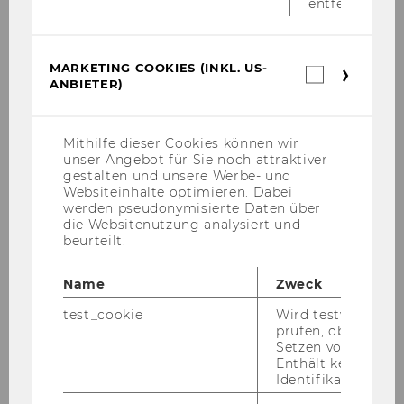
entfernt.
- Mitwirkung in der Lehre
- Mitbetreuung von Bachelor- und
Masterarbeiten
MARKETING COOKIES (INKL. US-
Marketin
- selbständige Forschungstätigkeiten, insbes.
ANBIETER)
Cookies
Möglichkeit zur Erstellung einer thematisch
(inkl.
und methodologisch zum Profil der Abteilung
US-
Anbieter)
passenden Dissertation
Mithilfe dieser Cookies können wir
unser Angebot für Sie noch attraktiver
gestalten und unsere Werbe- und
Ihr Profil:
Websiteinhalte optimieren. Dabei
- Abgeschlossenes Diplom-/Masterstudium der
werden pseudonymisierte Daten über
die Websitenutzung analysiert und
Sozial- und Wirtschaftswissenschaften mit
beurteilt.
Spezialisierung im Bereich Rechnungswesen
und/oder Steuern oder gleichzuhaltende
Name
Zweck
Qualifikation
- Kenntnisse im Bereich Rechnungswesen,
test_cookie
Wird testweise ge
prüfen, ob der Br
Steuern und Wirtschaftsprüfung
Setzen von Cookies
- ausgezeichnete Deutschkenntnisse
Enthält keine
- sehr gute Englischkenntnisse
Identifikationsme
- Erfahrungen im Universitätsbetrieb von