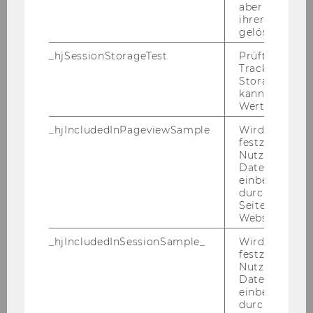
and Research Associate)
aber fast sofo
ihrer Erstellu
(Angestellte/r gemäß Kollektivvertrag für die
gelöscht.
Arbeitnehmer/innen der Universitäten,
_hjSessionStorageTest
Prüft, ob der 
monatliches Mindestentgelt: 2.148,38 Euro
Tracking Cod
brutto, Anrechnung von tätigkeitsbezogenen
Storage verw
kann. Wenn ja
Vordienstzeiten möglich),
Wert von 1 ges
Beschäftigungsausmaß: 30 Std./Woche,
zu
_hjIncludedInPageviewSample
Wird gesetzt
besetzen.
festzustellen,
Nutzer in die
Wir weisen darauf hin, dass der WU-
Datenstichpr
einbezogen wi
Personalentwicklungsplan für
durch das
Universitätsassistent/inn/en prae doc eine
Seitenaufrufli
maximale Befristungsdauer von sechs Jahren
Website defini
vorsieht. Bewerber/innen, die bereits als
_hjIncludedInSessionSample_
Wird gesetzt
Ersatzkräfte an der WU beschäftigt sind,
festzustellen,
können daher nur mehr für die auf sechs Jahre
Nutzer in die
Datenstichpr
fehlende Zeit eingestellt werden. Die
einbezogen wi
Wiederbestellung von Personen, die bereits
durch das täg