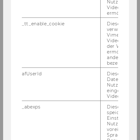
Nutzung des 
schafts­uni­ver­si­tät Wien ab­ge­gol­ten wer­den
Videoplayers 
kön­nen.
ermöglichen
_tt_enable_cookie
Dieses Cookie
AUS­GE­SCHRIE­BE­NE STEL­LEN:
verwendet, u
Vimeo-
1) The
In­sti­tu­te for Eco­lo­gi­cal Eco­no­mics
is
Videoeinbett
cur­r­ent­ly in­vi­ting ap­p­li­ca­ti­ons for
a
30-40
der WU-Websi
hours/week third-​party-funded pro­ject staff
ermöglichen 
andere nicht 
mem­ber
(post-​doc,
em­ployee sub­ject to the
bezeichnete 
terms of the Collec­ti­ve Bar­gai­ning Agree­ment
for Uni­ver­si­ty Staff -
An­ge­stell­te/r gemäß Kol­
afUserId
Dieses Cooki
Daten von
lek­tiv­ver­trag für die Ar­beit­neh­mer/innen der
Nutzer*innen,
Uni­ver­si­tä­ten
; mi­ni­mum gross month­ly sa­la­ry,
eingebettete
paid 14 times per year: Euro 2,852.93 (for 30
Videos intera
hours/week) or Euro 3,803.90 (for 40
_abexps
Dieses Cooki
hours/week)) as part of the “Cli­ma­te Eco­no­mics
speichert get
and Fi­nan­ce” Re­se­arch Group. This em­ployee
Einstellungen
Nutzer*in, zB.
po­si­ti­on will be li­mi­ted to a pe­ri­od of 2 years
voreingestell
(ad­di­tio­nal fun­ding op­por­tu­nities might arise
Sprache, Regi