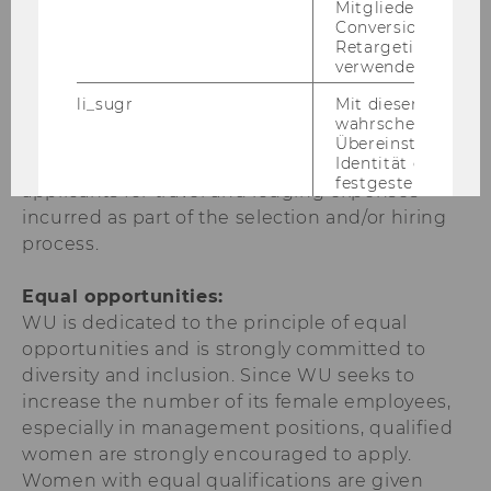
Mitgliederkennung,
Conversion-Tracki
Retargeting und A
Please apply on our homepage
verwendet wird.
www.wu.ac.at/jobs
.
li_sugr
Mit diesem Cooki
wahrscheinlichkei
Travel and lodging expenses:
Übereinstimmung
Identität eines Nu
We regret that WU cannot reimburse
festgestellt.
applicants for travel and lodging expenses
incurred as part of the selection and/or hiring
U
Bei diesem Cookie
sich um eine Bro
process.
für Nutzer.
Equal opportunities:
_guid
Mit diesem Cookie
LinkedIn Mitglied
WU is dedicated to the principle of equal
über Google Ads id
opportunities and is strongly committed to
BizographicsOptOut
Mit diesem Cookie
diversity and inclusion. Since WU seeks to
Ablehnungsstatus 
increase the number of its female employees,
Tracking durch Dri
especially in management positions, qualified
ermittelt.
women are strongly encouraged to apply.
lidc
Dieses Cookie erle
Women with equal qualifications are given
Auswahl des Date