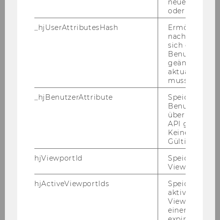
neuesten Stan
oder nicht.
respect tight deadlines.
- International and cross-cultural experience
_hjUserAttributesHash
Ermöglicht e
and understanding.
nachzuvollzie
sich ein
- Previous experience in developing policy-
Benutzerattri
relevant research in collaboration with
geändert hat
business, finance, NGOs and policy
aktualisiert 
muss.
stakeholders is welcome.
_hjBenutzerAttribute
Speichert
Please submit: (i) a CV with the contact details
Benutzerattri
über die Hotja
of two referees; (ii) a letter of motivation
API gesendet
discussing how you fit the role and its
Keine explizit
specifications: (iii) a sample of your research
Gültigkeitsda
work.
hjViewportId
Speichert Ben
Viewport-Deta
Reference Number: 3897
hjActiveViewportIds
Speichert die
aktiven Benut
Application materials can be submitted
Viewports. Sp
einen
online until May 2, 2019.
expirationTi