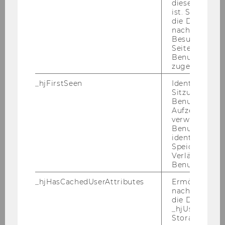
diese Seite e
capability of publishing in top-tier journals in
ist. Stellt sic
economics, social sciences, environmental
die Daten von
nachfolgende
sciences and finance.
Besuchen der
- A strong knowledge of the linkages
Seite derselb
connecting macroeconomic dynamics, finance,
Benutzer-ID
zugeordnet w
environmental sustainability and climate
change.
_hjFirstSeen
Identifiziert d
- An interest in policy analysis, design and
Sitzung eines
Benutzers. Wi
implementation, especially in the
Aufzeichnungs
environmental and finance field.
verwendet, u
- Capability of disseminating the research
Benutzersitz
identifizieren.
findings to a broader audience (including non-
Speicherdaue
academic stakeholders, e.g. policy makers,
Verlängert sic
media).
Benutzeraktivi
- Excellent written and communication skills in
_hjHasCachedUserAttributes
Ermöglicht e
English (knowledge of German welcome but
nachzuvollzie
die Daten in
not required).
_hjUserAttrib
- The ability to work independently, as well as
Storage auf 
part of a multicultural team effort; and to