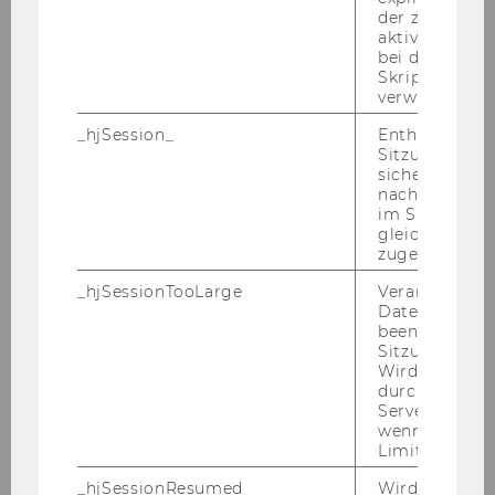
der zur Valid
aktiver Ansic
bei der
Please apply on our homepage
Skriptinitiali
verwendet wir
www.wu.ac.at/jobs
.
_hjSession_
Enthält die ak
Travel and lodging expenses:
Sitzungsdaten.
sicher, dass
We regret that WU cannot reimburse
nachfolgende
applicants for travel and lodging expenses
im Sitzungsfe
incurred as part of the selection and/or hiring
gleichen Sitz
zugeordnet w
process.
_hjSessionTooLarge
Veranlasst Hot
Equal opportunities:
Datenerfassu
beenden, wen
WU is dedicated to the principle of equal
Sitzung zu vie
opportunities and is strongly committed to
Wird automat
diversity and inclusion. Since WU seeks to
durch ein Sig
Servers best
increase the number of its female employees,
wenn die Sitz
especially in management positions, qualified
Limit überschr
women are strongly encouraged to apply.
_hjSessionResumed
Wird gesetzt,