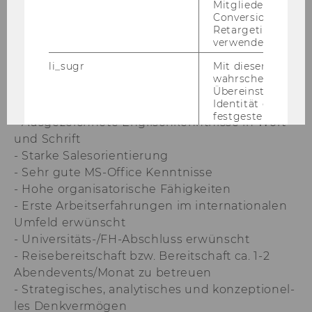
beit an Pro­jek­ten
Mitgliederkennung,
Conversion-Tracki
Retargeting und A
Ihr Pro­fil:
verwendet wird.
- Ma­tu­ra oder ab­ge­schlos­se­ne Aus­bil­dung in
li_sugr
Mit diesem Cooki
einem kauf­män­ni­schen Beruf
wahrscheinlichkei
- Be­rufs­er­fah­rung von Vor­teil
Übereinstimmung
Identität eines Nu
- Gutes kauf­män­ni­sches Ver­ständ­nis
festgestellt.
- Aus­ge­zeich­ne­te Eng­lisch­kennt­nis­se in Wort
und Schrift
U
Bei diesem Cookie
sich um eine Bro
- Star­ke Sa­les­ori­en­tie­rung
für Nutzer.
- Sehr gute MS-​Office Kennt­nis­se
- Hohe or­ga­ni­sa­to­ri­sche Fä­hig­kei­ten
_guid
Mit diesem Cookie
LinkedIn Mitglied
- Erste Ar­beits­er­fah­run­gen im in­ter­na­tio­na­len
über Google Ads id
Um­feld er­wünscht
BizographicsOptOut
Mit diesem Cookie
- Universitäts-​/FH-​Abschluss er­wünscht
Ablehnungsstatus 
- Rei­se­be­reit­schaft bzw. Be­reit­schaft ca. 1-2
Tracking durch Dri
Aben­d­e­vents/Monat zu be­treu­en
ermittelt.
- Stra­te­gi­sches, ana­ly­ti­sches und kon­zep­tio­nel­
lidc
Dieses Cookie erle
les Denk­ver­mö­gen
Auswahl des Date