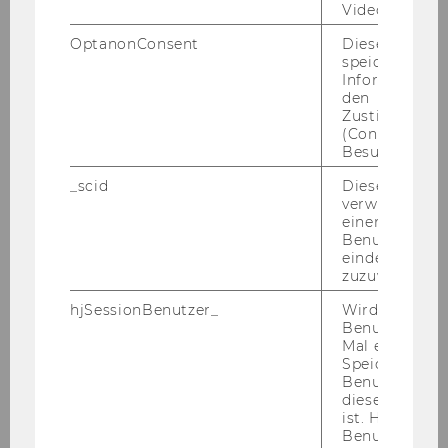
Video abgespi
Zuverlässigkeit
OptanonConsent
Dieses Cooki
- Fähigkeit strukturiert und eigenständig zu
speichert
arbeiten
Informatione
den
Zustimmungs
Kennzahl: 3834
(Consent) ein
Besuchers.
Ende der Bewerbungsfrist: 13.02.2019
_scid
Dieses Cookie
verwendet, u
einem/einer
Benutzer*in e
Bitte bewerben Sie sich auf unserer Homepage
eindeutige ID
unter
www.wu.ac.at/jobs
.
zuzuweisen
hjSessionBenutzer_
Wird gesetzt,
Benutzer zum
103) Aus­schrei­bung von In­klu­
Mal eine Seite
Speichert die 
si­ons­stel­len für wis­sen­schaft­li­
Benutzer-ID, d
ches Per­so­nal
diese Seite e
ist. Hotjar ver
Benutzer nich
Ver­län­ge­rung der Be­wer­bungs­frist bis