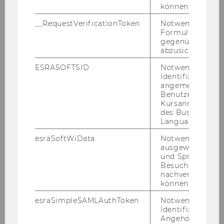
können.
ver­trä­gen sowie Ar­beits­ver­trä­gen ent­spre­
chend den nä­he­ren Be­stim­mun­gen der Richt­
__RequestVerificationToken
Notwendig, um 
Formulareingab
li­nie) be­voll­mäch­tigt:
gegenüber Angri
abzusichern.
Projekt
H2020 Fin Tech
ESRASOFTSID
Notwendig zur
Identifizierung 
Projektleit
Dr. Ronald Hochreiter
angemeldeten
er/in
Benutzers im
Kursanmeldung
des Business
Projekt
NEW LEARNING TECHNOLOGIES
Language Center
Projektleit
Univ. Prof. Dr. Nikolaus Franke
esraSoftWiData
Notwendig um
ausgewählte Sp
er/in
Assoz. Prof. Dr. Peter Keinz
und Sprachkurse
Besuchers
Projekt
WU-Project Schneebaum 18 (GI -
nachverfolgen z
können.
JubStift)
esraSimpleSAMLAuthToken
Notwendig zur
Projektleit
Alyssa Schneebaum Ph.D.
Identifizierung 
Angehörige/r für
er/in