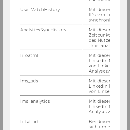
- Pro­fes­sio­nel­les Kund/inn/en­ma­nage­ment
UserMatchHistory
Mit diesem Cookie
und ak­ti­ver Aus­bau der Kund/inn/en­be­zie­hun­
IDs von LinkedIn 
synchronisiert.
gen
- Ak­ti­ve Markt­ana­ly­se und Be­darfs­er­he­bung
AnalyticsSyncHistory
Mit diesem Cookie
und Ent­wick­lung von ver­kaufs­för­dern­den Maß­
Zeitpunkt der Syn
des Nutzers mit d
nah­men
„lms_analytics“ ge
- Ak­ti­ver Ver­kauf der Pro­gram­me (Be­ra­tung von
In­ter­es­sent/inn/en/Un­ter­neh­men, Mes­sen,
li_oatml
Mit diesem Cooki
LinkedIn Mitgliede
Events u.ä.) in Ab­stim­mung mit der Be­reichs­
von LinkedIn zu W
lei­tung
Analysezwecke iden
- Un­ter­stüt­zung bei der Er­stel­lung neuer An­
lms_ads
Mit diesem Cooki
ge­bo­te und bei der Neu- und Wei­ter­ent­wick­
LinkedIn Mitgliede
lung der Pro­gram­me
von LinkedIn identi
- Er­stel­lung und Ein­hal­tung von Bud­gets und
lms_analytics
Mit diesem Cooki
Qua­li­täts­stan­dards in Zu­sam­men­ar­beit mit der
LinkedIn Mitgliede
Be­reichs­lei­tung und dem Con­trol­ling
Analysezwecken ide
- Un­ter­stüt­zung der an­de­ren Funk­tio­nen in­
li_fat_id
Bei diesem Cookie
ner­halb der WU Exe­cu­ti­ve Aca­de­my und Mit­ar­
sich um eine indir