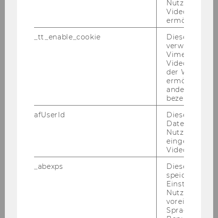
Nutzung des 
Universitätsassistenten/eine
Videoplayers 
Universitätsassistentin prae doc (Teaching
ermöglichen
and Research Associate)
_tt_enable_cookie
Dieses Cookie
(Angestellte/r gemäß Kollektivvertrag für die
verwendet, u
Vimeo-
Arbeitnehmer/innen der Universitäten,
Videoeinbett
monatliches Mindestentgelt: 2.095,95 Euro
der WU-Websi
brutto, Anrechnung von tätigkeitsbezogenen
ermöglichen 
andere nicht 
Vordienstzeiten möglich),
bezeichnete 
Beschäftigungsausmaß: 30 Std./Woche,
zu
afUserId
Dieses Cooki
besetzen.
Daten von
Nutzer*innen,
Wir weisen darauf hin, dass der WU-
eingebettete
Videos intera
Personalentwicklungsplan für
Universitätsassistent/inn/en prae doc eine
_abexps
Dieses Cooki
maximale Befristungsdauer von sechs Jahren
speichert get
Einstellungen
vorsieht. Bewerber/innen, die bereits als
Nutzer*in, zB.
Ersatzkräfte an der WU beschäftigt sind,
voreingestell
können daher nur mehr für die auf sechs Jahre
Sprache, Regi