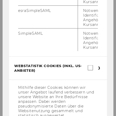
Kursanmeldung.
Projekt
Lebensverhältnisse in Armut
esraSimpleSAML
Notwendig zur
Identifizierung 
(Jubf)
Angehörige/r für
Kursanmeldung.
Projektleit
Ass. Prof. Dr. Horst Reiger
SimpleSAML
Notwendig zur
er/in
Identifizierung 
Angehörige/r für
Projekt
FDI Screening
Kursanmeldung.
Projektleit
Univ. Prof. Dr. Verena Madner
er/in
WEBSTATISTIK COOKIES (INKL. US-
Webstatis
ANBIETER)
Cookies
Projekt
Mustergemeinde ECC
(inkl.
US-
Anbieter)
Projektleit
Univ. Prof. Dr. Gerald Reiner
Mithilfe dieser Cookies können wir
unser Angebot laufend verbessern und
er/in
ao. Univ. Prof. Dr. Alexander
unsere Website an Ihre Bedürfnisse
Prosser
anpassen. Dabei werden
pseudonymisierte Daten über die
Websitenutzung gesammelt und
Projekt
Musterunternehmen ECC
statistisch ausgewertet.