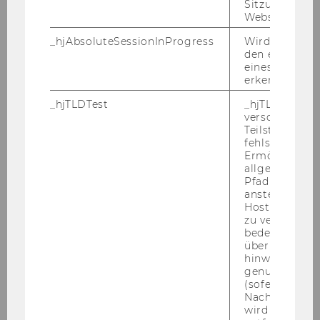
Sitzungslimit 
Website defini
Ihr Aufgabenbereich
_hjAbsoluteSessionInProgress
Wird verwend
- Unterstützung von Studierenden in
den ersten Se
betreuungsintensiven Lehrveranstaltungen
eines Benutze
oder Lehrenden bei der Umsetzung
erkennen.
spezifischer lehr- und lernrelevanter Vorhaben
_hjTLDTest
_hjTLDTest-Co
verschiedene
Ihr Profil
Teilstrings, bi
fehlschlägt.
- laufendes oder abgeschlossenes
Ermöglicht, 
Bachelorstudium der WU Wien,
allgemeinsten
Spezialisierung an einer der SBWLs des
Pfad zu ermitt
anstelle des
Departments für Management
Hostnamens d
- Englischkenntnisse
zu verwenden 
bedeutet, das
über Subdom
Das monatliche Entgelt beträgt 300,24 Euro
hinweg geme
brutto.
genutzt werd
(sofern zutref
Nach dieser 
Kennzahl: 3838
wird das Cook