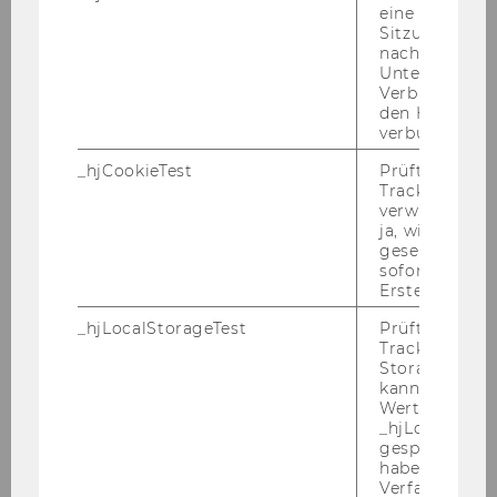
eine
Assignments, Hausübungen und Prüfungen
Sitzung/Aufz
nach einer
Unterbrechun
Ihr Profil
Verbindung w
- laufendes oder abgeschlossenes
den Hotjar-Se
Bachelorstudium der WU Wien
verbunden wir
- Belegung/Abschluss von zumindest einer
_hjCookieTest
Prüft, ob der 
SBWL des Departments oder WINF
Tracking Cod
verwenden ka
Studienzweig
ja, wird ein W
- Präzise und gewissenhafte Arbeitsweise
gesetzt. Wird 
- Diskretion im Umgang mit Daten
sofort nach s
Erstellung ge
- Ausgezeichnete Deutsch- und
Englischkenntnisse
_hjLocalStorageTest
Prüft, ob der 
- Interesse an Wirtschaftsinformatik und/oder
Tracking Code
Storage verw
Operations Management
kann. Wenn ja
Wert 1 gesetzt
Das monatliche Entgelt beträgt 300,24 Euro
_hjLocalStora
gespeicherte
brutto.
haben keine
Verfallszeit, 