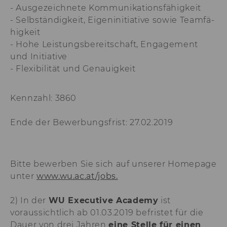
- Aus­ge­zeich­ne­te Kom­mu­ni­ka­ti­ons­fä­hig­keit
von LinkedIn.
- Selb­stän­dig­keit, Ei­gen­in­itia­ti­ve sowie Team­fä­
aam_uuid
Dieses Cookie dien
hig­keit
Synchronisierung
- Hohe Leis­tungs­be­reit­schaft, En­ga­ge­ment
Audience Manager
und In­itia­ti­ve
AMCV_XXX_at_AdobeOrg
Dieses Cookie enth
- Fle­xi­bi­li­tät und Ge­nau­ig­keit
eindeutige Kennun
Adobe Experience 
li_mc
Dieses Cookie wird
Kennzahl: 3860
temporärer Cache
Es dient dazu,
Ende der Bewerbungsfrist: 27.02.2019
Einwilligungsinfo
des/ der Nutzer*in
Datenbank client-s
verfügbar zu habe
Bitte bewerben Sie sich auf unserer Homepage
lang
Dieses Cookie merk
unter
www.wu.ac.at/jobs.
Spracheinstellung 
Nutzer*in. So wird
sichergestellt, das
2) In der
WU Executive Academy
ist
LinkedIn.com-Webs
voraussichtlich ab 01.03.2019 befristet für die
vom Nutzer ausge
Sprache erscheint.
Dauer von drei Jahren
eine Stelle für einen