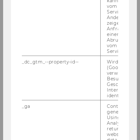
kann, um eine
er/in
vom AMP-Clie
Service abzur
Andere mögli
Projekt
WU-Project Schneebaum 18 (GI -
zeigen Opt-ou
Jubf)
Anfrage im G
einen Fehler 
Abrufen einer
Projektleit
Alyssa Schneebaum Ph.D.
vom AMP Clie
er/in
Service an.
_dc_gtm_--property-id--
Wird von Dou
Projekt
Barrierefreiheit und Mobilität
(Google Tag 
verwendet, u
Projektleit
Ass. Prof. Dr. Elmar Fürst
Besucher nach
Geschlecht o
er/in
Interessen zu
identifizieren.
Projekt
Ass.Proj. Klopf Patricia 2018 (Jub)
_ga
Contains a r
generated use
Projektleit
Patricia Klopf MSc
Using this ID
er/in
Analytics can
returning use
website and 
Projekt
Ass.Proj. Szoncsitz Julia 2018
data from pre