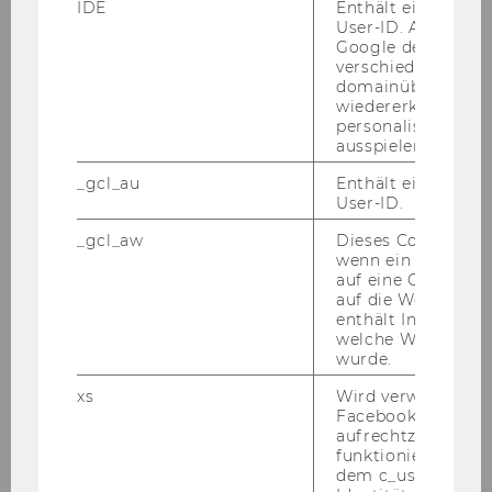
IDE
Enthält eine zufal
den qua­li­fi­zier­te Frau­en aus­drück­lich auf­ge­for­
User-ID. Anhand d
dert, sich zu be­wer­ben. Bei glei­cher Qua­li­fi­ka­ti­
Google den User ü
verschiedene Webs
on wer­den Frau­en vor­ran­gig auf­ge­nom­men.
domainübergreife
Qua­li­fi­zier­te Per­so­nen mit Be­hin­de­rung sind
wiedererkennen u
be­son­ders ein­ge­la­den sich zu be­wer­ben. Alle
personalisierte W
ausspielen.
Be­wer­ber/innen, die die ge­setz­li­chen Auf­nah­
me­er­for­der­nis­se er­fül­len und den An­for­de­run­
_gcl_au
Enthält eine zufal
gen des Aus­schrei­bungs­tex­tes ent­spre­chen,
User-ID.
sind zu Be­wer­bungs­ge­sprä­chen ein­zu­la­den.
_gcl_aw
Dieses Cookie wird
wenn ein User über
An der WU ist ein Ar­beits­kreis für Gleich­be­
auf eine Google W
auf die Website ge
hand­lungs­fra­gen ein­ge­rich­tet. Nä­he­re In­for­
enthält Informatio
ma­tio­nen fin­den Sie unter
welche Werbeanzei
http://www.wu.ac.at/struc­tu­re/lobby/equaltre­
wurde.
at­ment
.
xs
Wird verwendet, u
Facebook-Sitzung
aufrechtzuerhalten
Reise-​ und Auf­ent­halts­kos­ten:
funktioniert in Ve
Wir bit­ten Be­wer­be­rin­nen und Be­wer­ber um
dem c_user-Cookie
Ver­ständ­nis dafür, dass Reise-​ und Auf­ent­halts­