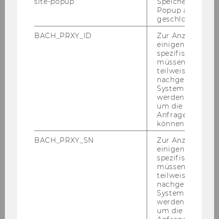
sind zu Be­wer­bungs­ge­sprä­chen ein­zu­la­den.
site-popup
Speichert ob ein
Popup ausgefüll
geschlossen wur
An der WU ist ein Ar­beits­kreis für Gleich­be­
BACH_PRXY_ID
Zur Anzeige von
hand­lungs­fra­gen ein­ge­rich­tet. Nä­he­re In­for­
einigen WU-
ma­tio­nen fin­den Sie unter
spezifischen Inh
http://www.wu.ac.at/struc­tu­re/lobby/equaltre­
müssen Informa
teilweise von
at­ment
.
nachgelagerten
System abgefra
Reise-​ und Auf­ent­halts­kos­ten:
werden. Notwen
um die Antwort 
Wir bit­ten Be­wer­be­rin­nen und Be­wer­ber um
Anfrage zuordne
Ver­ständ­nis dafür, dass Reise-​ und Auf­ent­halts­
können.
kos­ten, die aus An­lass von Auswahl-​ und Auf­
BACH_PRXY_SN
Zur Anzeige von
nah­me­ver­fah­ren ent­ste­hen, nicht von der Wirt­
einigen WU-
schafts­uni­ver­si­tät Wien ab­ge­gol­ten wer­den
spezifischen Inh
kön­nen.
müssen Informa
teilweise von
nachgelagerten
Qua­li­fi­zier­te Per­so­nen mit Be­hin­de­rung sind
System abgefra
be­son­ders ein­ge­la­den sich zu be­wer­ben!
werden. Notwen
um die Antwort 