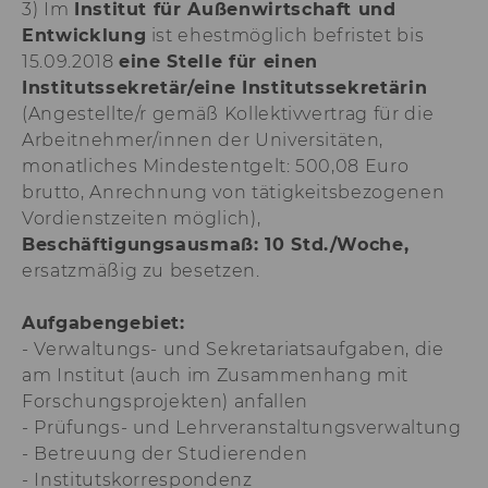
3) Im
Institut für Außenwirtschaft und
von LinkedIn.
Entwicklung
ist ehestmöglich befristet bis
aam_uuid
Dieses Cookie dien
15.09.2018
eine Stelle für einen
Synchronisierung
Institutssekretär/eine Institutssekretärin
Audience Manager
(Angestellte/r gemäß Kollektivvertrag für die
AMCV_XXX_at_AdobeOrg
Dieses Cookie enth
Arbeitnehmer/innen der Universitäten,
eindeutige Kennun
monatliches Mindestentgelt: 500,08 Euro
Adobe Experience 
brutto, Anrechnung von tätigkeitsbezogenen
li_mc
Dieses Cookie wird
Vordienstzeiten möglich),
temporärer Cache
Beschäftigungsausmaß: 10 Std./Woche,
Es dient dazu,
Einwilligungsinfo
ersatzmäßig zu besetzen.
des/ der Nutzer*in
Datenbank client-s
Aufgabengebiet:
verfügbar zu habe
- Verwaltungs- und Sekretariatsaufgaben, die
lang
Dieses Cookie merk
am Institut (auch im Zusammenhang mit
Spracheinstellung 
Forschungsprojekten) anfallen
Nutzer*in. So wird
sichergestellt, das
- Prüfungs- und Lehrveranstaltungsverwaltung
LinkedIn.com-Webs
- Betreuung der Studierenden
vom Nutzer ausge
- Institutskorrespondenz
Sprache erscheint.