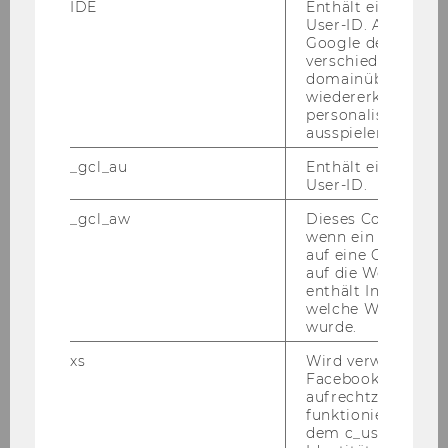
der­nis­se er­fül­len und den An­for­de­run­gen des
IDE
Enthält eine zufal
User-ID. Anhand d
Aus­schrei­bungs­tex­tes ent­spre­chen, sind zu
Google den User ü
Be­wer­bungs­ge­sprä­chen ein­zu­la­den.
verschiedene Webs
domainübergreife
wiedererkennen u
An der WU ist ein Ar­beits­kreis für Gleich­be­
personalisierte W
hand­lungs­fra­gen ein­ge­rich­tet. Nä­he­re In­for­
ausspielen.
ma­tio­nen fin­den Sie unter
_gcl_au
Enthält eine zufal
http://www.wu.ac.at/struc­tu­re/lobby/equaltre­
User-ID.
at­ment
.
_gcl_aw
Dieses Cookie wird
wenn ein User über
Reise-​ und Auf­ent­halts­kos­ten:
auf eine Google W
auf die Website ge
Wir bit­ten Be­wer­be­rin­nen und Be­wer­ber um
enthält Informatio
welche Werbeanzei
Ver­ständ­nis dafür, dass Reise-​ und Auf­ent­halts­
wurde.
kos­ten, die aus An­lass von Auswahl-​ und Auf­
xs
Wird verwendet, u
nah­me­ver­fah­ren ent­ste­hen, nicht von der Wirt­
Facebook-Sitzung
schafts­uni­ver­si­tät Wien ab­ge­gol­ten wer­den
aufrechtzuerhalten
kön­nen.
funktioniert in Ve
dem c_user-Cookie