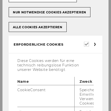
255) Aus­schrei­bung von Stel­
NUR NOTWENDIGE COOKIES AKZEPTIEREN
len für wis­sen­schaft­li­ches Per­
so­nal
ALLE COOKIES AKZEPTIEREN
All­ge­mei­ne In­for­ma­tio­nen:
Erforderl
ERFORDERLICHE COOKIES
Frau­en­för­de­rung:
Cookies
Da sich die Wirt­schafts­uni­ver­si­tät Wien die Er­
Diese Cookies werden für eine
hö­hung des Frau­en­an­teils beim wis­sen­schaft­li­
technisch reibungslose Funktion
unserer Website benötigt.
chen Per­so­nal zum Ziel ge­setzt hat, wer­den
qua­li­fi­zier­te Frau­en aus­drück­lich auf­ge­for­dert,
Name
Zweck
sich zu be­wer­ben. Bei glei­cher Qua­li­fi­ka­ti­on
wer­den Frau­en vor­ran­gig auf­ge­nom­men. Alle
CookieConsent
Speichert Ihre
Be­wer­be­rin­nen, die die ge­setz­li­chen Auf­nah­
Einwilligung zur
Verwendung vo
me­er­for­der­nis­se er­fül­len und den An­for­de­run­
Cookies.
gen des Aus­schrei­bungs­tex­tes ent­spre­chen,