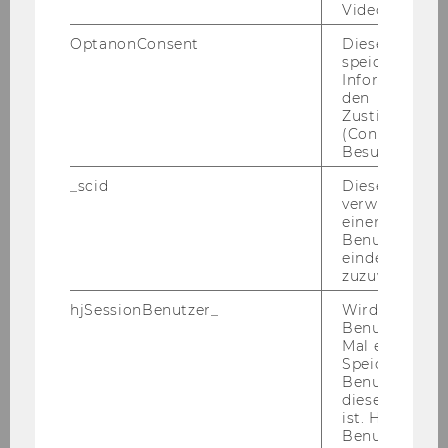
- Selbständigkeit und Eigeninitiative
Video abgespi
- Institutserfahrung von Vorteil
OptanonConsent
Dieses Cooki
speichert
Informatione
Kennzahl: 3441
den
Zustimmungs
Ende der Bewerbungsfrist: 27.09.2017
(Consent) ein
Besuchers.
_scid
Dieses Cookie
verwendet, u
Bitte bewerben Sie sich auf unserer Homepage
einem/einer
unter
www.wu.ac.at/jobs
.
Benutzer*in e
eindeutige ID
zuzuweisen
3)
Verlängerung der Bewerbungsfrist bis
10.09.2017
hjSessionBenutzer_
Wird gesetzt,
Benutzer zum
Im
Institut für Internationale Wirtschaft
ist
Mal eine Seite
voraussichtlich ab 01.10.2017 für die Dauer von
Speichert die 
sechs Jahren
eine Stelle für einen
Benutzer-ID, d
diese Seite e
Universitätsassistenten/eine
ist. Hotjar ver
Universitätsassistentin prae doc (Teaching
Benutzer nich