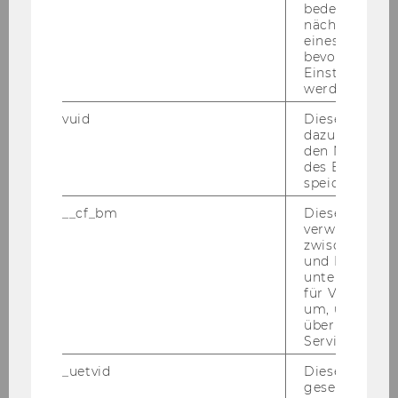
bedeutet, das
We regret that WU cannot reimburse
nächsten Ans
eines Vimeo-V
applicants for travel and lodging expenses
bevorzugten
incurred as part of the selection and/or hiring
Einstellungen
process.
werden.
vuid
Dieser Cookie
Equal opportunities:
dazu eingeset
WU is an Equal Opportunity Employer and
den Nutzungs
des Benutzers
seeks to increase the number of its female
speichern.
faculty and staff members, especially in
__cf_bm
Dieses Cookie
management positions. Therefore qualified
verwendet, u
women are strongly encouraged to apply. In
zwischen Men
case of equal qualification, female candidates
und Bots zu
unterscheiden.
will be given preference. WU has established a
für Vimeo no
<link https: www.wu.ac.at en the-university
um, um gülti
organizational-structure representative-groups
über die Nutz
Service zu s
equaltreatment der-arbeitskreis-fuer-
gleichbehandlungsfragen>Committee for
_uetvid
Dieses Cookie
Equal Treatment, which is involved in all
gesetzt, um d