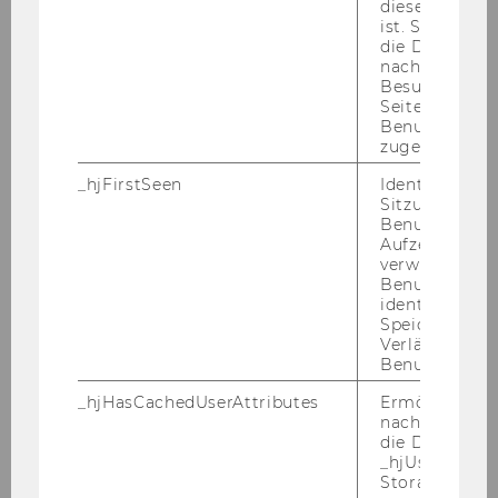
diese Seite e
Universitätsassistenten post doc/einer
ist. Stellt sic
Universitätsassistentin post doc im Tenure
die Daten von
Track möglich.
nachfolgende
Besuchen der
Seite derselb
Aufgabengebiet:
Benutzer-ID
Selbstständige Forschung im Themenbereich
zugeordnet w
„International Economics“, idealerweise an der
_hjFirstSeen
Identifiziert d
Schnittstelle zu „Industrial Economics“, mit
Sitzung eines
Benutzers. Wi
inhaltlicher und methodischer Einbettung in
Aufzeichnungs
die jeweiligen Forschungsschwerpunkte des
verwendet, u
Departments, Verfassen einer Dissertation,
Benutzersitz
identifizieren.
Mitwirkung in der Lehre und Administration
Speicherdaue
Verlängert sic
Ihr Profil:
Benutzeraktivi
- Abgeschlossenes Diplom- bzw.
_hjHasCachedUserAttributes
Ermöglicht e
Masterstudium der Sozial- und
nachzuvollzie
Wirtschaftswissenschaft mit
die Daten in
_hjUserAttrib
volkswirtschaftlichem Schwerpunkt
Storage auf 
- Gute Kenntnisse der Volkswirtschaftstheorie