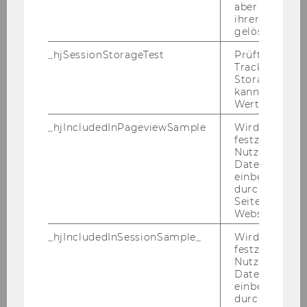
aber fast sofo
- High proficiency in English
ihrer Erstellu
- Knowledge of German is not a must but a
gelöscht.
plus
_hjSessionStorageTest
Prüft, ob der 
Tracking Cod
Interested candidates should submit their
Storage verw
kann. Wenn ja
application (CV, cover letter, transcript, etc.)
Wert von 1 ges
online by following the link below. Candidates
will be shortlisted and will be invited to make a
_hjIncludedInPageviewSample
Wird gesetzt
festzustellen,
presentation on a subject of their own choice.
Nutzer in die
Datenstichpr
For more information on the Research Institute
einbezogen wi
durch das
for Capital Markets (Institut für strategische
Seitenaufrufli
Kapitalmarktforschung) please visit
Website defini
www.wu.ac.at/isk.
_hjIncludedInSessionSample_
Wird gesetzt
festzustellen,
Reference Number: 3427
Nutzer in die
Datenstichpr
einbezogen wi
Application materials can be submitted
durch das täg
online until September 24, 2017.