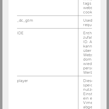
tags on the G
Applications can be submitted online until
website read 
November 1, 2017.
cookie.
_dc_gtm
Used to throt
request rate.
Please apply on our homepage <link https:
IDE
Enthält eine
www.wu.ac.at en careers careers-at-wu current-
zufallsgenerie
ID. Anhand di
job-openings>www.wu.ac.at/jobs.
kann Google 
über verschie
All applications should include:
Websites
domainübergr
- A cover letter describing your motivation,
wiedererkenn
research interests & relevant experience
personalisiert
- Detailed curriculum vitae in tabular form
Werbung auss
- A sample of your work representative for the
player
Dieses Cooki
job description
speichert
nutzerspezifi
Einstellungen
ein eingebett
Travel and lodging expenses:
Vimeo-Video
abgespielt wi