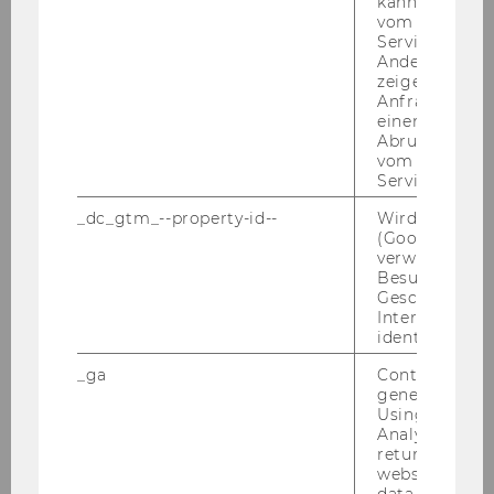
kann, um eine
bers of the over­all FI­NE­PRINT team, con­sis­ting
vom AMP-Clie
Service abzur
of a total of 9 per­sons.
Andere mögli
zeigen Opt-ou
You are ex­pec­ted to pu­blish sci­en­ti­fic re­sults in
Anfrage im G
einen Fehler 
high-​impact jour­nals.
Abrufen einer
In ad­di­ti­on to re­se­arch, tea­ching ac­ti­vi­ties on
vom AMP Clie
the ba­che­lor level might be ar­ran­ged.
Service an.
_dc_gtm_--property-id--
Wird von Dou
The post hol­der will also be in­vi­ted to con­tri­bu­
(Google Tag 
verwendet, u
te to the wri­ting of grant pro­po­sals that, when
Besucher nach
suc­cess­ful, might pro­vi­de fun­ding to achie­ve
Geschlecht o
full-​time em­ploy­ment and to ex­tend the post-​
Interessen zu
identifizieren.
doc po­si­ti­on to a pe­ri­od lon­ger than three
years.
_ga
Contains a r
generated use
Using this ID
Your pro­fi­le:
Analytics can
Ap­p­li­cants should have:
returning use
- A doc­to­ral de­gree or PhD in Geo­gra­phy, Geo-​
website and 
data from pre