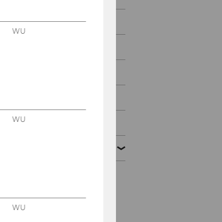
März 2010
WU
April 2010
Mai 2010
Juni 2010
WU
Juli 2010
August 2010
Mitteilungsblatt vom 4.
August 2010, 46. Stück
WU
Mitteilungsblatt vom 11.
August 2010, 47. Stück