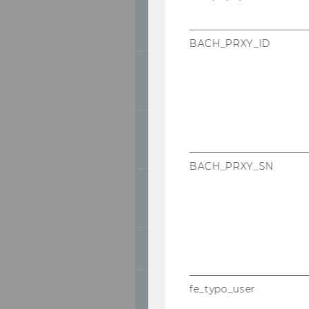
Bevollmächtigung
352
Projektleiter
BACH_PRXY_ID
Bevollmächtigung
353
Projektleiter
Position Announ
354
Full Professor of
BACH_PRXY_SN
Ausschreibungen 
355
Personal
356
Ausschreibunge
fe_typo_user
357
Personalia