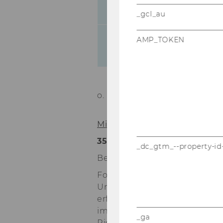
Projekt
_gcl_au
Good-Practice-
AMP_TOKEN
Forschungsfallstudien
o. Univ.Prof. Dr. Chris­toph Ba­d
Mitteilungsblatt vom 18. Augu
353)
_dc_gtm_--property-id
Bevollmächtigungen Projektle
Folgende Projektleiterinnen/
Universitätsgesetz 2002 zum 
erforderlichen Rechtsgeschäf
im Rahmen der Einnahmen au
_ga
Richtlinie des Rektorats für