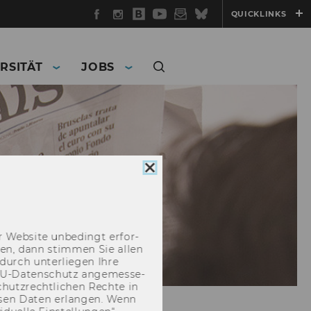
Facebook
Instagram
WU
YouTube
Newsletter
Bluesky
QUICKLINKS
Blog
RSITÄT
JOBS
Cookie
Consent
schließen
 Web­site un­be­dingt er­for­
­cken, dann stim­men Sie allen
durch un­ter­lie­gen Ihre
EU-​Datenschutz an­ge­mes­se­
hutz­recht­li­chen Rech­te in
­sen Daten er­lan­gen. Wenn