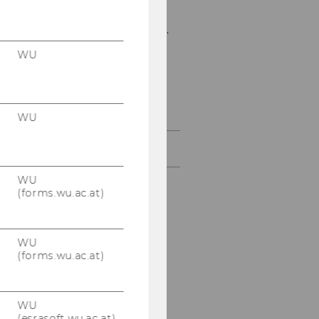
Mitteilungsblatt vom 18.
August 2010, 48. Stück
WU
Mitteilungsblatt vom
25. August 2010, 49.
Stück
WU
September 2010
WU
(forms.wu.ac.at)
WU
(forms.wu.ac.at)
WU
(esrasoft.wu.ac.at)