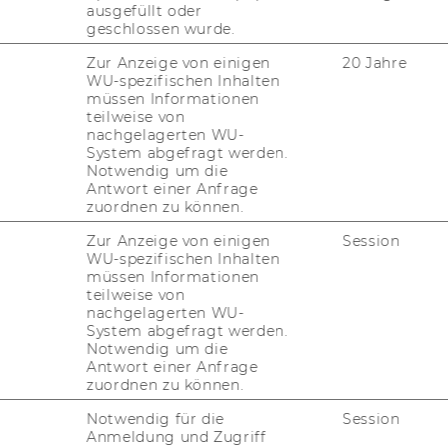
ausgefüllt oder
en Projektleiterinnen und
geschlossen wurde.
Zur Anzeige von einigen
20 Jahre
WU-spezifischen Inhalten
müssen Informationen
en Projektleiterinnen und
teilweise von
nachgelagerten WU-
System abgefragt werden.
Notwendig um die
cement:
Antwort einer Anfrage
zuordnen zu können.
 International Accounting
Zur Anzeige von einigen
Session
WU-spezifischen Inhalten
von Stellen für wissenschaftliches
müssen Informationen
teilweise von
nachgelagerten WU-
System abgefragt werden.
Notwendig um die
n
von Stellen für allgemeines Personal
Antwort einer Anfrage
zuordnen zu können.
Notwendig für die
Session
Anmeldung und Zugriff