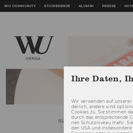
WU COMMUNITY
STUDIERENDE
ALUMNI
PRESSE
MIT
Ihre Daten, I
Wir ver­wen­den auf un­se­rer 
der­lich, an­de­re sind op­tio
Coo­kies zu. Sie stim­men 
durch das ent­spre­chen­de C
WU (Wirtschaftsuniversität Wien)
nen Schutz­ni­veau mehr. Sie 
Links zu älteren Mitteilungsblätter
den USA und ins­be­son­de­r