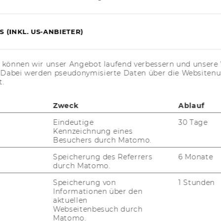
Fürst
Dr. Elmar Wilhelm M. Fürst
 (INKL. US-ANBIETER)
elt, Rek­tor
s können wir unser Angebot laufend verbessern und unsere 
. Dabei werden pseudonymisierte Daten über die Website
t.
st 2010, 48. Stück
352)
iterinnen und Projektleiter
Zweck
Ablauf
Projektleiter werden gemäß § 27 Abs 2
Eindeutige
30 Tage
Abschluss der für die Vertragserfüllung
Kennzeichnung eines
te und zur Verfügung über die Geldmittel
Besuchers durch Matomo.
s diesem Vertrag sowie gemäß § 5 der
Speicherung des Referrers
6 Monate
 die Bevollmächtigung von
durch Matomo.
tnehmern der Wirtschaftsuniversität Wien
Speicherung von
1 Stunden
, freien Dienstverträgen sowie
Informationen über den
end den näheren Bestimmungen der
aktuellen
Webseitenbesuch durch
Matomo.