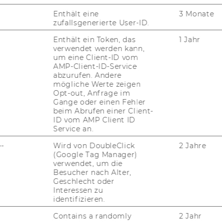
Projektleiterin/Projektleiter
Enthält eine
3 Monate
zufallsgenerierte User-ID.
ao. Univ.Prof. Dr. Manfred
Enthält ein Token, das
1 Jahr
verwendet werden kann,
Lueger
um eine Client-ID vom
AMP-Client-ID-Service
abzurufen. Andere
mögliche Werte zeigen
Opt-out, Anfrage im
elt, Rek­tor
Gange oder einen Fehler
beim Abrufen einer Client-
ID vom AMP Client ID
st 2010, 48. Stück
Service an.
--
Wird von DoubleClick
2 Jahre
(Google Tag Manager)
iterinnen und Projektleiter
verwendet, um die
Besucher nach Alter,
Projektleiter werden gemäß § 27 Abs 2
Geschlecht oder
Abschluss der für die Vertragserfüllung
Interessen zu
te und zur Verfügung über die Geldmittel
identifizieren.
s diesem Vertrag sowie gemäß § 5 der
Contains a randomly
2 Jahr
 die Bevollmächtigung von