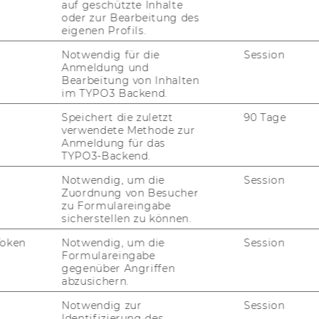
auf geschützte Inhalte
oder zur Bearbeitung des
eigenen Profils.
st 2010, 48. Stück
350)
Notwendig für die
Session
§ 28 Universitätsgesetz 2002
Anmeldung und
Bearbeitung von Inhalten
senschaftliches Personals gemäß § 26
im TYPO3 Backend.
en gemäß § 5 der Richtlinie des Rektorats
Speichert die zuletzt
90 Tage
on Arbeitnehmerinnen und Arbeitnehmern
verwendete Methode zur
ien gemäß § 28 Universitätsgesetz 2002,
Anmeldung für das
. 102, vom 27.2.2004, idgF (Abschluss von
TYPO3-Backend.
verträgen sowie Arbeitsverträgen
Notwendig, um die
Session
estimmungen der Richtlinie)
Zuordnung von Besucher
zu Formulareingabe
sicherstellen zu können.
Projektleiterin/Projektleiter
Token
Notwendig, um die
Session
Formulareingabe
gegenüber Angriffen
abzusichern.
Univ.Prof. Dr. Stefan Pichler
Notwendig zur
Session
Identifizierung des