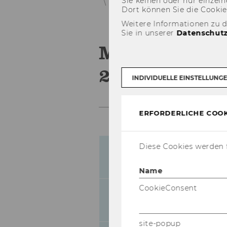
Sie kei­nen oder nur ein­zel­ne
Mitteilungsblatt vom 18. August 20
Dort kön­nen Sie die Coo­kies i
Weitere Informationen zu 
Sie in unserer
Datenschutz
Mitteilungsb
2010, 48. St
INDIVIDUELLE EINSTELLUNG
ERFORDERLICHE COOK
Diese Cookies werden f
Bevollmächtigun
350
2002
Name
CookieConsent
Bevollmächtigung
351
Projektleiter
site-popup