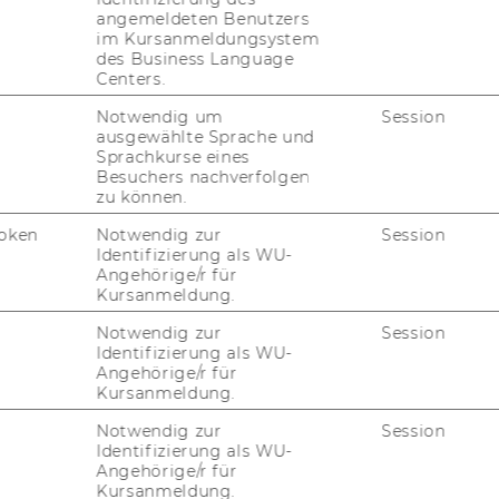
angemeldeten Benutzers
im Kursanmeldungsystem
des Business Language
elt, Rek­tor
Centers.
Notwendig um
Session
st 2010, 48. Stück
351)
ausgewählte Sprache und
Sprachkurse eines
leiterinnen und Projektleiter
Besuchers nachverfolgen
Projektleiter werden gemäß § 27 Abs 2
zu können.
Abschluss der für die Vertragserfüllung
oken
Notwendig zur
Session
te und zur Verfügung über die Geldmittel
Identifizierung als WU-
s diesem Vertrag sowie gemäß § 5 der
Angehörige/r für
Kursanmeldung.
 die Bevollmächtigung von
tnehmern der Wirtschaftsuniversität Wien
Notwendig zur
Session
, freien Dienstverträgen sowie
Identifizierung als WU-
Angehörige/r für
end den näheren Bestimmungen der
Kursanmeldung.
Notwendig zur
Session
Projektleiterin/Projektleiter
Identifizierung als WU-
Angehörige/r für
Kursanmeldung.