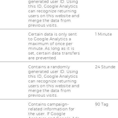
generated user ID. Using
tnehmern der Wirtschaftsuniversität Wien
this ID, Google Analytics
can recognize returning
, freien Dienstverträgen sowie
users on this website and
end den näheren Bestimmungen der
merge the data from
previous visits.
Certain data is only sent
1 Minute
Projektleiterin/Projektleiter
to Google Analytics a
maximum of once per
minute. As long as it is
kowski
set, certain data transfers
Dr. Katharina Chudzikowski
are prevented.
Contains a randomly
24 Stunde
generated user ID. Using
10
Dr. Patrick Mair
this ID, Google Analytics
can recognize returning
users on this website and
merge the data from
Mag.Mag. Markus Höllerer
previous visits.
Contains campaign-
90 Tag
related information for
gl 2010
Dr. Kathrin Figl
the user. If Google