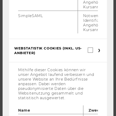
Angehörige/r für
CAMPUS
Kursanmeldung.
NEWS
SimpleSAML
Notwendig zur
Identifizierung 
EVENTS ARCHIV
Angehörige/r für
EVENTS
Kursanmeldung.
WU FOUNDATION
WEBSTATISTIK COOKIES (INKL. US-
Webstatis
ANBIETER)
Cookies
(inkl.
JOBS
US-
Anbieter)
JOBS
Mithilfe dieser Cookies können wir
unser Angebot laufend verbessern und
JOBPORTAL
unsere Website an Ihre Bedürfnisse
anpassen. Dabei werden
RESEARCH CAREER
pseudonymisierte Daten über die
WELCOME SERVICES
Websitenutzung gesammelt und
statistisch ausgewertet.
JOBS MIT WU-STUDIUM
KARRIEREKONTAKTE AN DER WU
Name
Zweck
KARRIERENETZWERKE AN DER WU