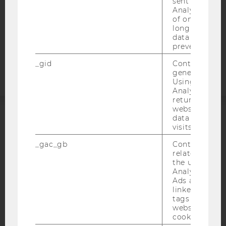
sent to Googl
STUDIENBEWERBER*INNEN UND STUDIERENDE
Analytics a 
COOKIE EINSTELLUNGEN
of once per m
long as it is s
data transfers
Barrierefreiheitserklärung
prevented.
Webseite
_gid
Contains a r
generated use
Using this ID
Analytics can
returning use
website and 
data from pre
ACCREDITED BY:
visits.
_gac_gb
Contains cam
EQUIS
AACSB
related infor
the user. If G
Analytics and
Ads accounts 
linked, the co
tags on the G
AMBA
website read 
cookie.