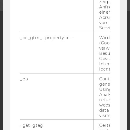
zeigen Opt-ou
Anfrage im G
einen Fehler 
Abrufen einer
vom AMP Clie
Service an.
Facebook
Instagram
Blog
_dc_gtm_--property-id--
Wird von Dou
(Google Tag 
verwendet, u
Besucher nach
YouTube
Newsletter
Bluesky
Geschlecht o
Interessen zu
identifizieren.
_ga
Contains a r
generated use
Using this ID
IMPRESSUM
Analytics can
BARRIEREFREIHEITSERKLÄRUNG WEBSEITE
returning use
website and 
DATENSCHUTZERKLÄRUNG
data from pre
visits.
DATENSCHUTZERKLÄRUNG SOCIAL MEDIA
DATENSCHUTZERKLÄRUNG
_gat_gtag
Certain data i