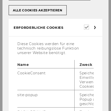
ALLE COOKIES AKZEPTIEREN
Oktober 2009
November 2009
Erforderl
ERFORDERLICHE COOKIES
Cookies
Mitteilungsblatt vom 4. November 2009, 5.
Diese Cookies werden für eine
Stück
technisch reibungslose Funktion
unserer Website benötigt.
Mitteilungsblatt vom 11. November 2009, 6.
Stück
Name
Zweck
CookieConsent
Speichert Ihre
Mitteilungsblatt vom 18. November 2009, 7.
Einwilligung zur
Stück
Verwendung vo
Cookies.
Mitteilungsblatt vom 25. November 2009, 8.
Stück
site-popup
Speichert ob ein
Popup ausgefüll
geschlossen wur
Dezember 2009