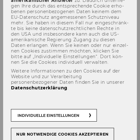
amerikanischer An­bie­ter
zu. Da­durch un­ter­lie­
gen Ihre durch das ent­spre­chen­de Coo­kie er­ho­
be­nen per­so­nen­be­zo­ge­nen Daten kei­nem dem
EU-​Datenschutz an­ge­mes­se­nen Schutz­ni­veau
November 2009
mehr. Sie haben in die­sem Fall nur ein­ge­schränk­
te bis keine da­ten­schutz­recht­li­chen Rech­te in
Mitteilungsblatt vom 4.
den USA und ins­be­son­de­re kann auch die US-​
amerikanische Re­gie­rung Zu­gang zu die­sen
November 2009, 5. Stück
Daten er­lan­gen. Wenn Sie kei­nen oder nur ein­zel­
Mitteilungsblatt vom 11.
nen Coo­kies zu­stim­men möch­ten, kli­cken Sie
bitte auf „In­di­vi­du­el­le Ein­stel­lun­gen“. Dort kön­
November 2009, 6. Stück
nen Sie die Coo­kies in­di­vi­du­ell ver­wal­ten.
Mitteilungsblatt vom 18.
Weitere Informationen zu den Cookies auf der
November 2009, 7. Stück
Website und zur Verarbeitung
personenbezogener Daten finden Sie in unserer
Mitteilungsblatt vom 25.
Datenschutzerklärung
.
November 2009, 8. Stück
INDIVIDUELLE EINSTELLUNGEN
Studienjahr 2009/2010
NUR NOTWENDIGE COOKIES AKZEPTIEREN