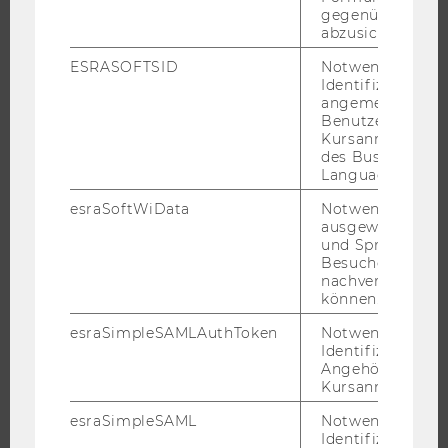
STUDENT CLUBS
gegenüber Angri
abzusichern.
ESRASOFTSID
Notwendig zur
Identifizierung 
FORSCHUNG
angemeldeten
Benutzers im
Kursanmeldung
FORSCHUNGSPORTAL
des Business
FORSCHENDE
Language Center
IMPACT DER FORSCHUNG
esraSoftWiData
Notwendig um
ausgewählte Sp
ORGANISATION DER FORSCHUNG
und Sprachkurse
FORSCHUNGSINFRASTRUKTUR
Besuchers
nachverfolgen z
können.
esraSimpleSAMLAuthToken
Notwendig zur
UNIVERSITÄT
Identifizierung 
Angehörige/r für
ÜBER DIE WU
Kursanmeldung.
ORGANISATION
esraSimpleSAML
Notwendig zur
Identifizierung 
WIRTSCHAFT UND GESELLSCHAFT