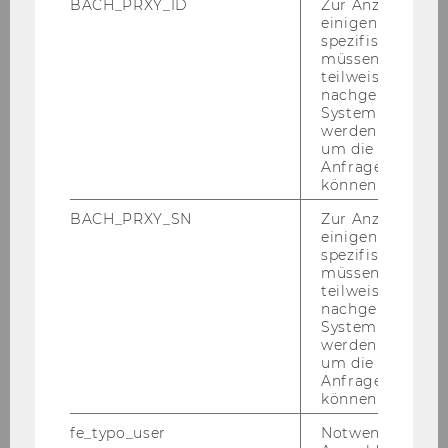
BACH_PRXY_ID
Zur Anzeige von
einigen WU-
spezifischen Inh
Jänner 2010
müssen Informa
teilweise von
nachgelagerten
Februar 2010
System abgefra
werden. Notwen
März 2010
um die Antwort 
Anfrage zuordne
können.
April 2010
BACH_PRXY_SN
Zur Anzeige von
einigen WU-
Mai 2010
spezifischen Inh
müssen Informa
teilweise von
Juni 2010
nachgelagerten
System abgefra
werden. Notwen
Juli 2010
um die Antwort 
Anfrage zuordne
können.
August 2010
fe_typo_user
Notwendig für d