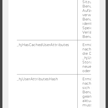
MASTER
Sitzung eines
Benutzers. Wi
DOKTORAT / PHD
Aufzeichnungs
verwendet, u
EXECUTIVE EDUCATION
Benutzersitz
BEWERBUNG UND ZULASSUNG
identifizieren.
Speicherdaue
INFORMATIONEN FÜR STUDIERENDE
Verlängert sic
INTERNATIONALE UND INCOMING EXCHANGE STUDIERENDE
Benutzeraktivi
ANGEBOTE FÜR SCHULEN UND STUDIENINTERESSIERTE
_hjHasCachedUserAttributes
Ermöglicht e
nachzuvollzie
STUDENT CLUBS
die Daten in
_hjUserAttrib
Storage auf 
neuesten Stan
oder nicht.
FORSCHUNG
_hjUserAttributesHash
Ermöglicht e
FORSCHUNGSPORTAL
nachzuvollzie
sich ein
FORSCHENDE
Benutzerattri
IMPACT DER FORSCHUNG
geändert hat
aktualisiert 
ORGANISATION DER FORSCHUNG
muss.