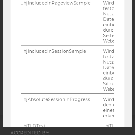
_hjIncludedInPageviewSample
Wird gesetzt
festzustellen,
Nutzer in die
IMPRESSUM
Datenstichpr
einbezogen wi
BARRIEREFREIHEITSERKLÄRUNG WEBSEITE
durch das
DATENSCHUTZERKLÄRUNG
Seitenaufrufli
Website defini
DATENSCHUTZERKLÄRUNG SOCIAL MEDIA
_hjIncludedInSessionSample_
Wird gesetzt
DATENSCHUTZERKLÄRUNG
festzustellen,
STUDIENBEWERBER*INNEN UND STUDIERENDE
Nutzer in die
Datenstichpr
COOKIE EINSTELLUNGEN
einbezogen wi
durch das täg
Barrierefreiheitserklärung
Sitzungslimit 
Website defini
Webseite
_hjAbsoluteSessionInProgress
Wird verwend
den ersten Se
eines Benutze
erkennen.
_hjTLDTest
_hjTLDTest-Co
verschiedene
ACCREDITED BY: