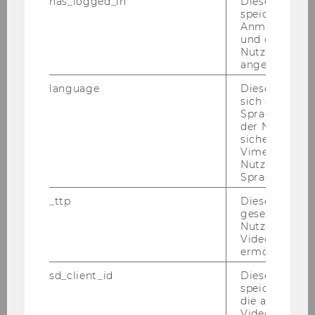
has_logged_in
Dieses Cooki
speichert
Ser­ver­er­fah­rung, Datenbank-​Kenntnisse, fun­
Anmeldeinfo
dier­te Internet-​ und Netzwerk-​Kenntnisse, aus­
und ob sich de
ge­zeich­ne­te Englisch-​Kenntnisse, Fle­xi­bi­li­tät,
Nutzer*in jem
angemeldet h
Or­ga­ni­sa­ti­ons­ta­lent und Fä­hig­keit zur Team­ar­
beit.
language
Dieses Cooki
Aus­bil­dungs­mög­lich­keit am Cluster-​
sich die
Spracheinstel
Computing vor­aus­sicht­lich ge­ge­ben.
der Nutzer*in
sichergestellt
Kenn­zahl: 91605
Vimeo in der
Schrift­li­che Be­wer­bun­gen mit Le­bens­lauf und
Nutzer ausge
Zeug­nis­sen (Ko­pien) sind unter An­ga­be der an­
Sprache ersch
ge­führ­ten Kenn­zahl an die PER­SO­NAL­AB­TEI­
_ttp
Dieser Cookie
LUNG der Wirt­schafts­uni­ver­si­tät Wien, Au­gas­se
gesetzt, um d
2-6, 1090 Wien (
se­kre­ta­riat­per­sabt@wu-​
Nutzung des 
Videoplayers 
wien.ac.at
) zu rich­ten.
ermöglichen
Ende der Be­wer­bungs­frist: 17. Ok­to­ber 2007
sd_client_id
Dieses Cooki
Bitte die Kenn­zahl un­be­dingt an­füh­ren!
speichert Dat
die aktuellen
Der Rek­tor:
Videoeinstell