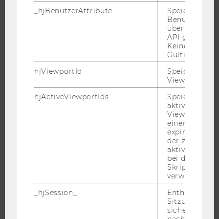
FORSCHUNGSINFRASTRUKTUR
_hjBenutzerAttribute
Speichert
Benutzerattri
über die Hotja
API gesendet
UNIVERSITÄT
Keine explizit
Gültigkeitsda
ÜBER DIE WU
hjViewportId
Speichert Ben
ORGANISATION
Viewport-Deta
WIRTSCHAFT UND GESELLSCHAFT
hjActiveViewportIds
Speichert die
aktiven Benut
CAMPUS
Viewports. Sp
NEWS
einen
expirationTi
EVENTS ARCHIV
der zur Valid
aktiver Ansic
EVENTS
bei der
WU FOUNDATION
Skriptinitiali
verwendet wir
_hjSession_
Enthält die ak
Sitzungsdaten.
JOBS
sicher, dass