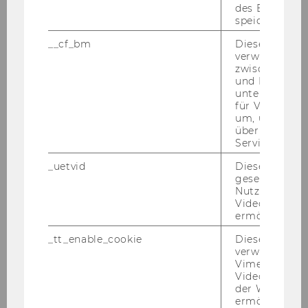
· Reise-​ und Auf­ent­halts­kos­ten:
des Benutzers
Wir bit­ten Be­wer­be­rin­nen und Be­wer­ber um
speichern.
Ver­ständ­nis dafür, dass Reise-​ und Auf­ent­halts­
__cf_bm
Dieses Cookie
kos­ten, die aus An­lass von Auswahl-​ und Auf­
verwendet, u
nah­me­ver­fah­ren ent­ste­hen, nicht von der Wirt­
zwischen Men
und Bots zu
schafts­uni­ver­si­tät Wien ab­ge­gol­ten wer­den
unterscheiden.
kön­nen.
für Vimeo no
um, um gülti
AUS­GE­SCHRIE­BE­NE STEL­LEN:
über die Nutz
Service zu s
1.) Im In­sti­tut für In­for­ma­ti­ons­wirt­schaft ist vor­
aus­sicht­lich ab 5. No­vem­ber 2007 eine Stel­le
_uetvid
Dieses Cookie
gesetzt, um d
für einen Sys­tem­ad­mi­nis­tra­tor/eine Sys­tem­ad­
Nutzung des 
mi­nis­tra­to­rin (Ar­beit­neh­me­rIn der Wirt­schafts­
Videoplayers 
uni­ver­si­tät Wien gem. § 128 UG 2002 idgF),
ermöglichen
halb­be­schäf­tigt zu be­set­zen.
_tt_enable_cookie
Dieses Cookie
verwendet, u
Auf­ga­ben­ge­biet:
Vimeo-
System-​ und Netz­werk­ad­mi­nis­tra­ti­on, Auf­
Videoeinbett
recht­erhal­tung des lau­fen­den EDV-​Betriebs
der WU-Websi
ermöglichen 
am In­sti­tut (E-​Mail, Web-, Datenbank-​,