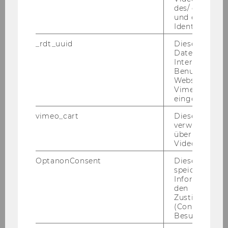
o.Univ.Prof. Dr. Chris­toph Ba­delt
des/ der Benu
und einen per
Identifikatio
_rdt_uuid
Dieses Cooki
Daten über di
Interaktionen
Benutzer*inne
Websites, auf
Studienjahr 2006/2007
Vimeo-Video
eingebettet is
vimeo_cart
Dieses Cookie
verwendet, u
Oktober 2006
überprüfen, wi
Video abgespi
November 2006
OptanonConsent
Dieses Cooki
speichert
Dezember 2006
Informatione
den
Zustimmungs
Jänner 2007
(Consent) ein
Besuchers.