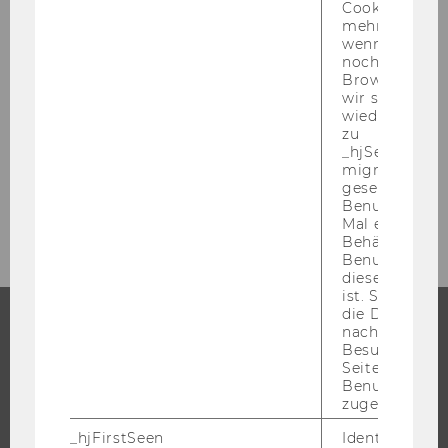
Cookie, das wi
mehr setzen, 
Mitteilungsblatt vom 12. September 2007,
wenn ein Benu
54. Stück
noch in sein
Browser hat,
wir seinen We
Mitteilungsblatt vom 19. September 2007,
wiederverwen
55. Stück
zu
_hjSessionUser
Mitteilungsblatt vom 26. September 2007,
migrieren. Wi
56. Stück
gesetzt, wenn
Benutzer zum
Mal eine Seite
Behält die Hot
Benutzer-ID be
diese Seite e
ist. Stellt sic
die Daten von
nachfolgende
Besuchen der
STUDIUM
Seite derselb
Benutzer-ID
WARUM WU?
zugeordnet w
BACHELOR
_hjFirstSeen
Identifiziert d