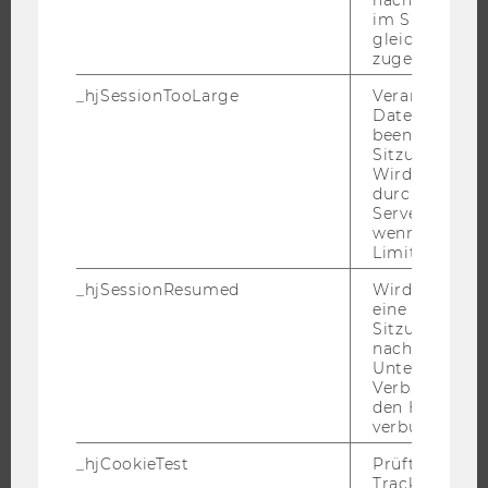
nachfolgende
JOBS
im Sitzungsfe
gleichen Sitz
JOBPORTAL
zugeordnet w
RESEARCH CAREER
_hjSessionTooLarge
Veranlasst Hot
WELCOME SERVICES
Datenerfassu
beenden, wen
JOBS MIT WU-STUDIUM
Sitzung zu vie
Wird automat
KARRIEREKONTAKTE AN DER WU
durch ein Sig
KARRIERENETZWERKE AN DER WU
Servers best
wenn die Sitz
Limit überschr
_hjSessionResumed
Wird gesetzt,
eine
WU COMMUNITY
Sitzung/Aufz
nach einer
Unterbrechun
STUDIERENDE
Verbindung w
den Hotjar-Se
verbunden wir
ALUMNI
_hjCookieTest
Prüft, ob der 
Tracking Cod