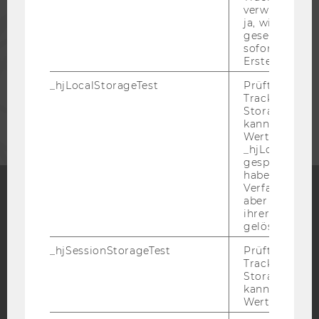
verwenden ka
PRESSE
ja, wird ein W
gesetzt. Wird 
sofort nach s
Erstellung ge
MITARBEITENDE
_hjLocalStorageTest
Prüft, ob der 
Tracking Code
UNTERNEHMEN
Storage verw
kann. Wenn ja
Wert 1 gesetzt
_hjLocalStora
gespeicherte
haben keine
Verfallszeit, 
aber fast sofo
ihrer Erstellu
Facebook
Instagram
Blog
gelöscht.
_hjSessionStorageTest
Prüft, ob der 
Tracking Cod
YouTube
Newsletter
Bluesky
Storage verw
kann. Wenn ja
Wert von 1 ges