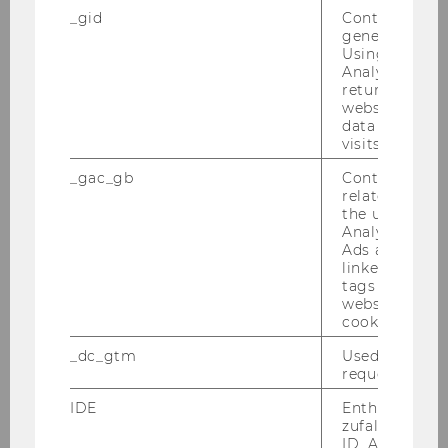
nach­weis­ba­res In­ter­es­se an volks­wirt­schaft­li­
_gid
Contains a r
generated use
chen Fra­ge­stel­lun­gen ins­bes. im Be­reich des
Using this ID
Arbeitsmarkt-​Schwerpunkts des In­sti­tuts für
Analytics can
Ar­beits­markt­theo­rie und -​politik
returning use
website and 
Kenn­zahl: 91105
data from pre
Schrift­li­che Be­wer­bun­gen mit Le­bens­lauf und
visits.
Zeug­nis­sen (Ko­pien) sind unter An­ga­be der an­
_gac_gb
Contains cam
ge­führ­ten Kenn­zahl an die PER­SO­NAL­AB­TEI­
related infor
the user. If G
LUNG der Wirt­schafts­uni­ver­si­tät Wien, Au­gas­se
Analytics and
2-6, 1090 Wien (
se­kre­ta­riat­per­sabt@wu-​
Ads accounts 
wien.ac.at
) zu rich­ten.
linked, the co
tags on the G
Ende der Be­wer­bungs­frist: 17. Ok­to­ber 2007
website read 
Bitte die Kenn­zahl un­be­dingt an­füh­ren!
cookie.
Der Rek­tor:
_dc_gtm
Used to throt
request rate.
o. Univ.Prof. Dr. Chris­toph Ba­delt
IDE
Enthält eine
zufallsgenerie
306) Aus­schrei­bun­gen von Stel­len für all­ge­
ID. Anhand di