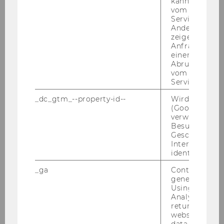
kann, um eine
Festlegung von akademischen
vom AMP-Clie
Graden für die
Service abzur
Absolvent/inn/en von
Andere mögli
zeigen Opt-ou
Universitätslehrgängen
Anfrage im G
einen Fehler 
265
Abrufen einer
vom AMP Clie
Service an.
Festsetzung
von
Lehrgangsgebühren für
_dc_gtm_--property-id--
Wird von Dou
Universitätslehrgänge gemäß §
(Google Tag 
verwendet, u
91 UG 2002
Besucher nach
Geschlecht o
266
Interessen zu
identifizieren.
BMBWK: Stipendium für die
_ga
Contains a r
Lehre an der University of
generated use
Using this ID
Alberta
Analytics can
returning use
267
website and 
data from pre