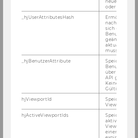
neuesten Stan
oder nicht.
Projekt
_hjUserAttributesHash
Ermöglicht e
Projektleiterin/Projektleiter
nachzuvollzie
sich ein
Benutzerattri
Untersuchung von
geändert hat
Unpaarigkeiten im europäischen
aktualisiert 
muss.
Güterverkehr
_hjBenutzerAttribute
Speichert
Mag. Philipp Nagl
Benutzerattri
über die Hotja
API gesendet
Keine explizit
Gültigkeitsda
o. Univ.Prof. Dr. Chris­toph Ba­delt, Rek­tor
hjViewportId
Speichert Ben
Viewport-Deta
Mitteilungsblatt vom 4. Juli 2007, 44.
hjActiveViewportIds
Speichert die
Stück
253) Bevollmächtigungen gemäß § 28
aktiven Benut
Universitätsgesetz 2002
Viewports. Sp
einen
Der Rek­tor er­teilt gemäß der Richt­li­nie des
expirationTi