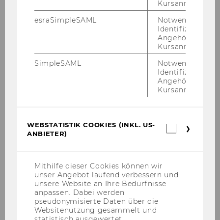
Kursanmeldung.
Wirtschaftsuniversität Wien
esraSimpleSAML
Notwendig zur
260
Identifizierung 
Angehörige/r für
Kursanmeldung.
Änderung des Studienplans für
das Diplomstudium
SimpleSAML
Notwendig zur
Identifizierung 
Internationale
Angehörige/r für
Betriebswirtschaft an der
Kursanmeldung.
Wirtschaftsuniversität Wien
261
WEBSTATISTIK COOKIES (INKL. US-
Webstatis
ANBIETER)
Cookies
Änderung des Studienplans für
(inkl.
das Diplomstudium
US-
Anbieter)
Wirtschaftspädagogik an der
Mithilfe dieser Cookies können wir
unser Angebot laufend verbessern und
Wirtschaftsuniversität Wien
unsere Website an Ihre Bedürfnisse
anpassen. Dabei werden
262
pseudonymisierte Daten über die
Websitenutzung gesammelt und
statistisch ausgewertet.