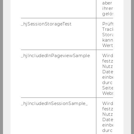
* Fi­nan­zie­rung von Lehr­ver­an­stal­tun­gen wäh­
aber fast sofo
ihrer Erstellu
rend der sonst vor­le­sungs­frei­en Zeit (Som­mer­
gelöscht.
uni­ver­si­tät, Win­ter­uni­ver­si­tät, Os­ter­uni­ver­si­tät &
_hjSessionStorageTest
Prüft, ob der 
Block­lehr­ver­an­stal­tun­gen);
Tracking Cod
* Zum Aus­bau des Lehr­ver­an­stal­tungs­an­ge­bo­
Storage verw
kann. Wenn ja
te am Abend;
Wert von 1 ges
*Zur Ver­bes­se­rung des An­ge­bots der Bi­blio­
_hjIncludedInPageviewSample
Wird gesetzt
thek (be­son­ders Aus­wei­tung der Öff­nungs­zei­
festzustellen,
ten im Rah­men der Mög­lich­kei­ten);
Nutzer in die
Datenstichpr
2. Die Stu­di­en­bei­trä­ge sind für Zwe­cke der
einbezogen wi
durch das
Lehre zu ver­wen­den.
Seitenaufrufli
Website defini
3. Die Stu­di­en­bei­trä­ge sind zur Ver­bes­se­rung
der In­fra­struk­tur (EDV-​Ausstattung, Hör­sä­le, Bi­
_hjIncludedInSessionSample_
Wird gesetzt
blio­thek, Stu­di­en­zo­nen) zu ver­wen­den.
festzustellen,
Nutzer in die
Die Vor­sit­zen­de des Se­nats
Datenstichpr
einbezogen wi
Univ.Prof. DI Dr. Edel­traud Hanappi-​Egger
durch das täg