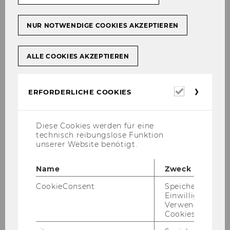
248
NUR NOTWENDIGE COOKIES AKZEPTIEREN
Bestellung von
Programmdirektoren und
deren Stellvertretern gemäß III.
ALLE COOKIES AKZEPTIEREN
Hauptstück § 24 Abs 1 der
Satzung der
Erforderl
Wirtschaftsuniversität Wien
ERFORDERLICHE COOKIES
Cookies
249
Diese Cookies werden für eine
technisch reibungslose Funktion
Bestellung eines
unserer Website benötigt.
Lehrgangsleiters gemäß III.
Hauptstück § 24 Abs 1 der
Name
Zweck
Satzung der
CookieConsent
Speichert Ihre
Wirtschaftsuniversität Wien
Einwilligung zur
Verwendung vo
250
Cookies.