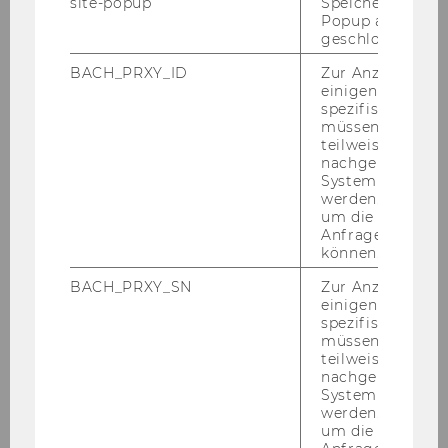
site-popup
Speichert ob ein
Bevollmächtigungen
Popup ausgefüll
Projektleiterinnen und
geschlossen wur
Projektleiter
BACH_PRXY_ID
Zur Anzeige von
einigen WU-
251
spezifischen Inh
müssen Informa
teilweise von
Rechnungsabschluss 2006
nachgelagerten
System abgefra
252
werden. Notwen
um die Antwort 
Anfrage zuordne
Bevollmächtigungen gemäß §
können.
28 Universitätsgesetz 2002
BACH_PRXY_SN
Zur Anzeige von
einigen WU-
253
spezifischen Inh
müssen Informa
Bevollmächtigungen gemäß §
teilweise von
nachgelagerten
28 Universitätsgesetz 2002
System abgefra
werden. Notwen
254
um die Antwort 