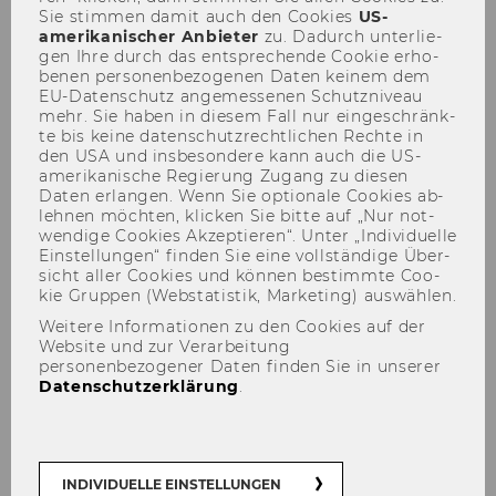
Sie stim­men damit auch den Coo­kies
US-​
Dr. Sylvia Meierewert
amerikanischer An­bie­ter
zu. Da­durch un­ter­lie­
gen Ihre durch das ent­spre­chen­de Coo­kie er­ho­
246
be­nen per­so­nen­be­zo­ge­nen Daten kei­nem dem
EU-​Datenschutz an­ge­mes­se­nen Schutz­ni­veau
mehr. Sie haben in die­sem Fall nur ein­ge­schränk­
Verleihung der Lehrbefugnis
te bis keine da­ten­schutz­recht­li­chen Rech­te in
als Privatdozentin für das Fach
den USA und ins­be­son­de­re kann auch die US-​
"Englische
amerikanische Re­gie­rung Zu­gang zu die­sen
Daten er­lan­gen. Wenn Sie op­tio­na­le Coo­kies ab­
Wirtschaftskommunikation" an
leh­nen möch­ten, kli­cken Sie bitte auf „Nur not­
Frau MMag. Dr. Irene Pollach
wen­di­ge Coo­kies Ak­zep­tie­ren“. Unter „In­di­vi­du­el­le
Ein­stel­lun­gen“ fin­den Sie eine voll­stän­di­ge Über­
sicht aller Coo­kies und kön­nen be­stimm­te Coo­
247
kie Grup­pen (Web­sta­tis­tik, Mar­ke­ting) aus­wäh­len.
Weitere Informationen zu den Cookies auf der
Verleihung der Lehrbefugnis
Website und zur Verarbeitung
als Privatdozent für die Fächer
personenbezogener Daten finden Sie in unserer
"Völkerrecht, Europarecht und
Datenschutzerklärung
.
internationales
Wirtschaftsrecht" an Herrn
Ass.Prof. Dr. Erich Vranes, LL.M.
INDIVIDUELLE EINSTELLUNGEN