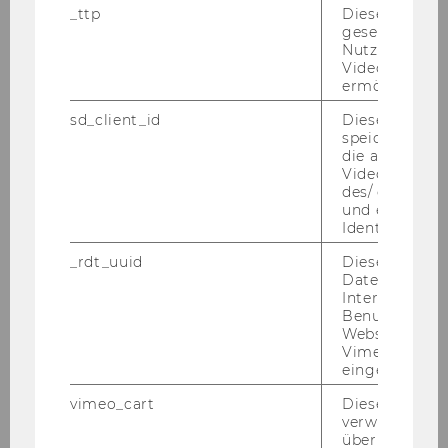
Fort­mül­ler
_ttp
Dieser Cookie
gesetzt, um d
(Zeit­raum der Be­stel­lung: vier Jahre ab Ver­laut­
Nutzung des 
ba­rungs­da­tum)
Videoplayers 
ermöglichen
Der Vi­ze­rek­tor für Lehre
Univ.Prof. Dr. Karl Sand­ner
sd_client_id
Dieses Cooki
speichert Dat
die aktuellen
Videoeinstell
249) Be­stel­lung eines Lehr­gangs­lei­ters
des/ der Benu
gemäß III. Haupt­stück § 24 Abs 1 der Sat­
und einen per
Identifikatio
zung der Wirt­schafts­uni­ver­si­tät Wien
Der Senat hat in sei­ner 31. Sit­zung am 27. Juni
_rdt_uuid
Dieses Cooki
Daten über di
2007 dem Vor­schlag des Vi­ze­rek­tors für Lehre
Interaktionen
auf Be­stel­lung von Herrn o. Univ. Prof. Bodo B.
Benutzer*inne
Schle­gel­milch, Ph.D., D.Litt., zum Lehr­gangs­lei­
Websites, auf
Vimeo-Video
ter des Exe­cu­ti­ve MBA Ru­mä­ni­en zu­ge­stimmt.
eingebettet is
(Zeit­raum der Be­stel­lung: vier Jahre ab Ver­laut­
vimeo_cart
Dieses Cookie
ba­rungs­da­tum)
verwendet, u
überprüfen, wi
Der Vi­ze­rek­tor für Lehre