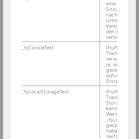
eine
Sitzung/Aufz
Festlegung der Kategorien für die
nach einer
Zweckwidmung der Studienbeiträge für das
Unterbrechun
Wintersemester 2007/2008
Verbindung w
den Hotjar-Se
Der Senat hat in sei­ner 31. Sit­zung am 27. Juni
verbunden wir
2007 die Ka­te­go­rien für die Zweck­wid­mung
der Stu­di­en­bei­trä­ge für das Win­ter­se­mes­ter
_hjCookieTest
Prüft, ob der 
Tracking Cod
2007/2008 gemäß § 25 Abs 1 Z 13 UG 2002 wie
verwenden ka
folgt fest­ge­legt:
ja, wird ein W
gesetzt. Wird 
1. Die Stu­di­en­bei­trä­ge sind ins­be­son­de­re für
sofort nach s
fol­gen­de Be­rei­che des Lehr­pro­gramms zu ver­
Erstellung ge
wen­den:
_hjLocalStorageTest
Prüft, ob der 
Tracking Code
* Schaf­fung eines Not­top­fes, um un­vor­her­ge­se­
Storage verw
he­ne Eng­päs­se beim Lehr­ver­an­stal­tungs­be­
kann. Wenn ja
darf be­he­ben zu kön­nen;
Wert 1 gesetzt
_hjLocalStora
* Wid­mung zu­sätz­li­cher Ka­pa­zi­tä­ten für spe­
gespeicherte
haben keine
ziell nach­ge­frag­te SBWL's;
Verfallszeit, 