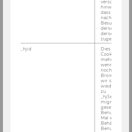
verschiedene
Projekt
hinweg.Stellt 
dass Daten v
nachfolgende
Projektleiterin/Projektleiter
Besuchen auf
derselben We
derselben Ben
TBE Umweltzeichen
zugeordnet w
PD Dr. André Martinuzzi
_hjid
Dies ist ein al
Cookie, das wi
mehr setzen, 
wenn ein Benu
noch in sein
o. Univ.Prof. Dr. Chris­toph Ba­delt, Rek­tor
Browser hat,
wir seinen We
wiederverwen
Mitteilungsblatt vom 4. Juli 2007, 44. Stück
251)
zu
_hjSessionUser
Rechnungsabschluss 2006
migrieren. Wi
gesetzt, wenn
Der Uni­ver­si­täts­rat hat in sei­ner Sit­zung am 4.
Benutzer zum
Mai 2007 gem. § 16 Abs. 5 Uni­ver­si­täts­ge­setz
Mal eine Seite
2002 den Rech­nungs­ab­schluss der Wirt­
Behält die Hot
Benutzer-ID be
schafts­uni­ver­si­tät Wien zum 31.12.2006 ge­neh­