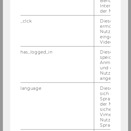
248) Be­stel­lung von Pro­gramm­di­rek­to­ren
Benutzernam
Interaktionsd
und deren Stell­ver­tre­tern gemäß III. Haupt­
der Nutzer*in
stück § 24 Abs 1 der Sat­zung der Wirt­
_clck
Dieses Cooki
schafts­uni­ver­si­tät Wien
ermöglicht di
Der Senat hat in sei­ner 31. Sit­zung am 27. Juni
Nutzung des
eingebettete
2007 dem Vor­schlag des Vi­ze­rek­tors für Lehre
Video Players
auf Be­stel­lung von Pro­gramm­di­rek­to­ren und
has_logged_in
Dieses Cooki
deren Stell­ver­tre­tern zu­ge­stimmt:
speichert
Ba­che­lor­stu­di­um Wirt­schafts­recht
Anmeldeinfo
und ob sich de
Pro­gramm­di­rek­tor Herrn Univ. Prof. Dr. Dr.
Nutzer*in jem
Chris­toph Gra­ben­war­ter
angemeldet h
Stell­ver­tre­ter Herr Univ. Prof. Dr. Claus Sta­rin­ger
language
Dieses Cooki
(Zeit­raum der Be­stel­lung: 1. Ok­to­ber 2007 bis
sich die
Spracheinstel
28. Fe­bru­ar 2010)
der Nutzer*in
sichergestellt
Mas­ter­stu­di­um Wirt­schafts­päd­ago­gik
Vimeo in der
Pro­gramm­di­rek­tor Herrn Univ. Prof. Dr. Josef Aff
Nutzer ausge
Stell­ver­tre­ter Herr ao. Univ. Prof. Dr. Ri­chard
Sprache ersch