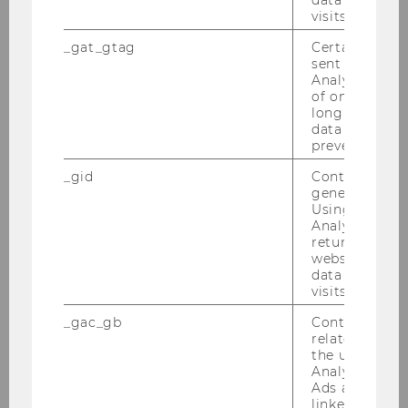
visits.
Medizinische Universitäts Graz:
Ausschreibung der Stelle der
_gat_gtag
Certain data i
Rektorin bzw. des Rektors
sent to Googl
Analytics a 
gemäß Universitätsgesetz 2002
of once per m
long as it is s
268
data transfers
prevented.
Ausschreibungen von Stellen
_gid
Contains a r
für wissenschaftliches Personal
generated use
Using this ID
Analytics can
269
returning use
website and 
Ausschreibungen von Stellen
data from pre
visits.
für allgemeines Personal
_gac_gb
Contains cam
related infor
the user. If G
Mitteilungsblatt vom 4. Juli 2007, 44.
Analytics and
Stück
244)
Ads accounts 
linked, the co