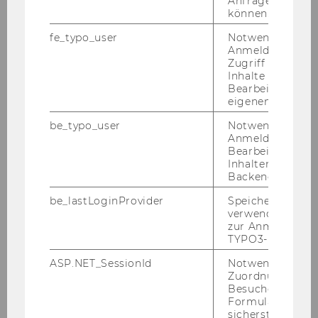
Anfrage zuordne
können.
Berufungsvorträge zur
Professur "BWL, insbes.
Supply
fe_typo_user
Notwendig für d
Chain Management und
Anmeldung und
Zugriff auf gesc
Logistik"
Inhalte oder zur
Bearbeitung des
255
eigenen Profils.
be_typo_user
Notwendig für d
Festlegung der Kategorien für
Anmeldung und
die Zweckwidmung der
Bearbeitung von
Inhalten im TYP
Studienbeiträge für das
Backend.
Wintersemester 2007/2008
be_lastLoginProvider
Speichert die zul
verwendete Met
256
zur Anmeldung f
TYPO3-Backend.
Festlegung der Ausgestaltung
des Zeugnisformulars für das
ASP.NET_SessionId
Notwendig, um 
Zuordnung von
Betriebswirtschaftliche PhD-
Besucher zu
Studium, Schwerpunktfach
Formulareingab
"Finanzwirtschaft (Finance)"
sicherstellen zu