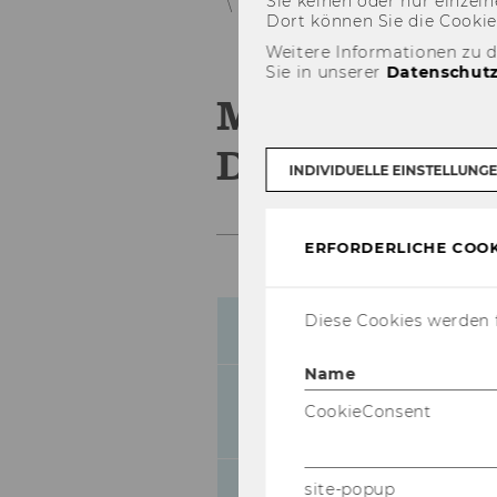
Sie kei­nen oder nur ein­zel­ne
Mitteilungsblatt vom 13. Dezember 
Dort kön­nen Sie die Coo­kies i
Weitere Informationen zu 
Sie in unserer
Datenschutz
Mitteilungsb
Dezember 200
INDIVIDUELLE EINSTELLUNG
ERFORDERLICHE COOK
Diese Cookies werden f
62
Gebührenordnung 
Name
Ausschreibungen v
63
CookieConsent
Personal
site-popup
64
Ausschreibungen v