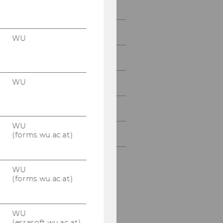
April 2007
Mai 2007
WU
Juni 2007
WU
Juli 2007
August 2007
WU
September 2007
(forms.wu.ac.at)
WU
(forms.wu.ac.at)
WU
(esrasoft.wu.ac.at)