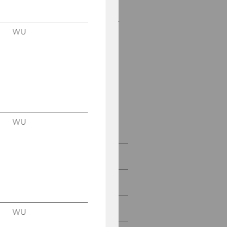
Mitteilungsblatt vom 13.
Dezember 2006, 13.
WU
Stück
Mitteilungsblatt vom
20. Dezember 2006, 14.
Stück
Mitteilungsblatt vom
27. Dezember 2006, 15.
WU
Stück
Jänner 2007
Februar 2007
März 2007
WU