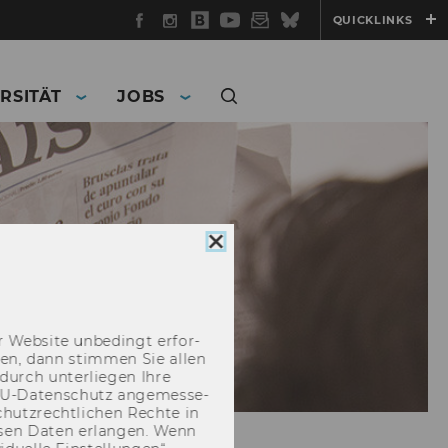
Facebook
Instagram
WU
YouTube
Newsletter
Bluesky
QUICKLINKS
Blog
RSITÄT
JOBS
Cookie
Consent
schließen
 Web­site un­be­dingt er­for­
­cken, dann stim­men Sie allen
durch un­ter­lie­gen Ihre
EU-​Datenschutz an­ge­mes­se­
hutz­recht­li­chen Rech­te in
­sen Daten er­lan­gen. Wenn