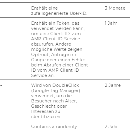
­len für wis­sen­schaft­li­ches Per­so­nal
Enthält eine
3 Monate
zufallsgenerierte User-ID.
Enthält ein Token, das
1 Jahr
verwendet werden kann,
um eine Client-ID vom
­si­tät Wien die Er­hö­hung des Frau­en­an­teils
AMP-Client-ID-Service
­nal zum Ziel ge­setzt hat, wer­den qua­li­fi­
abzurufen. Andere
f­ge­for­dert, sich zu be­wer­ben. Bei glei­cher
mögliche Werte zeigen
Opt-out, Anfrage im
n vor­ran­gig auf­ge­nom­men. Alle Be­wer­be­rin­
Gange oder einen Fehler
nah­me­er­for­der­nis­se er­fül­len und den An­
beim Abrufen einer Client-
ungs­tex­tes ent­spre­chen, sind zu
ID vom AMP Client ID
Service an.
u­la­den.
--
Wird von DoubleClick
2 Jahre
is für Gleich­be­hand­lungs­fra­gen ein­ge­rich­
(Google Tag Manager)
in­den Sie unter
www.wu-​wien.ac.at/por­
verwendet, um die
Besucher nach Alter,
Geschlecht oder
en:
Interessen zu
identifizieren.
nd Be­wer­ber um Ver­ständ­nis dafür, dass
n, die aus An­lass von Auswahl-​ und Auf­nah­
Contains a randomly
2 Jahr