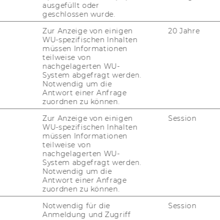
ausgefüllt oder
geschlossen wurde.
Zur Anzeige von einigen
20 Jahre
WU-spezifischen Inhalten
ver­si­täts­bi­blio­thek
müssen Informationen
r­lässt gemäß § 2 (8) der Bi­blio­theks­ord­nung
teilweise von
nachgelagerten WU-
, ge­neh­migt durch das Rek­to­rat am
System abgefragt werden.
Notwendig um die
Antwort einer Anfrage
zuordnen zu können.
Zur Anzeige von einigen
Session
WU-spezifischen Inhalten
müssen Informationen
teilweise von
nachgelagerten WU-
System abgefragt werden.
Notwendig um die
ch­tigt zur Ent­leh­nung, zur Teil­nah­me an
Antwort einer Anfrage
sowie für den Zu­gang zu den Recherche-​PCs.
zuordnen zu können.
zer­aus­wei­ses ist für alle WU-​Angehörigen
Notwendig für die
Session
li­cher ös­ter­rei­chi­scher Uni­ver­si­tä­ten, Fach­
Anmeldung und Zugriff