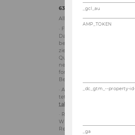
63) Aus­schrei­bun­gen von Stel
_gcl_au
All­ge­mei­ne In­for­ma­tio­nen:
AMP_TOKEN
· Frau­en­för­de­rung:
Da sich die Wirt­schafts­uni­ver
beim wissen-​schaftlichen Per­so
zier­te Frau­en aus­drück­lich au
Qua­li­fi­ka­ti­on wer­den Frau­e
nen, die die ge­setz­li­chen Auf­
for­de­run­gen des Aus­schrei­b
Bewerbungs-​gesprächen ein­z
_dc_gtm_--property-id
· An der WU ist ein Ar­beits­kre
tet. Nä­he­re In­for­ma­tio­nen f
tal/iv/ak­gleich
· Reise-​ und Auf­ent­halts­kos­t
Wir bit­ten Be­wer­be­rin­nen u
Reise-​ und Aufenthalts-​koste
_ga