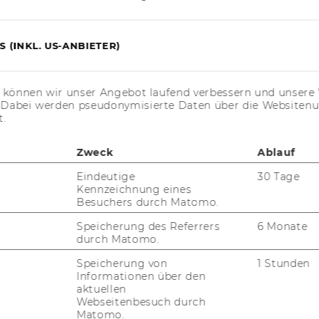
5
 (INKL. US-ANBIETER)
nicht di­rekt on­line zu­gäng­li­chen Da­ten­ban­
­man­den, Dis­ser­t­an­tin­nen / Dis­ser­tan­ten
s können wir unser Angebot laufend verbessern und unsere 
. Dabei werden pseudonymisierte Daten über die Website
er WU über­nimmt die Bi­blio­thek die Kos­ten
t.
n­nen/Auf­trag­ge­bern wird eine Pau­schal­ge­
Zweck
Ablauf
u­sätz­lich Kos­ten wie Kos­ten für Da­ten­
Eindeutige
30 Tage
­ren, Co­py­right­ge­büh­ren etc. wer­den wei­
Kennzeichnung eines
­ge­ren Re­cher­chen wird ein An­ge­bot ge­legt.
Besuchers durch Matomo.
ur­sen der Bi­blio­thek setzt den Be­sitz eines
Speicherung des Referrers
6 Monate
durch Matomo.
Speicherung von
1 Stunden
Informationen über den
aktuellen
Webseitenbesuch durch
Matomo.