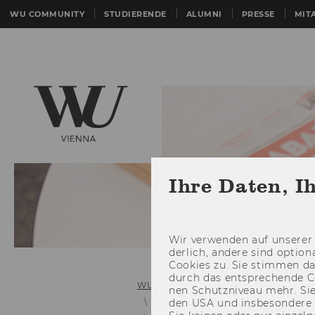
WU COMMUNITY
STUDIERENDE
ALUMNI
PRESSE
MIT
Ihre Daten, I
Wir ver­wen­den auf un­se­rer 
der­lich, an­de­re sind op­tio
Coo­kies zu. Sie stim­men 
durch das ent­spre­chen­de C
WU (Wirtschaftsuniversität Wien)
nen Schutz­ni­veau mehr. Sie 
Links zu älteren Mitteilungsblätter
den USA und ins­be­son­de­r