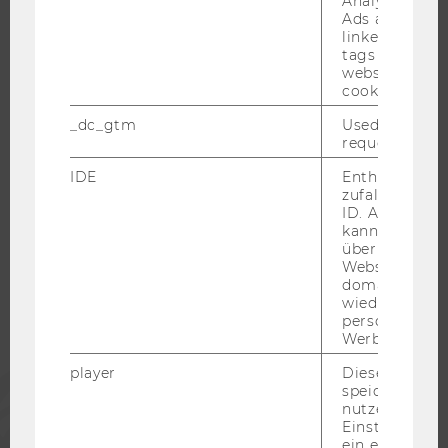
Analytics and
WELCOME SERVICES
Ads accounts 
JOBS MIT WU-STUDIUM
linked, the co
tags on the G
KARRIEREKONTAKTE AN DER WU
website read 
cookie.
KARRIERENETZWERKE AN DER WU
_dc_gtm
Used to throt
request rate.
IDE
Enthält eine
zufallsgenerie
WU COMMUNITY
ID. Anhand di
kann Google 
über verschie
STUDIERENDE
Websites
domainübergr
wiedererkenn
ALUMNI
personalisiert
Werbung auss
player
Dieses Cooki
PRESSE
speichert
nutzerspezifi
Einstellungen
MITARBEITENDE
ein eingebett