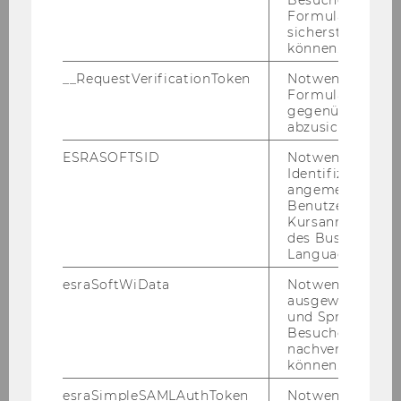
Formulareingab
sicherstellen zu
können.
10%
__RequestVerificationToken
Notwendig, um 
Formulareingab
gegenüber Angri
abzusichern.
ESRASOFTSID
Notwendig zur
DER WU-STUDIERENDEN
Identifizierung 
angemeldeten
Benutzers im
10% der WU-​Studierenden geben an, (min­des­
Kursanmeldung
tens) eine ge­sund­heit­li­che Be­ein­träch­ti­gung
des Business
zu haben, die sich zu­min­dest schwach bzw.
Language Center
zeit­wei­se im Stu­di­um aus­wirkt.
(Stu­die­ren­den­
esraSoftWiData
Notwendig um
so­zi­al­erhe­bung 2019)
ausgewählte Sp
und Sprachkurse
Besuchers
nachverfolgen z
können.
esraSimpleSAMLAuthToken
Notwendig zur