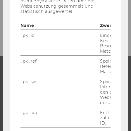
Rechtliche Grundlagen
pseudonymisierte Daten über die
Websitenutzung gesammelt und
statistisch ausgewertet.
Informationsmaterialien und Links
Name
Zweck
WU matters. WU talks – Diversity Talk
_pk_id
Eindeutige
Kennzeichnun
Besuchers du
Matomo.
_pk_ref
Speicherung 
Referrers dur
Matomo.
STUDIUM
_pk_ses
Speicherung 
Informatione
WARUM WU?
den aktuellen
BACHELOR
Webseitenbe
durch Matom
MASTER
_gcl_au
Enthält eine
DOKTORAT / PHD
zufallsgenerie
EXECUTIVE EDUCATION
ID.
BEWERBUNG UND ZULASSUNG