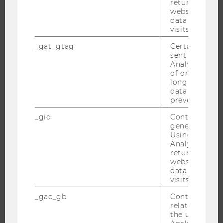
returning use
website and 
ÜBER DIE WU
data from pre
visits.
ORGANISATION
_gat_gtag
Certain data i
WIRTSCHAFT UND GESELLSCHAFT
sent to Googl
CAMPUS
Analytics a 
of once per m
NEWS
long as it is s
EVENTS ARCHIV
data transfers
prevented.
EVENTS
_gid
Contains a r
WU FOUNDATION
generated use
Using this ID
Analytics can
returning use
website and 
JOBS
data from pre
visits.
JOBS
_gac_gb
Contains cam
JOBPORTAL
related infor
RESEARCH CAREER
the user. If G