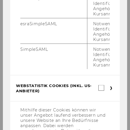
Identifizierung 
Diversität & Inklusion
Angehörige/r für
Kursanmeldung.
esraSimpleSAML
Notwendig zur
Gleichstellung und Geschlechtergerechtigkeit
Identifizierung 
Angehörige/r für
Kursanmeldung.
Barrierefreie WU
SimpleSAML
Notwendig zur
Identifizierung 
Antidiskriminierung und Netzwerke
Angehörige/r für
Kursanmeldung.
Chancengerechtigkeit im Studium
WEBSTATISTIK COOKIES (INKL. US-
Familienfreundliche Hochschule
Webstatis
ANBIETER)
Cookies
(inkl.
Diversität in Forschung und Lehre
US-
Anbieter)
Mithilfe dieser Cookies können wir
unser Angebot laufend verbessern und
Zuständigkeiten und Einrichtungen
unsere Website an Ihre Bedürfnisse
anpassen. Dabei werden