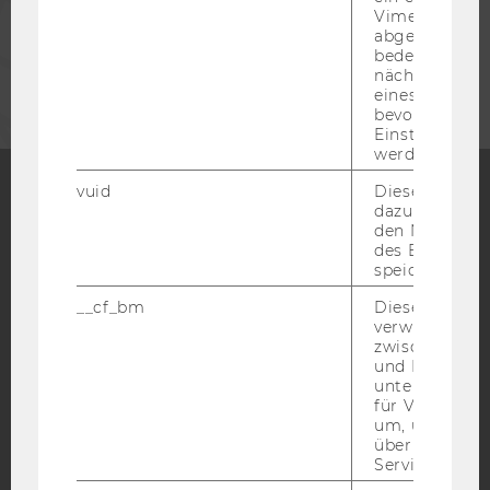
Vimeo-Video
abgespielt wi
UNTERNEHMEN
bedeutet, das
nächsten Ans
eines Vimeo-V
bevorzugten
Einstellungen
werden.
vuid
Dieser Cookie
dazu eingeset
Facebook
Instagram
Blog
den Nutzungs
des Benutzers
speichern.
__cf_bm
Dieses Cookie
YouTube
Newsletter
Bluesky
verwendet, u
zwischen Men
und Bots zu
unterscheiden.
für Vimeo no
um, um gülti
über die Nutz
IMPRESSUM
Service zu s
BARRIEREFREIHEITSERKLÄRUNG WEBSEITE