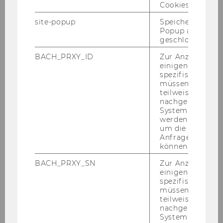
Cookies.
Be­A­ble
site-popup
Speichert ob ein
Popup ausgefüll
geschlossen wur
BACH_PRXY_ID
Zur Anzeige von
Stu­dent Coun­sel­ling Pro­
einigen WU-
gramm
spezifischen Inh
müssen Informa
teilweise von
nachgelagerten
System abgefra
Daten und Fak­ten
werden. Notwen
um die Antwort 
Anfrage zuordne
können.
12%
BACH_PRXY_SN
Zur Anzeige von
einigen WU-
spezifischen Inh
müssen Informa
teilweise von
nachgelagerten
System abgefra
DER STUDIERENDEN AN DER WU