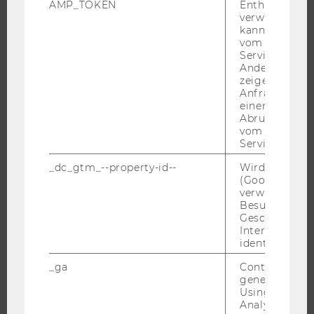
AMP_TOKEN
Enthält ein To
verwendet we
INFORMATIONEN FÜR STUDIERENDE
kann, um eine
INTERNATIONALE UND INCOMING EXCHANGE STUDIERENDE
vom AMP-Clie
Service abzur
ANGEBOTE FÜR SCHULEN UND STUDIENINTERESSIERTE
Andere mögli
STUDENT CLUBS
zeigen Opt-ou
Anfrage im G
einen Fehler 
Abrufen einer
vom AMP Clie
FORSCHUNG
Service an.
_dc_gtm_--property-id--
Wird von Dou
FORSCHUNGSPORTAL
(Google Tag 
FORSCHENDE
verwendet, u
Besucher nach
IMPACT DER FORSCHUNG
Geschlecht o
ORGANISATION DER FORSCHUNG
Interessen zu
identifizieren.
FORSCHUNGSINFRASTRUKTUR
_ga
Contains a r
generated use
Using this ID
Analytics can
UNIVERSITÄT