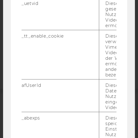
_uetvid
Dieses Cookie
DATENSCHUTZERKLÄRUNG
gesetzt, um d
Nutzung des 
DATENSCHUTZERKLÄRUNG SOCIAL MEDIA
Videoplayers 
DATENSCHUTZERKLÄRUNG
ermöglichen
STUDIENBEWERBER*INNEN UND STUDIERENDE
_tt_enable_cookie
Dieses Cookie
COOKIE EINSTELLUNGEN
verwendet, u
Vimeo-
Videoeinbett
Barrierefreiheitserklärung
der WU-Websi
Webseite
ermöglichen 
andere nicht 
bezeichnete 
afUserId
Dieses Cooki
Daten von
Nutzer*innen,
eingebettete
ACCREDITED BY:
Videos intera
_abexps
Dieses Cooki
EQUIS
AACSB
speichert get
Einstellungen
Nutzer*in, zB.