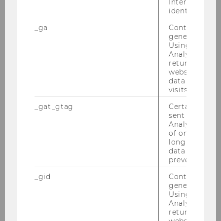
Interessen zu
Bin ich hier rich­tig?
identifizieren.
_ga
Contains a r
Wenn du dir nicht si­cher bist, ob du zur Ziel­
generated use
Using this ID
grup­pe des Be­A­ble Pro­gramms ge­hörst, steht
Analytics can
dir unser
Team
​​​​​​​ gerne zur Ver­fü­gung, um deine
returning use
Si­tua­ti­on ab­zu­klä­ren.
website and 
data from pre
visits.
SCHREIB' UNS!
_gat_gtag
Certain data i
sent to Googl
Analytics a 
of once per m
long as it is s
data transfers
prevented.
_gid
Contains a r
generated use
Using this ID
Analytics can
returning use
website and 