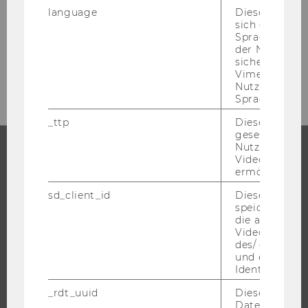
Welthandelsplatz 1
language
Dieses Cooki
sich die
1020
Wien
Spracheinstel
der Nutzer*in
Tel:
+43-1-31336-3552
sichergestellt
E-Mail:
beable@wu.ac.at
Vimeo in der
Nutzer ausge
Sprache ersch
_ttp
Dieser Cookie
gesetzt, um d
Nutzung des 
Videoplayers 
ermöglichen
STUDIUM
sd_client_id
Dieses Cooki
WARUM WU?
speichert Dat
die aktuellen
BACHELOR
Videoeinstell
MASTER
des/ der Benu
und einen per
DOKTORAT / PHD
Identifikatio
EXECUTIVE EDUCATION
_rdt_uuid
Dieses Cooki
BEWERBUNG UND ZULASSUNG
Daten über di