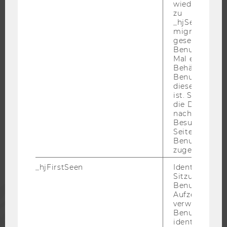
wiederverwen
zu
JOBS MIT WU-STUDIUM
_hjSessionUser
KARRIEREKONTAKTE AN DER WU
migrieren. Wi
gesetzt, wenn
KARRIERENETZWERKE AN DER WU
Benutzer zum
Mal eine Seite
Behält die Hot
Benutzer-ID be
diese Seite e
ist. Stellt sic
WU COMMUNITY
die Daten von
nachfolgende
Besuchen der
STUDIERENDE
Seite derselb
Benutzer-ID
zugeordnet w
ALUMNI
_hjFirstSeen
Identifiziert d
Sitzung eines
Benutzers. Wi
PRESSE
Aufzeichnungs
verwendet, u
Benutzersitz
MITARBEITENDE
identifizieren.