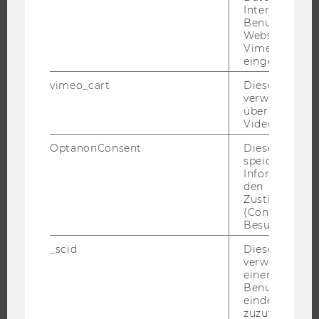
Interaktionen
INFORMATIONEN FÜR STUDIERENDE
Benutzer*inne
INTERNATIONALE UND INCOMING EXCHANGE STUDIERENDE
Websites, auf
Vimeo-Video
ANGEBOTE FÜR SCHULEN UND STUDIENINTERESSIERTE
eingebettet is
STUDENT CLUBS
vimeo_cart
Dieses Cookie
verwendet, u
überprüfen, wi
Video abgespi
FORSCHUNG
OptanonConsent
Dieses Cooki
speichert
FORSCHUNGSPORTAL
Informatione
den
FORSCHENDE
Zustimmungs
IMPACT DER FORSCHUNG
(Consent) ein
Besuchers.
ORGANISATION DER FORSCHUNG
FORSCHUNGSINFRASTRUKTUR
_scid
Dieses Cookie
verwendet, u
einem/einer
Benutzer*in e
eindeutige ID
UNIVERSITÄT
zuzuweisen