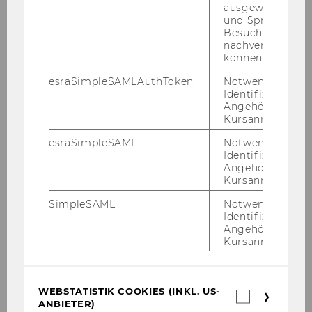
ausgewählte Sp
und Sprachkurse
Team & Kon­takt
Besuchers
nachverfolgen z
können.
esraSimpleSAMLAuthToken
Notwendig zur
Identifizierung 
Angehörige/r für
Kursanmeldung.
esraSimpleSAML
Notwendig zur
Identifizierung 
Angehörige/r für
Kursanmeldung.
SimpleSAML
Notwendig zur
FAQs
Identifizierung 
Angehörige/r für
Kursanmeldung.
WEBSTATISTIK COOKIES (INKL. US-
Webstatis
ANBIETER)
Cookies