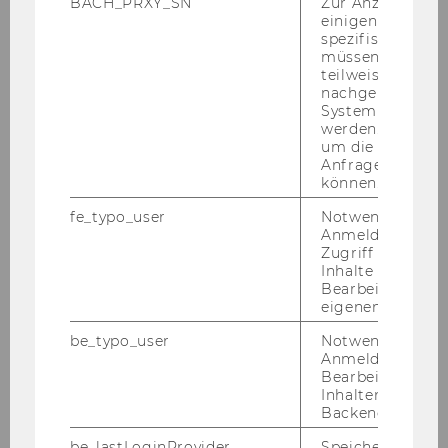
BACH_PRXY_SN
Zur Anzeige von
einigen WU-
spezifischen Inh
müssen Informa
teilweise von
nachgelagerten
System abgefra
Un­ter­stüt­zungs­leis­tun­gen
werden. Notwen
um die Antwort 
Anfrage zuordne
können.
fe_typo_user
Notwendig für d
Anmeldung und
Zugriff auf gesc
Inhalte oder zur
Bearbeitung des
eigenen Profils.
be_typo_user
Notwendig für d
Anmeldung und
Bearbeitung von
Auf­nah­me ins Pro­gramm
Inhalten im TYP
Backend.
be_lastLoginProvider
Speichert die zul