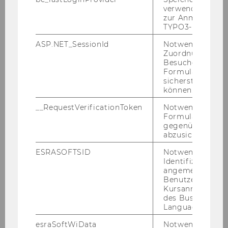
verwendete Met
zur Anmeldung f
TYPO3-Backend.
ASP.NET_SessionId
Notwendig, um 
Zuordnung von
Besucher zu
Formulareingab
sicherstellen zu
können.
Stu­die­ren als Pro­gramm­teil­neh­
__RequestVerificationToken
Notwendig, um 
mer*in
Formulareingab
gegenüber Angri
abzusichern.
ESRASOFTSID
Notwendig zur
Identifizierung 
angemeldeten
Benutzers im
Kursanmeldung
des Business
Language Center
esraSoftWiData
Notwendig um