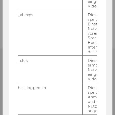
eingebettete
Videos intera
Library & Learning Center (LC) | Ebene +2
_abexps
Dieses Cooki
Welthandelsplatz 1, 1020 Wien
speichert get
Tel:
+43-1-31336-3552
Einstellungen
Nutzer*in, zB.
E-Mail:
beable@wu.ac.at
voreingestell
Sprache, Regi
Benutzernam
Interaktionsd
der Nutzer*in
_clck
Dieses Cooki
ermöglicht di
KON­TAKT
Nutzung des
eingebettete
Video Players
has_logged_in
Dieses Cooki
TEAM BEABLE
speichert
Anmeldeinfo
und ob sich de
Nutzer*in jem
angemeldet h
Gebäude LC, Ebene +2