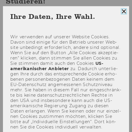
Studieren!
Coo
Ihre Daten, Ihre Wahl.
Con
sch
Wir ver­wen­den auf un­se­rer Web­site Coo­kies.
Davon sind ei­ni­ge für den Be­trieb un­se­rer Web­
site un­be­dingt er­for­der­lich, an­de­re sind op­tio­nal.
Wenn Sie auf den But­ton „Alle Coo­kies ak­zep­tie­
ren“ kli­cken, dann stim­men Sie allen Coo­kies zu.
Sie stim­men damit auch den Coo­kies
US-​
amerikanischer An­bie­ter
zu. Da­durch un­ter­lie­
gen Ihre durch das ent­spre­chen­de Coo­kie er­ho­
be­nen per­so­nen­be­zo­ge­nen Daten kei­nem dem
EU-​Datenschutz an­ge­mes­se­nen Schutz­ni­veau
Herz­lich Will­kom­men bei Be­A­
mehr. Sie haben in die­sem Fall nur ein­ge­schränk­
te bis keine da­ten­schutz­recht­li­chen Rech­te in
ble!
den USA und ins­be­son­de­re kann auch die US-​
amerikanische Re­gie­rung Zu­gang zu die­sen
Daten er­lan­gen. Wenn Sie kei­nen oder nur ein­zel­
nen Coo­kies zu­stim­men möch­ten, kli­cken Sie
bitte auf „In­di­vi­du­el­le Ein­stel­lun­gen“. Dort kön­
nen Sie die Coo­kies in­di­vi­du­ell ver­wal­ten.
Unser Ziel: