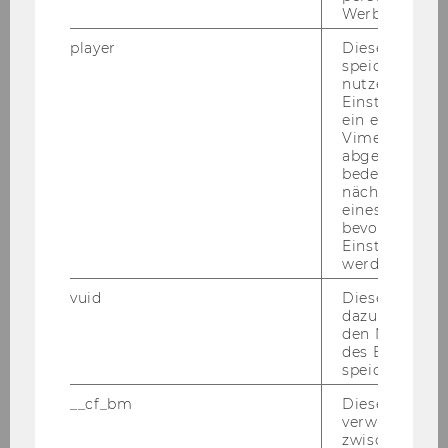
Werbung auss
Erfahrung sammeln
player
Dieses Cooki
speichert
BeAble: Ungehindert Studieren!
nutzerspezifi
Einstellungen
ein eingebett
Unterstützungsleistungen
Vimeo-Video
abgespielt wi
Aufnahme ins Programm
bedeutet, das
nächsten Ans
eines Vimeo-V
Studieren als Programmteilnehmer*in
bevorzugten
Einstellungen
Neurodiversität
werden.
vuid
Dieser Cookie
FAQs
dazu eingeset
den Nutzungs
Team BeAble & Kontakt
des Benutzers
speichern.
Weitere Anlaufstellen und
__cf_bm
Dieses Cookie
Unterstützungsmöglichkeiten
verwendet, u
zwischen Men