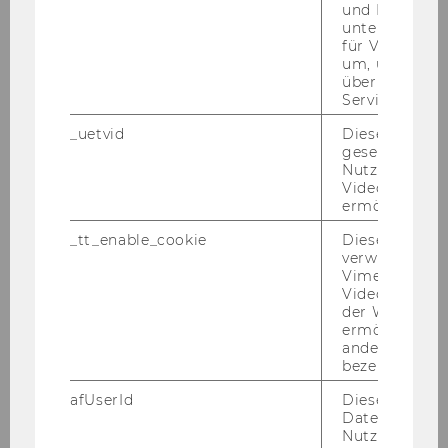
und Bots zu
unterscheiden.
Student Counselling
für Vimeo no
um, um gülti
Volunteering@WU
über die Nutz
Service zu s
WU Impact Community
_uetvid
Dieses Cookie
gesetzt, um d
Nutzung des 
WU Top League
Videoplayers 
ermöglichen
JUS+ Lab
_tt_enable_cookie
Dieses Cookie
verwendet, u
Vimeo-
KADA - Studium Leistung Sport
Videoeinbett
der WU-Websi
ermöglichen 
andere nicht 
bezeichnete 
afUserId
Dieses Cooki
KONTAKT
Daten von
Nutzer*innen,