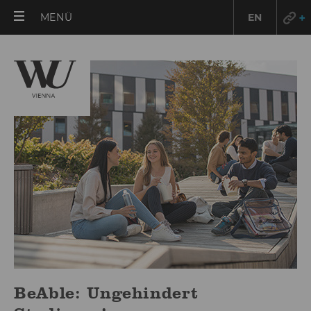
HAUPTMENÜ
MENÜ
EN
ÖFFNEN
BeAble: Ungehindert