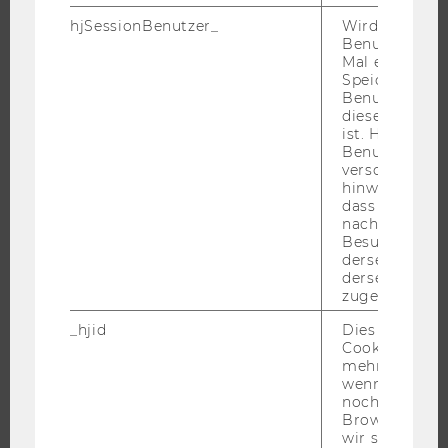
hjSessionBenutzer_
Wird gesetzt,
ÜBER DIE WU
Benutzer zum
ORGANISATION
Mal eine Seite
Speichert die 
WIRTSCHAFT UND GESELLSCHAFT
Benutzer-ID, d
diese Seite e
CAMPUS
ist. Hotjar ver
NEWS
Benutzer nich
verschiedene
EVENTS ARCHIV
hinweg.Stellt 
EVENTS
dass Daten v
nachfolgende
WU FOUNDATION
Besuchen auf
derselben We
derselben Ben
zugeordnet w
JOBS
_hjid
Dies ist ein al
Cookie, das wi
JOBS
mehr setzen, 
wenn ein Benu
JOBPORTAL
noch in sein
RESEARCH CAREER
Browser hat,
wir seinen We
WELCOME SERVICES