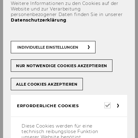
Weitere Informationen zu den Cookies auf der
Stu­die­ren­den mit Be­ein­träch­ti­gung ein
Website und zur Verarbeitung
personenbezogener Daten finden Sie in unserer
bar­rie­re­frei­es Stu­di­um er­mög­li­chen.
Datenschutzerklärung
.
Ziel­grup­pe
INDIVIDUELLE EINSTELLUNGEN
Das Pro­gramm Be­A­ble rich­tet sich an Per­so­
nen mit…
NUR NOTWENDIGE COOKIES AKZEPTIEREN
phy­si­schen Be­ein­träch­ti­gun­gen
ALLE COOKIES AKZEPTIEREN
psy­chi­schen Be­ein­träch­ti­gun­gen
chro­ni­schen Er­kran­kun­gen
Erforderl
ERFORDERLICHE COOKIES
Cookies
Lese- und Recht­schreib­schwä­che
Lern­stö­run­gen
Diese Cookies werden für eine
technisch reibungslose Funktion
unserer Website benötigt.