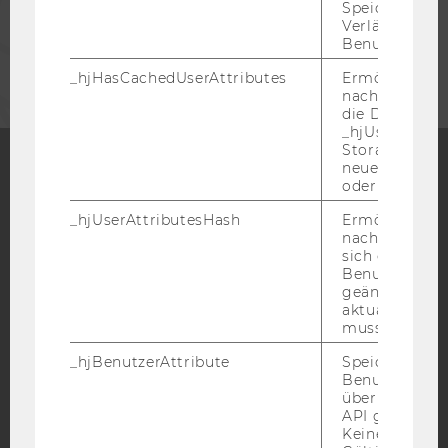
Speicherdaue
Verlängert sic
UNTERNEHMEN
Benutzeraktivi
_hjHasCachedUserAttributes
Ermöglicht e
nachzuvollzie
die Daten in
_hjUserAttrib
Storage auf 
neuesten Stan
oder nicht.
Facebook
Instagram
Blog
_hjUserAttributesHash
Ermöglicht e
nachzuvollzie
sich ein
Benutzerattri
YouTube
Newsletter
Bluesky
geändert hat
aktualisiert 
muss.
_hjBenutzerAttribute
Speichert
Benutzerattri
über die Hotja
IMPRESSUM
API gesendet
BARRIEREFREIHEITSERKLÄRUNG WEBSEITE
Keine explizit