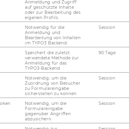
Anmeldung und Zugriff
auf geschützte Inhalte
en In­hal­te sind aus den fol­gen­den Grün­den
oder zur Bearbeitung des
eigenen Profils.
Notwendig für die
Session
Anmeldung und
­keit mit den Bar­rie­re­
Bearbeitung von Inhalten
im TYPO3 Backend.
im­mun­gen
Speichert die zuletzt
90 Tage
verwendete Methode zur
Anmeldung für das
TYPO3-Backend.
pla­tes ist eine op­ti­ma­le Bar­rie­re­frei­heit
Notwendig, um die
Session
den zum Test­zeit­punkt keine Ab­wei­chun­
Zuordnung von Besucher
­ni­en fest­ge­stellt.
zu Formulareingabe
sicherstellen zu können.
Token
Notwendig, um die
Session
s­mä­ßi­ge Be­las­tung
Formulareingabe
gegenüber Angriffen
abzusichern.
chen In­hal­te auf­ge­führt, für die eine Aus­
Notwendig zur
Session