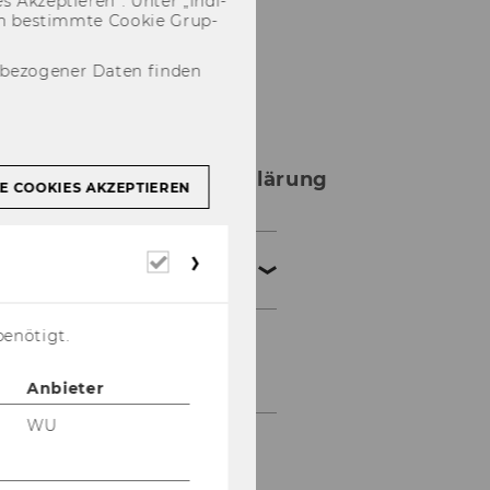
 Ak­zep­tie­ren“. Unter „In­di­
­nen be­stimm­te Coo­kie Grup­
nbezogener Daten finden
Barrierefreiheitserklärung
E COOKIES AKZEPTIEREN
Barrierefreiheitserkläru
Erforderliche
Cookies
ng Webseite
benötigt.
Barrierefreiheitserkläru
ng Checkin-Tool
Anbieter
WU