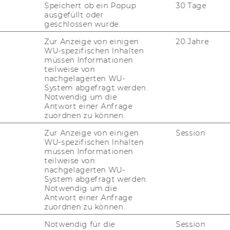
.ac.at/
.
Speichert ob ein Popup
30 Tage
ausgefüllt oder
geschlossen wurde.
in­bar­keit mit den An­
Zur Anzeige von einigen
20 Jahre
WU-spezifischen Inhalten
müssen Informationen
teilweise von
nachgelagerten WU-
System abgefragt werden.
Notwendig um die
r­mi­täts­stu­fe AA der „Richt­li­ni­en für bar­
Antwort einer Anfrage
AG
2.2 und AA“ be­zie­hungs­wei­se mit dem
zuordnen zu können.
n­dard EN 301 549 V3.2.1 (2021-​03) nach der
Zur Anzeige von einigen
Session
 Eu­ro­päi­schen Par­la­ments und des Rates
WU-spezifischen Inhalten
müssen Informationen
teilweise von
ist on­line ver­füg­bar und kann auf der
nachgelagerten WU-
 wer­den.
System abgefragt werden.
Notwendig um die
Antwort einer Anfrage
zuordnen zu können.
reie In­hal­te
Notwendig für die
Session