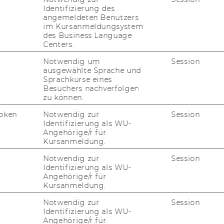
Identifizierung des
ver­hält­nis­mä­ßi­ger Be­las­tung gel­tend ge­
angemeldeten Benutzers
im Kursanmeldungsystem
des Business Language
Centers.
 fal­len nicht in den An­
Notwendig um
Session
ausgewählte Sprache und
ich der an­wend­ba­ren
Sprachkurse eines
Besuchers nachverfolgen
zu können.
f­ten
oken
Notwendig zur
Session
Identifizierung als WU-
Angehörige/r für
chen In­hal­te auf­ge­führt, die nicht in den An­
Kursanmeldung.
n­wend­ba­ren Rechts­vor­schrif­ten fal­len.
Notwendig zur
Session
Identifizierung als WU-
Angehörige/r für
 Er­klä­rung zur Bar­rie­
Kursanmeldung.
Notwendig zur
Session
Identifizierung als WU-
Angehörige/r für