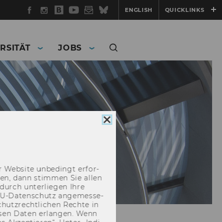
Facebook
Instagram
WU
YouTube
Newsletter
Bluesky
ENGLISH
QUICKLINKS
Blog
RSITÄT
JOBS
Cookie
Consent
schließen
 Web­site un­be­dingt er­for­
­cken, dann stim­men Sie allen
durch un­ter­lie­gen Ihre
EU-​Datenschutz an­ge­mes­se­
hutz­recht­li­chen Rech­te in
­sen Daten er­lan­gen. Wenn