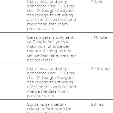
Contains a randomly
2 Jahr
generated user ID. Using
this ID, Google Analytics
can recognize returning
users on this website and
merge the data from
previous visits.
Certain data is only sent
1 Minute
to Google Analytics a
maximum of once per
minute. As long as it is
set, certain data transfers
are prevented.
Contains a randomly
24 Stunde
generated user ID. Using
this ID, Google Analytics
can recognize returning
users on this website and
merge the data from
previous visits.
FORSCHUNG
WU
Contains campaign-
90 Tag
FORSCHUNGSPORTAL
related information for