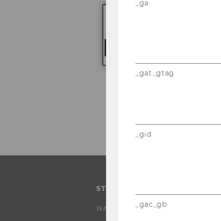
_ga
_gat_gtag
_gid
STUDIUM
_gac_gb
WARUM WU?