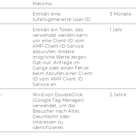
Matomo.
en Ant­wor­ten aus oben ge­nann­ter Kon­takt­
Enthält eine
3 Monate
mit­tels Be­schwer­de an die Be­schwer­de­stel­
zufallsgenerierte User-ID.
hungs­för­de­rungs­ge­sell­schaft mit be­
Enthält ein Token, das
1 Jahr
n­den. Die FFG nimmt über das Kon­takt­for­
verwendet werden kann,
 Be­schwer­den auf elek­tro­ni­schem Weg ent­
um eine Client-ID vom
AMP-Client-ID-Service
abzurufen. Andere
der FFG da­hin­ge­hend ge­prüft, ob sie sich
mögliche Werte zeigen
Opt-out, Anfrage im
ga­ben des Web-​Zugänglichkeits-Gesetzes,
Gange oder einen Fehler
in­hal­tung der Bar­rie­re­frei­heits­an­for­de­
beim Abrufen einer Client-
iner ihm zu­or­den­ba­ren Ein­rich­tung be­
ID vom AMP Client ID
Service an.
--
Wird von DoubleClick
2 Jahre
ch­tigt ist, hat die FFG dem Bund oder den
(Google Tag Manager)
Hand­lungs­emp­feh­lun­gen aus­zu­spre­chen
verwendet, um die
n, die der Be­sei­ti­gung der vor­lie­gen­den
Besucher nach Alter,
Geschlecht oder
Interessen zu
identifizieren.