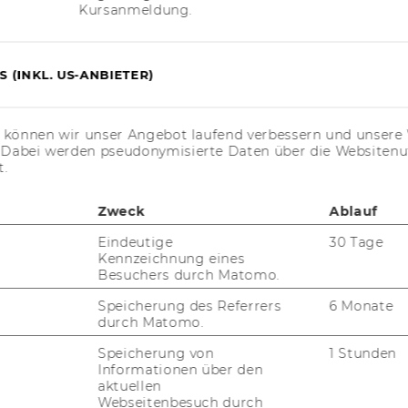
Kursanmeldung.
2.2025 er­stellt.
nd­la­ge der WACA-​Zertifizierungsprüfung er­
 (INKL. US-ANBIETER)
t am 12.12.2025 über­prüft.
s können wir unser Angebot laufend verbessern und unsere 
. Dabei werden pseudonymisierte Daten über die Website
t.
on­takt­an­ga­ben
Zweck
Ablauf
Eindeutige
30 Tage
ln in Bezug auf die Ein­hal­tung der Bar­rie­
Kennzeichnung eines
oder In­for­ma­tio­nen über von der An­wen­dung
Besuchers durch Matomo.
e In­hal­te kön­nen Sie sich an fol­gen­de E-​
Speicherung des Referrers
6 Monate
n-​support@wu.ac.at
durch Matomo.
Speicherung von
1 Stunden
Informationen über den
ver­fah­ren
aktuellen
Webseitenbesuch durch