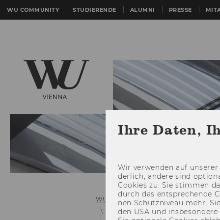
WU COMMUNITY
STUDIERENDE
ALUMNI
PRESSE
MIT
Ihre Daten, I
Wir ver­wen­den auf un­se­rer 
der­lich, an­de­re sind op­tio
Coo­kies zu. Sie stim­men 
durch das ent­spre­chen­de C
WU (Wirtschaftsuniversität Wien)
nen Schutz­ni­veau mehr. Sie 
Barrierefreie WU
den USA und ins­be­son­de­r
Barrierefreih