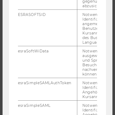
gegenüber Angri
IMPACT DER FORSCHUNG
abzusichern.
ORGANISATION DER FORSCHUNG
ESRASOFTSID
Notwendig zur
FORSCHUNGSINFRASTRUKTUR
Identifizierung 
angemeldeten
Benutzers im
Kursanmeldung
des Business
UNIVERSITÄT
Language Center
esraSoftWiData
Notwendig um
ÜBER DIE WU
ausgewählte Sp
ORGANISATION
und Sprachkurse
Besuchers
WIRTSCHAFT UND GESELLSCHAFT
nachverfolgen z
können.
CAMPUS
NEWS
esraSimpleSAMLAuthToken
Notwendig zur
Identifizierung 
EVENTS ARCHIV
Angehörige/r für
EVENTS
Kursanmeldung.
WU FOUNDATION
esraSimpleSAML
Notwendig zur
Identifizierung 
Angehörige/r für