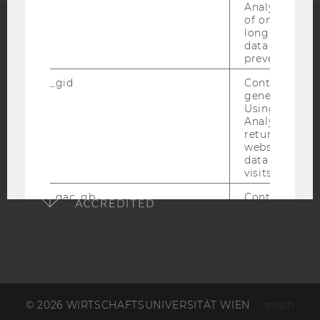
Analytics a 
of once per m
long as it is s
ACCREDITED BY:
data transfers
prevented.
EQUIS
AACSB
_gid
Contains a r
generated use
Using this ID
Analytics can
returning use
website and 
AMBA
data from pre
visits.
_gac_gb
Contains cam
related infor
the user. If G
Analytics and
Ads accounts 
linked, the co
tags on the G
website read 
cookie.
© 2026 WIRTSCHAFTSUNIVERSITÄT WIEN
#91071