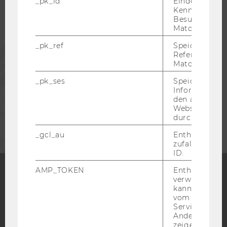
_pk_id
Eindeutige
Kennzeichnun
ALUMNI
Besuchers du
Matomo.
_pk_ref
Speicherung 
PRESSE
Referrers dur
Matomo.
MITARBEITENDE
_pk_ses
Speicherung 
Informatione
den aktuellen
Webseitenbe
UNTERNEHMEN
durch Matom
_gcl_au
Enthält eine
zufallsgenerie
ID.
AMP_TOKEN
Enthält ein To
verwendet we
Facebook
Instagram
Blog
kann, um eine
vom AMP-Clie
Service abzur
Andere mögli
zeigen Opt-ou