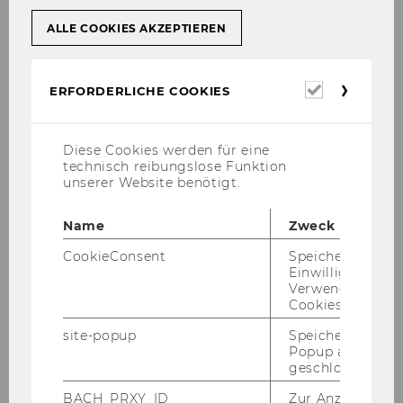
Mitglieder des Senats
ALLE COOKIES AKZEPTIEREN
Team
Erforderl
ERFORDERLICHE COOKIES
Senatssitzungen
Cookies
Termine Sitzungsrad
Diese Cookies werden für eine
technisch reibungslose Funktion
unserer Website benötigt.
Kommissionen des Senats
Name
Zweck
Arbeitsgruppen des Senats
CookieConsent
Speichert Ihre
Einwilligung zur
Verwendung vo
Redaktionsgruppe für Stellungnahmen an
Cookies.
das Bundesministerium für Frauen,
Wissenschaft und Forschung
site-popup
Speichert ob ein
Popup ausgefüll
geschlossen wur
Evaluationsteam Berichte der
Programmdirektor*innen
BACH_PRXY_ID
Zur Anzeige von