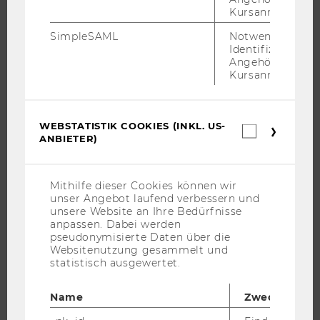
Kursanmeldung.
JOBS
SimpleSAML
Notwendig zur
Identifizierung 
JOBS
Angehörige/r für
Kursanmeldung.
JOBPORTAL
RESEARCH CAREER
WELCOME SERVICES
WEBSTATISTIK COOKIES (INKL. US-
Webstatis
ANBIETER)
Cookies
JOBS MIT WU-STUDIUM
(inkl.
KARRIEREKONTAKTE AN DER WU
US-
Anbieter)
KARRIERENETZWERKE AN DER WU
Mithilfe dieser Cookies können wir
unser Angebot laufend verbessern und
unsere Website an Ihre Bedürfnisse
anpassen. Dabei werden
pseudonymisierte Daten über die
Websitenutzung gesammelt und
WU COMMUNITY
statistisch ausgewertet.
Name
Zweck
STUDIERENDE