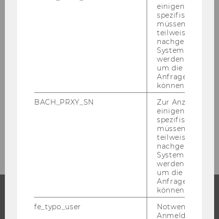
einigen WU-
spezifischen Inh
WU Ethikbeirat
müssen Informa
teilweise von
nachgelagerten
Habilitationsverfahren
System abgefra
werden. Notwen
um die Antwort 
Aktuelle Dokumente und Richtlinien
Anfrage zuordne
können.
Studienjahreinteilung
BACH_PRXY_SN
Zur Anzeige von
einigen WU-
spezifischen Inh
Intranet Sitzungsunterlagen 10/2019 bis
müssen Informa
01/2021
teilweise von
nachgelagerten
System abgefra
werden. Notwen
um die Antwort 
Anfrage zuordne
können.
fe_typo_user
Notwendig für d
STUDIUM
Anmeldung und