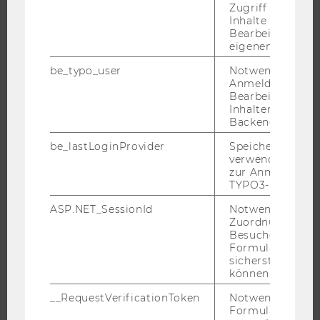
Zugriff auf gesc
WARUM WU?
Inhalte oder zur
BACHELOR
Bearbeitung des
eigenen Profils.
MASTER
be_typo_user
Notwendig für d
DOKTORAT / PHD
Anmeldung und
EXECUTIVE EDUCATION
Bearbeitung von
Inhalten im TYP
BEWERBUNG UND ZULASSUNG
Backend.
INFORMATIONEN FÜR STUDIERENDE
be_lastLoginProvider
Speichert die zul
INTERNATIONALE UND INCOMING EXCHANGE STUDIERENDE
verwendete Met
zur Anmeldung f
ANGEBOTE FÜR SCHULEN UND STUDIENINTERESSIERTE
TYPO3-Backend.
STUDENT CLUBS
ASP.NET_SessionId
Notwendig, um 
Zuordnung von
Besucher zu
Formulareingab
FORSCHUNG
sicherstellen zu
können.
FORSCHUNGSPORTAL
__RequestVerificationToken
Notwendig, um 
Formulareingab
FORSCHENDE