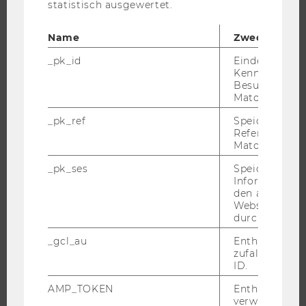
statistisch ausgewertet.
FORSCHUNGSPORTAL
FORSCHENDE
Name
Zweck
IMPACT DER FORSCHUNG
_pk_id
Eindeutige
ORGANISATION DER FORSCHUNG
Kennzeichnun
Besuchers du
FORSCHUNGSINFRASTRUKTUR
Matomo.
_pk_ref
Speicherung 
Referrers dur
Matomo.
UNIVERSITÄT
_pk_ses
Speicherung 
ÜBER DIE WU
Informatione
den aktuellen
ORGANISATION
Webseitenbe
durch Matom
WIRTSCHAFT UND GESELLSCHAFT
CAMPUS
_gcl_au
Enthält eine
zufallsgenerie
NEWS
ID.
EVENTS ARCHIV
AMP_TOKEN
Enthält ein To
EVENTS
verwendet we