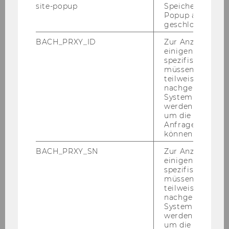
site-popup
Speichert ob ein
News
Popup ausgefüll
geschlossen wur
Team
BACH_PRXY_ID
Zur Anzeige von
einigen WU-
Arbeitsbereiche
spezifischen Inh
müssen Informa
teilweise von
Aufgaben des Betriebsrats
nachgelagerten
System abgefra
werden. Notwen
Aktuelle Themen
um die Antwort 
Anfrage zuordne
können.
Publikationen
BACH_PRXY_SN
Zur Anzeige von
einigen WU-
Betriebsvereinbarungen
spezifischen Inh
müssen Informa
teilweise von
Spare Geld - Services für Mitarbeiter/innen
nachgelagerten
System abgefra
Informationen von A-Z
werden. Notwen
um die Antwort 