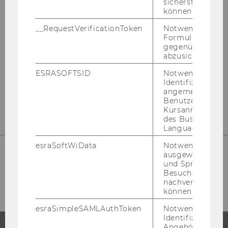
sicherstellen zu
Welthandelsplatz 1
können.
1020 Wien
__RequestVerificationToken
Notwendig, um 
Österreich
Formulareingab
gegenüber Angri
Tel:
+43-1-31336-4845
abzusichern.
E-Mail:
betriebsrat@wu.ac.at
ESRASOFTSID
Notwendig zur
Mit­tei­lung des Be­triebs­rats zur
Identifizierung 
angemeldeten
Datenschutz-​Grundverordnung (DSGVO)
Benutzers im
Kursanmeldung
des Business
Language Center
esraSoftWiData
Notwendig um
ausgewählte Sp
und Sprachkurse
So fin­den Sie uns
Besuchers
nachverfolgen z
können.
esraSimpleSAMLAuthToken
Notwendig zur
Identifizierung 
Angehörige/r für