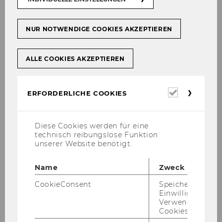
Eschner-apartments-croatia
NUR NOTWENDIGE COOKIES AKZEPTIEREN
Josef-Bindtner-Gasse 7,
1180
Wien
ALLE COOKIES AKZEPTIEREN
Tel:
+43 664 924 7789
E-Mail:
massage@almira-eschner.at
Erforderl
ERFORDERLICHE COOKIES
Cookies
Diese Cookies werden für eine
technisch reibungslose Funktion
unserer Website benötigt.
Name
Zweck
CookieConsent
Speichert Ihre
Einwilligung zur
Verwendung vo
Mein BR-App
Cookies.