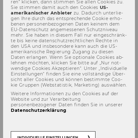
Universitätspersonal
ren“ kli­cken, dann stim­men Sie allen Coo­kies zu.
Sie stim­men damit auch den Coo­kies
US-​
amerikanischer An­bie­ter
zu. Da­durch un­ter­lie­
gen Ihre durch das ent­spre­chen­de Coo­kie er­ho­
be­nen per­so­nen­be­zo­ge­nen Daten kei­nem dem
EU-​Datenschutz an­ge­mes­se­nen Schutz­ni­veau
Eschner-apartments-croatia
mehr. Sie haben in die­sem Fall nur ein­ge­schränk­
te bis keine da­ten­schutz­recht­li­chen Rech­te in
Ak­tu­el­le An­ge­bo­te:
den USA und ins­be­son­de­re kann auch die US-​
amerikanische Re­gie­rung Zu­gang zu die­sen
Daten er­lan­gen. Wenn Sie op­tio­na­le Coo­kies ab­
leh­nen möch­ten, kli­cken Sie bitte auf „Nur not­
MA-​Special
:
1 Woche Ur­laub in Kroa­ti­en
wen­di­ge Coo­kies Ak­zep­tie­ren“. Unter „In­di­vi­du­el­le
Apart­ment (max. 4 Per­so­nen) um €900,-
Ein­stel­lun­gen“ fin­den Sie eine voll­stän­di­ge Über­
statt €945,-.
sicht aller Coo­kies und kön­nen be­stimm­te Coo­
kie Grup­pen (Web­sta­tis­tik, Mar­ke­ting) aus­wäh­len.
WICH­TIG: di­rekt bei Frau Esch­ner bu­
Weitere Informationen zu den Cookies auf der
chen!
Website und zur Verarbeitung
personenbezogener Daten finden Sie in unserer
Datenschutzerklärung
.
Stand: 30.04.2025
Home­page
INDIVIDUELLE EINSTELLUNGEN