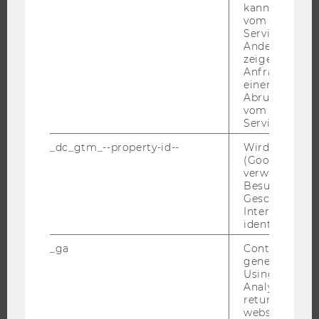
kann, um eine
WU FOUNDATION
vom AMP-Clie
Service abzur
Andere mögli
zeigen Opt-ou
Anfrage im G
JOBS
einen Fehler 
Abrufen einer
JOBS
vom AMP Clie
Service an.
JOBPORTAL
RESEARCH CAREER
_dc_gtm_--property-id--
Wird von Dou
(Google Tag 
WELCOME SERVICES
verwendet, u
Besucher nach
JOBS MIT WU-STUDIUM
Geschlecht o
KARRIEREKONTAKTE AN DER WU
Interessen zu
identifizieren.
KARRIERENETZWERKE AN DER WU
_ga
Contains a r
generated use
Using this ID
Analytics can
returning use
WU COMMUNITY
website and 