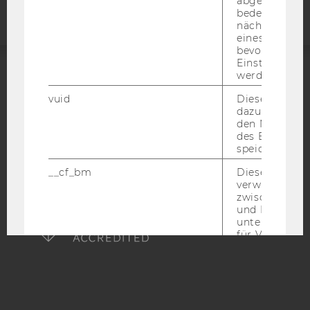
abgespielt wi
bedeutet, das
nächsten Ans
eines Vimeo-V
bevorzugten
Einstellungen
werden.
ACCREDITED BY:
vuid
Dieser Cookie
dazu eingeset
EQUIS
AACSB
den Nutzungs
des Benutzers
speichern.
__cf_bm
Dieses Cookie
verwendet, u
AMBA
zwischen Men
und Bots zu
unterscheiden.
für Vimeo no
um, um gülti
über die Nutz
Service zu s
_uetvid
Dieses Cookie
gesetzt, um d