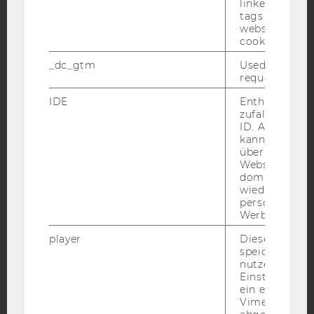
linked, the co
tags on the G
website read 
cookie.
YouTube
Newsletter
Bluesky
_dc_gtm
Used to throt
request rate.
IDE
Enthält eine
zufallsgenerie
ID. Anhand di
IMPRESSUM
kann Google 
BARRIEREFREIHEITSERKLÄRUNG WEBSEITE
über verschie
Websites
DATENSCHUTZERKLÄRUNG
domainübergr
wiedererkenn
DATENSCHUTZERKLÄRUNG SOCIAL MEDIA
personalisiert
DATENSCHUTZERKLÄRUNG
Werbung auss
STUDIENBEWERBER*INNEN UND STUDIERENDE
player
Dieses Cooki
COOKIE EINSTELLUNGEN
speichert
nutzerspezifi
Einstellungen
Barrierefreiheitserklärung
ein eingebett
Webseite
Vimeo-Video