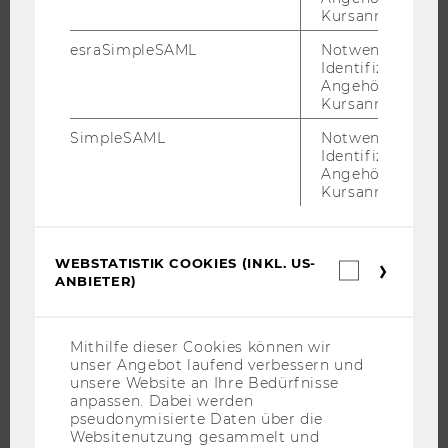
Kursanmeldung.
STUDIUM
esraSimpleSAML
Notwendig zur
Identifizierung 
WARUM WU?
Angehörige/r für
Kursanmeldung.
BACHELOR
MASTER
SimpleSAML
Notwendig zur
Identifizierung 
DOKTORAT / PHD
Angehörige/r für
Kursanmeldung.
EXECUTIVE EDUCATION
BEWERBUNG UND ZULASSUNG
INFORMATIONEN FÜR STUDIERENDE
WEBSTATISTIK COOKIES (INKL. US-
Webstatis
INTERNATIONALE UND INCOMING EXCHANGE STUDIERENDE
ANBIETER)
Cookies
(inkl.
ANGEBOTE FÜR SCHULEN UND STUDIENINTERESSIERTE
US-
STUDENT CLUBS
Anbieter)
Mithilfe dieser Cookies können wir
unser Angebot laufend verbessern und
unsere Website an Ihre Bedürfnisse
anpassen. Dabei werden
pseudonymisierte Daten über die
FORSCHUNG
Websitenutzung gesammelt und