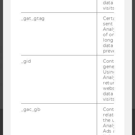
data from pre
visits.
STUDIERENDE
_gat_gtag
Certain data i
sent to Googl
ALUMNI
Analytics a 
of once per m
long as it is s
data transfers
PRESSE
prevented.
_gid
Contains a r
MITARBEITENDE
generated use
Using this ID
Analytics can
returning use
UNTERNEHMEN
website and 
data from pre
visits.
_gac_gb
Contains cam
related infor
the user. If G
Analytics and
Facebook
Instagram
Blog
Ads accounts 