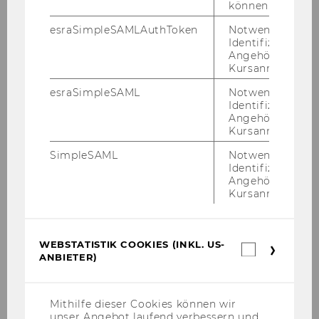
können.
esraSimpleSAMLAuthToken
Notwendig zur
Identifizierung 
Angehörige/r für
Kursanmeldung.
esraSimpleSAML
Notwendig zur
Identifizierung 
Angehörige/r für
Kursanmeldung.
Mein BR-App
SimpleSAML
Notwendig zur
Identifizierung 
Angehörige/r für
News
Kursanmeldung.
Team
WEBSTATISTIK COOKIES (INKL. US-
Webstatis
ANBIETER)
Cookies
Arbeitsbereiche
(inkl.
US-
Aufgaben des Betriebsrats
Anbieter)
Mithilfe dieser Cookies können wir
unser Angebot laufend verbessern und