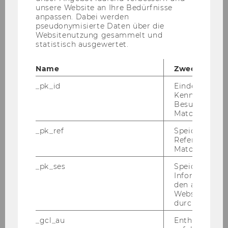
unsere Website an Ihre Bedürfnisse
Aktuelle Themen
anpassen. Dabei werden
pseudonymisierte Daten über die
Websitenutzung gesammelt und
Publikationen
statistisch ausgewertet.
Betriebsvereinbarungen
Name
Zweck
_pk_id
Eindeutige
Spare Geld - Services für Mitarbeiter/innen
Kennzeichnun
Besuchers du
Matomo.
Informationen von A-Z
_pk_ref
Speicherung 
Referrers dur
Fotogalerie
Matomo.
_pk_ses
Speicherung 
Interessensvertretungen
Informatione
den aktuellen
Gastronomie
Webseitenbe
durch Matom
_gcl_au
Enthält eine