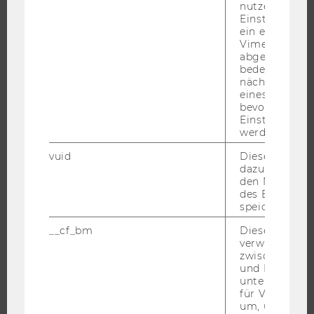
nutzerspezifi
UNIVERSITÄT
Einstellungen
ein eingebett
Vimeo-Video
ÜBER DIE WU
abgespielt wi
ORGANISATION
bedeutet, das
nächsten Ans
WIRTSCHAFT UND GESELLSCHAFT
eines Vimeo-V
bevorzugten
CAMPUS
Einstellungen
NEWS
werden.
EVENTS ARCHIV
vuid
Dieser Cookie
dazu eingeset
EVENTS
den Nutzungs
WU FOUNDATION
des Benutzers
speichern.
__cf_bm
Dieses Cookie
verwendet, u
JOBS
zwischen Men
und Bots zu
JOBS
unterscheiden.
für Vimeo no
JOBPORTAL
um, um gülti