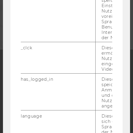
speichert get
Einstellungen
MITARBEITENDE
Nutzer*in, zB.
voreingestell
Sprache, Regi
UNTERNEHMEN
Benutzernam
Interaktionsd
der Nutzer*in
_clck
Dieses Cooki
ermöglicht di
Nutzung des
eingebettete
Video Players
Facebook
Instagram
Blog
has_logged_in
Dieses Cooki
speichert
Anmeldeinfo
YouTube
Newsletter
Bluesky
und ob sich de
Nutzer*in jem
angemeldet h
language
Dieses Cooki
sich die
Spracheinstel
IMPRESSUM
der Nutzer*in