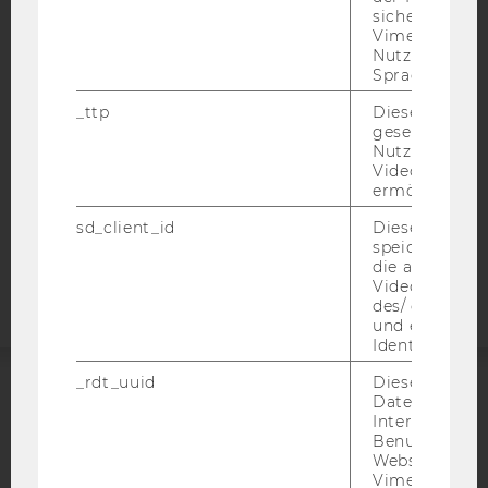
sichergestellt
BARRIEREFREIHEITSERKLÄRUNG WEBSEITE
Vimeo in der
Nutzer ausge
DATENSCHUTZERKLÄRUNG
Sprache ersch
DATENSCHUTZERKLÄRUNG SOCIAL MEDIA
_ttp
Dieser Cookie
DATENSCHUTZERKLÄRUNG
gesetzt, um d
STUDIENBEWERBER*INNEN UND STUDIERENDE
Nutzung des 
Videoplayers 
COOKIE EINSTELLUNGEN
ermöglichen
sd_client_id
Dieses Cooki
Barrierefreiheitserklärung
speichert Dat
Webseite
die aktuellen
Videoeinstell
des/ der Benu
und einen per
Identifikatio
_rdt_uuid
Dieses Cooki
Daten über di
ACCREDITED BY:
Interaktionen
Benutzer*inne
EQUIS
AACSB
Websites, auf
Vimeo-Video