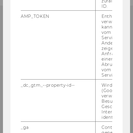
zufallsgenerie
ID.
AMP_TOKEN
Enthält ein To
verwendet we
kann, um eine
vom AMP-Clie
Betriebsrat für das
Service abzur
Allgemeine
Andere mögli
zeigen Opt-ou
Universitätspersonal an der
Anfrage im G
einen Fehler 
WU
Abrufen einer
vom AMP Clie
Gebäude AD
Service an.
Welthandelsplatz 1
_dc_gtm_--property-id--
Wird von Dou
1020 Wien
(Google Tag 
Österreich
verwendet, u
Besucher nach
Tel:
+43-1-31336-4845
Geschlecht o
Interessen zu
E-Mail:
betriebsrat@wu.ac.at
identifizieren.
Mit­tei­lung des Be­triebs­rats zur
_ga
Contains a r
Datenschutz-​Grundverordnung (DSGVO)
generated use