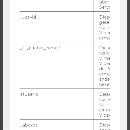
über die Nutz
RESEARCH CAREER
Service zu s
WELCOME SERVICES
_uetvid
Dieses Cookie
JOBS MIT WU-STUDIUM
gesetzt, um d
Nutzung des 
KARRIEREKONTAKTE AN DER WU
Videoplayers 
KARRIERENETZWERKE AN DER WU
ermöglichen
_tt_enable_cookie
Dieses Cookie
verwendet, u
Vimeo-
Videoeinbett
WU COMMUNITY
der WU-Websi
ermöglichen 
andere nicht 
STUDIERENDE
bezeichnete 
afUserId
Dieses Cooki
Daten von
ALUMNI
Nutzer*innen,
eingebettete
Videos intera
PRESSE
_abexps
Dieses Cooki