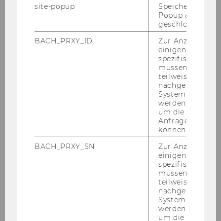
site-popup
Speichert ob ein
Popup ausgefüll
News
geschlossen wur
BACH_PRXY_ID
Zur Anzeige von
Team
einigen WU-
spezifischen Inh
müssen Informa
Arbeitsbereiche
teilweise von
nachgelagerten
Aufgaben des Betriebsrats
System abgefra
werden. Notwen
um die Antwort 
Aktuelle Themen
Anfrage zuordne
können.
Publikationen
BACH_PRXY_SN
Zur Anzeige von
einigen WU-
spezifischen Inh
Betriebsvereinbarungen
müssen Informa
teilweise von
nachgelagerten
Spare Geld - Services für Mitarbeiter/innen
System abgefra
werden. Notwen
um die Antwort 
Informationen von A-Z