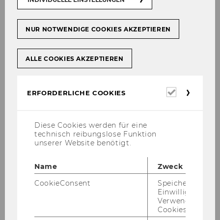
Home­page
NUR NOTWENDIGE COOKIES AKZEPTIEREN
Königreich der Eisenbahnen
Prater 119, Str. des Ersten Mai
ALLE COOKIES AKZEPTIEREN
1020
Wien
Erforderl
E-Mail:
info@koenigreich-der-eisenbahnen.at
ERFORDERLICHE COOKIES
Cookies
Diese Cookies werden für eine
technisch reibungslose Funktion
unserer Website benötigt.
Name
Zweck
CookieConsent
Speichert Ihre
Einwilligung zur
Verwendung vo
Cookies.
Mein BR-App