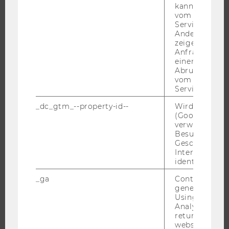
kann, um eine
EVENTS
vom AMP-Clie
WU FOUNDATION
Service abzur
Andere mögli
zeigen Opt-ou
Anfrage im G
einen Fehler 
JOBS
Abrufen einer
vom AMP Clie
JOBS
Service an.
JOBPORTAL
_dc_gtm_--property-id--
Wird von Dou
(Google Tag 
RESEARCH CAREER
verwendet, u
WELCOME SERVICES
Besucher nach
Geschlecht o
JOBS MIT WU-STUDIUM
Interessen zu
KARRIEREKONTAKTE AN DER WU
identifizieren.
KARRIERENETZWERKE AN DER WU
_ga
Contains a r
generated use
Using this ID
Analytics can
returning use
website and 
WU COMMUNITY