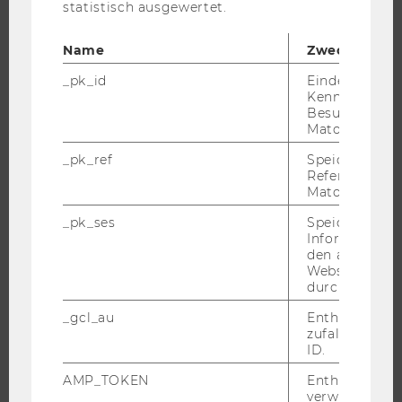
statistisch ausgewertet.
FORSCHUNGSPORTAL
Name
Zweck
FORSCHENDE
_pk_id
Eindeutige
IMPACT DER FORSCHUNG
Kennzeichnun
Besuchers du
ORGANISATION DER FORSCHUNG
Matomo.
FORSCHUNGSINFRASTRUKTUR
_pk_ref
Speicherung 
Referrers dur
Matomo.
UNIVERSITÄT
_pk_ses
Speicherung 
Informatione
den aktuellen
ÜBER DIE WU
Webseitenbe
ORGANISATION
durch Matom
WIRTSCHAFT UND GESELLSCHAFT
_gcl_au
Enthält eine
zufallsgenerie
CAMPUS
ID.
NEWS
AMP_TOKEN
Enthält ein To
EVENTS ARCHIV
verwendet we