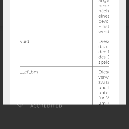
abgespielt wi
Webseite
bedeutet, das
nächsten Ans
eines Vimeo-V
bevorzugten
Einstellungen
werden.
vuid
Dieser Cookie
ACCREDITED BY:
dazu eingeset
den Nutzungs
EQUIS
AACSB
des Benutzers
speichern.
__cf_bm
Dieses Cookie
verwendet, u
zwischen Men
AMBA
und Bots zu
unterscheiden.
für Vimeo no
um, um gülti
über die Nutz
Service zu s
_uetvid
Dieses Cookie
gesetzt, um d