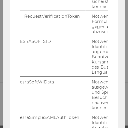
sicherstellen zu
Gebäude AD
können.
Welthandelsplatz 1
__RequestVerificationToken
Notwendig, um 
1020 Wien
Formulareingab
Österreich
gegenüber Angri
abzusichern.
Tel:
+43-1-31336-4845
ESRASOFTSID
Notwendig zur
E-Mail:
betriebsrat@wu.ac.at
Identifizierung 
angemeldeten
Mit­tei­lung des Be­triebs­rats zur
Benutzers im
Datenschutz-​Grundverordnung (DSGVO)
Kursanmeldung
des Business
Language Center
esraSoftWiData
Notwendig um
ausgewählte Sp
und Sprachkurse
Besuchers
So fin­den Sie uns
nachverfolgen z
können.
esraSimpleSAMLAuthToken
Notwendig zur
Identifizierung 
Angehörige/r für