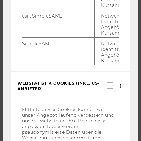
Kursanmeldung.
esraSimpleSAML
Notwendig zur
STUDIUM
Identifizierung 
Angehörige/r für
WARUM WU?
Kursanmeldung.
BACHELOR
SimpleSAML
Notwendig zur
Identifizierung 
MASTER
Angehörige/r für
DOKTORAT / PHD
Kursanmeldung.
EXECUTIVE EDUCATION
BEWERBUNG UND ZULASSUNG
WEBSTATISTIK COOKIES (INKL. US-
Webstatis
INFORMATIONEN FÜR STUDIERENDE
ANBIETER)
Cookies
INTERNATIONALE UND INCOMING EXCHANGE STUDIERENDE
(inkl.
US-
ANGEBOTE FÜR SCHULEN UND STUDIENINTERESSIERTE
Anbieter)
Mithilfe dieser Cookies können wir
STUDENT CLUBS
unser Angebot laufend verbessern und
unsere Website an Ihre Bedürfnisse
anpassen. Dabei werden
pseudonymisierte Daten über die
Websitenutzung gesammelt und
FORSCHUNG