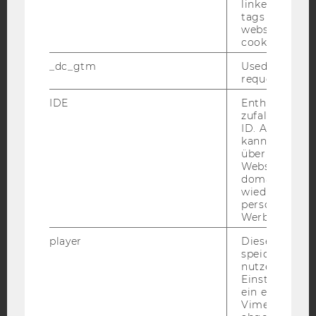
linked, the co
Facebook
Instagram
Blog
tags on the G
website read 
cookie.
YouTube
Newsletter
Bluesky
_dc_gtm
Used to throt
request rate.
IDE
Enthält eine
zufallsgenerie
ID. Anhand di
kann Google 
IMPRESSUM
über verschie
Websites
BARRIEREFREIHEITSERKLÄRUNG WEBSEITE
domainübergr
DATENSCHUTZERKLÄRUNG
wiedererkenn
personalisiert
DATENSCHUTZERKLÄRUNG SOCIAL MEDIA
Werbung auss
DATENSCHUTZERKLÄRUNG
player
Dieses Cooki
STUDIENBEWERBER*INNEN UND STUDIERENDE
speichert
nutzerspezifi
COOKIE EINSTELLUNGEN
Einstellungen
ein eingebett
Barrierefreiheitserklärung
Vimeo-Video