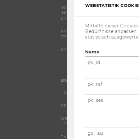
WEBSTATISTIK COOKIES
INTERNATIONALE UND
INCOMING EXCHANGE
STUDIERENDE
Mithilfe dieser Cookie
Bedürfnisse anpassen
ANGEBOTE FÜR SCHULEN UND
statistisch ausgewerte
STUDIENINTERESSIERTE
STUDENT CLUBS
Name
_pk_id
UNIVERSITÄT
_pk_ref
ÜBER DIE WU
_pk_ses
ORGANISATION
WIRTSCHAFT UND
GESELLSCHAFT
_gcl_au
CAMPUS