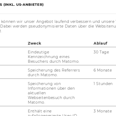
 (INKL. US-ANBIETER)
s können wir unser Angebot laufend verbessern und unsere 
. Dabei werden pseudonymisierte Daten über die Website
t.
Zweck
Ablauf
Eindeutige
30 Tage
Kennzeichnung eines
Besuchers durch Matomo.
JOBS
Speicherung des Referrers
6 Monate
durch Matomo.
JOBS
Speicherung von
1 Stunden
Informationen über den
JOBPORTAL
aktuellen
Webseitenbesuch durch
RESEARCH CAREER
Matomo.
WELCOME SERVICES
Enthält eine
3 Monate
zufallsgenerierte User-ID.