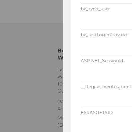
be_typo_user
be_lastLoginProvider
Betriebsrat für das Allg
WU
ASP.NET_SessionId
Gebäude AD
Welthandelsplatz 1
1020 Wien
__RequestVerification
Österreich
Tel:
+43-1-31336-4845
E-Mail:
betriebsrat@wu.ac.at
ESRASOFTSID
Mit­tei­lung des Be­triebs­ra
(DSGVO)