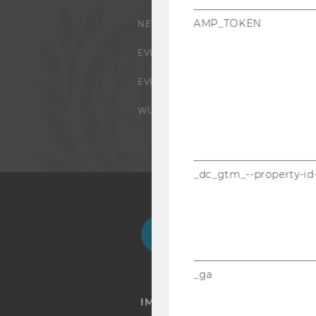
AMP_TOKEN
NEWS
EVENTS ARCHIV
EVENTS
WU FOUNDATION
_dc_gtm_--property-id
Facebook
Instagram
Blog
Yo
_ga
IMPRESSUM