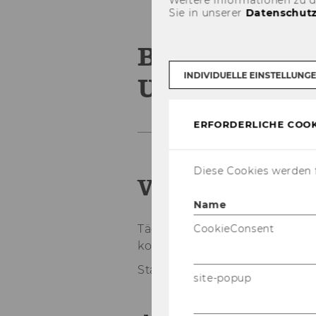
Sie in unserer
Datenschutz
Betriebsrat 
INDIVIDUELLE EINSTELLUNG
Universitäts
ERFORDERLICHE COOK
Diese Cookies werden f
Vienna Food
Name
CookieConsent
Täg­li­che Lie­fe­rung von Spei­
kos­ten.
Stand: 07.02.2018
site-popup