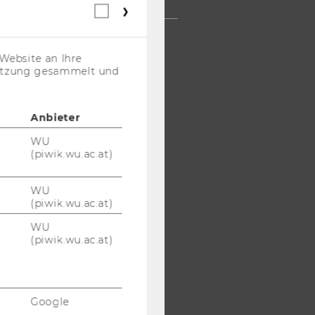
Webstatistik
Cookies
(inkl.
US-
Website an Ihre
Anbieter)
nutzung gesammelt und
Anbieter
WU
(piwik.wu.ac.at)
WU
(piwik.wu.ac.at)
WU
(piwik.wu.ac.at)
Google