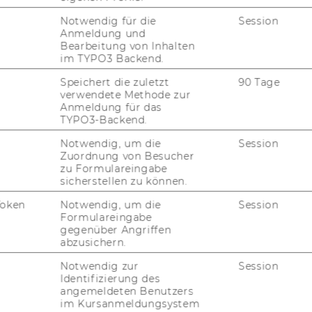
Notwendig für die
Session
Anmeldung und
Bearbeitung von Inhalten
im TYPO3 Backend.
Speichert die zuletzt
90 Tage
verwendete Methode zur
Anmeldung für das
emeine Universitätspersonal an der
TYPO3-Backend.
Notwendig, um die
Session
Zuordnung von Besucher
zu Formulareingabe
sicherstellen zu können.
Token
Notwendig, um die
Session
Formulareingabe
gegenüber Angriffen
abzusichern.
Notwendig zur
Session
ts zur Datenschutz-​Grundverordnung
Identifizierung des
angemeldeten Benutzers
im Kursanmeldungsystem