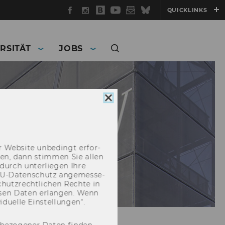
Facebook
Instagram
WU
YouTube
Newsletter
Bluesky
QUICKLINKS
Blog
RSITÄT
JOBS
Cookie
Consent
schließen
 Web­site un­be­dingt er­for­
­cken, dann stim­men Sie allen
durch un­ter­lie­gen Ihre
EU-​Datenschutz an­ge­mes­se­
hutz­recht­li­chen Rech­te in
­sen Daten er­lan­gen. Wenn
u­el­le Ein­stel­lun­gen“.
nbezogener Daten finden