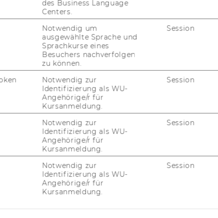
des Business Language
Centers.
Notwendig um
Session
ausgewählte Sprache und
Sprachkurse eines
Besuchers nachverfolgen
FORSCHUNG
zu können.
WU
oken
Notwendig zur
Session
FORSCHUNGSPORTAL
Identifizierung als WU-
Angehörige/r für
ST
FORSCHENDE
Kursanmeldung.
IMPACT DER FORSCHUNG
Notwendig zur
Session
AL
Identifizierung als WU-
Angehörige/r für
ORGANISATION DER
Kursanmeldung.
FORSCHUNG
PR
Notwendig zur
Session
FORSCHUNGSINFRASTRUKTUR
Identifizierung als WU-
Angehörige/r für
MI
Kursanmeldung.
UN