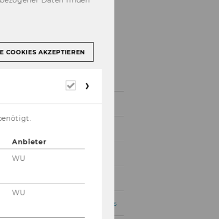
E COOKIES AKZEPTIEREN
Erforderliche
Cookies
Mein BR-App
benötigt.
News
Anbieter
Team
WU
Arbeitsbereiche
WU
Aufgaben des Betriebsrats