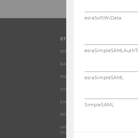
esraSoftWiData
STUDIUM
esraSimpleSAMLAuthT
WARUM WU?
BACHELOR
MASTER
esraSimpleSAML
DOKTORAT / PHD
EXECUTIVE EDUCATION
SimpleSAML
BEWERBUNG UND ZULASSUNG
INFORMATIONEN FÜR
STUDIERENDE