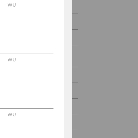
WU
Aktuelle Themen
Publikationen
Betriebsvereinbarungen
Spare Geld - Services für
Mitarbeiter/innen
WU
Informationen von A-Z
Fotogalerie
Interessensvertretungen
WU
Gastronomie