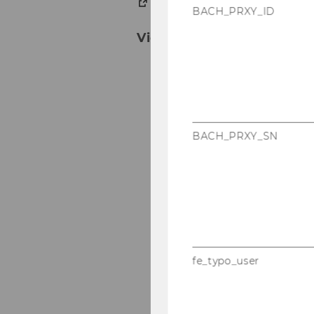
Home­page
BACH_PRXY_ID
Vienna Food
BACH_PRXY_SN
fe_typo_user