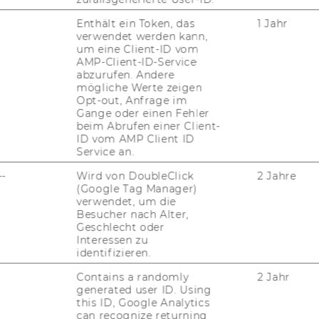
JOBS MIT WU-STUDIUM
Enthält ein Token, das
1 Jahr
verwendet werden kann,
KARRIEREKONTAKTE AN DER
um eine Client-ID vom
WU
AMP-Client-ID-Service
abzurufen. Andere
KARRIERENETZWERKE AN DER
mögliche Werte zeigen
WU
Opt-out, Anfrage im
Gange oder einen Fehler
beim Abrufen einer Client-
ID vom AMP Client ID
Service an.
--
Wird von DoubleClick
2 Jahre
(Google Tag Manager)
verwendet, um die
Besucher nach Alter,
uTube
Newsletter
Bluesky
Geschlecht oder
ACCREDITED B
Interessen zu
EQUIS
AAC
identifizieren.
Contains a randomly
2 Jahr
generated user ID. Using
this ID, Google Analytics
can recognize returning