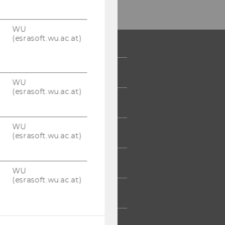
WU
(esrasoft.wu.ac.at)
 COMMUNITY
WU
(esrasoft.wu.ac.at)
UDIERENDE
WU
UMNI
(esrasoft.wu.ac.at)
ESSE
WU
(esrasoft.wu.ac.at)
TARBEITENDE
TERNEHMEN