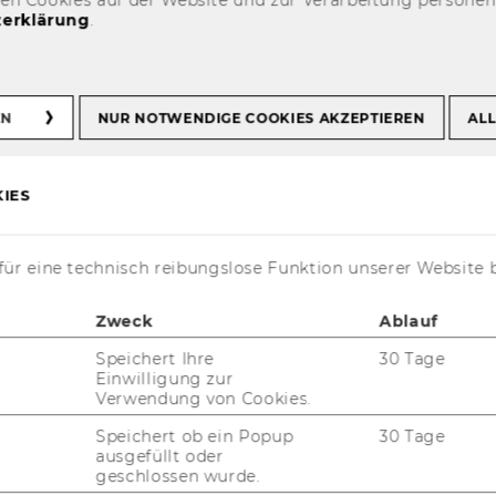
erklärung
.
für das Allgemeine
EN
NUR NOTWENDIGE COOKIES AKZEPTIEREN
ALL
personal
IES
ür eine technisch reibungslose Funktion unserer Website 
Zweck
Ablauf
Speichert Ihre
30 Tage
sen ohne Min­dest­be­stell­men­ge oder Lie­fer­
Einwilligung zur
Verwendung von Cookies.
Speichert ob ein Popup
30 Tage
ausgefüllt oder
geschlossen wurde.