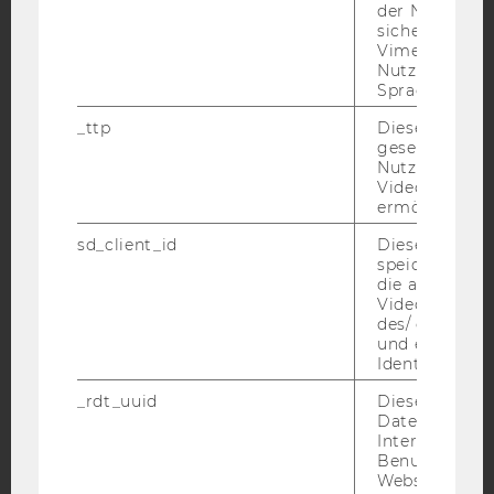
der Nutzer*in
sichergestellt
Vimeo in der
Facebook
Instagram
Blog
Nutzer ausge
Sprache ersch
_ttp
Dieser Cookie
gesetzt, um d
YouTube
Newsletter
Bluesky
Nutzung des 
Videoplayers 
ermöglichen
sd_client_id
Dieses Cooki
speichert Dat
die aktuellen
IMPRESSUM
Videoeinstell
BARRIEREFREIHEITSERKLÄRUNG WEBSEITE
des/ der Benu
und einen per
DATENSCHUTZERKLÄRUNG
Identifikatio
DATENSCHUTZERKLÄRUNG SOCIAL MEDIA
_rdt_uuid
Dieses Cooki
DATENSCHUTZERKLÄRUNG
Daten über di
Interaktionen
STUDIENBEWERBER*INNEN UND STUDIERENDE
Benutzer*inne
COOKIE EINSTELLUNGEN
Websites, auf