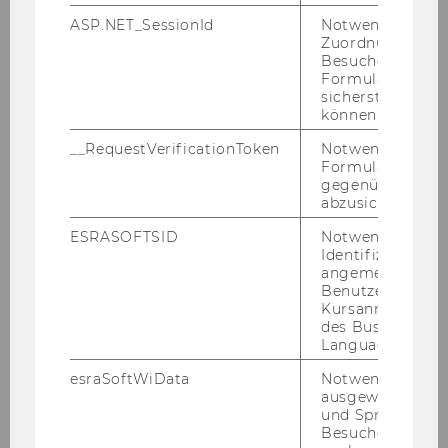
ASP.NET_SessionId
Notwendig, um 
Zuordnung von
Besucher zu
Formulareingab
sicherstellen zu
können.
__RequestVerificationToken
Notwendig, um 
Formulareingab
Mein BR-App
gegenüber Angri
abzusichern.
News
ESRASOFTSID
Notwendig zur
Identifizierung 
angemeldeten
Team
Benutzers im
Kursanmeldung
des Business
Arbeitsbereiche
Language Center
esraSoftWiData
Notwendig um
Aufgaben des Betriebsrats
ausgewählte Sp
und Sprachkurse
Besuchers
Aktuelle Themen