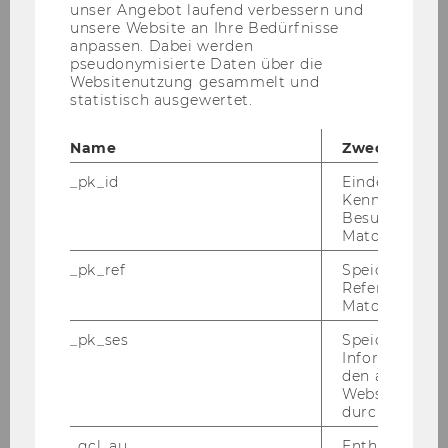
unser Angebot laufend verbessern und
unsere Website an Ihre Bedürfnisse
Faschingskrapfenverteilung 2026
anpassen. Dabei werden
pseudonymisierte Daten über die
3-Mann-Führung 2025
Websitenutzung gesammelt und
statistisch ausgewertet.
Firmenstaffellauf 2025
Name
Zweck
Pratermuseum 2025
_pk_id
Eindeutige
Kennzeichnun
Betriebsausflug 2025
Besuchers du
Matomo.
Haus der Geschichte 2025
_pk_ref
Speicherung 
Referrers dur
Führung "Die Leopoldstadt: Auf den
Matomo.
Spuren des jüdischen Wiens"
_pk_ses
Speicherung 
Informatione
Dialogführung "Stadt, Land Mensch ..." 2024
den aktuellen
Webseitenbe
Firmenstaffellauf 2024
durch Matom
_gcl_au
Enthält eine