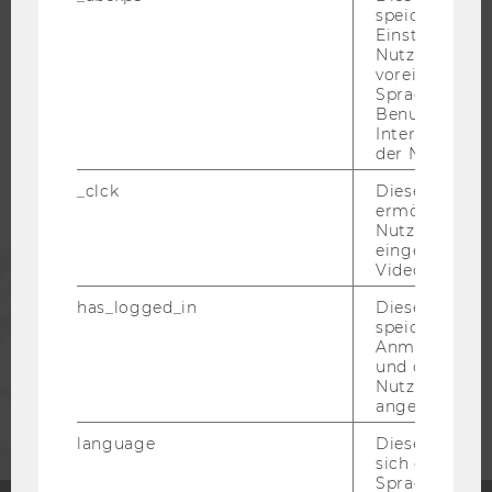
speichert get
Einstellungen
Nutzer*in, zB.
WU COMMUNITY
voreingestell
Sprache, Regi
Benutzernam
STUDIERENDE
Interaktionsd
der Nutzer*in
ALUMNI
_clck
Dieses Cooki
ermöglicht di
Nutzung des
eingebettete
PRESSE
Video Players
has_logged_in
Dieses Cooki
MITARBEITENDE
speichert
Anmeldeinfo
und ob sich de
UNTERNEHMEN
Nutzer*in jem
angemeldet h
language
Dieses Cooki
sich die
Spracheinstel