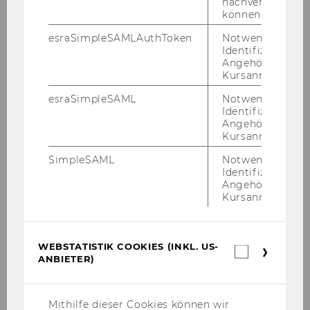
nachverfolgen z
können.
Publikationen
esraSimpleSAMLAuthToken
Notwendig zur
Identifizierung 
Angehörige/r für
Betriebsvereinbarungen
Kursanmeldung.
Spare Geld - Services für Mitarbeiter/innen
esraSimpleSAML
Notwendig zur
Identifizierung 
Angehörige/r für
Informationen von A-Z
Kursanmeldung.
SimpleSAML
Notwendig zur
Fotogalerie
Identifizierung 
Angehörige/r für
Kursanmeldung.
Führung Klimt Deckengemälde im
Burgtheater 2026
WEBSTATISTIK COOKIES (INKL. US-
Webstatis
Betriebsausflug 2026
ANBIETER)
Cookies
(inkl.
US-
Ausstellungsbesuch Käthe Leichter im
Anbieter)
Waschsalon 2026
Mithilfe dieser Cookies können wir