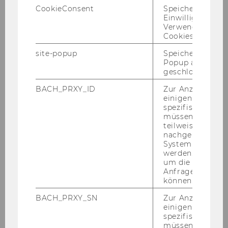
CookieConsent
Speichert Ihre
Einwilligung zur
Verwendung vo
Cookies.
site-popup
Speichert ob ein
Popup ausgefüll
geschlossen wur
BACH_PRXY_ID
Zur Anzeige von
einigen WU-
spezifischen Inh
müssen Informa
teilweise von
nachgelagerten
System abgefra
werden. Notwen
um die Antwort 
Anfrage zuordne
können.
BACH_PRXY_SN
Zur Anzeige von
einigen WU-
spezifischen Inh
müssen Informa