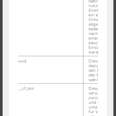
speichert
nutzerspezifi
Einstellungen
FORSCHUNG
ein eingebett
Vimeo-Video
FORSCHUNGSPORTAL
abgespielt wi
bedeutet, das
FORSCHENDE
nächsten Ans
eines Vimeo-V
IMPACT DER FORSCHUNG
bevorzugten
ORGANISATION DER FORSCHUNG
Einstellungen
werden.
FORSCHUNGSINFRASTRUKTUR
vuid
Dieser Cookie
dazu eingeset
den Nutzungs
des Benutzers
UNIVERSITÄT
speichern.
ÜBER DIE WU
__cf_bm
Dieses Cookie
verwendet, u
ORGANISATION
zwischen Men
WIRTSCHAFT UND GESELLSCHAFT
und Bots zu
unterscheiden.
CAMPUS
für Vimeo no