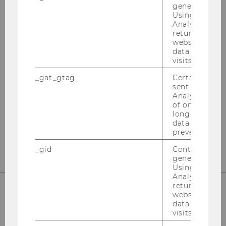
generated use
WU
Using this ID
Analytics can
returning use
Gebäude AD
website and 
Welthandelsplatz 1
data from pre
1020 Wien
visits.
Österreich
_gat_gtag
Certain data i
sent to Googl
Tel:
+43-1-31336-4845
Analytics a 
E-Mail:
betriebsrat@wu.ac.at
of once per m
long as it is s
Mit­tei­lung des Be­triebs­rats zur
data transfers
Datenschutz-​Grundverordnung (DSGVO)
prevented.
_gid
Contains a r
generated use
Using this ID
Analytics can
returning use
website and 
data from pre
So fin­den Sie uns
visits.