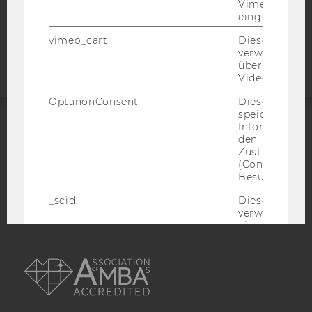
Vimeo-Video
eingebettet is
Barrierefreiheitserklärung
Webseite
vimeo_cart
Dieses Cookie
verwendet, u
überprüfen, wi
Video abgespi
OptanonConsent
Dieses Cooki
speichert
Informatione
ACCREDITED BY:
den
Zustimmungs
(Consent) ein
EQUIS
AACSB
Besuchers.
_scid
Dieses Cookie
verwendet, u
einem/einer
Benutzer*in e
AMBA
eindeutige ID
zuzuweisen
hjSessionBenutzer_
Wird gesetzt,
Benutzer zum
Mal eine Seite