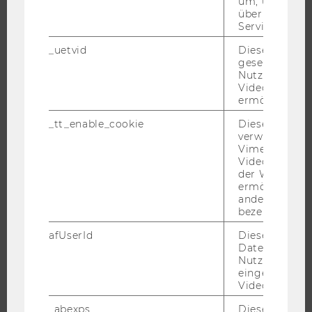
um, um gülti
NEWS
über die Nutz
EVENTS ARCHIV
Service zu s
EVENTS
_uetvid
Dieses Cookie
gesetzt, um d
WU FOUNDATION
Nutzung des 
Videoplayers 
ermöglichen
_tt_enable_cookie
Dieses Cookie
JOBS
verwendet, u
Vimeo-
JOBS
Videoeinbett
JOBPORTAL
der WU-Websi
ermöglichen 
RESEARCH CAREER
andere nicht 
bezeichnete 
WELCOME SERVICES
JOBS MIT WU-STUDIUM
afUserId
Dieses Cooki
Daten von
KARRIEREKONTAKTE AN DER WU
Nutzer*innen,
eingebettete
KARRIERENETZWERKE AN DER WU
Videos intera
_abexps
Dieses Cooki