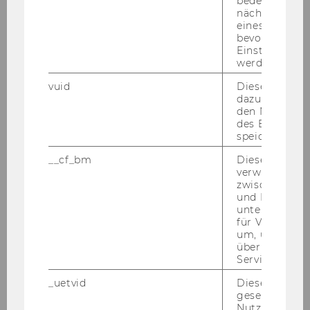
bedeutet, das
nächsten Ans
eines Vimeo-V
David Wim­mer, Uni­ver­si­ty of St. Gal­len
bevorzugten
in der Schweiz (WS 2018/19)
Einstellungen
werden.
vuid
Dieser Cookie
dazu eingeset
den Nutzungs
des Benutzers
speichern.
__cf_bm
Dieses Cookie
verwendet, u
zwischen Men
und Bots zu
unterscheiden.
für Vimeo no
um, um gülti
über die Nutz
Service zu s
_uetvid
Dieses Cookie
gesetzt, um d
Salut! I had such a great time in Lau­
Nutzung des 