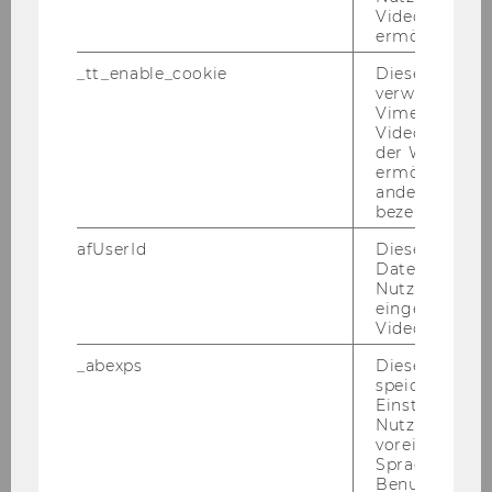
Videoplayers 
sanne, the French part of Switz­er­land. I
ermöglichen
have cho­sen it be­cau­se I wan­ted to im­
pro­ve my French lan­guage skills. So, Lau­
_tt_enable_cookie
Dieses Cookie
verwendet, u
sanne is a stu­dent city, stu­dent fee­ling
Vimeo-
ever­y­whe­re, it is an in­credi­ble vil­la­ge, it
Videoeinbett
has ever­ything, and it is a very good place
der WU-Websi
ermöglichen 
to tra­vel to other EU coun­tries, for
andere nicht 
examp­le Fran­ce. Fun­ni­ly, I had the fee­
bezeichnete 
ling that I am stay­ing in three dif­fe­rent
afUserId
Dieses Cooki
coun­tries (Fran­ce, Italy, Ger­ma­ny) when
Daten von
tra­vel­ling th­rough other swiss ci­ties. The
Nutzer*innen,
eingebettete
at­mo­s­phe­re of the lake Lac Léman which
Videos intera
is next to the cam­pus area is so in­credi­
ble, es­pe­cial­ly the sun­set. Ever­y­whe­re
_abexps
Dieses Cooki
speichert get
you look, you see spor­ti­ve stu­dents, the
Einstellungen
range of sports ac­ti­vi­ties (most of them
Nutzer*in, zB.
for free) are mas­si­ve, so just give it a go!
voreingestell
Sprache, Regi
In­te­res­tin­g­ly, it is also the city of the
Benutzernam