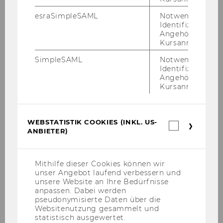
esraSimpleSAML
Notwendig zur
Identifizierung 
WEI­TER­LE­SEN
Angehörige/r für
Kursanmeldung.
SimpleSAML
Notwendig zur
Identifizierung 
Angehörige/r für
Kursanmeldung.
WEBSTATISTIK COOKIES (INKL. US-
Webstatis
ANBIETER)
Cookies
(inkl.
US-
Anbieter)
Mithilfe dieser Cookies können wir
unser Angebot laufend verbessern und
unsere Website an Ihre Bedürfnisse
anpassen. Dabei werden
pseudonymisierte Daten über die
Websitenutzung gesammelt und
statistisch ausgewertet.
Wenn man New Or­leans noch nicht