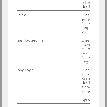
Olym­pi­que Com­mittée. I also met so
Interaktionsd
many stu­dents from all over the world
der Nutzer*in
and make long-​life-friendships. Of cour­
_clck
Dieses Cooki
se, the HEC Lau­sanne has a very good re­
ermöglicht di
pu­ta­ti­on, thus, cour­ses are a bit tough,
Nutzung des
eingebettete
but ever­ything well or­ga­ni­zed and a
Video Players
more per­so­nal at­mo­s­phe­re to the pro­fes­
has_logged_in
Dieses Cooki
sors. Ad­di­tio­nal­ly, you can im­pro­ve your
speichert
French skills by par­ti­ci­pa­ting at free lan­
Anmeldeinfo
guage cour­ses. The ESN of­fers a mas­si­ve
und ob sich de
Nutzer*in jem
pro­gram of dif­fe­rent ac­ti­vi­ties or trips
angemeldet h
every sin­gle week. One high­light was for
sure the weekend trip to Zer­matt (just
language
Dieses Cooki
sich die
think of the logo of To­ble­ro­ne (the Mat­
Spracheinstel
ter­horn). So, I spent an ama­zing time
der Nutzer*in
there, I would de­fi­ni­te­ly like to go back to
sichergestellt
Vimeo in der
Lau­sanne and also Switz­er­land. To be ho­
Nutzer ausge
nest, ever­ything from the start of the wel­
Sprache ersch
co­me week made this awe­so­me exchan­