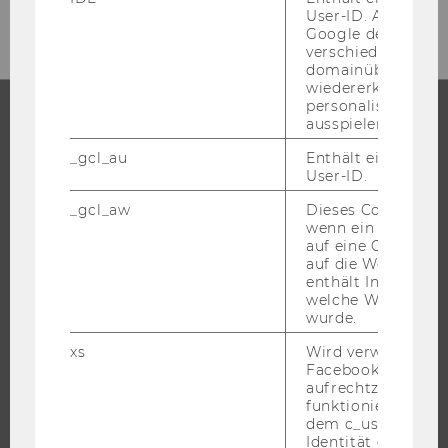
User-ID. Anhand d
Google den User ü
verschiedene Webs
domainübergreife
wiedererkennen u
personalisierte W
ausspielen.
STUDIUM
_gcl_au
Enthält eine zufal
User-ID.
WARUM WU?
_gcl_aw
Dieses Cookie wird
BACHELOR
wenn ein User über
auf eine Google W
MASTER
auf die Website ge
DOKTORAT / PHD
enthält Informatio
welche Werbeanzei
EXECUTIVE EDUCATION
wurde.
BEWERBUNG UND ZULASSUNG
xs
Wird verwendet, u
INFORMATIONEN FÜR STUDIERENDE
Facebook-Sitzung
aufrechtzuerhalten
INTERNATIONALE UND INCOMING EXCHANGE STUDIERENDE
funktioniert in Ve
ANGEBOTE FÜR SCHULEN UND STUDIENINTERESSIERTE
dem c_user-Cookie
Identität des Users