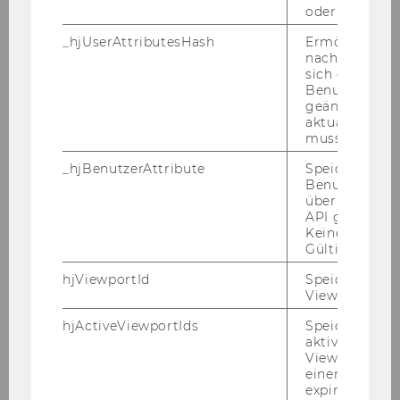
oder nicht.
_hjUserAttributesHash
Ermöglicht e
nachzuvollzie
sich ein
Benutzerattri
geändert hat
aktualisiert 
muss.
_hjBenutzerAttribute
Speichert
Benutzerattri
über die Hotja
API gesendet
Keine explizit
Gültigkeitsda
hjViewportId
Speichert Ben
Viewport-Deta
Schon bei mei­ner Be­wer­bung um einen
hjActiveViewportIds
Speichert die
Stu­di­en­platz im ExInt Mas­ter­pro­gram,
aktiven Benut
Viewports. Sp
war mir klar, dass ich ein Aus­tausch­se­
einen
mes­ter ab­sol­vie­ren würde. Die nun ge­
expirationTi