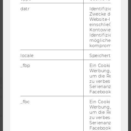
datr
Identifiziert den 
Zwecke der Sicher
Website-Integrität
einschließlich der
WU COMMUNITY
Kontowiederherst
Identifizierung vo
möglicherweise
STUDIERENDE
kompromittierten
locale
Speichert Sprache
ALUMNI
_fbp
Ein Cookie für Fa
Werbung, das verw
um die Relevanz z
PRESSE
zu verbessern sow
Serienanzeigenpro
Facebook bereitzus
MITARBEITENDE
_fbc
Ein Cookie für Fa
Werbung, das verw
um die Relevanz z
UNTERNEHMEN
zu verbessern sow
Serienanzeigenpro
Facebook bereitzus