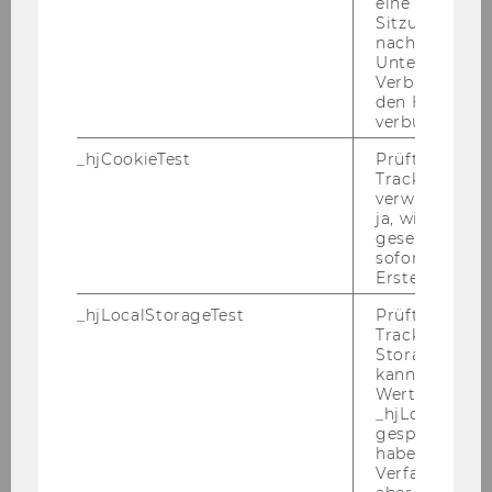
eine
Blick­win­kel, Her­an­ge­hens­wei­sen und
Sitzung/Aufz
auch Ge­schäfts­prak­ti­ken fas­zi­niert. Diese
nach einer
Unterbrechun
ken­nen­zu­ler­nen kann ich nur jedem wei­
Verbindung w
ter­emp­feh­len, der einen in­ter­na­tio­na­len
den Hotjar-Se
Stu­di­en­gang ab­sol­viert.
verbunden wir
_hjCookieTest
Prüft, ob der 
Lars Li­pecz, Na­go­ya Uni­ver­si­ty of Com­
Tracking Cod
mer­ce and Busi­ness in Japan (WS
verwenden ka
ja, wird ein W
2017/18)
gesetzt. Wird 
sofort nach s
Erstellung ge
_hjLocalStorageTest
Prüft, ob der 
Tracking Code
Storage verw
kann. Wenn ja
Wert 1 gesetzt
Master
_hjLocalStora
gespeicherte
haben keine
Verfallszeit, 
Export- und