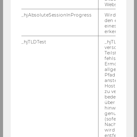
Sozioökonomie
Website defini
_hjAbsoluteSessionInProgress
Wird verwend
Steuern und Rechnungslegung
den ersten Se
eines Benutze
erkennen.
Wirtschaftsrecht
_hjTLDTest
_hjTLDTest-Co
verschiedene
Wirtschaftspädagogik
Teilstrings, bi
fehlschlägt.
Ermöglicht, 
International Management / CEMS
allgemeinsten
Pfad zu ermitt
anstelle des
Marketing
Hostnamens d
zu verwenden 
bedeutet, das
Quantitative Finance
über Subdom
hinweg geme
Socio-Ecological Economics and Policy
genutzt werd
(sofern zutref
Nach dieser 
Strategy, Innovation and Management Control
wird das Cook
entfernt.