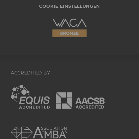
Conversion-Tracki
COOKIE EINSTELLUNGEN
Retargeting und A
verwendet wird.
Barrierefreiheitserklärung
li_sugr
Mit diesem Cooki
Webseite
wahrscheinlichkei
Übereinstimmung
Identität eines Nu
festgestellt.
U
Bei diesem Cookie
sich um eine Bro
für Nutzer.
ACCREDITED BY:
_guid
Mit diesem Cookie
EQUIS
AACSB
LinkedIn Mitglied
über Google Ads id
BizographicsOptOut
Mit diesem Cookie
Ablehnungsstatus 
Tracking durch Dri
ermittelt.
AMBA
lidc
Dieses Cookie erle
Auswahl des Date