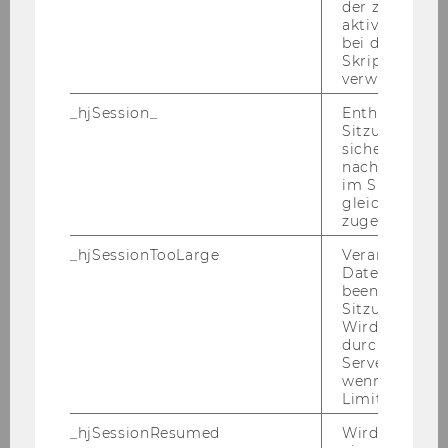
mach­ten Er­fah­run­gen las­sen mich diese
der zur Valid
aktiver Ansic
Ent­schei­dung kei­nes­falls be­reu­en. So­
bei der
wohl fach­lich, wie auch per­sön­lich habe
Skriptinitiali
ich von die­sem Schritt sehr pro­fi­tiert. Für
verwendet wir
die ‚NUCB‘ in Na­go­ya, Japan, habe ich
_hjSession_
Enthält die ak
mich auf Grund der aus­ge­präg­ten in­ter­
Sitzungsdaten.
na­tio­na­len Aus­rich­tung des ‚Glo­bal Lea­
sicher, dass
nachfolgende
der Pro­gram's‘, sowie der zen­tra­len Lage
im Sitzungsfe
im Land ent­schie­den. Mit dem Hoch­ge­
gleichen Sitz
schwin­dig­keits­zug ‚Shink­an­sen‘ er­reicht
zugeordnet w
man von dort aus so­wohl Tokio als auch
_hjSessionTooLarge
Veranlasst Hot
Osaka in 50-​100min. Na­go­ya ist somit der
Datenerfassu
idea­le Start­punkt, um ganz Japan zu er­
beenden, wen
Sitzung zu vie
kun­den. Dank der Kon­tak­te zu lo­ka­len
Wird automat
Stu­den­ten konn­te ich ei­ni­ge span­nen­de
durch ein Sig
Ein­bli­cke in das Leben, der sonst ge­gen­
Servers best
wenn die Sitz
über Aus­län­dern so ver­schlos­se­nen, Ja­
Limit überschr
pa­nern er­hal­ten. An die­ser Uni haben
_hjSessionResumed
Wird gesetzt,
mich die doch so un­ter­schied­li­chen