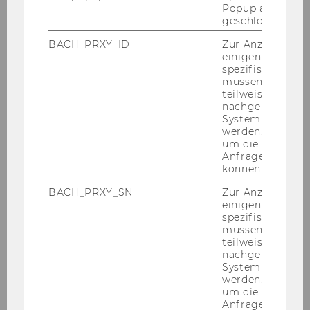
An­lauf­stel­le dient dazu die
Online-​
Popup ausgefüll
Anerkennungsdatenbank
. Alle dort ge­nann­ten
geschlossen wur
Kurse wur­den be­reits in der Ver­gan­gen­heit an­
BACH_PRXY_ID
Zur Anzeige von
er­kannt und sol­len eine erste Ori­en­tie­rung
einigen WU-
spezifischen Inh
geben und bei der Pla­nung des Stu­di­ums hel­
müssen Informa
fen.
teilweise von
nachgelagerten
Wir emp­feh­len Ihnen je­doch, vor der Be­wer­
System abgefra
bung das Kurs­an­ge­bot Ihrer be­vor­zug­ten Part­
werden. Notwen
ner­uni­ver­si­tät trotz vor­han­de­ner An­er­ken­
um die Antwort 
Anfrage zuordne
nungs­lis­ten genau zu prü­fen, weil das Kurs­an­
können.
ge­bot von Se­mes­ter zu Se­mes­ter va­ri­ie­ren
BACH_PRXY_SN
Zur Anzeige von
kann. Bitte be­ach­ten Sie, dass nur Kurse auf
einigen WU-
Mas­ter­ni­veau in Frage kom­men.
spezifischen Inh
müssen Informa
So­bald eine No­mi­nie­rung für eine be­stimm­te
teilweise von
Part­ner­uni­ver­si­tät vor­liegt, kön­nen Sie in der
nachgelagerten
Ab­tei­lung für Stu­di­en­recht & An­er­ken­nung
System abgefra
werden. Notwen
einen Fest­stel­lungs­be­scheid be­an­tra­gen.
um die Antwort 
Dabei han­delt es sich um die Fest­stel­lung der
Anfrage zuordne