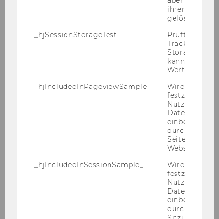
aber fast sofo
Internationalisierungsmanagement
ihrer Erstellu
gelöscht.
_hjSessionStorageTest
Prüft, ob der 
Aktuelles
Tracking Cod
Storage verw
Studienaufbau & -inhalte
kann. Wenn ja
Wert von 1 ges
Assessmentphase
_hjIncludedInPageviewSample
Wird gesetzt
festzustellen,
Auslandssemester
Nutzer in die
Datenstichpr
einbezogen wi
Masterarbeit
durch das
Seitenaufrufli
Jobangebote
Website defini
_hjIncludedInSessionSample_
Wird gesetzt
festzustellen,
Finanzwirtschaft und Rechnungswesen
Nutzer in die
Datenstichpr
einbezogen wi
Management
durch das täg
Sitzungslimit 