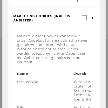
Supply Chain Management
MARKETING COOKIES (INKL. US-
Marketin
Master's Program Economics Students
ANBIETER)
Cookies
(inkl.
US-
Anbieter)
Mithilfe dieser Cookies können wir
unser Angebot für Sie noch attraktiver
gestalten und unsere Werbe- und
Websiteinhalte optimieren. Dabei
werden pseudonymisierte Daten über
ORGANISATORISCHES ZUM
die Websitenutzung analysiert und
MASTERSTUDIUM?
beurteilt.
Name
Zweck
test_cookie
Wird testweise ge
Alle or­ga­ni­sa­to­ri­schen Infos rund um Ihr
prüfen, ob der Br
Mas­ter­stu­di­um fin­den Sie im Mas­ter­gui­de!
Setzen von Cookies
Enthält keine
Identifikationsme
ZUM MAS­TER­GUI­DE
IDE
Enthält eine zufal