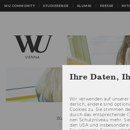
WU COMMUNITY
STUDIERENDE
ALUMNI
PRESSE
MIT
Ihre Daten, I
Wir ver­wen­den auf un­se­rer 
der­lich, an­de­re sind op­tio
Coo­kies zu. Sie stim­men 
durch das ent­spre­chen­de C
WU (Wirtschaftsuniversität Wien)
nen Schutz­ni­veau mehr. Sie 
Quantitative Finance
den USA und ins­be­son­de­r
Overview