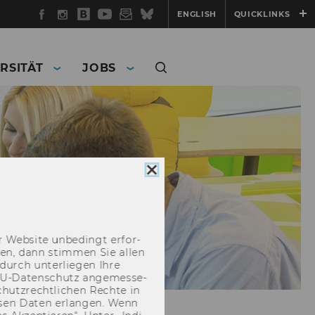
Facebook
Instagram
WU
YouTube
Newsletter
Bluesky
ENGLISH
QUICKLINKS
Blog
RSITÄT
JOBS
Cookie
Consent
schließen
 Web­site un­be­dingt er­for­
­cken, dann stim­men Sie allen
durch un­ter­lie­gen Ihre
EU-​Datenschutz an­ge­mes­se­
hutz­recht­li­chen Rech­te in
­sen Daten er­lan­gen. Wenn