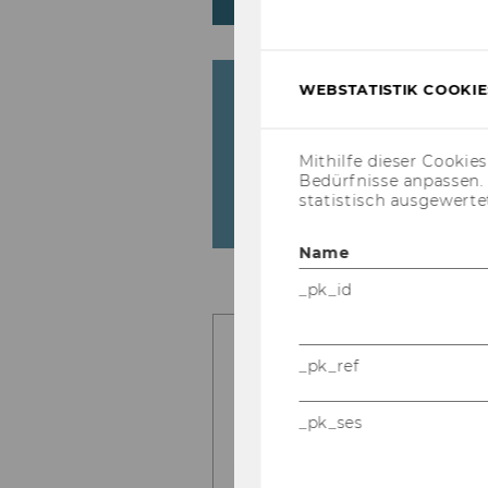
An 
edu
WEBSTATISTIK COOKIES
100%
100%
6 m
Mithilfe dieser Cookie
HIRING RATE
Bedürfnisse anpassen
statistisch ausgewerte
Name
_pk_id
_pk_ref
_pk_ses