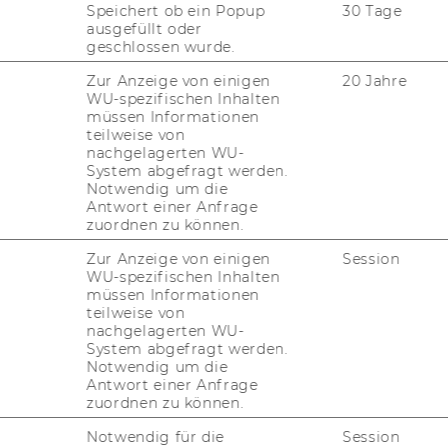
Speichert ob ein Popup
30 Tage
ausgefüllt oder
geschlossen wurde.
Zur Anzeige von einigen
20 Jahre
 builds strong quantitative skills combined
WU-spezifischen Inhalten
müssen Informationen
f the underlying theory of finance.
teilweise von
ry knowledge and skills to use
nachgelagerten WU-
rstand complex financial problems.
System abgefragt werden.
Notwendig um die
the software 'R', an open source
Antwort einer Anfrage
e S for data analysis and visualisation.
zuordnen zu können.
ertise of the programs' faculty, which is
Zur Anzeige von einigen
Session
ernational development community of R.
WU-spezifischen Inhalten
müssen Informationen
teilweise von
nachgelagerten WU-
System abgefragt werden.
cialize in Science or Industry
Notwendig um die
Antwort einer Anfrage
 Science Track prepares students for an
zuordnen zu können.
emic career in the field of finance, while
Notwendig für die
Session
Industry Track focuses on a career as