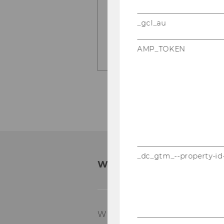
_gcl_au
AMP_TOKEN
_dc_gtm_--property-id
WHY WU?
WU is one of the lar­gest and