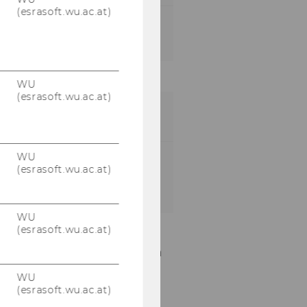
(esrasoft.wu.ac.at)
Program duration:
4 semesters
WU
(esrasoft.wu.ac.at)
CONTACT US
WU
Office hours:
by
(esrasoft.wu.ac.at)
appointment
(qfin@wu.ac.at)
WU
(esrasoft.wu.ac.at)
Unsere Social Media
Kanäle
WU
(esrasoft.wu.ac.at)
Facebook