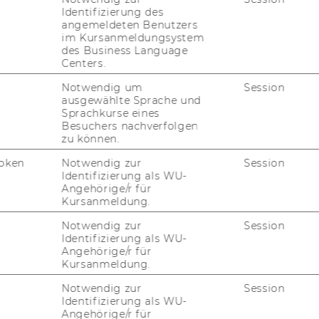
Identifizierung des
angemeldeten Benutzers
ruly international program
im Kursanmeldungsystem
des Business Language
 Master Quantitative Finance attracts
Centers.
dents from over 34 countries around the
ld which gives you the chance to
Notwendig um
Session
ausgewählte Sprache und
erience a unique educational culture. The
Sprachkurse eines
rses of the program have an international
Besuchers nachverfolgen
ntation and provide all the necessary
zu können.
ledge and skills to start an international
oken
Notwendig zur
Session
er.
Identifizierung als WU-
Angehörige/r für
Kursanmeldung.
h percentage of women
Notwendig zur
Session
Identifizierung als WU-
average, the percentage of women in the
Angehörige/r für
gram is 45.
Kursanmeldung.
Notwendig zur
Session
Identifizierung als WU-
Angehörige/r für