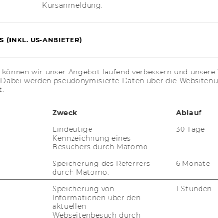
Kursanmeldung.
exclusive, high-quality post-graduate
cation
 (INKL. US-ANBIETER)
 of our graduates are hired within the first
onths.
s können wir unser Angebot laufend verbessern und unsere 
. Dabei werden pseudonymisierte Daten über die Website
t.
Zweck
Ablauf
Eindeutige
30 Tage
Kennzeichnung eines
Besuchers durch Matomo.
Speicherung des Referrers
6 Monate
“Throughout the program, a well-
durch Matomo.
balanced curriculum builds strong
Speicherung von
1 Stunden
quantitative skills coupled with a
Informationen über den
solid knowledge base of the
aktuellen
Webseitenbesuch durch
underlying theory in finance.”