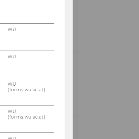
ECTS:
120
WU
Program start:
Every winter semester
WU
Language of
instruction:
English
WU
(forms.wu.ac.at)
Places per academic
year:
60
WU
(forms.wu.ac.at)
Mode of study:
full-time
WU