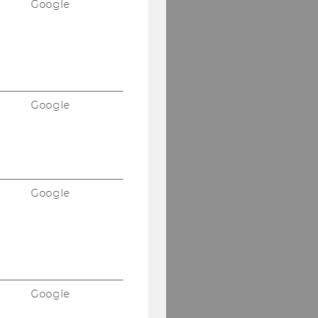
Google
All the info you need to
apply!
Google
MORE INFO
Google
Google