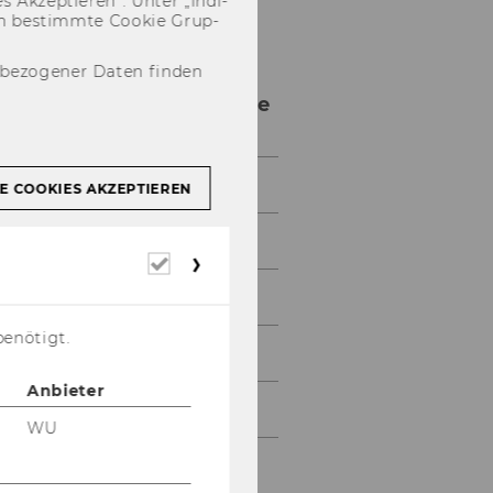
 Ak­zep­tie­ren“. Unter „In­di­
­nen be­stimm­te Coo­kie Grup­
nbezogener Daten finden
Quantitative Finance
Overview
E COOKIES AKZEPTIEREN
News & Information
Erforderliche
Cookies
Application & Admission
benötigt.
Structure & Content
Anbieter
Specializations
WU
Faculty