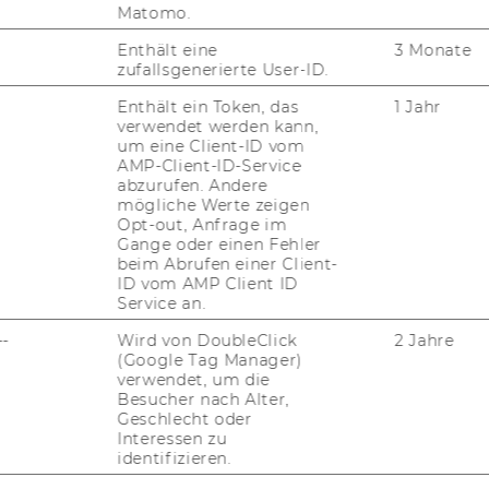
Matomo.
Univ.Prof. Dipl.-Ing. Dr. Kurt
Enthält eine
3 Monate
zufallsgenerierte User-ID.
Hornik, Program Director
Enthält ein Token, das
1 Jahr
verwendet werden kann,
um eine Client-ID vom
AMP-Client-ID-Service
abzurufen. Andere
mögliche Werte zeigen
Opt-out, Anfrage im
Gange oder einen Fehler
beim Abrufen einer Client-
ID vom AMP Client ID
Service an.
--
Wird von DoubleClick
2 Jahre
H
FACTS & FI­GU­RES ABOUT
(Google Tag Manager)
verwendet, um die
THE PRO­GRAM
Besucher nach Alter,
Geschlecht oder
How fast is the stu­dents’
Interessen zu
aca­de­mic pro­gress? How in­
identifizieren.
ter­na­tio­nal is the stu­dent