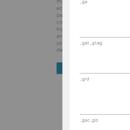
most mo­dern busi­ness and
_ga
eco­no­mics uni­ver­si­ties in Eu­
pe. Va­rious in­ter­na­tio­nal ac­
credi­ta­ti­ons testi­fy to WU’s
high qua­li­ty stan­dards in re­se
arch and tea­ching. What are
your ad­van­ta­ges as a WU stu­
_gat_gtag
dent?
LEARN MORE
_gid
_gac_gb