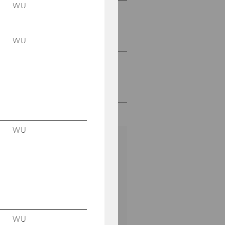
WU
Company Talks
Career Prospects
WU
QFin Club
FAQ
WU
APPLY NOW
Degree awarded:
Master of Science
(WU), abbreviated as
MSc (WU)
WU