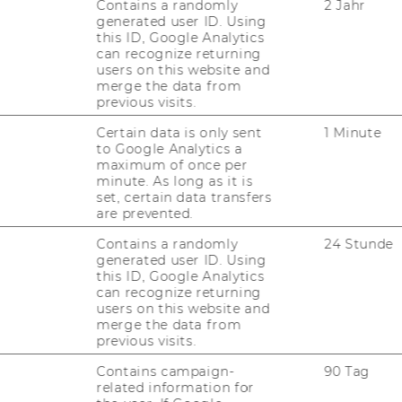
Contains a randomly
2 Jahr
body? Etc.
generated user ID. Using
ro­
this ID, Google Analytics
can recognize returning
users on this website and
FIND OUT MORE
merge the data from
­
previous visits.
Certain data is only sent
1 Minute
to Google Analytics a
maximum of once per
ANY QUESTIONS?
minute. As long as it is
set, certain data transfers
are prevented.
Contains a randomly
24 Stunde
generated user ID. Using
PROGRAM MANAGER
this ID, Google Analytics
DRAGANA PAJIC
can recognize returning
users on this website and
merge the data from
previous visits.
D4 building, Department of
Contains campaign-
90 Tag
Finance, Accounting and Statistic
related information for