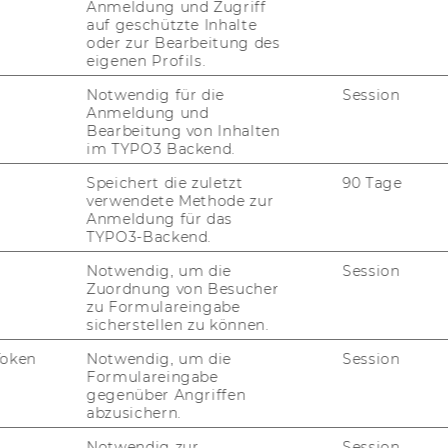
Anmeldung und Zugriff
ts (analysts) in the finance industry,
auf geschützte Inhalte
bining financial models with
oder zur Bearbeitung des
eigenen Profils.
utational skills. You can specialize in the
ond year of your studies and build up a
Notwendig für die
Session
ong academic networks and links to the
Anmeldung und
Bearbeitung von Inhalten
nce industry.
im TYPO3 Backend.
Speichert die zuletzt
90 Tage
N a top ranked Master Program
verwendete Methode zur
Anmeldung für das
024, our Master’s Program in Quantitative
TYPO3-Backend.
th
ance was ranked 16
out of 206 programs
Notwendig, um die
Session
m 39 different countries. We managed to be
Zuordnung von Besucher
ad of many prestigious competitors, such
zu Formulareingabe
EMLyon Business School, Esade Business
sicherstellen zu können.
ol, University of St. Gallen and McGill
Token
Notwendig, um die
Session
ersity.
Formulareingabe
gegenüber Angriffen
performed amongst the top 7.8%
abzusichern.
ally (score 84 of 100).
Notwendig zur
Session