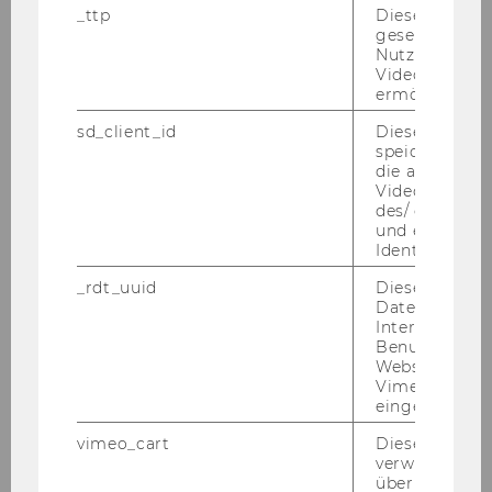
_ttp
Dieser Cookie
gesetzt, um d
Plea­se note that for this po­si­ti­on, a de­ve­lo­p­
Nutzung des 
Videoplayers 
ment agree­ment can be con­side­red after a pe­
ermöglichen
ri­od of two years. Under the terms of the WU
per­son­nel de­ve­lo­p­ment plan, the po­si­ti­on of
sd_client_id
Dieses Cooki
speichert Dat
As­si­stant Pro­fes­sor, ten­ure track, is li­mi­ted to
die aktuellen
an em­ploy­ment pe­ri­od of not more than six
Videoeinstell
years. After suc­cess­ful ful­fill­ment of any de­ve­lo­
des/ der Benu
und einen per
p­ment agree­ment made, em­ploy­ment can be
Identifikatio
made per­ma­nent.
_rdt_uuid
Dieses Cooki
Daten über di
Your re­spon­si­bi­li­ties
Interaktionen
The De­part­ment of In­for­ma­ti­on Sys­tems and
Benutzer*inne
Ope­ra­ti­ons puts a strong ef­fort on the tech­ni­cal
Websites, auf
Vimeo-Video
and eco­no­mic and human cen­te­red founda­ti­
eingebettet is
ons of the di­gi­tal eco­no­my. This re­se­arch agen­
vimeo_cart
Dieses Cookie
da has re­cent­ly been streng­t­he­ned e.g. by the
verwendet, u
foun­ding of the WU Re­se­arch In­sti­tu­te for
überprüfen, wi