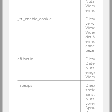
Nutzung des 
Videoplayers 
We are loo­king for­ward to hea­ring from you!
ermöglichen
_tt_enable_cookie
Dieses Cookie
2) Would you like to make a major step for­ward
verwendet, u
in your aca­de­mic ca­re­er? WU of­fers ideal con­
Vimeo-
di­ti­ons to help you achie­ve that goal.
Videoeinbett
der WU-Websi
ermöglichen 
WU (Vi­en­na Uni­ver­si­ty of Eco­no­mics and
andere nicht 
Busi­ness)
is the lar­gest busi­ness uni­ver­si­ty in
bezeichnete 
the Eu­ropean Union and is cen­tral­ly lo­ca­ted at
afUserId
Dieses Cooki
the heart of Eu­ro­pe, with over 23,000 stu­dents
Daten von
and rough­ly 2,300 em­ployees working in tea­
Nutzer*innen,
eingebettete
ching, re­se­arch, and ad­mi­nis­tra­ti­on. WU’s mo­
Videos intera
dern cam­pus, right next door to Vi­en­na’s ex­
pan­si­ve Pra­ter Park, of­fers im­pres­si­ve, award-​
_abexps
Dieses Cooki
speichert get
winning ar­chi­tec­tu­re and an ex­cel­lent working
Einstellungen
en­vi­ron­ment. The
In­sti­tu­te for In­for­ma­ti­on
Nutzer*in, zB.
Sys­tems and New Media
is cur­r­ent­ly in­vi­ting
voreingestell
Sprache, Regi
ap­p­li­ca­ti­ons for an