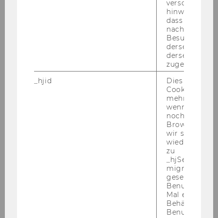
verschiedene
the re­se­arch agen­da of the In­sti­tu­te of In­for­
hinweg.Stellt 
ma­ti­on Sys­tems and New Media, in­clu­ding in­
dass Daten v
nachfolgende
for­ma­ti­on sys­tems en­gi­nee­ring, tech­no­lo­gy en­
Besuchen auf
han­ced lear­ning and net­work ana­ly­sis.
derselben We
derselben Ben
zugeordnet w
Your pro­fi­le
- Doc­to­ra­te or PhD in In­for­ma­ti­on Sys­tems or a
_hjid
Dies ist ein al
re­la­ted field
Cookie, das wi
mehr setzen, 
- Ex­cel­lent re­se­arch re­cord, in­clu­ding pu­bli­ca­ti­
wenn ein Benu
ons in the re­se­arch to­pics noted above
noch in sein
- Com­mit­ment to ex­cel­lence in tea­ching; tea­
Browser hat,
wir seinen We
ching ex­pe­ri­ence in Eng­lish is re­qui­red
wiederverwen
- Abi­li­ty to en­lar­ge and de­epen the net­work of
zu
con­tacts to the in­ter­na­tio­nal aca­de­mic com­
_hjSessionUser
migrieren. Wi
mu­ni­ty
gesetzt, wenn
- Ex­pe­ri­ence working clo­se­ly with in­dus­try or in
Benutzer zum
an in­dus­tri­al en­vi­ron­ment
Mal eine Seite
Behält die Hot
- Ex­pe­ri­ence in the ac­qui­si­ti­on of third-​party
Benutzer-ID be
fun­ded pro­jects