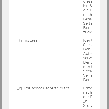
diese Seite e
- Ex­pe­ri­ence in pu­blic com­mu­ni­ca­ti­ons
ist. Stellt sic
die Daten von
nachfolgende
Non-​German spea­king ap­p­li­cants are ex­pec­ted
Besuchen der
to ac­qui­re know­ledge of work­ab­le Ger­man.
Seite derselb
Benutzer-ID
zugeordnet w
Ap­p­li­ca­ti­ons should in­clu­de, be­si­des the usual
do­cu­ments such as CV and full pu­bli­ca­ti­on list:
_hjFirstSeen
Identifiziert d
Sitzung eines
1. A re­se­arch con­cept and po­ten­ti­al re­se­arch
Benutzers. Wi
agen­da for the out­lined re­se­arch fields
Aufzeichnungs
2. A tea­ching con­cept ex­plai­ning how to sup­
verwendet, u
Benutzersitz
port and fur­ther de­ve­lop WU's research-​driven
identifizieren.
tea­ching ac­ti­vi­ties in this area, e.g. with re­spect
Speicherdaue
to the in­te­gra­ti­on of re­spec­ti­ve tea­ching con­t­
Verlängert sic
Benutzeraktivi
ents into exis­ting and fu­ture pro­grams for the
Di­gi­tal Eco­no­my.
_hjHasCachedUserAttributes
Ermöglicht e
nachzuvollzie
die Daten in
The gross month­ly sa­la­ry is € 3,803.90.
_hjUserAttrib
Storage auf 