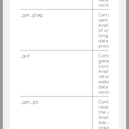
ma­ti­on Sys­tems and New Media, in­clu­ding in­
visits.
for­ma­ti­on sys­tems en­gi­nee­ring, tech­no­lo­gy en­
_gat_gtag
Certain data i
han­ced lear­ning and net­work ana­ly­sis.
sent to Googl
Analytics a 
Your pro­fi­le
of once per m
long as it is s
- Doc­to­ra­te with dis­tinc­tion in com­pu­ter sci­
data transfers
ence or a re­la­ted disci­pli­ne
prevented.
- Pro­ven re­cord of ex­cel­lent re­se­arch in one or
_gid
Contains a r
more of the re­se­arch to­pics out­lined above, in­
generated use
clu­ding 1-6 years post PhD ex­pe­ri­ence
Using this ID
- A pro­mi­sing pu­bli­ca­ti­on re­cord, es­pe­cial­ly
Analytics can
returning use
with re­gard to pu­bli­ca­ti­ons in lea­ding aca­de­
website and 
mic jour­nals, and/or con­fe­ren­ces
data from pre
- Abi­li­ty to en­lar­ge and de­epen the net­work of
visits.
con­tacts to the in­ter­na­tio­nal aca­de­mic com­
_gac_gb
Contains cam
mu­ni­ty
related infor
- Com­mit­ment to ex­cel­lence in tea­ching; tea­
the user. If G
Analytics and
ching ex­pe­ri­ence in Eng­lish is re­qui­red
Ads accounts 
- Ex­pe­ri­ence in buil­ding up cur­ri­cu­la for new
linked, the co