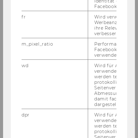
Identität des Users
Facebook zu authen
- You will be working on your own in­de­pen­dent
re­se­arch ac­ti­vi­ties (i.e. dis­ser­ta­ti­on/PhD) and
fr
Wird verwendet, 
sup­port cur­rent pro­jects in the team of re­se­ar­
Werbeanzeigen aus
ihre Relevanz zu 
chers around Prof. Phil­lip Nell (at the mo­ment:
verbessern.
Mr. Jan Schmitt, Mr. Be­noit De­creton, Mrs. Anita
Gerst­bau­er)
m_pixel_ratio
Performance-Cooki
Facebook mit Face
- The­re­by, you will focus on re­se­arch areas that
verwendet wird.
are close to the team's cur­rent re­se­arch such
wd
Wird für Analyse-
as headquarters-​subsidiary re­la­ti­ons­hips in
verwendet. Unter
large multi-​unit or­ga­niza­ti­ons (such as mul­ti­na­
werden technisch
tio­nal cor­po­ra­ti­ons), fair de­cis­i­on ma­king, envy,
protokolliert (z.B.
Seitenverhältnis u
pro­blem sol­ving heu­ris­tics, and the ques­ti­on
Abmessungen des 
how the di­gi­tal trans­for­ma­ti­on will in­flu­ence
damit facebook Ap
decision-​making and or­ga­niza­tio­nal struc­tu­res
dargestellt werde
- You will be re­qui­red to de­ve­lop and teach one
dpr
Wird für Analyse-
Bachelor-​level cour­se per se­mes­ter (tea­ching
verwendet. Unter
starts after the first year)
werden technisch
protokolliert (z.B.
- To some ex­tent, you will also sup­port other
Seitenverhältnis u