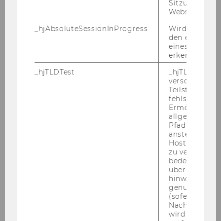
Sitzungslimit 
Jah­ren eine Stel­le als
Website defini
_hjAbsoluteSessionInProgress
Wird verwend
Uni­ver­si­täts­as­sis­tent/in prae doc
den ersten Se
eines Benutze
Teil­zeit, 30 Stun­den/Woche
erkennen.
Ihr Auf­ga­ben­be­reich
_hjTLDTest
_hjTLDTest-Co
verschiedene
Wis­sen­schaft­li­ches Ar­bei­ten, Über­nah­me von
Teilstrings, bi
Lehr­ver­an­stal­tun­gen und Mit­ar­beit im In­sti­
fehlschlägt.
tuts­be­trieb
Ermöglicht, 
allgemeinsten
Pfad zu ermitt
Ihr Pro­fil
anstelle des
- Ab­ge­schlos­se­nes Di­plom­stu­di­um bzw.
Hostnamens d
zu verwenden 
Bachelor-​ und Mas­ter­stu­di­um der Rechts­wis­
bedeutet, das
sen­schaf­ten
über Subdom
- Be­rufs­er­fah­rung im uni­ver­si­tä­ren Be­reich und
hinweg geme
genutzt werd
in der ju­ris­ti­schen Pra­xis wün­schens­wert
(sofern zutref
- Kennt­nis­se und In­ter­es­sens­schwer­punk­te im
Nach dieser 
Eu­ro­pa­recht oder im öf­fent­li­chen Recht
wird das Cook