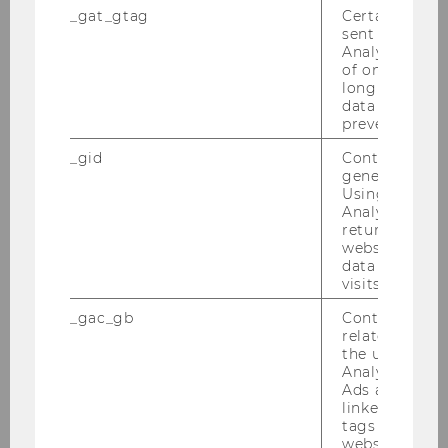
_gat_gtag
Certain data i
Formen der Wertschätzung von
sent to Googl
Personalabteilungen
Analytics a 
of once per m
long as it is s
Dr. Julia Brandl
data transfers
prevented.
Webbasierte
_gid
Contains a r
Kommunikationsumgebung
generated use
RFTE
Using this ID
Analytics can
o.Univ.Prof. Dr. Alfred Taudes
returning use
website and 
data from pre
ROLE
visits.
_gac_gb
Contains cam
Dr. Gustaf Neumann
related infor
the user. If G
Analytics and
Ads accounts 
o. Univ.Prof. Dr. Chris­toph Ba­delt, Rek­tor
linked, the co
tags on the G
website read 