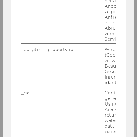
Service abzur
Andere mögli
zeigen Opt-ou
Folgende Projektleiterinnen/Projektleiter
Anfrage im G
einen Fehler 
werden gemäß § 27 Abs 2 Universitätsgesetz
Abrufen einer
2002 zum Abschluss der für die
vom AMP Clie
Vertragserfüllung erforderlichen
Service an.
Rechtsgeschäfte und zur Verfügung über die
_dc_gtm_--property-id--
Wird von Dou
Geldmittel im Rahmen der Einnahmen aus
(Google Tag 
diesem Vertrag sowie gemäß § 5 der Richtlinie
verwendet, u
Besucher nach
des Rektorats für die Bevollmächtigung von
Geschlecht o
Arbeitnehmerinnen und Arbeitnehmern der
Interessen zu
Wirtschaftsuniversität Wien (Abschluss von
identifizieren.
Werkverträgen, freien Dienstverträgen sowie
_ga
Contains a r
Arbeitsverträgen entsprechend den näheren
generated use
Using this ID
Bestimmungen der Richtlinie) bevollmächtigt:
Analytics can
returning use
Projekt
website and 
data from pre
Projektleiterin/Projektleiter
visits.