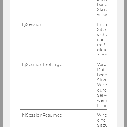
bei der
len­de Zeit ein­ge­stellt wer­den. Wei­ters wei­sen
Skriptinitiali
wir dar­auf­hin, dass die Wie­der­be­stel­lung von
verwendet wir
Per­so­nen, die be­reits eine Stel­le als wis­sen­
_hjSession_
Enthält die ak
schaft­li­cher Mit­ar­bei­ter/wis­sen­schaft­li­che Mit­
Sitzungsdaten.
ar­bei­te­rin inne hat­ten, aus recht­li­chen Grün­
sicher, dass
den nicht mög­lich ist.
nachfolgende
im Sitzungsfe
Not­wen­di­ge Kennt­nis­se und Qua­li­fi­ka­tio­nen:
gleichen Sitz
zugeordnet w
Ab­ge­schlos­se­nes Stu­di­um der Volks­wirt­
schafts­leh­re und/oder Sozial-​ und Wirt­schafts­
_hjSessionTooLarge
Veranlasst Hot
wis­sen­schaf­ten bzw. gleich­zu­hal­ten­de Qua­li­fi­
Datenerfassu
beenden, wen
ka­ti­on
Sitzung zu vie
Wird automat
Er­wünsch­te Kennt­nis­se und Qua­li­fi­ka­tio­nen:
durch ein Sig
Fä­hig­keit zu selb­stän­di­ger wis­sen­schaft­li­cher
Servers best
Ar­beit, ins­be­son­de­re im Be­reich Ein­kom­mens­
wenn die Sitz
Limit überschr
ver­tei­lung und öf­fent­li­che Fi­nanz­po­li­tik; gute
Kennt­nis­se im em­pi­ri­schen Ar­bei­ten; Be­reit­
_hjSessionResumed
Wird gesetzt,
schaft zur Mit­ar­beit im Lehr­be­trieb sowie im
eine
Sitzung/Aufz
organisatorisch-​administrativen Be­reich; Ein­