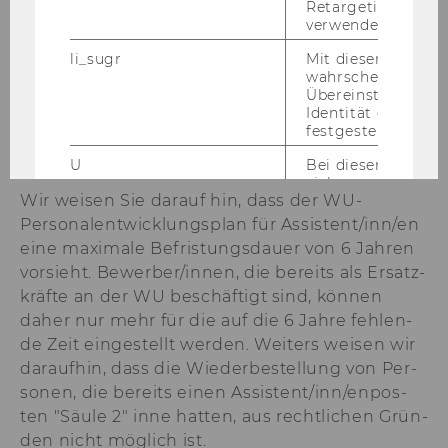
Retargeting und A
verwendet wird.
7.) Im
In­sti­tut für Trans­port­wirt­schaft und
li_sugr
Mit diesem Cooki
Lo­gis­tik
ist vor­aus­sicht­lich ab 1. März 2009 bis
wahrscheinlichkei
28. Fe­bru­ar 2015
eine Stel­le für einen As­sis­
Übereinstimmung
Identität eines Nu
ten­ten/eine As­sis­ten­tin
(Ar­beit­neh­me­rIn der
festgestellt.
Wirt­schafts­uni­ver­si­tät Wien gem. § 128 UG
U
Bei diesem Cookie
2002 idgF)
voll­be­schäf­tigt
zu be­set­zen.
sich um eine Bro
Wir wei­sen Sie dar­auf hin, dass der WU-​
für Nutzer.
Personalentwicklungsplan für As­sis­tent/inn/en
_guid
Mit diesem Cookie
eine ma­xi­ma­le Be­fris­tungs­dau­er von 6 Jah­ren
LinkedIn Mitglied
über Google Ads id
vor­sieht. Be­wer­ber/innen, die be­reits als Er­satz­
kräf­te an der WU be­schäf­tigt sind, kön­nen
BizographicsOptOut
Mit diesem Cookie
daher nur mehr für die auf die 6 Jahre feh­len­
Ablehnungsstatus 
Tracking durch Dri
de Zeit ein­ge­stellt wer­den. Wei­ters wei­sen wir
ermittelt.
dar­auf­hin, dass die Wie­der­be­stel­lung von Per­
so­nen, die be­reits einen As­sis­tent/inn/en­pos­
lidc
Dieses Cookie erle
Auswahl des Date
ten "Säule 2" inne hat­ten, aus recht­li­chen Grün­
von LinkedIn.
den nicht mög­lich ist.