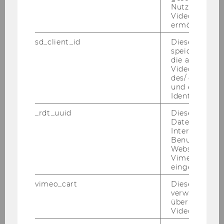
Nutzung des 
Per­so­nen, die be­reits eine Stel­le als wis­sen­
Videoplayers 
schaft­li­cher Mit­ar­bei­ter/wis­sen­schaft­li­che Mit­
ermöglichen
ar­bei­te­rin inne hat­ten, aus recht­li­chen Grün­
sd_client_id
Dieses Cooki
den nicht mög­lich ist.
speichert Dat
die aktuellen
Not­wen­di­ge Kennt­nis­se und Qua­li­fi­ka­tio­nen:
Videoeinstell
ab­ge­schlos­se­nes Stu­di­um der Be­triebs­wirt­
des/ der Benu
schafts­leh­re bzw. gleich­zu­hal­ten­de Qua­li­fi­ka­ti­
und einen per
Identifikatio
on
_rdt_uuid
Dieses Cooki
Er­wünsch­te Kennt­nis­se und Qua­li­fi­ka­tio­nen:
Daten über di
Gute Kennt­nis­se der in­ter­nen und ex­ter­nen
Interaktionen
Un­ter­neh­mens­rech­nung, In­ter­es­se am Um­
Benutzer*inne
Websites, auf
gang mit elek­tro­ni­schen Lern­platt­for­men
Vimeo-Video
Kenn­zahl: 122605
eingebettet is
Schrift­li­che Be­wer­bun­gen mit Le­bens­lauf und
vimeo_cart
Dieses Cookie
Zeug­nis­sen (Ko­pien) sind unter An­ga­be der an­
verwendet, u
überprüfen, wi
ge­führ­ten Kenn­zahl an die PER­SO­NAL­AB­TEI­
Video abgespi
LUNG der Wirt­schafts­uni­ver­si­tät Wien, Au­gas­se