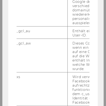
Google den User ü
Wir wei­sen Sie dar­auf hin, dass der WU-​
verschiedene Webs
Personalentwicklungsplan für Wis­sen­schaft­li­
domainübergreife
wiedererkennen u
che Mit­ar­bei­ter/ Wis­sen­schaft­li­che Mit­ar­bei­te­
personalisierte W
rin­nen eine ma­xi­ma­le Be­fris­tungs­dau­er von 4
ausspielen.
Jah­ren vor­sieht. Be­wer­ber/innen, die be­reits als
_gcl_au
Enthält eine zufal
Er­satz­kräf­te an der WU be­schäf­tigt sind, kön­
User-ID.
nen daher nur mehr für die auf die 4 Jahre feh­
len­de Zeit ein­ge­stellt wer­den. Wei­ters wei­sen
_gcl_aw
Dieses Cookie wird
wenn ein User über
wir dar­auf­hin, dass die Wie­der­be­stel­lung von
auf eine Google W
Per­so­nen, die be­reits eine Stel­le als wis­sen­
auf die Website ge
schaft­li­cher Mit­ar­bei­ter/wis­sen­schaft­li­che Mit­
enthält Informatio
welche Werbeanzei
ar­bei­te­rin inne hat­ten, aus recht­li­chen Grün­
wurde.
den nicht mög­lich ist.
xs
Wird verwendet, u
Not­wen­di­ge Kennt­nis­se und Qua­li­fi­ka­tio­nen:
Facebook-Sitzung
Ab­ge­schlos­se­nes Stu­di­um der Rechts­wis­sen­
aufrechtzuerhalten
funktioniert in Ve
schaf­ten bzw. gleich­zu­hal­ten­de Qua­li­fi­ka­ti­on
dem c_user-Cookie
Identität des Users
Er­wünsch­te Kennt­nis­se und Qua­li­fi­ka­tio­nen:
Facebook zu authen
über­durch­schnitt­li­cher Stu­di­en­erfolg, vor allem