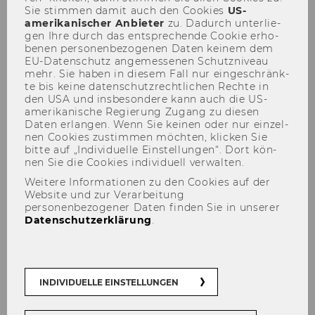
Sie stim­men damit auch den Coo­kies
US-​
133
amerikanischer An­bie­ter
zu. Da­durch un­ter­lie­
gen Ihre durch das ent­spre­chen­de Coo­kie er­ho­
Bevollmächtigungen gemäß §
be­nen per­so­nen­be­zo­ge­nen Daten kei­nem dem
28 Universitätsgesetz 2002
EU-​Datenschutz an­ge­mes­se­nen Schutz­ni­veau
mehr. Sie haben in die­sem Fall nur ein­ge­schränk­
te bis keine da­ten­schutz­recht­li­chen Rech­te in
134
den USA und ins­be­son­de­re kann auch die US-​
amerikanische Re­gie­rung Zu­gang zu die­sen
Bevollmächtigungen
Daten er­lan­gen. Wenn Sie kei­nen oder nur ein­zel­
nen Coo­kies zu­stim­men möch­ten, kli­cken Sie
Projektleiterinnen und
bitte auf „In­di­vi­du­el­le Ein­stel­lun­gen“. Dort kön­
Projektleiter
nen Sie die Coo­kies in­di­vi­du­ell ver­wal­ten.
Weitere Informationen zu den Cookies auf der
135
Website und zur Verarbeitung
personenbezogener Daten finden Sie in unserer
Datenschutzerklärung
.
Bevollmächtigungen gemäß §
28 Universitätsgesetz 2002
136
INDIVIDUELLE EINSTELLUNGEN
Ausschreibungen von Stellen