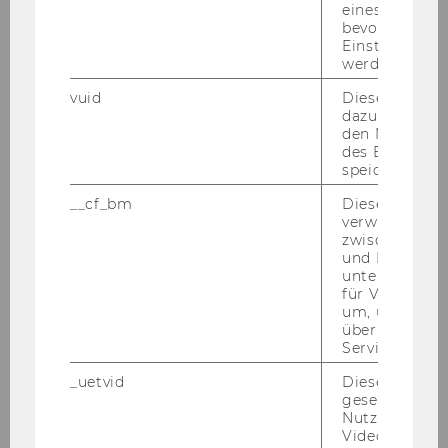
eines Vimeo-V
bevorzugten
Univ.Prof. Dr. Sebastian Kummer
Einstellungen
werden.
vuid
Dieser Cookie
dazu eingeset
o. Univ.Prof. Dr. Chris­toph Ba­delt, Rek­tor
den Nutzungs
des Benutzers
speichern.
Mitteilungsblatt vom 28. Jänner 2009, 20.
__cf_bm
Dieses Cookie
Stück
136)
verwendet, u
zwischen Men
Ausschreibungen von Stellen für
und Bots zu
wissenschaftliches Personal
unterscheiden.
für Vimeo no
Allgemeine Informationen:
um, um gülti
über die Nutz
· Frauenförderung: Da sich die
Service zu s
Wirtschaftsuniversität Wien die Erhöhung des
Frauenanteils beim wissenschaftlichen
_uetvid
Dieses Cookie
gesetzt, um d
Personal zum Ziel gesetzt hat, werden
Nutzung des 
qualifizierte Frauen ausdrücklich aufgefordert,
Videoplayers 