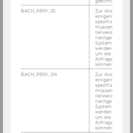
geschlossen wur
H. Renè Lau­rer
BACH_PRXY_ID
Zur Anzeige von
Peter Ber­ger
einigen WU-
Ri­chard J. Alex­an­der
spezifischen Inh
Diet­mar Rössl
müssen Informa
teilweise von
Joa­chim Be­cker
nachgelagerten
Re­gi­na Dittrich
System abgefra
Mo­ni­ka Drs
werden. Notwen
um die Antwort 
Rony G. Flat­scher
Anfrage zuordne
An­drea Gri­sold
können.
Horst Rei­ger
BACH_PRXY_SN
Zur Anzeige von
Ul­rich Rung­gal­dier
einigen WU-
An­ge­li­ka Schmidt
spezifischen Inh
Mark Strem­beck
müssen Informa
teilweise von
Mi­cha­el Theil
nachgelagerten
System abgefra
Er­satz­mit­glie­der:
werden. Notwen
Jo­han­nes Schnit­zer
um die Antwort 
Rein­hard Pau­le­sich
Anfrage zuordne
können.
Ka­tha­ri­na Chudzi­kow­ski