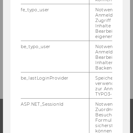
fe_typo_user
Notwendig für d
Mai 2009
Anmeldung und
Zugriff auf gesc
Inhalte oder zur
Juni 2009
Bearbeitung des
eigenen Profils.
Juli 2009
be_typo_user
Notwendig für d
Anmeldung und
Bearbeitung von
August 2009
Inhalten im TYP
Backend.
September 2009
be_lastLoginProvider
Speichert die zul
verwendete Met
zur Anmeldung f
TYPO3-Backend.
ASP.NET_SessionId
Notwendig, um 
Zuordnung von
Besucher zu
STUDIUM
Formulareingab
sicherstellen zu
können.
WARUM WU?