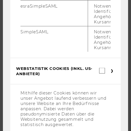
esraSimpleSAML
Notwendig zur
ORGANISATION DER FORSCHUNG
Identifizierung 
FORSCHUNGSINFRASTRUKTUR
Angehörige/r für
Kursanmeldung.
SimpleSAML
Notwendig zur
Identifizierung 
UNIVERSITÄT
Angehörige/r für
Kursanmeldung.
ÜBER DIE WU
ORGANISATION
WEBSTATISTIK COOKIES (INKL. US-
WIRTSCHAFT UND GESELLSCHAFT
Webstatis
ANBIETER)
Cookies
CAMPUS
(inkl.
US-
NEWS
Anbieter)
Mithilfe dieser Cookies können wir
EVENTS ARCHIV
unser Angebot laufend verbessern und
EVENTS
unsere Website an Ihre Bedürfnisse
anpassen. Dabei werden
WU FOUNDATION
pseudonymisierte Daten über die
Websitenutzung gesammelt und
statistisch ausgewertet.