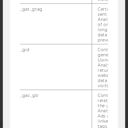
_gat_gtag
Certain data i
sent to Googl
Analytics a 
of once per m
IMPRESSUM
long as it is s
data transfers
BARRIEREFREIHEITSERKLÄRUNG WEBSEITE
prevented.
DATENSCHUTZERKLÄRUNG
_gid
Contains a r
generated use
DATENSCHUTZERKLÄRUNG SOCIAL MEDIA
Using this ID
DATENSCHUTZERKLÄRUNG
Analytics can
STUDIENBEWERBER*INNEN UND STUDIERENDE
returning use
website and 
COOKIE EINSTELLUNGEN
data from pre
visits.
Barrierefreiheitserklärung
_gac_gb
Contains cam
Webseite
related infor
the user. If G
Analytics and
Ads accounts 
linked, the co
tags on the G