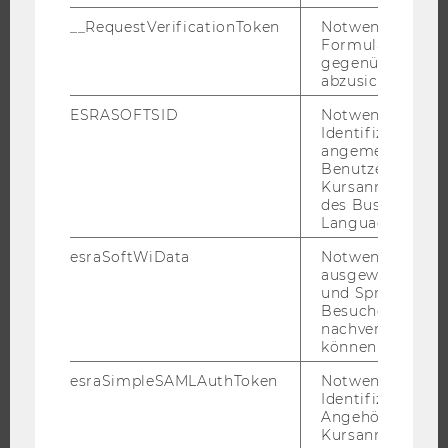
BACHELOR
__RequestVerificationToken
Notwendig, um 
Formulareingab
MASTER
gegenüber Angri
DOKTORAT / PHD
abzusichern.
EXECUTIVE EDUCATION
ESRASOFTSID
Notwendig zur
Identifizierung 
BEWERBUNG UND ZULASSUNG
angemeldeten
INFORMATIONEN FÜR STUDIERENDE
Benutzers im
Kursanmeldung
INTERNATIONALE UND INCOMING EXCHANGE STUDIERENDE
des Business
Language Center
ANGEBOTE FÜR SCHULEN UND STUDIENINTERESSIERTE
STUDENT CLUBS
esraSoftWiData
Notwendig um
ausgewählte Sp
und Sprachkurse
Besuchers
nachverfolgen z
FORSCHUNG
können.
esraSimpleSAMLAuthToken
Notwendig zur
FORSCHUNGSPORTAL
Identifizierung 
FORSCHENDE
Angehörige/r für
Kursanmeldung.
IMPACT DER FORSCHUNG