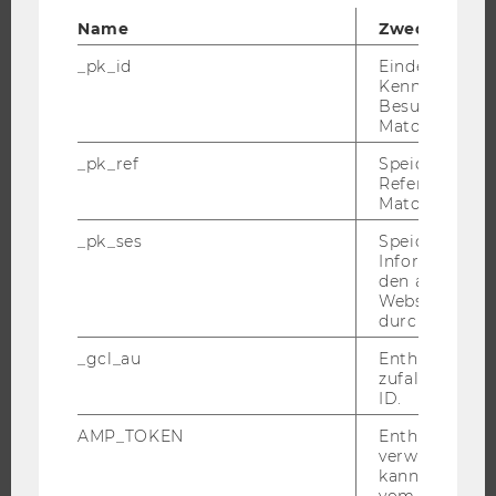
JOBS
Name
Zweck
_pk_id
Eindeutige
JOBS
Kennzeichnun
JOBPORTAL
Besuchers du
Matomo.
RESEARCH CAREER
_pk_ref
Speicherung 
WELCOME SERVICES
Referrers dur
JOBS MIT WU-STUDIUM
Matomo.
KARRIEREKONTAKTE AN DER WU
_pk_ses
Speicherung 
KARRIERENETZWERKE AN DER WU
Informatione
den aktuellen
Webseitenbe
durch Matom
_gcl_au
Enthält eine
WU COMMUNITY
zufallsgenerie
ID.
AMP_TOKEN
Enthält ein To
STUDIERENDE
verwendet we
kann, um eine