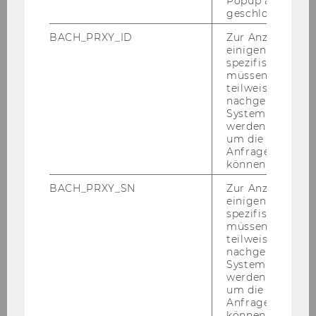
Popup ausgefüll
Mitteilungsblatt vom 11. Dezember 2008, 12.
geschlossen wur
Stück
BACH_PRXY_ID
Zur Anzeige von
einigen WU-
Mitteilungsblatt vom 17. Dezember 2008, 13.
spezifischen Inh
Stück
müssen Informa
teilweise von
Mitteilungsblatt vom 23. Dezember 2008,
nachgelagerten
14. Stück
System abgefra
werden. Notwen
um die Antwort 
Mitteilungsblatt vom 30. Dezember 2008,
Anfrage zuordne
15. Stück
können.
BACH_PRXY_SN
Zur Anzeige von
einigen WU-
Jänner 2009
spezifischen Inh
müssen Informa
Februar 2009
teilweise von
nachgelagerten
System abgefra
März 2009
werden. Notwen
um die Antwort 
Anfrage zuordne
April 2009
können.