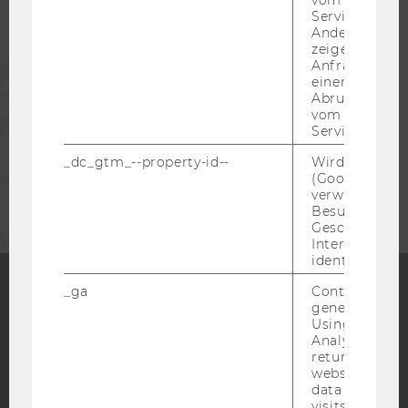
vom AMP-Clie
ALUMNI
Service abzur
Andere mögli
zeigen Opt-ou
Anfrage im G
PRESSE
einen Fehler 
Abrufen einer
vom AMP Clie
MITARBEITENDE
Service an.
_dc_gtm_--property-id--
Wird von Dou
UNTERNEHMEN
(Google Tag 
verwendet, u
Besucher nach
Geschlecht o
Interessen zu
identifizieren.
_ga
Contains a r
generated use
Facebook
Instagram
Blog
Using this ID
Analytics can
returning use
website and 
YouTube
Newsletter
Bluesky
data from pre
visits.