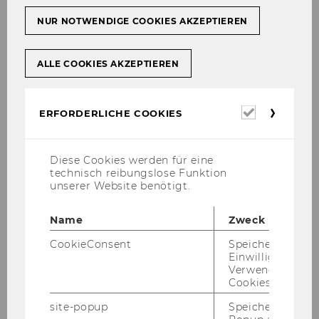
NUR NOTWENDIGE COOKIES AKZEPTIEREN
ALLE COOKIES AKZEPTIEREN
Studienjahr 2008/2009
Erforderl
ERFORDERLICHE COOKIES
Oktober 2008
Cookies
November 2008
Diese Cookies werden für eine
technisch reibungslose Funktion
unserer Website benötigt.
Dezember 2008
Name
Zweck
Mitteilungsblatt vom 3. Dezember 2008, 10.
CookieConsent
Speichert Ihre
Stück
Einwilligung zur
Verwendung vo
Mitteilungsblatt vom 10. Dezember 2008, 11.
Cookies.
Stück
site-popup
Speichert ob ein