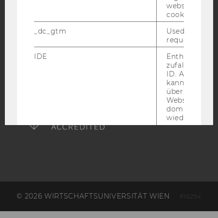
website read 
cookie.
ACCREDITED BY:
_dc_gtm
Used to throt
EQUIS
AACSB
request rate.
IDE
Enthält eine
zufallsgenerie
ID. Anhand di
kann Google 
über verschie
AMBA
Websites
domainübergr
wiedererkenn
personalisiert
Werbung auss
player
Dieses Cooki
speichert
nutzerspezifi
Einstellungen
ein eingebett
Vimeo-Video
© 2026 WIRTSCHAFTSUNIVERSITÄT WIEN
#16294
abgespielt wi
bedeutet, das