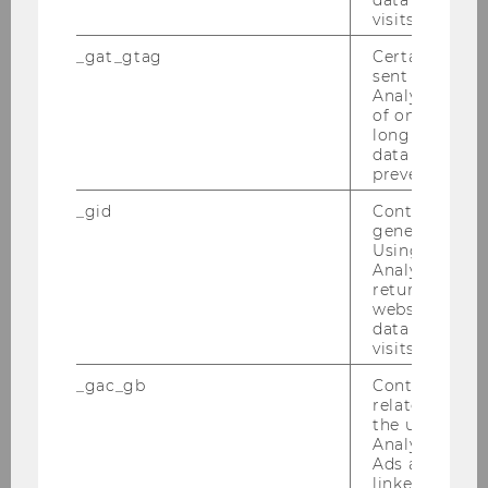
visits.
Ref. n: PERAS-​III-2006
_gat_gtag
Certain data i
Ad­mi­nis­tra­ti­ve Assistant-​Procurement
sent to Googl
Ref. n: PROAS-​III-2006
Analytics a 
of once per m
Con­fe­ren­ces, Mee­tings and Events As­si­stant
long as it is s
Ref. n: COMAS-​III-2006
data transfers
prevented.
IT Sup­port As­si­stant
_gid
Contains a r
Ref. n: ITSAS-​III-2006
generated use
Net­works As­si­stant
Using this ID
Analytics can
Ref. n: NETAS-​III-2006
returning use
website and 
Pu­blic In­for­ma­ti­on As­si­stant
data from pre
Ref. n: PUBAS-​III-2006
visits.
Re­cep­tio­nist
_gac_gb
Contains cam
Ref. n: REC-​I-2006
related infor
the user. If G
Se­creta­ry
Analytics and
Ads accounts 
Ref. n: SEC-​II-2006
linked, the co