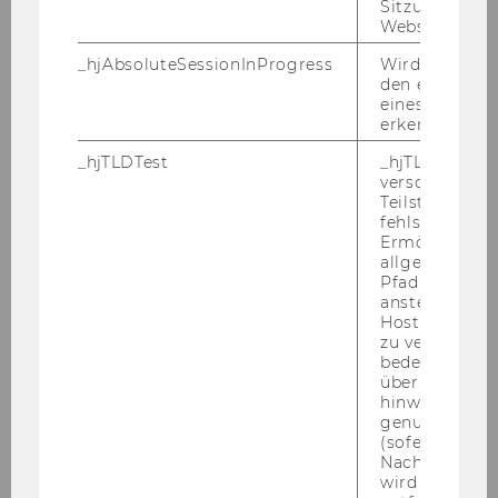
Sitzungslimit 
Website defini
Auf­ga­ben­ge­biet:
_hjAbsoluteSessionInProgress
Wird verwend
den ersten Se
eines Benutze
Betreuung und Weiterentwicklung des E-
erkennen.
Learning-Angebots der Lehrveranstaltung
"Grundlagen der Programmierung"
_hjTLDTest
_hjTLDTest-Co
verschiedene
Not­wen­di­ge Kennt­nis­se und Qua­li­fi­ka­tio­nen:
Teilstrings, bi
EU-​Bürger/in
fehlschlägt.
Ermöglicht, 
Er­wünsch­te Kennt­nis­se und Qua­li­fi­ka­tio­nen:
allgemeinsten
Lehr­in­ter­es­se im Be­reich Wirt­schafts­in­for­ma­tik
Pfad zu ermitt
anstelle des
und Neue Me­di­en, er­folg­rei­che Teil­nah­me an
Hostnamens d
der LV "Grund­la­gen der Pro­gram­mie­rung" oder
zu verwenden 
ver­gleich­ba­re Fach­kennt­nis­se (Java-​
bedeutet, das
über Subdom
Programmierung)
hinweg geme
Dar­über hin­aus: IT-​Kenntnisse: aus­ge­zeich­ne­te
genutzt werd
(sofern zutref
EDV-​AnwenderInnenkenntnisse (MS Office-​
Nach dieser 
Paket, In­ter­net, E- Mail), Er­fah­run­gen in der Ad­
wird das Cook