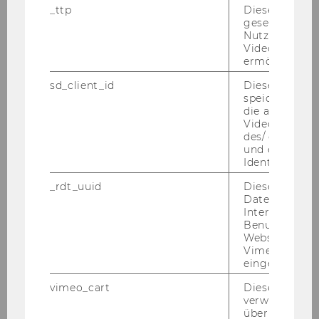
spre­chen, sind zu Bewerbungs-​gesprächen
_ttp
Dieser Cookie
gesetzt, um d
ein­zu­la­den.
Nutzung des 
Videoplayers 
· An der WU ist ein Ar­beits­kreis für Gleich­be­
ermöglichen
hand­lungs­fra­gen ein­ge­rich­tet. Nä­he­re In­for­
ma­tio­nen fin­den Sie unter
www.wu-​
sd_client_id
Dieses Cooki
speichert Dat
wien.ac.at/por­tal/iv/ak­gleich
die aktuellen
Videoeinstell
· Reise-​ und Auf­ent­halts­kos­ten:
des/ der Benu
Wir bit­ten Be­wer­be­rin­nen und Be­wer­ber um
und einen per
Ver­ständ­nis dafür, dass Reise-​ und Aufenthalts-​
Identifikatio
kosten, die aus An­lass von Auswahl-​ und Auf­
_rdt_uuid
Dieses Cooki
nah­me­ver­fah­ren ent­ste­hen, nicht von der Wirt­
Daten über di
schafts­uni­ver­si­tät Wien ab­ge­gol­ten wer­den
Interaktionen
Benutzer*inne
kön­nen.
Websites, auf
Vimeo-Video
AUS­GE­SCHRIE­BE­NE STEL­LEN:
eingebettet is
1.) Im
In­sti­tut für Ro­ma­ni­sche Spra­chen
ist ab
vimeo_cart
Dieses Cookie
so­fort für 6 Mo­na­te die Stel­le
eines
E-​
verwendet, u
Learning-
As­sis­ten­ten/ einer E-​Learning-
überprüfen, wi