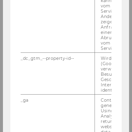
kann, um eine
vom AMP-Clie
Call for expression of interest der
Service abzur
Europäischen Stelle zur Beobachtung von
Andere mögli
zeigen Opt-ou
Rassismus und Fremdenfeindlichkeit
Anfrage im G
(EUMC) in Wien (in Kürze Agentur für
einen Fehler 
Grundrechte) und für das gemeinsame
Abrufen einer
vom AMP Clie
Forschungsprojekt ITER "Fusion for Energy"-
Service an.
Erstellung von Reservelisten
_dc_gtm_--property-id--
Wird von Dou
(Google Tag 
Die Eu­ro­päi­sche Stel­le zur
Be­ob­ach­tung von
verwendet, u
Besucher nach
Ras­sis­mus und Frem­den­feind­lich­keit
Geschlecht o
(EUMC) in Wien sucht für den Auf­bau der
Interessen zu
Agen­tur für Grund­rech­te
zahl­rei­che Ver­trags­
identifizieren.
be­diens­te­te im As­sis­tenz­be­reich (FG III und II)
_ga
Contains a r
für nach­ste­hend an­ge­führ­te Stel­len:
generated use
Using this ID
Ad­mi­nis­tra­ti­ve Assistant-​Finance and Bud­get
Analytics can
Ref. n: FINAS-​III-2006
returning use
website and 
Ad­mi­nis­tra­ti­ve Assistant-​Personnel
data from pre