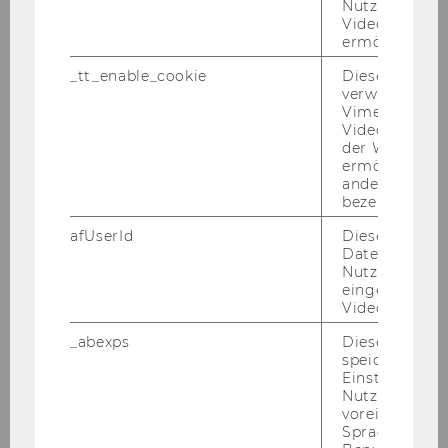
Nutzung des 
Das Aus­wahl­ver­fah­ren dient zur Er­stel­lung von
Videoplayers 
Re­ser­ve­lis­ten in den an­ge­führ­ten Be­rei­chen.
ermöglichen
Alle De­tails sowie die Be­wer­bungs­for­ma­li­tä­ten
_tt_enable_cookie
Dieses Cookie
sind auf der Home­page des Eu­ro­päi­schen
verwendet, u
Amtes für Per­so­nal­aus­wahl (EPSO) unter fol­
Vimeo-
gen­dem Link ab­ruf­bar:
http://eu­ro­
Videoeinbett
der WU-Websi
pa.eu.int/epso/temp-​staff_de.htm
ermöglichen 
Die On­line­be­wer­bung ist bis
19. Jän­ner 2007
andere nicht 
(12.00 Uhr mit­tags Brüs­se­ler Zeit) mög­lich.
bezeichnete 
Bitte be­ach­ten Sie auch die zahl­rei­chen Aus­
afUserId
Dieses Cooki
Daten von
schrei­bun­gen
der Eu­ro­päi­schen Be­hör­de für
Nutzer*innen,
Le­bens­mit­tel­si­cher­heit (EFSA)
und des
Eu­ro­
eingebettete
päi­schen Zen­trums für Seuchenprävention-​
Videos intera
und Kon­trol­le (ECDC)
. De­tails er­hal­ten Sie auf
_abexps
Dieses Cooki
un­se­rer Home­page und auf der Home­page
speichert get
des Eu­ro­päi­schen Amtes für Per­so­nal­aus­wahl
Einstellungen
Nutzer*in, zB.
(EPSO).
voreingestell
http://eu­ro­pa.eu.int/epso/temp-​staff_de.htm
Sprache, Regi