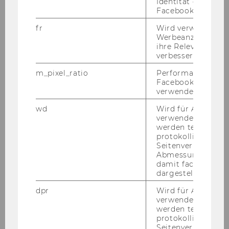
Identität des Users
Erfahrung im wissenschaftlichen Betrieb oder
Facebook zu authen
Praxis im Bereich von Europäischen Behörden,
fr
Wird verwendet, 
besondere Kenntnisse auf einem der
Werbeanzeigen aus
folgenden Fachgebiete: Verfassungsrecht,
ihre Relevanz zu 
Europarecht, Bankaufsichtsrecht. Gewünscht
verbessern.
wäre Bereitschaft zur selbständigen Abhaltung
m_pixel_ratio
Performance-Cooki
von einschlägigen Lehrveranstaltungen oder
Facebook mit Face
einschlägige Publikationen in mindestens zwei
verwendet wird.
der folgenden Fachgebiete: Verfassungsrecht,
wd
Wird für Analyse-
Europarecht, Bankenaufsichtsrecht
verwendet. Unter
werden technisch
Kenn­zahl: 74105
protokolliert (z.B.
Schrift­li­che Be­wer­bun­gen mit Le­bens­lauf und
Seitenverhältnis u
Zeug­nis­sen (Ko­pien) sind unter An­ga­be
Abmessungen des 
damit facebook Ap
der an­ge­führ­ten Kenn­zahl an die PER­SO­NAL­
dargestellt werde
AB­TEI­LUNG der Wirt­schafts­uni­ver­si­tät Wien,
Au­gas­se 2-6, 1090 Wien zu rich­ten.
dpr
Wird für Analyse-
verwendet. Unter
Ende der Be­wer­bungs­frist: 7. Fe­bru­ar 2007
werden technisch
protokolliert (z.B.
Bitte die Kenn­zahl un­be­dingt an­füh­ren!
Seitenverhältnis u