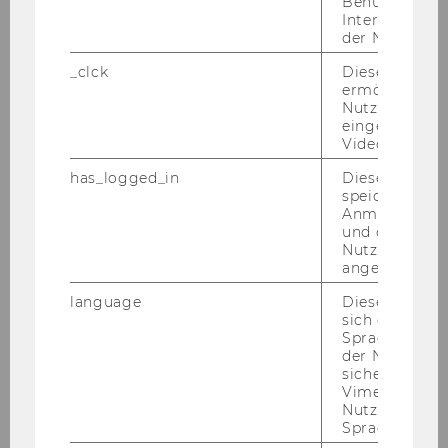
Benutzernam
Interaktionsd
der Nutzer*in
Mitteilungsblatt vom 17. Jänner 2007, 19.
_clck
Dieses Cooki
ermöglicht di
Stück
92)
Nutzung des
eingebettete
Ausschreibungen von Stellen für
Video Players
wissenschaftliches Personal
has_logged_in
Dieses Cooki
All­ge­mei­ne In­for­ma­tio­nen:
speichert
Anmeldeinfo
· Frau­en­för­de­rung:
und ob sich de
Da sich die Wirt­schafts­uni­ver­si­tät Wien die Er­
Nutzer*in jem
hö­hung des Frau­en­an­teils beim wissen-​
angemeldet h
schaftlichen Per­so­nal zum Ziel ge­setzt hat,
language
Dieses Cooki
wer­den qua­li­fi­zier­te Frau­en aus­drück­lich auf­
sich die
Spracheinstel
ge­for­dert, sich zu be­wer­ben. Bei glei­cher Qua­li­
der Nutzer*in
fi­ka­ti­on wer­den Frau­en vor­ran­gig auf­ge­nom­
sichergestellt
men. Alle Be­wer­be­rin­nen, die die ge­setz­li­chen
Vimeo in der
Nutzer ausge
Auf­nah­me­er­for­der­nis­se er­fül­len und den An­
Sprache ersch
for­de­run­gen des Aus­schrei­bungs­tex­tes ent­