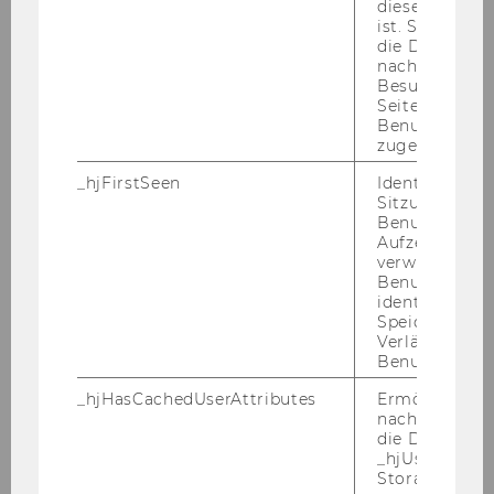
diese Seite e
ist vor­aus­sicht­lich ab 1. März 2007 für 4 Jahre
ist. Stellt sic
die Stel­le
eines
Wis­sen­schaft­li­chen Mit­ar­bei­
die Daten von
ters/ einer Wis­sen­schaft­li­chen Mit­ar­bei­te­rin
nachfolgende
Besuchen der
(Ar­beit­neh­me­rIn der Wirt­schafts­uni­ver­si­tät
Seite derselb
Wien gem. § 128 UG 2002 idgF),
voll­be­schäf­
Benutzer-ID
tigt
zu be­set­zen.
zugeordnet w
Wir wei­sen Sie dar­auf hin, dass der WU-​
_hjFirstSeen
Identifiziert d
Sitzung eines
Entwicklungsplan für wis­sen­schaft­li­che Mit­ar­
Benutzers. Wi
bei­ter/ Wis­sen­schaft­li­che Mit­ar­bei­te­rin­nen eine
Aufzeichnungs
ma­xi­ma­le Be­fris­tungs­dau­er von 4 Jah­ren vor­
verwendet, u
Benutzersitz
sieht.
identifizieren.
Be­wer­ber/innen, die be­reits als Er­satz­kräf­te an
Speicherdaue
Verlängert sic
der WU be­schäf­tigt sind, kön­nen daher nur
Benutzeraktivi
mehr für die auf die 4 Jahre feh­len­de Zeit ein­
_hjHasCachedUserAttributes
Ermöglicht e
ge­stellt wer­den.
nachzuvollzie
Wei­ters wei­sen wir dar­auf­hin, dass die Wie­der­
die Daten in
be­stel­lung von Per­so­nen, die be­reits eine Stel­
_hjUserAttrib
Storage auf 
le als Wis­sen­schaft­li­cher Mit­ar­bei­ter/Wis­sen­