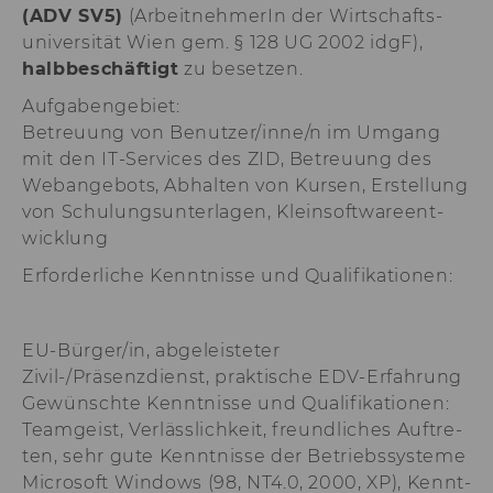
(ADV SV5)
(Ar­beit­neh­me­rIn der Wirt­schafts­
von LinkedIn.
uni­ver­si­tät Wien gem. § 128 UG 2002 idgF),
aam_uuid
Dieses Cookie dien
halb­be­schäf­tigt
zu be­set­zen.
Synchronisierung
Audience Manager
Auf­ga­ben­ge­biet:
Be­treu­ung von Be­nut­zer/inne/n im Um­gang
AMCV_XXX_at_AdobeOrg
Dieses Cookie enth
eindeutige Kennun
mit den IT-​Services des ZID, Be­treu­ung des
Adobe Experience 
Web­an­ge­bots, Ab­hal­ten von Kur­sen, Er­stel­lung
li_mc
Dieses Cookie wird
von Schu­lungs­un­ter­la­gen, Klein­soft­ware­ent­
temporärer Cache
wick­lung
Es dient dazu,
Einwilligungsinfo
Er­for­der­li­che Kennt­nis­se und Qua­li­fi­ka­tio­nen:
des/ der Nutzer*in
Datenbank client-s
verfügbar zu habe
EU-Bürger/in, abgeleisteter
lang
Dieses Cookie merk
Zivil-/Präsenzdienst, praktische EDV-Erfahrung
Spracheinstellung 
Ge­wünsch­te Kennt­nis­se und Qua­li­fi­ka­tio­nen:
Nutzer*in. So wird
sichergestellt, das
Team­geist, Ver­läss­lich­keit, freund­li­ches Auf­tre­
LinkedIn.com-Webs
ten, sehr gute Kennt­nis­se der Be­triebs­sys­te­me
vom Nutzer ausge
Mi­cro­soft Win­dows (98, NT4.0, 2000, XP), Kennt­
Sprache erscheint.