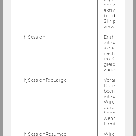
der zur Valid
Ende der Be­wer­bungs­frist: 7. Fe­bru­ar 2007
aktiver Ansic
bei der
Bitte die Kenn­zahl un­be­dingt an­füh­ren!
Skriptinitiali
verwendet wir
Der Rek­tor:
o.Univ.Prof. Dr. Chris­toph Ba­delt
_hjSession_
Enthält die ak
Sitzungsdaten.
3.) Im
In­sti­tut für BWL und Wirt­schafts­in­for­
sicher, dass
ma­tik
ist ab so­fort bis 31. De­zem­ber 2007 die
nachfolgende
im Sitzungsfe
Stel­le
eines
E-​Learning-
As­sis­ten­ten/ einer E-​
gleichen Sitz
Learning-Assistentin Typ 2
(Ar­beit­neh­me­rIn
zugeordnet w
der Wirt­schafts­uni­ver­si­tät Wien gem. § 128 UG
_hjSessionTooLarge
Veranlasst Hot
2002 idgF),
Be­schäf­ti­gungs­aus­maß: 10 Stun­
Datenerfassu
den/ Woche
zu be­set­zen.
beenden, wen
Sitzung zu vie
Auf­ga­ben­ge­biet:
Wird automat
durch ein Sig
Servers best
wenn die Sitz
Betreuung und Weiterentwicklung des E-
Limit überschr
Learning-Angebots der Lehrveranstaltung
"Grundlagen der Modellierung"
_hjSessionResumed
Wird gesetzt,