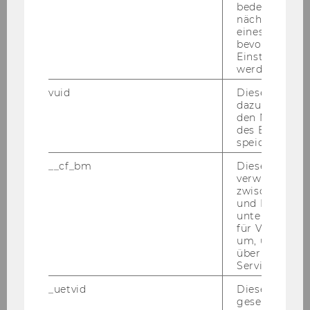
bedeutet, das
Der Kernfusionsreaktor
ITER
(International
nächsten Ans
Thermonuclear Experimental Reactor) ist ein
eines Vimeo-V
internationales Kernforschungsprojekt der
bevorzugten
Einstellungen
Europäischen Union, der Volksrepublik China,
werden.
der Schweiz, Japans, Südkoreas, der russischen
Föderation, der USA und Indiens. ITER wird in
vuid
Dieser Cookie
dazu eingeset
Cadarache, in der Nähe von Aix-en-Provence in
den Nutzungs
Frankreich, errichtet. Eine neue europäische
des Benutzers
Organisation für die Entwicklung
Fusion of
speichern.
Energy
wird in Barcelona eingerichtet und für
__cf_bm
Dieses Cookie
das gemeinsame Projekt den Europäischen
verwendet, u
zwischen Men
Beitrag leisten.
und Bots zu
Ge­sucht wer­den zahl­rei­che
Ad­mi­nis­tra­to­
unterscheiden.
ren/Ad­mi­nis­tra­to­rin­nen und As­sis­ten­ten/As­
für Vimeo no
um, um gülti
sis­ten­tin­nen
in den Be­rei­chen
In­for­ma­ti­ons­
über die Nutz
tech­no­lo­gie, Audit, Hu­man­res­sour­cen, Pro­
Service zu s
gramm­ad­mi­nis­tra­ti­on, Jus, Bud­get/Fi­nan­
_uetvid
Dieses Cookie
zen, In­ge­nieur­we­sen
.
gesetzt, um d