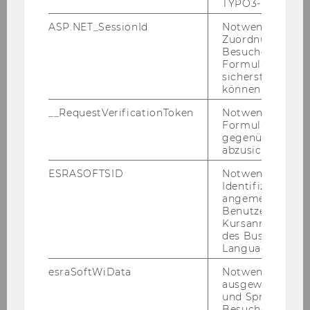
TYPO3-Backend.
Dienst­leis­tungs­ein­rich­tun­gen wer­den in Ab­än­
ASP.NET_SessionId
Notwendig, um 
de­rung der Be­voll­mäch­ti­gung Mit­tei­lungs­blatt
Zuordnung von
27. Stück, Nr. 126, vom 7.4.2004, gemäß § 4 iVm §
Besucher zu
8 (Ver­tre­tung der je­wei­li­gen Lei­te­rin­nen/Lei­ter
Formulareingab
sicherstellen zu
im Ver­hin­de­rungs­fall) der Richt­li­nie des Rek­to­
können.
rats für die Be­voll­mäch­ti­gung von Ar­beit­neh­
me­rin­nen und Ar­beit­neh­mern der Wirt­schafts­
__RequestVerificationToken
Notwendig, um 
Formulareingab
uni­ver­si­tät Wien gemäß § 28 Uni­ver­si­täts­ge­setz
gegenüber Angri
2002 be­voll­mäch­tigt:
abzusichern.
ESRASOFTSID
Notwendig zur
Dienstleistungseinrichtung
Identifizierung 
angemeldeten
Stellvertretende/r Leiter/in
Benutzers im
Kursanmeldung
des Business
Finanzabteilung
Language Center
Ruth Gusel
esraSoftWiData
Notwendig um
ausgewählte Sp
und Sprachkurse
Controlling
Besuchers