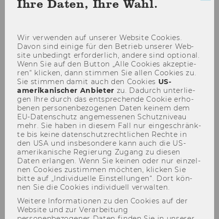
2007, 31. Stück
Ihre Daten, Ihre Wahl.
Con
sch
Wir ver­wen­den auf un­se­rer Web­site Coo­kies.
Davon sind ei­ni­ge für den Be­trieb un­se­rer Web­
site un­be­dingt er­for­der­lich, an­de­re sind op­tio­nal.
173
Wenn Sie auf den But­ton „Alle Coo­kies ak­zep­tie­
ren“ kli­cken, dann stim­men Sie allen Coo­kies zu.
Bevollmächtigungen gemäß §
Sie stim­men damit auch den Coo­kies
US-​
28 Universitätsgesetz 2002
amerikanischer An­bie­ter
zu. Da­durch un­ter­lie­
gen Ihre durch das ent­spre­chen­de Coo­kie er­ho­
be­nen per­so­nen­be­zo­ge­nen Daten kei­nem dem
174
EU-​Datenschutz an­ge­mes­se­nen Schutz­ni­veau
mehr. Sie haben in die­sem Fall nur ein­ge­schränk­
Bevollmächtigungen gemäß §
te bis keine da­ten­schutz­recht­li­chen Rech­te in
den USA und ins­be­son­de­re kann auch die US-​
28 Universitätsgesetz 2002
amerikanische Re­gie­rung Zu­gang zu die­sen
Daten er­lan­gen. Wenn Sie kei­nen oder nur ein­zel­
175
nen Coo­kies zu­stim­men möch­ten, kli­cken Sie
bitte auf „In­di­vi­du­el­le Ein­stel­lun­gen“. Dort kön­
nen Sie die Coo­kies in­di­vi­du­ell ver­wal­ten.
Bevollmächtigungen gemäß §
Weitere Informationen zu den Cookies auf der
28 Universitätsgesetz 2002
Website und zur Verarbeitung
personenbezogener Daten finden Sie in unserer