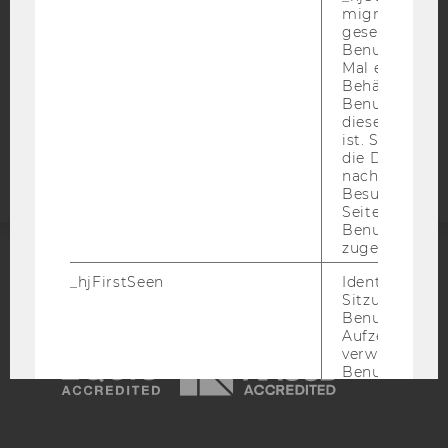
migrieren. Wi
DATENSCHUTZERKLÄRUNG
gesetzt, wenn
STUDIENBEWERBER*INNEN UND STUDIERENDE
Benutzer zum
COOKIE EINSTELLUNGEN
Mal eine Seite
Behält die Hot
Benutzer-ID be
Barrierefreiheitserklärung
diese Seite e
Webseite
ist. Stellt sic
die Daten von
nachfolgende
Besuchen der
Seite derselb
Benutzer-ID
zugeordnet w
ACCREDITED BY:
_hjFirstSeen
Identifiziert d
Sitzung eines
Benutzers. Wi
EQUIS
AACSB
Aufzeichnungs
verwendet, u
Benutzersitz
identifizieren.
Speicherdaue
Verlängert sic
AMBA
Benutzeraktivi