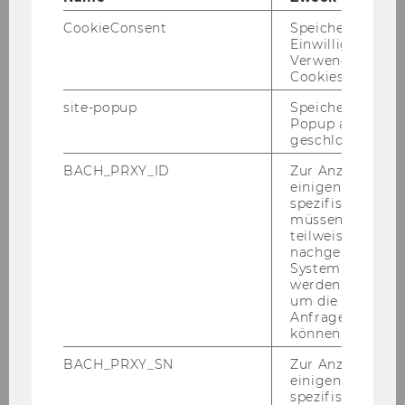
frei­en Dienst­ver­trä­gen sowie Ar­beits­ver­trä­gen
CookieConsent
Speichert Ihre
ent­spre­chend den nä­he­ren Be­stim­mun­gen
Einwilligung zur
Verwendung vo
der Richt­li­nie) be­voll­mäch­tigt:
Cookies.
Projekt
site-popup
Speichert ob ein
Popup ausgefüll
geschlossen wur
Projektleiterin/Projektleiter
BACH_PRXY_ID
Zur Anzeige von
Wirtschaftspolitische
einigen WU-
spezifischen Inh
Maßnahmen
müssen Informa
teilweise von
o. Univ.Prof. Dr. Josef Mugler
nachgelagerten
System abgefra
werden. Notwen
um die Antwort 
Anfrage zuordne
o.Univ.Prof. Dr. Chris­toph Ba­delt, Rek­tor
können.
BACH_PRXY_SN
Zur Anzeige von
einigen WU-
Mitteilungsblatt vom 11. April 2007, 31.
spezifischen Inh
Stück
174)