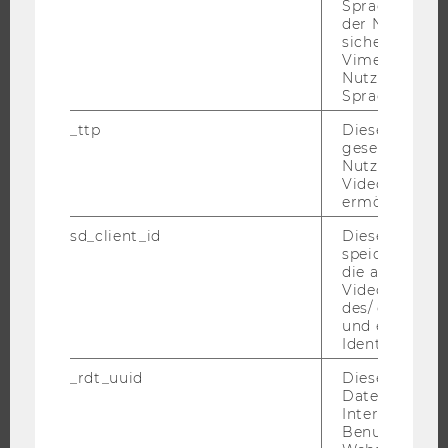
Spracheinstel
der Nutzer*in
WIRTSCHAFT UND GESELLSCHAFT
sichergestellt
CAMPUS
Vimeo in der
Nutzer ausge
NEWS
Sprache ersch
EVENTS ARCHIV
_ttp
Dieser Cookie
EVENTS
gesetzt, um d
Nutzung des 
WU FOUNDATION
Videoplayers 
ermöglichen
sd_client_id
Dieses Cooki
speichert Dat
JOBS
die aktuellen
Videoeinstell
JOBS
des/ der Benu
und einen per
JOBPORTAL
Identifikatio
RESEARCH CAREER
_rdt_uuid
Dieses Cooki
WELCOME SERVICES
Daten über di
Interaktionen
JOBS MIT WU-STUDIUM
Benutzer*inne
KARRIEREKONTAKTE AN DER WU