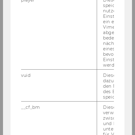
speichert
Mitteilungsblatt vom 11. April 2007, 31. Stück
nutzerspezifi
Einstellungen
Mitteilungsblatt vom 13. April 2007, 32.
ein eingebett
Vimeo-Video
Stück
abgespielt wi
bedeutet, das
Mitteilungsblatt vom 18. April 2007, 33.
nächsten Ans
Stück
eines Vimeo-V
bevorzugten
Einstellungen
Mitteilungsblatt vom 25. April 2007, 34.
werden.
Stück
vuid
Dieser Cookie
dazu eingeset
Mai 2007
den Nutzungs
des Benutzers
speichern.
Juni 2007
__cf_bm
Dieses Cookie
verwendet, u
Juli 2007
zwischen Men
und Bots zu
unterscheiden.
August 2007
für Vimeo no