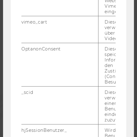
Websites, auf
Vimeo-Video
KARRIERENETZWERKE AN DER WU
eingebettet is
vimeo_cart
Dieses Cookie
verwendet, u
überprüfen, wi
Video abgespi
WU COMMUNITY
OptanonConsent
Dieses Cooki
speichert
STUDIERENDE
Informatione
den
Zustimmungs
(Consent) ein
ALUMNI
Besuchers.
_scid
Dieses Cookie
PRESSE
verwendet, u
einem/einer
Benutzer*in e
MITARBEITENDE
eindeutige ID
zuzuweisen
hjSessionBenutzer_
Wird gesetzt,
UNTERNEHMEN
Benutzer zum