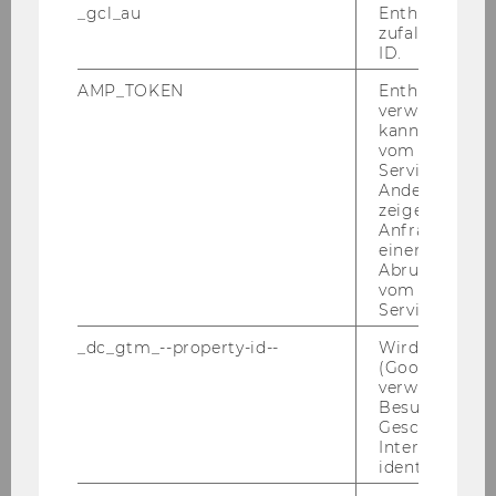
Die Bewerbungen sind bis spätestens
_gcl_au
Enthält eine
30.4.2007
(12.00 Uhr mittags Brüsseler
zufallsgenerie
ID.
Ortszeit) direkt an die in der Ausschreibung
angegebene Adresse zu senden.
AMP_TOKEN
Enthält ein To
2.) Die
Exe­cu­tiv­agen­tur Bil­dung, Au­dio­vi­su­el­
verwendet we
kann, um eine
les und Kul­tur (EACEA )
ver­öf­fent­lich­te
2 Stel­
vom AMP-Clie
len als Zeit­be­diens­te­te
(m/w) :
Service abzur
Sitz: Brüs­sel
Andere mögli
zeigen Opt-ou
Ge­sucht wird:
Anfrage im G
einen Fehler 
- Ko­or­di­na­tor für In­for­ma­ti­on und Kom­mu­ni­
Abrufen einer
ka­ti­on
( AD 8
vom AMP Clie
Service an.
)
- Finanzrat
_dc_gtm_--property-id--
Wird von Dou
(Google Tag 
(AST
3 und AST
verwendet, u
4)
Besucher nach
Geschlecht o
Informieren Sie sich über die Details dieser
Interessen zu
identifizieren.
Ausschreibungen auf der Homepage des