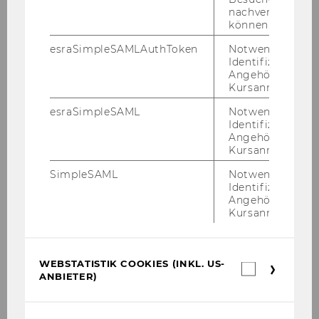
nachverfolgen z
können.
Ingrid Jilch
esraSimpleSAMLAuthToken
Notwendig zur
Identifizierung 
Angehörige/r für
o. Univ.Prof. Dr. Chris­toph Ba­delt, Rek­tor
Kursanmeldung.
esraSimpleSAML
Notwendig zur
Identifizierung 
Mitteilungsblatt vom 11. April 2007, 31.
Angehörige/r für
Stück
176) EU-Job Informationen des
Kursanmeldung.
Bundeskanzlersamtes
SimpleSAML
Notwendig zur
Identifizierung 
1.) Die
Europ. Agen­tur
für Grund­rech­te
ver­öf­
Angehörige/r für
fent­lich­te die Stel­le des
Di­rek­tors (m/w)
Kursanmeldung.
:
Einstufung: AD 14
WEBSTATISTIK COOKIES (INKL. US-
Webstatis
Sitz: Wien
ANBIETER)
Cookies
(inkl.
Insbesonders geforderte Qualifikationen:
US-
- Hochschulabschluss
Anbieter)