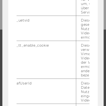
um, um gülti
über die Nutz
September 2007
Service zu s
_uetvid
Dieses Cookie
gesetzt, um d
Nutzung des 
Videoplayers 
ermöglichen
_tt_enable_cookie
Dieses Cookie
STUDIUM
verwendet, u
Vimeo-
WARUM WU?
Videoeinbett
BACHELOR
der WU-Websi
ermöglichen 
MASTER
andere nicht 
bezeichnete 
DOKTORAT / PHD
EXECUTIVE EDUCATION
afUserId
Dieses Cooki
Daten von
BEWERBUNG UND ZULASSUNG
Nutzer*innen,
eingebettete
INFORMATIONEN FÜR STUDIERENDE
Videos intera
INTERNATIONALE UND INCOMING EXCHANGE STUDIERENDE