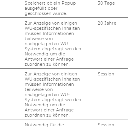
Speichert ob ein Popup
30 Tage
ausgefüllt oder
geschlossen wurde.
von Stellen für wissenschaftliches
Zur Anzeige von einigen
20 Jahre
WU-spezifischen Inhalten
müssen Informationen
teilweise von
von Stellen für Allgemeine
nachgelagerten WU-
enstete
System abgefragt werden.
Notwendig um die
Antwort einer Anfrage
zuordnen zu können.
 2006, 21. Stück
Zur Anzeige von einigen
Session
lans für das Bak­ka­lau­re­ats­stu­di­um
WU-spezifischen Inhalten
müssen Informationen
teilweise von
r 19. Sit­zung am 25. Jän­ner 2006 nach­ste­
nachgelagerten WU-
System abgefragt werden.
Notwendig um die
 19. Jän­ner 2006 auf Än­de­rung des Stu­di­en­
Antwort einer Anfrage
tu­di­um Wirt­schafts­recht ge­neh­migt.
zuordnen zu können.
Notwendig für die
Session