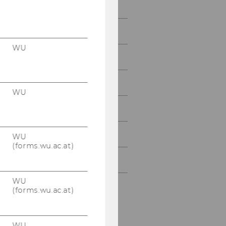
April 2006
WU
Mai 2006
Juni 2006
WU
Juli 2006
August 2006
WU
(forms.wu.ac.at)
September 2006
WU
(forms.wu.ac.at)
WU