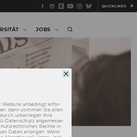
Facebook
Instagram
WU
YouTube
Newsletter
Bluesky
QUICKLINKS
Blog
RSITÄT
JOBS
Cookie
Consent
schließen
 Web­site un­be­dingt er­for­
­cken, dann stim­men Sie allen
durch un­ter­lie­gen Ihre
EU-​Datenschutz an­ge­mes­se­
hutz­recht­li­chen Rech­te in
­sen Daten er­lan­gen. Wenn