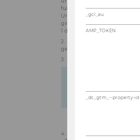
und An­wäl­te, Rich­te­rin­nen u
für (zu­künf­ti­ge) wis­sen­schaft­
_gcl_au
Uni­ver­si­tä­ten ver­mit­teln so
gis­ter­stu­di­um auf­bau­end a
1 die­ses Bak­ka­lau­re­ats­stu­di­e
AMP_TOKEN
2. In § 3 Abs 3 wird der Aus­dr
ge­setz 2002" er­setzt.
3. In § 5 lau­tet die letz­te Zeile
Fremdsprachliche Wirtsc
I
bei Wahl der Wirtschaftss
_dc_gtm_--property-id
bei Wahl einer anderen W
4. § 8 Abs 3 wird wie folgt ge­ä