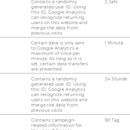
des Pri­vat­rechts 9 4 PI".
Contains a randomly
2 Jahr
generated user ID. Using
this ID, Google Analytics
can recognize returning
users on this website and
merge the data from
ie folgt: "Rechts­fra­gen der Un­ter­neh­mens­
previous visits.
Certain data is only sent
1 Minute
 "Kol­lek­ti­ves Ar­beits­recht 4 2 PI"
to Google Analytics a
maximum of once per
ird im Hin­blick auf eine ein­heit­li­che ge­
minute. As long as it is
e­rung wie folgt über­ar­bei­tet: Beide Ge­
set, certain data transfers
are prevented.
und aus­ge­schrie­ben (zB. Mit­ar­bei­te­rin­nen
Contains a randomly
24 Stunde
generated user ID. Using
it 1.10.2006 in Kraft.
this ID, Google Analytics
can recognize returning
users on this website and
merge the data from
 2006, 21. Stück
previous visits.
­jekt­lei­te­rin­nen und Pro­jekt­lei­ter
Contains campaign-
90 Tag
related information for
n/Pro­jekt­lei­ter wer­den gemäß § 27 Abs 2 Uni­