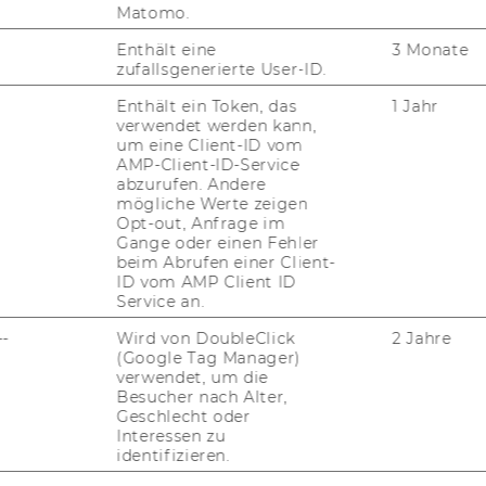
nd Rich­ter, No­ta­rin­nen und No­ta­re), sowie
Matomo.
li­che Mit­ar­bei­te­rin­nen und Mit­ar­bei­ter an
Enthält eine
3 Monate
ll. In die­sem Kon­zept wird Straf­recht im Ma­
zufallsgenerierte User-ID.
uf das Wahl­fach Straf­recht gemäß § 8 Abs 7 Z
n­plans ge­lehrt."
Enthält ein Token, das
1 Jahr
verwendet werden kann,
uck "UG" durch den Aus­druck "Uni­ver­si­täts­
um eine Client-ID vom
AMP-Client-ID-Service
abzurufen. Andere
mögliche Werte zeigen
 der Ta­bel­le wie folgt:
Opt-out, Anfrage im
Gange oder einen Fehler
beim Abrufen einer Client-
haftskommunikation
ID vom AMP Client ID
LVP
Service an.
4
2
prache Englisch
PI
--
Wird von DoubleClick
2 Jahre
irtschaftssprache
(Google Tag Manager)
verwendet, um die
Besucher nach Alter,
Geschlecht oder
Interessen zu
identifizieren.
n­dert: