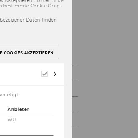
 Ak­zep­tie­ren“. Unter „In­di­
­nen be­stimm­te Coo­kie Grup­
nbezogener Daten finden
Studienjahr
2005/2006
E COOKIES AKZEPTIEREN
Oktober 2005
Erforderliche
Cookies
November 2005
benötigt.
Dezember 2005
Anbieter
WU
Jänner 2006
Februar 2006