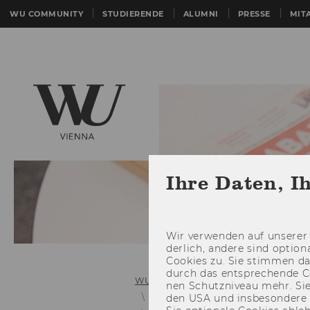
WU COMMUNITY
STUDIERENDE
ALUMNI
PRESSE
MIT
Ihre Daten, I
Wir ver­wen­den auf un­se­rer 
der­lich, an­de­re sind op­tio
Coo­kies zu. Sie stim­men 
durch das ent­spre­chen­de C
WU (Wirtschaftsuniversität Wien)
nen Schutz­ni­veau mehr. Sie 
Links zu älteren Mitteilungsblätter
den USA und ins­be­son­de­r