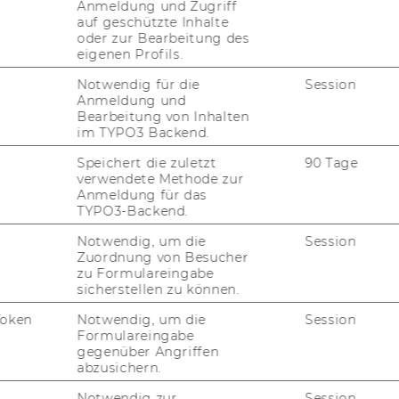
Anmeldung und Zugriff
auf geschützte Inhalte
Stick an­schlie­ßen
oder zur Bearbeitung des
eigenen Profils.
n?
Notwendig für die
Session
Anmeldung und
Bearbeitung von Inhalten
­rä­te - wie bei­spiels­
im TYPO3 Backend.
t­ge­brach­tes Note­
Speichert die zuletzt
90 Tage
verwendete Methode zur
Anmeldung für das
TYPO3-Backend.
Notwendig, um die
Session
T Po­di­um)
Zuordnung von Besucher
zu Formulareingabe
sicherstellen zu können.
Token
Notwendig, um die
Session
Formulareingabe
 nied­rig oder zu hoch –
gegenüber Angriffen
el­len?
abzusichern.
Notwendig zur
Session