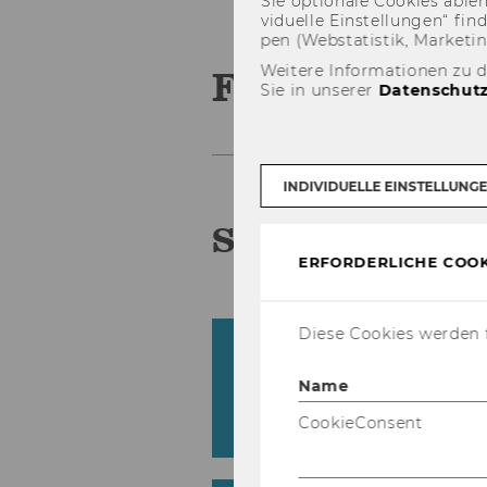
Sie op­tio­na­le Coo­kies ab­l
vi­du­el­le Ein­stel­lun­gen“ 
pen (Web­sta­tis­tik, Mar­ke­ti
FAQs
Weitere Informationen zu 
Sie in unserer
Datenschutz
INDIVIDUELLE EINSTELLUNG
Sys­tem
ERFORDERLICHE COOK
Diese Cookies werden f
Ich habe die Da­tei­en w
stal­tung am Desk­top g
Name
siert mit die­sen Da­tei
CookieConsent
mel­de?