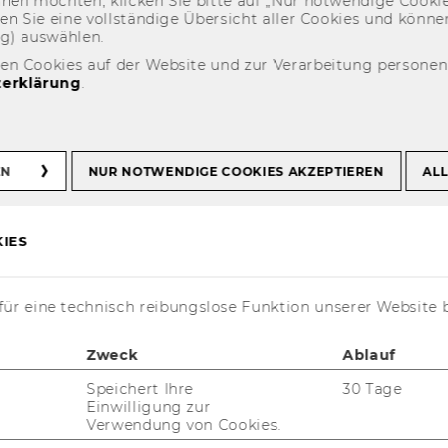
eh­nen möch­ten, kli­cken Sie bitte auf „Nur not­wen­di­ge Coo­kies
fin­den Sie eine voll­stän­di­ge Über­sicht aller Coo­kies und kön
ng) aus­wäh­len.
den Cookies auf der Website und zur Verarbeitung persone
erklärung
.
EN
NUR NOTWENDIGE COOKIES AKZEPTIEREN
ALL
IES
ür eine technisch reibungslose Funktion unserer Website 
äh­rend der Lehr­ver­an­
e­spei­chert. Was pas­
Zweck
Ablauf
­en, wenn ich mich ab­
Speichert Ihre
30 Tage
Einwilligung zur
Verwendung von Cookies.