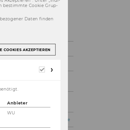
 Ak­zep­tie­ren“. Unter „In­di­
­nen be­stimm­te Coo­kie Grup­
nbezogener Daten finden
Medienguide
System
E COOKIES AKZEPTIEREN
Monitor (SMART Podium)
Erforderliche
Cookies
Annotieren am SMART
Podium
benötigt.
SMART Board (Das
Anbieter
interaktive Whiteboard)
WU
SMART Notebook Software