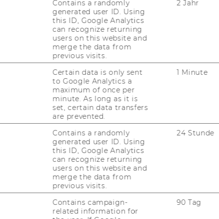
Contains a randomly
2 Jahr
generated user ID. Using
this ID, Google Analytics
can recognize returning
users on this website and
in­ger in einem PDF
merge the data from
 scrol­len?
previous visits.
Certain data is only sent
1 Minute
to Google Analytics a
ert nicht bzw. kann
maximum of once per
minute. As long as it is
n­ger be­die­nen. Was
set, certain data transfers
are prevented.
Contains a randomly
24 Stunde
generated user ID. Using
ps & Tricks zur Be­die­
this ID, Google Analytics
can recognize returning
g des SMART Boards?
users on this website and
merge the data from
previous visits.
a­gen
Contains campaign-
90 Tag
related information for