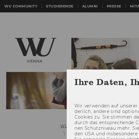
WU COMMUNITY
STUDIERENDE
ALUMNI
PRESSE
MIT
Ihre Daten, I
Wir ver­wen­den auf un­se­rer 
der­lich, an­de­re sind op­tio
Coo­kies zu. Sie stim­men 
durch das ent­spre­chen­de C
WU (Wirtschaftsuniversität Wien)
nen Schutz­ni­veau mehr. Sie 
Lehrorganisation & Lehrinfrastruk
den USA und ins­be­son­de­r