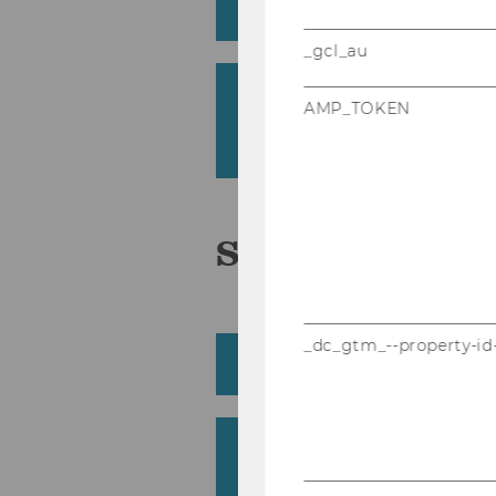
Voll­bild (ohne Menü) an
_gcl_au
Der Stift schreibt zu d
AMP_TOKEN
dün­ne­re Stär­ke ein­stel
cken zu müs­sen?
SMART Board
_dc_gtm_--property-id
Was ist ein SMART Boa
Ich habe die SMART Boar
Kann ich trotz­dem am