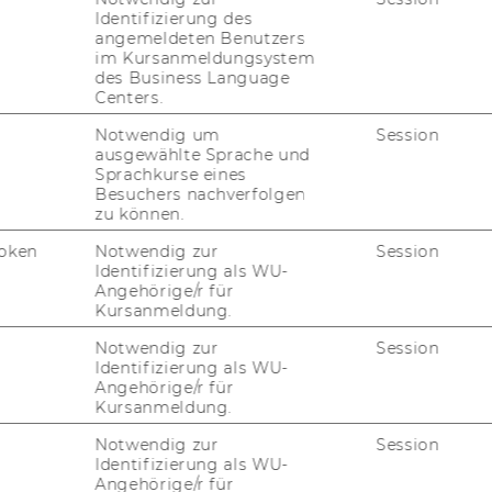
Identifizierung des
angemeldeten Benutzers
n Standard-​Farben
im Kursanmeldungsystem
h­len?
des Business Language
Centers.
Notwendig um
Session
ick. Wie kann ich eine
ausgewählte Sprache und
Sprachkurse eines
­len, ohne stän­dig kli­
Besuchers nachverfolgen
zu können.
oken
Notwendig zur
Session
Identifizierung als WU-
ei­ner PPT-​
Angehörige/r für
Kursanmeldung.
 neue leere Folie ein­
hrei­ben/zeich­
Notwendig zur
Session
Identifizierung als WU-
Angehörige/r für
Kursanmeldung.
Notwendig zur
Session
e­de zwi­schen den
Identifizierung als WU-
 Do­cu­ment View­er
Angehörige/r für