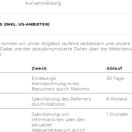
­der? Wann ver­wen­de
Kursanmeldung.
 (INKL. US-ANBIETER)
nk Menü (die „Kugel“).
n?
s können wir unser Angebot laufend verbessern und unsere 
. Dabei werden pseudonymisierte Daten über die Website
t.
White­board
Zweck
Ablauf
Eindeutige
30 Tage
Kennzeichnung eines
Besuchers durch Matomo.
 di­gi­ta­len
Speicherung des Referrers
6 Monate
durch Matomo.
Speicherung von
1 Stunden
Informationen über den
aktuellen
a­le White­board im
Webseitenbesuch durch