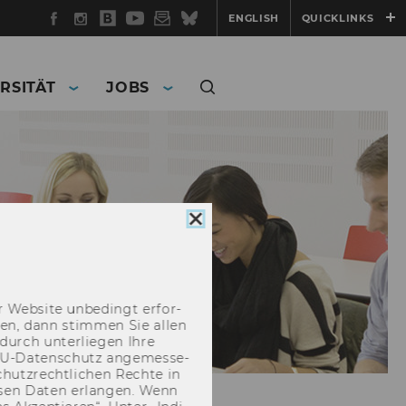
Facebook
Instagram
WU
YouTube
Newsletter
Bluesky
ENGLISH
QUICKLINKS
Blog
RSITÄT
JOBS
Cookie
Consent
schließen
 Web­site un­be­dingt er­for­
­cken, dann stim­men Sie allen
durch un­ter­lie­gen Ihre
EU-​Datenschutz an­ge­mes­se­
hutz­recht­li­chen Rech­te in
­sen Daten er­lan­gen. Wenn