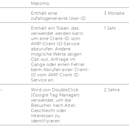
­zei­gen?
Matomo.
Enthält eine
3 Monate
zufallsgenerierte User-ID.
ick. Wie kann ich eine
Enthält ein Token, das
1 Jahr
­len, ohne stän­dig kli­
verwendet werden kann,
um eine Client-ID vom
AMP-Client-ID-Service
abzurufen. Andere
mögliche Werte zeigen
Opt-out, Anfrage im
Gange oder einen Fehler
beim Abrufen einer Client-
ID vom AMP Client ID
Service an.
--
Wird von DoubleClick
2 Jahre
rd?
(Google Tag Manager)
verwendet, um die
Besucher nach Alter,
Geschlecht oder
Interessen zu
d Stif­te ver­ges­sen.
identifizieren.
 SMART Board schrei­