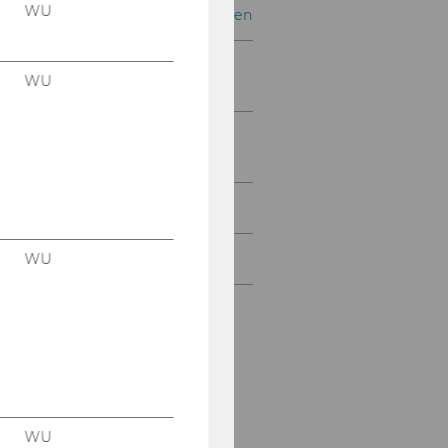
WU
Kameras in den Lehrräumen
Mikrofone in den
WU
Lehrräumen
LV-Aufzeichnung & LV-
Streaming
Webkonferenztools
FAQs
WU
WU