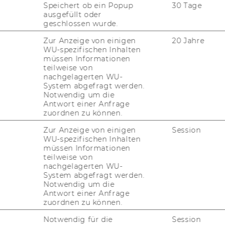
Speichert ob ein Popup
30 Tage
ind. zwei Pro­jek­ti­
ausgefüllt oder
Pro­jek­ti­ons­flä­che
geschlossen wurde.
bau­ten PCs pro­ji­ziert?
Zur Anzeige von einigen
20 Jahre
WU-spezifischen Inhalten
müssen Informationen
teilweise von
ide Pro­jek­ti­ons­flä­
nachgelagerten WU-
System abgefragt werden.
Notwendig um die
Antwort einer Anfrage
zuordnen zu können.
er Pro­jek­ti­ons­flä­che
Zur Anzeige von einigen
Session
wei un­ter­schied­li­che
WU-spezifischen Inhalten
n Pro­jek­ti­ons­flä­chen
müssen Informationen
teilweise von
nachgelagerten WU-
System abgefragt werden.
Notwendig um die
Antwort einer Anfrage
d­li­che Prä­sen­ta­tio­
zuordnen zu können.
sen?
Notwendig für die
Session