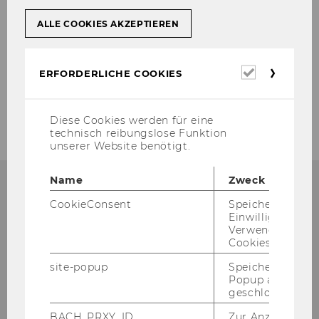
sich 2026 än­dert.
ALLE COOKIES AKZEPTIEREN
ZURÜCK ZUR ÜBERSICHT
Erforderl
ERFORDERLICHE COOKIES
Cookies
Diese Cookies werden für eine
technisch reibungslose Funktion
unserer Website benötigt.
Name
Zweck
CookieConsent
Speichert Ihre
Einwilligung zur
Betriebsrat für das
Verwendung vo
Cookies.
Allgemeine
site-popup
Speichert ob ein
Universitätspersonal an der
Popup ausgefüll
WU
geschlossen wur
BACH_PRXY_ID
Zur Anzeige von