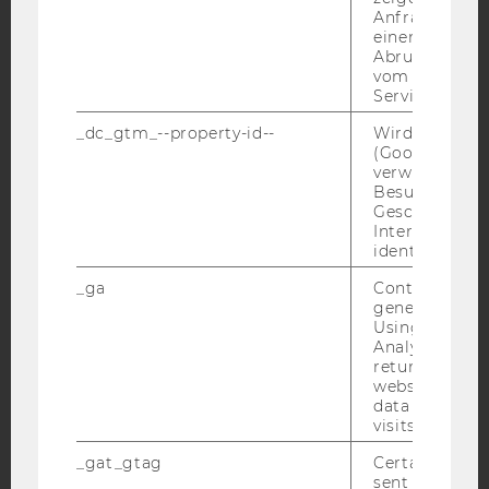
Anfrage im G
einen Fehler 
Abrufen einer
vom AMP Clie
YouTube
Newsletter
Bluesky
Service an.
_dc_gtm_--property-id--
Wird von Dou
(Google Tag 
verwendet, u
Besucher nach
Geschlecht o
IMPRESSUM
Interessen zu
BARRIEREFREIHEITSERKLÄRUNG WEBSEITE
identifizieren.
DATENSCHUTZERKLÄRUNG
_ga
Contains a r
generated use
DATENSCHUTZERKLÄRUNG SOCIAL MEDIA
Using this ID
Analytics can
DATENSCHUTZERKLÄRUNG
returning use
STUDIENBEWERBER*INNEN UND STUDIERENDE
website and 
COOKIE EINSTELLUNGEN
data from pre
visits.
Barrierefreiheitserklärung
_gat_gtag
Certain data i
sent to Googl
Webseite