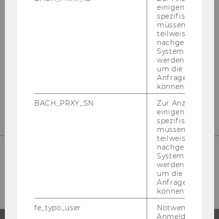
Gebäude AD
einigen WU-
Welthandelsplatz 1
spezifischen Inh
müssen Informa
1020 Wien
teilweise von
Österreich
nachgelagerten
System abgefra
Tel:
+43-1-31336-4845
werden. Notwen
E-Mail:
betriebsrat@wu.ac.at
um die Antwort 
Anfrage zuordne
Mit­tei­lung des Be­triebs­rats zur
können.
Datenschutz-​Grundverordnung (DSGVO)
BACH_PRXY_SN
Zur Anzeige von
einigen WU-
spezifischen Inh
müssen Informa
teilweise von
nachgelagerten
System abgefra
werden. Notwen
So fin­den Sie uns
um die Antwort 
Anfrage zuordne
können.
fe_typo_user
Notwendig für d
Anmeldung und