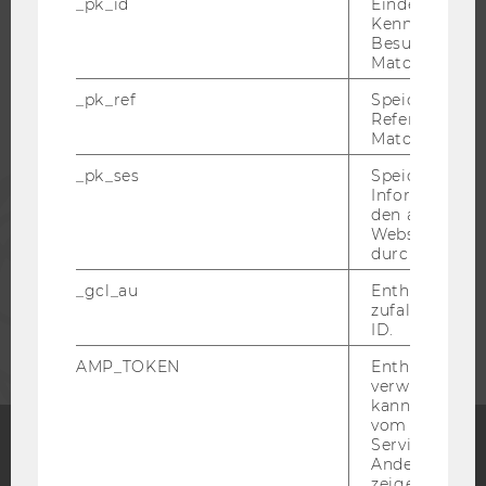
_pk_id
Eindeutige
Kennzeichnun
Besuchers du
STUDIERENDE
Matomo.
_pk_ref
Speicherung 
ALUMNI
Referrers dur
Matomo.
_pk_ses
Speicherung 
PRESSE
Informatione
den aktuellen
Webseitenbe
MITARBEITENDE
durch Matom
_gcl_au
Enthält eine
zufallsgenerie
UNTERNEHMEN
ID.
AMP_TOKEN
Enthält ein To
verwendet we
kann, um eine
vom AMP-Clie
Service abzur
Andere mögli
Facebook
Instagram
Blog
zeigen Opt-ou