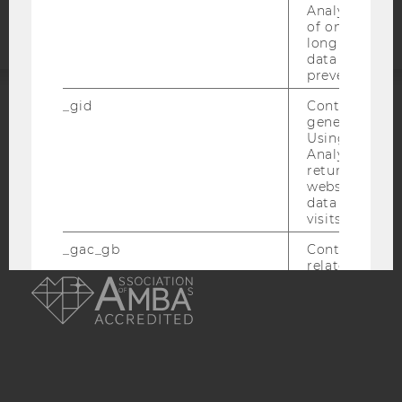
Analytics a 
of once per m
long as it is s
data transfers
prevented.
_gid
Contains a r
ACCREDITED BY:
generated use
Using this ID
Analytics can
EQUIS
AACSB
returning use
website and 
data from pre
visits.
_gac_gb
Contains cam
AMBA
related infor
the user. If G
Analytics and
Ads accounts 
linked, the co
tags on the G
website read 
cookie.