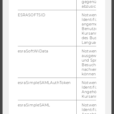
gegenüber Angri
abzusichern.
FORSCHUNGSPORTAL
ESRASOFTSID
Notwendig zur
FORSCHENDE
Identifizierung 
IMPACT DER FORSCHUNG
angemeldeten
Benutzers im
ORGANISATION DER FORSCHUNG
Kursanmeldung
FORSCHUNGSINFRASTRUKTUR
des Business
Language Center
esraSoftWiData
Notwendig um
ausgewählte Sp
UNIVERSITÄT
und Sprachkurse
Besuchers
nachverfolgen z
ÜBER DIE WU
können.
ORGANISATION
esraSimpleSAMLAuthToken
Notwendig zur
WIRTSCHAFT UND GESELLSCHAFT
Identifizierung 
Angehörige/r für
CAMPUS
Kursanmeldung.
NEWS
esraSimpleSAML
Notwendig zur
EVENTS ARCHIV
Identifizierung 
EVENTS