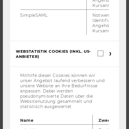
Angehörige/r für
Kursanmeldung.
WU FOUNDATION
SimpleSAML
Notwendig zur
Identifizierung 
Angehörige/r für
Kursanmeldung.
JOBS
JOBS
WEBSTATISTIK COOKIES (INKL. US-
Webstatis
JOBPORTAL
ANBIETER)
Cookies
RESEARCH CAREER
(inkl.
US-
WELCOME SERVICES
Anbieter)
Mithilfe dieser Cookies können wir
JOBS MIT WU-STUDIUM
unser Angebot laufend verbessern und
unsere Website an Ihre Bedürfnisse
KARRIEREKONTAKTE AN DER WU
anpassen. Dabei werden
KARRIERENETZWERKE AN DER WU
pseudonymisierte Daten über die
Websitenutzung gesammelt und
statistisch ausgewertet.
Name
Zweck
WU COMMUNITY