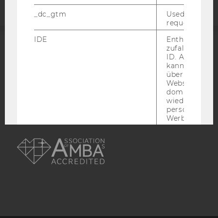
_dc_gtm
Used to throt
request rate.
IDE
Enthält eine
zufallsgenerie
ACCREDITED BY:
ID. Anhand di
kann Google 
EQUIS
AACSB
über verschie
Websites
domainübergr
wiedererkenn
personalisiert
Werbung auss
AMBA
player
Dieses Cooki
speichert
nutzerspezifi
Einstellungen
ein eingebett
Vimeo-Video
abgespielt wi
bedeutet, das
nächsten Ans
eines Vimeo-V