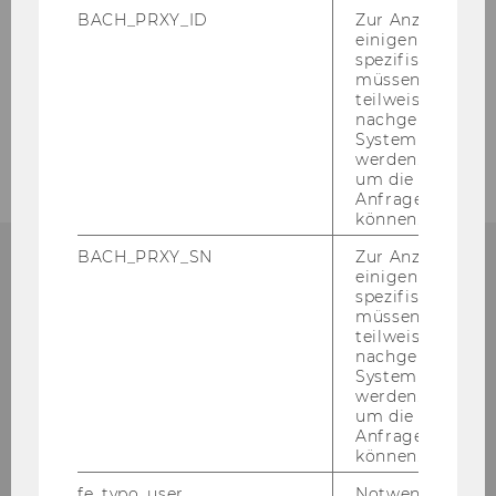
BACH_PRXY_ID
Zur Anzeige von
einigen WU-
spezifischen Inh
ZURÜCK ZUR ÜBERSICHT
müssen Informa
teilweise von
nachgelagerten
System abgefra
werden. Notwen
um die Antwort 
Anfrage zuordne
können.
BACH_PRXY_SN
Zur Anzeige von
einigen WU-
spezifischen Inh
müssen Informa
Betriebsrat für das
teilweise von
Allgemeine
nachgelagerten
System abgefra
Universitätspersonal an der
werden. Notwen
um die Antwort 
WU
Anfrage zuordne
können.
Gebäude AD
fe_typo_user
Notwendig für d