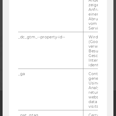
Andere mögli
zeigen Opt-ou
STUDIERENDE
Anfrage im G
einen Fehler 
Abrufen einer
ALUMNI
vom AMP Clie
Service an.
_dc_gtm_--property-id--
Wird von Dou
PRESSE
(Google Tag 
verwendet, u
Besucher nach
MITARBEITENDE
Geschlecht o
Interessen zu
identifizieren.
UNTERNEHMEN
_ga
Contains a r
generated use
Using this ID
Analytics can
returning use
website and 
data from pre
visits.
Facebook
Instagram
Blog
_gat_gtag
Certain data i