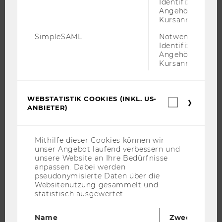
Identifizierung 
FORSCHUNGSPORTAL
Angehörige/r für
FORSCHENDE
Kursanmeldung.
IMPACT DER FORSCHUNG
SimpleSAML
Notwendig zur
Identifizierung 
ORGANISATION DER FORSCHUNG
Angehörige/r für
FORSCHUNGSINFRASTRUKTUR
Kursanmeldung.
WEBSTATISTIK COOKIES (INKL. US-
Webstatis
UNIVERSITÄT
ANBIETER)
Cookies
(inkl.
ÜBER DIE WU
US-
Anbieter)
ORGANISATION
Mithilfe dieser Cookies können wir
unser Angebot laufend verbessern und
WIRTSCHAFT UND GESELLSCHAFT
unsere Website an Ihre Bedürfnisse
anpassen. Dabei werden
CAMPUS
pseudonymisierte Daten über die
NEWS
Websitenutzung gesammelt und
statistisch ausgewertet.
EVENTS ARCHIV
EVENTS
Name
Zweck