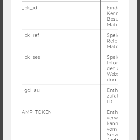
WU FOUNDATION
_pk_id
Eindeutige
Kennzeichnun
Besuchers du
Matomo.
JOBS
_pk_ref
Speicherung 
Referrers dur
JOBS
Matomo.
JOBPORTAL
_pk_ses
Speicherung 
RESEARCH CAREER
Informatione
den aktuellen
WELCOME SERVICES
Webseitenbe
JOBS MIT WU-STUDIUM
durch Matom
KARRIEREKONTAKTE AN DER WU
_gcl_au
Enthält eine
zufallsgenerie
KARRIERENETZWERKE AN DER WU
ID.
AMP_TOKEN
Enthält ein To
verwendet we
kann, um eine
WU COMMUNITY
vom AMP-Clie
Service abzur