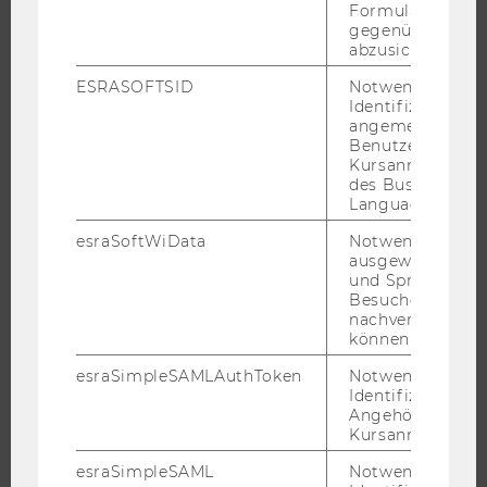
Formulareingab
STUDIUM
gegenüber Angri
abzusichern.
WARUM WU?
ESRASOFTSID
Notwendig zur
BACHELOR
Identifizierung 
angemeldeten
MASTER
Benutzers im
Kursanmeldung
DOKTORAT / PHD
des Business
EXECUTIVE EDUCATION
Language Center
BEWERBUNG UND ZULASSUNG
esraSoftWiData
Notwendig um
INFORMATIONEN FÜR STUDIERENDE
ausgewählte Sp
und Sprachkurse
INTERNATIONALE UND INCOMING EXCHANGE STUDIERENDE
Besuchers
nachverfolgen z
ANGEBOTE FÜR SCHULEN UND STUDIENINTERESSIERTE
können.
STUDENT CLUBS
esraSimpleSAMLAuthToken
Notwendig zur
Identifizierung 
Angehörige/r für
Kursanmeldung.
FORSCHUNG
esraSimpleSAML
Notwendig zur