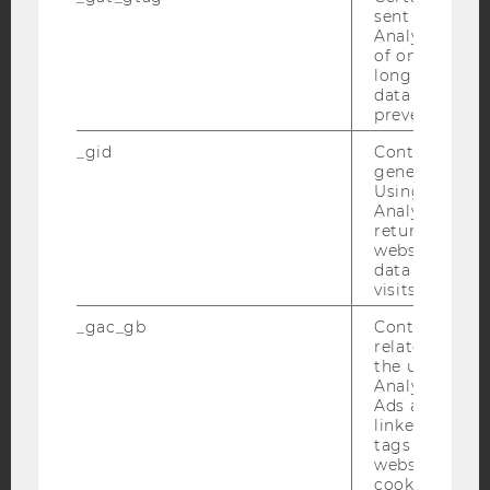
sent to Googl
Analytics a 
YouTube
Newsletter
Bluesky
of once per m
long as it is s
data transfers
prevented.
_gid
Contains a r
generated use
IMPRESSUM
Using this ID
Analytics can
BARRIEREFREIHEITSERKLÄRUNG WEBSEITE
returning use
website and 
DATENSCHUTZERKLÄRUNG
data from pre
DATENSCHUTZERKLÄRUNG SOCIAL MEDIA
visits.
DATENSCHUTZERKLÄRUNG
_gac_gb
Contains cam
STUDIENBEWERBER*INNEN UND STUDIERENDE
related infor
the user. If G
COOKIE EINSTELLUNGEN
Analytics and
Ads accounts 
linked, the co
Barrierefreiheitserklärung
tags on the G
Webseite
website read 
cookie.