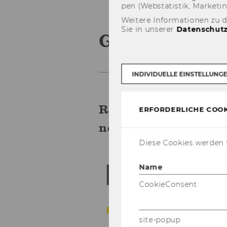
pen (Web­sta­tis­tik, Mar­ke­ti
Weitere Informationen zu 
Sie in unserer
Datenschutz
Gruppenüber
INDIVIDUELLE EINSTELLUNG
REWE Group Ös­ter­re
ERFORDERLICHE COOK
ner der Grup­pe 56
Diese Cookies werden f
W
Name
te
CookieConsent
ne
un
"W
site-popup
so