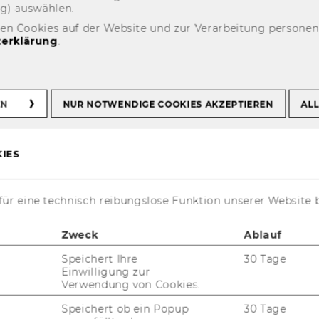
ng) aus­wäh­len.
den Cookies auf der Website und zur Verarbeitung persone
erklärung
.
sicht
EN
NUR NOTWENDIGE COOKIES AKZEPTIEREN
ALL
ich als Un­ter­neh­mens­part­
IES
ür eine technisch reibungslose Funktion unserer Website 
ir freu­en uns, mit der REWE Group Ös­
Zweck
Ablauf
r­reich einen star­ken Un­ter­neh­mens­part­
Speichert Ihre
30 Tage
r für die Stu­die­ren­den der Grup­pe 56 an
Einwilligung zur
­se­rer Seite zu haben.
Verwendung von Cookies.
ir sind die, die dich täg­lich mit dem ver­
Speichert ob ein Popup
30 Tage
r­gen, was du zum Leben brauchst – die