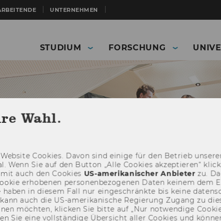
ARBEITENDE
UNTERNEHMEN
STUDIUM
FORSCHUNG
UNIVE
hre Wahl.
Web­site Coo­kies. Davon sind ei­ni­ge für den Be­trieb un­se­rer
­nal. Wenn Sie auf den But­ton „Alle Coo­kies ak­zep­tie­ren“ kli
damit auch den Coo­kies
US-​amerikanischer An­bie­ter
zu. Da­
oo­kie er­ho­be­nen per­so­nen­be­zo­ge­nen Daten kei­nem dem 
haben in die­sem Fall nur ein­ge­schränk­te bis keine da­ten­sc
e kann auch die US-​amerikanische Re­gie­rung Zu­gang zu die
Studierende
Informationen für Studierende
eh­nen möch­ten, kli­cken Sie bitte auf „Nur not­wen­di­ge Coo­kies
e
WU Center of Excellence
Gruppenübersicht
fin­den Sie eine voll­stän­di­ge Über­sicht aller Coo­kies und kön