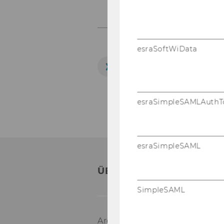
esraSoftWiData
ERFAHREN SIE ME
Gruppe 56
esraSimpleSAMLAuthT
esraSimpleSAML
ÜBERSICHT GRUPPE 1 - 5
SimpleSAML
Ar­chiv