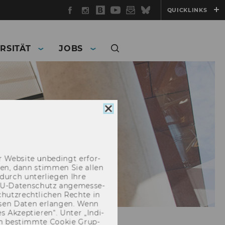
Facebook
Instagram
WU
YouTube
Newsletter
Bluesky
QUICKLINKS
Blog
RSITÄT
JOBS
Cookie
Consent
schließen
 Web­site un­be­dingt er­for­
­cken, dann stim­men Sie allen
durch un­ter­lie­gen Ihre
EU-​Datenschutz an­ge­mes­se­
hutz­recht­li­chen Rech­te in
­sen Daten er­lan­gen. Wenn
 Ak­zep­tie­ren“. Unter „In­di­
­nen be­stimm­te Coo­kie Grup­