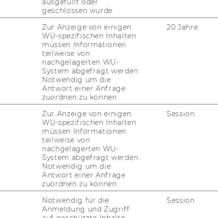
ausgefüllt oder
und 47.000 Mit­ar­bei­ter:innen und be­kann­
geschlossen wurde.
 PENNY und ADEG zäh­len wir zu den größ­
Zur Anzeige von einigen
20 Jahre
 und si­chern tag­täg­lich die Nah­ver­sor­
WU-spezifischen Inhalten
­rem Sitz in Wie­ner Neu­dorf aus steu­ern wir
müssen Informationen
teilweise von
r­reich, son­dern auch das in­ter­na­tio­na­le
nachgelagerten WU-
oup in acht wei­te­ren eu­ro­päi­schen Län­
System abgefragt werden.
­den Handels-​ und Tou­ris­tik­kon­zer­ne Eu­ro­
Notwendig um die
Antwort einer Anfrage
u­kunft von Er­näh­rung, Nach­hal­tig­keit und
zuordnen zu können.
 Mar­ke­ting, Ver­trieb oder Sup­ply Chain Ma­
Zur Anzeige von einigen
Session
WU-spezifischen Inhalten
­bil­dern fin­dest du bei uns viel­fäl­ti­ge
müssen Informationen
 mit uns zu han­deln, zu ge­stal­ten und
teilweise von
nachgelagerten WU-
System abgefragt werden.
ein Ar­beit­ge­ber mit Wir­kung.
Notwendig um die
Antwort einer Anfrage
zuordnen zu können.
ns­part­ner der Grup­pe 55
Notwendig für die
Session
Anmeldung und Zugriff
auf geschützte Inhalte