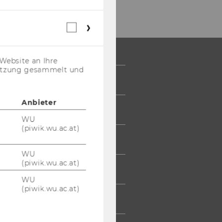
Webstatistik
Cookies
(inkl.
US-
Website an Ihre
Anbieter)
nutzung gesammelt und
 COMMUNITY
Anbieter
UDIERENDE
WU
(piwik.wu.ac.at)
UMNI
WU
(piwik.wu.ac.at)
ESSE
WU
(piwik.wu.ac.at)
TARBEITENDE