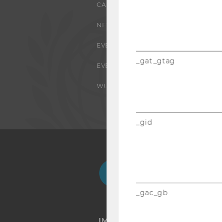
CAMPUS
NEWS
EVENTS ARCHIV
_gat_gtag
EVENTS
WU FOUNDATION
_gid
Facebook
Instagram
Blog
Yo
_gac_gb
IMPRESSUM