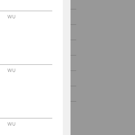
WU
Veranstaltungen
Newsletter
Firmenpartner
Presseberichte
WU
Alumni
Kontakt
WU