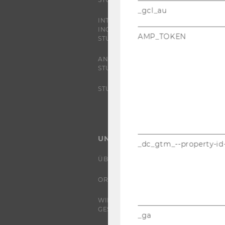
_gcl_au
INTERNATIONALE UND
INCOMING EXCHANGE
AMP_TOKEN
STUDIERENDE
ANGEBOTE FÜR SCHULEN UND
STUDIENINTERESSIERTE
STUDENT CLUBS
UNIVERSITÄT
_dc_gtm_--property-id
ÜBER DIE WU
ORGANISATION
WIRTSCHAFT UND
GESELLSCHAFT
_ga