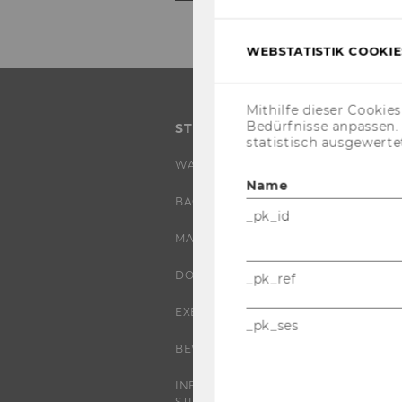
WEBSTATISTIK COOKIES
Mithilfe dieser Cookie
Bedürfnisse anpassen
STUDIUM
statistisch ausgewerte
WARUM WU?
Name
BACHELOR
_pk_id
MASTER
DOKTORAT / PHD
_pk_ref
EXECUTIVE EDUCATION
_pk_ses
BEWERBUNG UND ZULASSUNG
INFORMATIONEN FÜR
STUDIERENDE