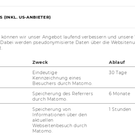
 (INKL. US-ANBIETER)
s können wir unser Angebot laufend verbessern und unsere 
. Dabei werden pseudonymisierte Daten über die Website
FORSCHUNG
t.
WU
FORSCHUNGSPORTAL
Zweck
Ablauf
ST
FORSCHENDE
Eindeutige
30 Tage
Kennzeichnung eines
IMPACT DER FORSCHUNG
Besuchers durch Matomo.
AL
ORGANISATION DER
Speicherung des Referrers
6 Monate
FORSCHUNG
durch Matomo.
PR
Speicherung von
1 Stunden
FORSCHUNGSINFRASTRUKTUR
Informationen über den
aktuellen
MI
Webseitenbesuch durch
Matomo.