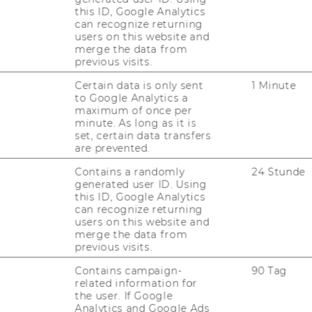
this ID, Google Analytics
JOBS MIT WU-STUDIUM
can recognize returning
users on this website and
merge the data from
KARRIEREKONTAKTE AN DER
previous visits.
WU
Certain data is only sent
1 Minute
KARRIERENETZWERKE AN DER
to Google Analytics a
WU
maximum of once per
minute. As long as it is
set, certain data transfers
are prevented.
Contains a randomly
24 Stunde
generated user ID. Using
this ID, Google Analytics
can recognize returning
users on this website and
uTube
Newsletter
Bluesky
ACCREDITED B
merge the data from
previous visits.
EQUIS
AAC
Contains campaign-
90 Tag
related information for
the user. If Google
Analytics and Google Ads