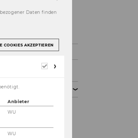
nbezogener Daten finden
WU Center of
Excellence
E COOKIES AKZEPTIEREN
Das Programm
Erforderliche
Aufnahme in das
Cookies
Programm
benötigt.
Gruppenübersicht
Anbieter
Gruppe 56
WU
Gruppe 55
WU
Übersicht Gruppe 1 - 54