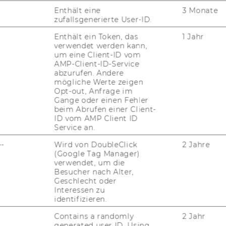
UN
Enthält eine
3 Monate
zufallsgenerierte User-ID.
Enthält ein Token, das
1 Jahr
verwendet werden kann,
um eine Client-ID vom
AMP-Client-ID-Service
abzurufen. Andere
mögliche Werte zeigen
Opt-out, Anfrage im
Gange oder einen Fehler
beim Abrufen einer Client-
ID vom AMP Client ID
Service an.
JOBS
--
Wird von DoubleClick
2 Jahre
(Google Tag Manager)
JOBS
verwendet, um die
Besucher nach Alter,
JOBPORTAL
Geschlecht oder
Interessen zu
identifizieren.
RESEARCH CAREER
Contains a randomly
2 Jahr
WELCOME SERVICES
generated user ID. Using