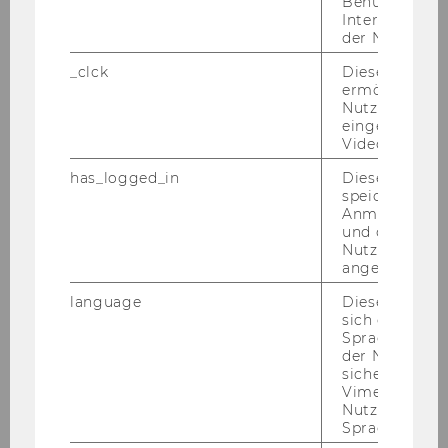
Benutzernam
Spezialisierung im Bereich Rechnungswesen
Interaktionsd
und/oder Steuern oder gleichzuhaltende
der Nutzer*in
Qualifikation
_clck
Dieses Cooki
- Kenntnisse im Bereich Rechnungswesen,
ermöglicht di
Nutzung des
Steuern und Wirtschaftsprüfung
eingebettete
- sehr gute Englischkenntnisse
Video Players
- Erfahrungen im Universitätsbetrieb von
has_logged_in
Dieses Cooki
Vorteil
speichert
Anmeldeinfo
Kennzahl: 3781
und ob sich de
Nutzer*in jem
angemeldet h
Ende der Bewerbungsfrist: 05.12.2018
language
Dieses Cooki
sich die
Spracheinstel
der Nutzer*in
Bitte bewerben Sie sich auf unserer Homepage
sichergestellt
unter
www.wu.ac.at/jobs
.
Vimeo in der
Nutzer ausge
Sprache ersch
4) In der
Abteilung für