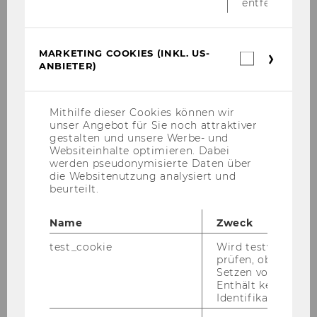
entfernt.
- sehr gute Englischkenntnisse
- fundierte EDV-Kenntnisse, vorzugsweise auch
in quantitativen und qualitativen
MARKETING COOKIES (INKL. US-
Marketin
ANBIETER)
Analyseverfahren
Cookies
(inkl.
- Bereitschaft zur Ausrichtung der eigenen
US-
Forschungsarbeit an den
Anbieter)
Mithilfe dieser Cookies können wir
Forschungsschwerpunkten des Instituts, v.a.
unser Angebot für Sie noch attraktiver
HRM und Karriereforschung
gestalten und unsere Werbe- und
Websiteinhalte optimieren. Dabei
- von Vorteil sind: Erfahrung bei der
werden pseudonymisierte Daten über
Antragstellung von wissenschaftlichen
die Websitenutzung analysiert und
Drittmittelprojekten und deren Abwicklung an
beurteilt.
Universitäten; Erfahrung in wissenschaftlichen
Projekten, idealerweise im Rahmen
Name
Zweck
internationaler Projektteams
test_cookie
Wird testweise ge
prüfen, ob der Br
Kennzahl: 3760
Setzen von Cookies
Enthält keine
Identifikationsme
Ende der Bewerbungsfrist: 19.12.2018