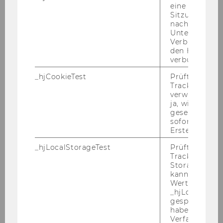
eine
19.12.2018
Sitzung/Aufz
6) Im
Interdisziplinären Institut für
nach einer
Unterbrechun
Verhaltenswissenschaftlich Orientiertes
Verbindung w
Management
ist voraussichtlich ab 01.01.2019
den Hotjar-Se
befristet für die Dauer von sechs Jahren
eine
verbunden wir
Stelle für einen Universitätsassistenten/eine
_hjCookieTest
Prüft, ob der 
Universitätsassistentin prae doc (Teaching
Tracking Cod
verwenden ka
and Research Associate)
(Angestellte/r gemäß
ja, wird ein W
Kollektivvertrag für die Arbeitnehmer/innen der
gesetzt. Wird 
Universitäten, monatliches Mindestentgelt:
sofort nach s
Erstellung ge
2.095,95 Euro brutto, Anrechnung von
tätigkeitsbezogenen Vordienstzeiten möglich),
_hjLocalStorageTest
Prüft, ob der 
Beschäftigungsausmaß: 30 Std./Woche,
zu
Tracking Code
Storage verw
besetzen.
kann. Wenn ja
Wert 1 gesetzt
Wir weisen darauf hin, dass der WU-
_hjLocalStora
gespeicherte
Personalentwicklungsplan für
haben keine
Universitätsassistent/inn/en prae doc eine
Verfallszeit, 