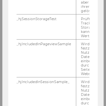
maximale Befristungsdauer von sechs Jahren
aber fast sofo
ihrer Erstellu
vorsieht. Bewerber/innen, die bereits als
gelöscht.
Ersatzkräfte an der WU beschäftigt sind,
können daher nur mehr für die auf sechs Jahre
_hjSessionStorageTest
Prüft, ob der 
Tracking Cod
fehlende Zeit eingestellt werden. Die
Storage verw
Wiederbestellung von Personen, die bereits
kann. Wenn ja
eine Stelle als Universitätsassistent/in prae doc
Wert von 1 ges
inne hatten, ist lediglich auf eine Stelle eines
_hjIncludedInPageviewSample
Wird gesetzt
Universitätsassistenten post doc/einer
festzustellen,
Nutzer in die
Universitätsassistentin post doc im Tenure
Datenstichpr
Track möglich.
einbezogen wi
durch das
Seitenaufrufli
Aufgabengebiet:
Website defini
Die Aufgaben umfassen insbesondere: die
Unterstützung des Instituts bei der Erfüllung
_hjIncludedInSessionSample_
Wird gesetzt
festzustellen,
von Forschungsaufgaben, bei
Nutzer in die
Lehrveranstaltungen und Prüfungen, bei der
Datenstichpr
Betreuung der Studierenden und im
einbezogen wi
durch das täg
Wissenschaftsmanagement; die Abhaltung von