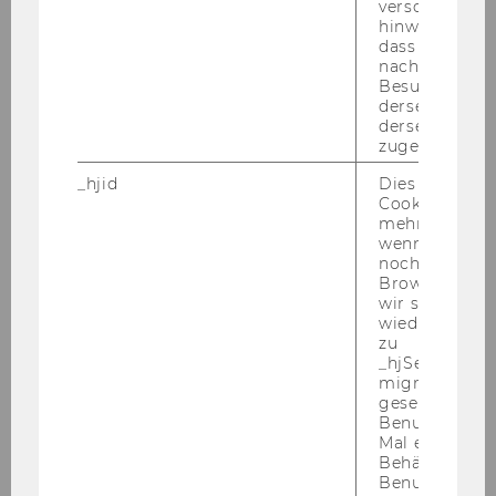
verschiedene
- Kenntnis und Einsatz von verschiedensten
hinweg.Stellt 
didaktischen Methoden von Vorteil
dass Daten v
- Fähigkeit zur selbstständigen Arbeit
nachfolgende
Besuchen auf
derselben We
Kennzahl: 3782
derselben Ben
zugeordnet w
Ende der Bewerbungsfrist: 05.12.2018
_hjid
Dies ist ein al
Cookie, das wi
mehr setzen, 
wenn ein Benu
Bitte bewerben Sie sich auf unserer Homepage
noch in sein
Browser hat,
unter
www.wu.ac.at/jobs
.
wir seinen We
wiederverwen
5) Im
Institut für Österreichisches und
zu
_hjSessionUser
Internationales Steuerrecht
ist voraussichtlich
migrieren. Wi
ab 01.01.2019 befristet bis 31.12.2019
eine Stelle
gesetzt, wenn
eines eAssistenten/einer eAssistentin
Benutzer zum
Mal eine Seite
(Angestellte/r gemäß Kollektivvertrag für die
Behält die Hot
Arbeitnehmer/innen der Universitäten,
Benutzer-ID be