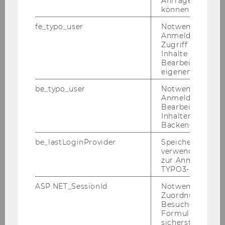
Anfrage zuordne
können.
spre­chen, sind zu Be­wer­bungs­ge­sprä­chen ein­
zu­la­den.
fe_typo_user
Notwendig für d
Anmeldung und
Zugriff auf gesc
An der WU ist ein Ar­beits­kreis für Gleich­be­
Inhalte oder zur
hand­lungs­fra­gen ein­ge­rich­tet. Nä­he­re In­for­
Bearbeitung des
ma­tio­nen fin­den Sie unter
eigenen Profils.
http://www.wu.ac.at/struc­tu­re/lobby/equaltre­
be_typo_user
Notwendig für d
at­ment
.
Anmeldung und
Bearbeitung von
Inhalten im TYP
Reise-​ und Auf­ent­halts­kos­ten:
Backend.
Wir bit­ten Be­wer­be­rin­nen und Be­wer­ber um
be_lastLoginProvider
Speichert die zul
Ver­ständ­nis dafür, dass Reise-​ und Auf­ent­halts­
verwendete Met
kos­ten, die aus An­lass von Auswahl-​ und Auf­
zur Anmeldung f
nah­me­ver­fah­ren ent­ste­hen, nicht von der Wirt­
TYPO3-Backend.
schafts­uni­ver­si­tät Wien ab­ge­gol­ten wer­den
ASP.NET_SessionId
Notwendig, um 
kön­nen.
Zuordnung von
Besucher zu
Formulareingab
AUS­GE­SCHRIE­BE­NE STEL­LEN:
sicherstellen zu