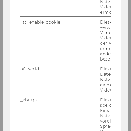
Die Aufgaben des Universitätsassistenten/der
Nutzung des 
Videoplayers 
Universitätsassistentin prae doc umfassen
ermöglichen
insbesondere:
_tt_enable_cookie
Dieses Cookie
- Mitarbeit bei Forschungsprojekten
verwendet, u
- Mitarbeit bei Organisations- und
Vimeo-
Verwaltungsaufgaben sowie an
Videoeinbett
der WU-Websi
Evaluierungsmaßnahmen
ermöglichen 
- Betreuung von Studierenden
andere nicht 
- selbständige Forschungstätigkeiten,
bezeichnete 
insbesondere Möglichkeit zur Erstellung einer
afUserId
Dieses Cooki
thematisch und methodologisch zum Profil
Daten von
der Abteilung passenden Dissertation
Nutzer*innen,
eingebettete
- Mitwirkung in der Lehre
Videos intera
- Mitbetreuung von Bachelor- und
Masterarbeiten
_abexps
Dieses Cooki
speichert get
Einstellungen
Ihr Profil:
Nutzer*in, zB.
- abgeschlossenes Diplom-/Masterstudium der
voreingestell
Sprache, Regi
Sozial- und Wirtschaftswissenschaften mit