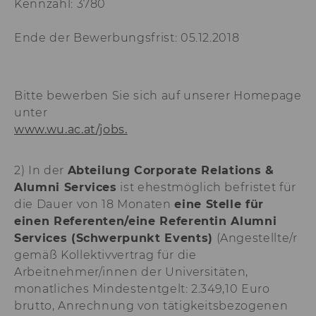
Kennzahl: 3780
von LinkedIn.
aam_uuid
Dieses Cookie dien
Ende der Bewerbungsfrist: 05.12.2018
Synchronisierung
Audience Manager
AMCV_XXX_at_AdobeOrg
Dieses Cookie enth
Bitte bewerben Sie sich auf unserer Homepage
eindeutige Kennun
Adobe Experience 
unter
www.wu.ac.at/jobs.
li_mc
Dieses Cookie wird
temporärer Cache
Es dient dazu,
2) In der
Abteilung Corporate Relations &
Einwilligungsinfo
des/ der Nutzer*in
Alumni Services
ist ehestmöglich befristet für
Datenbank client-s
die Dauer von 18 Monaten
eine Stelle für
verfügbar zu habe
einen Referenten/eine Referentin Alumni
lang
Dieses Cookie merk
Services (Schwerpunkt Events)
(Angestellte/r
Spracheinstellung 
gemäß Kollektivvertrag für die
Nutzer*in. So wird
Arbeitnehmer/innen der Universitäten,
sichergestellt, das
LinkedIn.com-Webs
monatliches Mindestentgelt: 2.349,10 Euro
vom Nutzer ausge
brutto, Anrechnung von tätigkeitsbezogenen
Sprache erscheint.