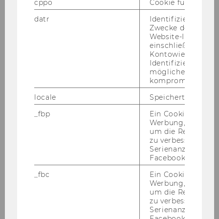
cppo
Cookie für statist
rei­ches Con­trol­ling und Fi­nanz­buch­hal­tung.
datr
Identifiziert den 
Zwecke der Sicher
- Lei­tung, Füh­rung und Wei­ter­ent­wick­lung der
Website-Integrität
Ab­tei­lung Fi­nanz­buch­hal­tung (dzt. 9 Per­so­nen)
einschließlich der
Kontowiederherst
- Ei­gen­ver­ant­wort­li­che Er­le­di­gung des ex­ter­
Identifizierung vo
nen Rech­nungs­we­sens, ins­be­son­de­re der
möglicherweise
Anlagen-​ Debitoren-​ und Kre­di­to­ren­buch­hal­
kompromittierten
tung, Bi­lan­zie­rung und Er­stel­lung von
locale
Speichert Sprache
Quartals-​ und Jah­res­ab­schlüs­sen
_fbp
Ein Cookie für Fa
- Er­stel­lung von Plan­bi­lan­zen
Werbung, das verw
- Ord­nungs­ge­mä­ße Ab­wick­lung aller abgaben-​
um die Relevanz z
und EU-​beihilferechtlichen Ob­lie­gen­hei­ten im
zu verbessern sow
Serienanzeigenpro
Kom­pe­tenz­be­reich (so­wohl im ho­heit­li­chen als
Facebook bereitzus
auch wirt­schaft­li­chen Tä­tig­keits­be­reich der
Uni­ver­si­tät inkl. Be­trie­be ge­werb­li­cher Art)
_fbc
Ein Cookie für Fa
Werbung, das verw
- Ab­wick­lung des Zah­lungs­ver­kehrs
um die Relevanz z
- Ent­wick­lung, Um­set­zung und lfd. Kon­trol­le
zu verbessern sow
von WU-​weiten Stan­dards im Be­reich des Fi­
Serienanzeigenpro
Facebook bereitzus