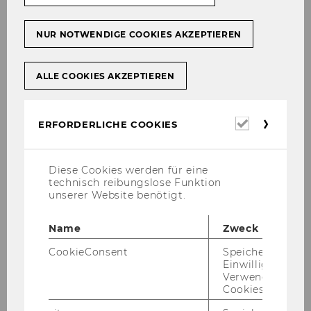
er/in
Aishwarya Krishnan M.Sc.
NUR NOTWENDIGE COOKIES AKZEPTIEREN
Projekt
Validierung NdK
ALLE COOKIES AKZEPTIEREN
Projektleit
ao. Univ. Prof. Dr. Alexander
er/in
Kaiser
Erforderl
ERFORDERLICHE COOKIES
Projekt
HybriDlux
Cookies
Projektleit
Ass.Prof. Dr. Stefan Sobernig
Diese Cookies werden für eine
er/in
technisch reibungslose Funktion
unserer Website benötigt.
Name
Zweck
Univ.Prof. Dr. Edel­traud Hanappi-​Egger, Rek­to­
rin
CookieConsent
Speichert Ihre
Einwilligung zur
Verwendung vo
Cookies.
36) Aus­schrei­bung von Stel­len