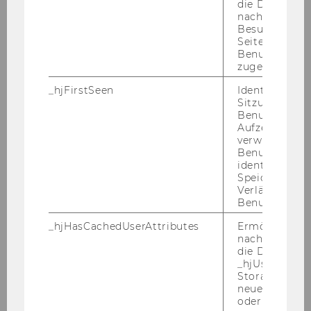
die Daten von
Wirtschaftsuniversität Wien die Erhöhung des
nachfolgende
Besuchen der
Frauenanteils beim allgemeinen Personal zum
Seite derselb
Ziel gesetzt hat, werden qualifizierte Frauen
Benutzer-ID
ausdrücklich aufgefordert, sich zu bewerben.
zugeordnet w
Bei gleicher Qualifikation werden Frauen
_hjFirstSeen
Identifiziert d
vorrangig aufgenommen. Alle Bewerberinnen,
Sitzung eines
die die gesetzlichen Aufnahmeerfordernisse
Benutzers. Wi
Aufzeichnungs
erfüllen und den Anforderungen des
verwendet, u
Ausschreibungstextes entsprechen, sind zu
Benutzersitz
Bewerbungsgesprächen einzuladen.
identifizieren.
Speicherdaue
· An der WU ist ein Arbeitskreis für
Verlängert sic
Gleichbehandlungsfragen eingerichtet. Nähere
Benutzeraktivi
Informationenfinden Sie unter
_hjHasCachedUserAttributes
Ermöglicht e
http://www.wu.ac.at/structure/lobby/equaltre
nachzuvollzie
atment
die Daten in
_hjUserAttrib
· Reise- und Aufenthaltskosten: Wir bitten
Storage auf 
Bewerberinnen und Bewerber um Verständnis
neuesten Stan
dafür, dass Reise- und Aufenthaltskosten, die
oder nicht.