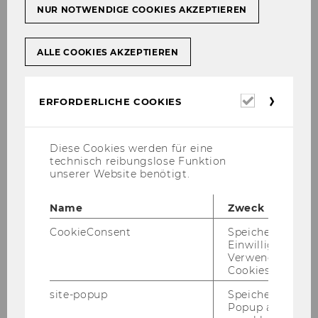
Ernennung zum
NUR NOTWENDIGE COOKIES AKZEPTIEREN
stellvertretenden Vorstand des
Institute for Ecological
ALLE COOKIES AKZEPTIEREN
Economics, Department für
Sozioökonomie
Erforderl
ERFORDERLICHE COOKIES
252
Cookies
Ausschreibungen von Stellen
Diese Cookies werden für eine
für wissenschaftliches Personal
technisch reibungslose Funktion
unserer Website benötigt.
253
Name
Zweck
Ausschreibungen von Stellen
CookieConsent
Speichert Ihre
für allgemeines Personal
Einwilligung zur
Verwendung vo
Cookies.
Mitteilungsblatt vom 09. Juli 2014, 41.
site-popup
Speichert ob ein
Popup ausgefüll
Stück
246)