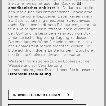
Sie stim­men damit auch den Coo­kies
US-​
amerikanischer An­bie­ter
zu. Da­durch un­ter­lie­
Einrichtung des Institute for
gen Ihre durch das ent­spre­chen­de Coo­kie er­ho­
Ecological Economics,
be­nen per­so­nen­be­zo­ge­nen Daten kei­nem dem
Department für Sozioökonomie
EU-​Datenschutz an­ge­mes­se­nen Schutz­ni­veau
mehr. Sie haben in die­sem Fall nur ein­ge­schränk­
te bis keine da­ten­schutz­recht­li­chen Rech­te in
249
den USA und ins­be­son­de­re kann auch die US-​
amerikanische Re­gie­rung Zu­gang zu die­sen
Zuordnung zum Institute for
Daten er­lan­gen. Wenn Sie kei­nen oder nur ein­zel­
nen Coo­kies zu­stim­men möch­ten, kli­cken Sie
Ecological Economics
bitte auf „In­di­vi­du­el­le Ein­stel­lun­gen“. Dort kön­
nen Sie die Coo­kies in­di­vi­du­ell ver­wal­ten.
250
Weitere Informationen zu den Cookies auf der
Website und zur Verarbeitung
Ernennung zum Vorstand des
personenbezogener Daten finden Sie in unserer
Datenschutzerklärung
.
Institute for Ecological
Economics, Department für
Sozioökonomie
INDIVIDUELLE EINSTELLUNGEN
251