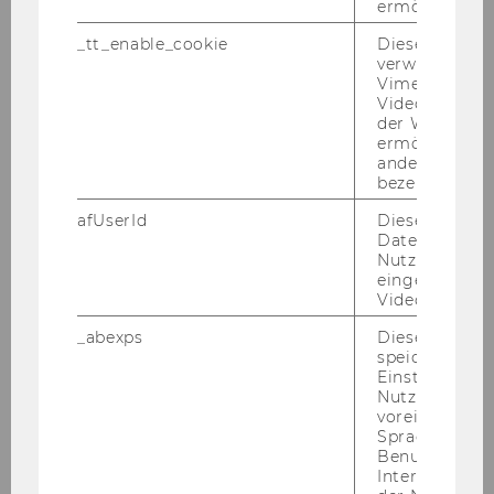
ermöglichen
Über­durch­schnitt­li­cher Stu­di­en­erfolg, Fremd­
spra­chen­kennt­nis­se, päd­ago­gi­sche Eig­nung,
_tt_enable_cookie
Dieses Cookie
verwendet, u
Be­reit­schaft zur Wei­ter­ent­wick­lung der Lehre
Vimeo-
und der ad­mi­nis­tra­ti­ven Pro­zes­se am In­sti­tut,
Videoeinbett
Kom­mu­ni­ka­ti­ons­kom­pe­tenz, Fle­xi­bi­li­tät und
der WU-Websi
ermöglichen 
hohe Selbst­mo­ti­va­ti­on
andere nicht 
bezeichnete 
afUserId
Dieses Cooki
Daten von
Kenn­zahl: 2590
Nutzer*innen,
eingebettete
Videos intera
Bitte be­wer­ben Sie sich auf un­se­rer Home­page
_abexps
Dieses Cooki
speichert get
unter
http://www.wu.ac.at/jobs
Einstellungen
Nutzer*in, zB.
voreingestell
Sprache, Regi
Benutzernam
Ende der Be­wer­bungs­frist: 30. Juli 2014
Interaktionsd