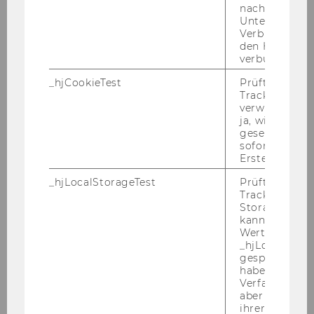
nach einer
Unterbrechun
Ihr Pro­fil:
Verbindung w
den Hotjar-Se
Ab­ge­schlos­se­ne kauf­män­ni­sche Aus­bil­dung
verbunden wir
Ma­tu­ra (vor­zugs­wei­se HAK) er­wünscht
Ein­schlä­gi­ge Be­rufs­er­fah­rung
_hjCookieTest
Prüft, ob der 
Tracking Cod
Her­vor­ra­gen­de Deutsch­kennt­nis­se
verwenden ka
Sehr gute Eng­lisch­kennt­nis­se
ja, wird ein W
Sehr gute IT-​Anwender/in­nen­kennt­nis­se (MS
gesetzt. Wird 
sofort nach s
Of­fice)
Erstellung ge
Sehr gute Kom­mu­ni­ka­ti­ons­fä­hig­keit
Ver­läss­lich­keit, Ge­nau­ig­keit und Or­ga­ni­sa­ti­ons­
_hjLocalStorageTest
Prüft, ob der 
Tracking Code
fä­hig­keit
Storage verw
kann. Wenn ja
Wert 1 gesetzt
_hjLocalStora
gespeicherte
Kenn­zahl: 2601
haben keine
Verfallszeit, 
aber fast sofo
ihrer Erstellu