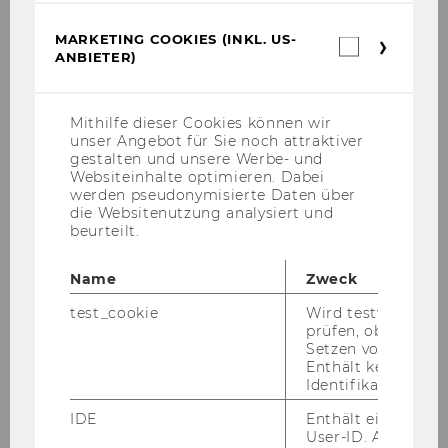
weiteren Systemen der WU
MARKETING COOKIES (INKL. US-
· Mitarbeit am Umstieg von Aleph auf das
Marketin
ANBIETER)
Cookies
Nachfolgesystem und Projektverantwortung in
(inkl.
Teilbereichen
US-
· Betreuung und Ausbau des Discoverytools
Anbieter)
Mithilfe dieser Cookies können wir
primo@wu, insbesondere Integration der el
unser Angebot für Sie noch attraktiver
gestalten und unsere Werbe- und
ektronischen Angebote der WU-Bibliothek<br
Websiteinhalte optimieren. Dabei
werden pseudonymisierte Daten über
/>
die Websitenutzung analysiert und
· Analyse von Entwicklungen im
beurteilt.
Bibliothekswesen
· Planung und Durchführung von Projekten in
Name
Zweck
den Servicebereichen der Bibliothek
test_cookie
Wird testweise ge
· Mitarbeit an diversen Service
prüfen, ob der Br
Setzen von Cookies
angeboten der Bibliothek wie der Vermittlung
Enthält keine
von Informationskompetenz<br />
Identifikationsme
Ihr Pro­fil:
IDE
Enthält eine zufal
· Analytisches Denkvermögen insbesondere im
User-ID. Anhand d