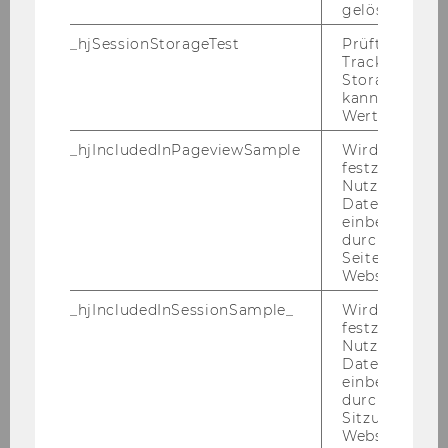
gelöscht.
Bitte bewerben Sie sich auf unserer Homepage
_hjSessionStorageTest
Prüft, ob der 
unter
http://www.wu.ac.at/jobs
Tracking Cod
Storage verw
kann. Wenn ja
Wert von 1 ges
Ende der Be­wer­bungs­frist: 06. Au­gust 2014
_hjIncludedInPageviewSample
Wird gesetzt
festzustellen,
Nutzer in die
Datenstichpr
einbezogen wi
durch das
2.) In der
Universitätsbibliothek,
Seitenaufrufli
Servicemanagement
ist voraussichtlich ab 1.
Website defini
August 2014 vorläufig befristet auf sechs
_hjIncludedInSessionSample_
Wird gesetzt
Monate mit der Möglichkeit einer
festzustellen,
unbefristeten Verlängerung
eine Stelle eines
Nutzer in die
Datenstichpr
Bibliothekars/einer Bibliothekarin
einbezogen wi
Bibliothekssysteme
(Angestellte/r gemäß
durch das täg
Kollektivvertrag für die Arbeitnehmer/innen der
Sitzungslimit 
Website defini
Universitäten, monatliches Mindestentgelt: