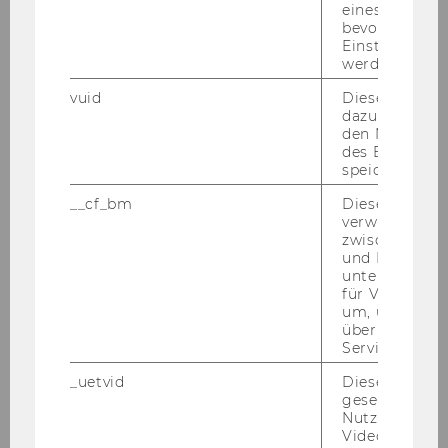
ment; Ab­hal­tung von Lehr­ver­an­stal­tun­gen und
eines Vimeo-V
bevorzugten
Be­treu­ung der Stu­die­ren­den ein­schließ­lich
Einstellungen
der Prü­fungs­tä­tig­keit; Mit­wir­kung an
werden.
Organisations-​ und Ver­wal­tungs­auf­ga­ben und
vuid
Dieser Cookie
an Eva­lu­ie­rungs­maß­nah­men; die per­sön­li­che
dazu eingeset
Un­ter­stüt­zung des Vor­ge­setz­ten in sei­nen Auf­
den Nutzungs
des Benutzers
ga­ben in For­schung, Lehre und Ad­mi­nis­tra­ti­on.
speichern.
Es be­steht die Mög­lich­keit der Pro­mo­ti­on.
__cf_bm
Dieses Cookie
verwendet, u
zwischen Men
Ihr Pro­fil:
und Bots zu
Ab­ge­schlos­se­nes Diplom-​ oder Mas­ter­stu­di­um
unterscheiden.
der Sozial-​ oder Wirt­schafts­wis­sen­schaf­ten
für Vimeo no
um, um gülti
Fun­dier­te Kennt­nis­se im Be­reich der BWL des
über die Nutz
Au­ßen­han­dels (fach­ein­schlä­gi­ge wis­sen­schaft­
Service zu s
li­che Ar­bei­ten (zB Di­plom­ar­beit) und/oder prak­
_uetvid
Dieses Cookie
ti­sche Er­fah­run­gen) mit dem Fokus "Fi­nan­zie­
gesetzt, um d
rung und Ri­si­ko­ab­si­che­rung im Aus­lands­ge­
Nutzung des 
Videoplayers 
schäft"