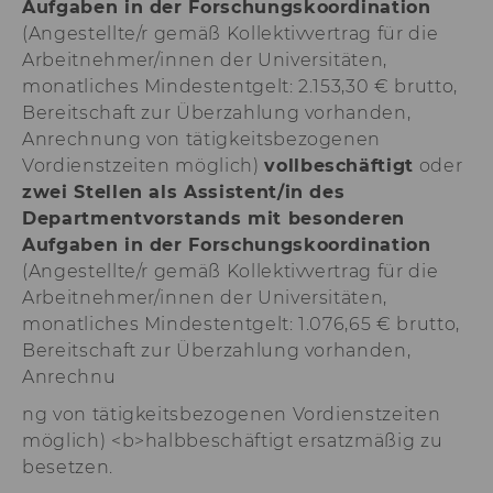
Aufgaben in der Forschungskoordination
aam_uuid
Dieses Cookie dien
(Angestellte/r gemäß Kollektivvertrag für die
Synchronisierung
Audience Manager
Arbeitnehmer/innen der Universitäten,
monatliches Mindestentgelt: 2.153,30 € brutto,
AMCV_XXX_at_AdobeOrg
Dieses Cookie enth
Bereitschaft zur Überzahlung vorhanden,
eindeutige Kennun
Adobe Experience 
Anrechnung von tätigkeitsbezogenen
Vordienstzeiten möglich)
vollbeschäftigt
oder
li_mc
Dieses Cookie wird
temporärer Cache
zwei Stellen als Assistent/in des
Es dient dazu,
Departmentvorstands mit besonderen
Einwilligungsinfo
Aufgaben in der Forschungskoordination
des/ der Nutzer*in
Datenbank client-s
(Angestellte/r gemäß Kollektivvertrag für die
verfügbar zu habe
Arbeitnehmer/innen der Universitäten,
monatliches Mindestentgelt: 1.076,65 € brutto,
lang
Dieses Cookie merk
Spracheinstellung 
Bereitschaft zur Überzahlung vorhanden,
Nutzer*in. So wird
Anrechnu
sichergestellt, das
LinkedIn.com-Webs
ng von tätigkeitsbezogenen Vordienstzeiten
vom Nutzer ausge
möglich) <b>halbbeschäftigt ersatzmäßig zu
Sprache erscheint.
besetzen.
twll
Dieses Cookie wird