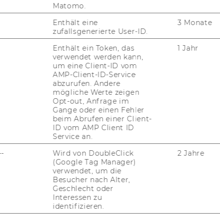
Matomo.
on Wei­ter­bil­dungs­ver­an­stal­tun­gen aus
Enthält eine
3 Monate
zufallsgenerierte User-ID.
Enthält ein Token, das
1 Jahr
en­aus­zah­lun­gen an Mit­ar­bei­te­rIn­nen aus
verwendet werden kann,
um eine Client-ID vom
AMP-Client-ID-Service
abzurufen. Andere
­mi­en an Mit­ar­bei­te­rIn­nen aus dem dafür
mögliche Werte zeigen
Opt-out, Anfrage im
Gange oder einen Fehler
beim Abrufen einer Client-
is­sen
ID vom AMP Client ID
Service an.
 Dienst­ver­hält­nis­sen
--
Wird von DoubleClick
2 Jahre
, die - so­weit eine an­de­re Per­son
(Google Tag Manager)
­ge­setz­ter ist - im Ein­ver­neh­men mit
verwendet, um die
nd:
Besucher nach Alter,
Geschlecht oder
us­wahl
Interessen zu
identifizieren.
Kurt Hor­nik