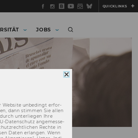
Facebook
Instagram
WU
YouTube
Newsletter
Bluesky
QUICKLINKS
Blog
RSITÄT
JOBS
Cookie
Consent
schließen
 Web­site un­be­dingt er­for­
­cken, dann stim­men Sie allen
durch un­ter­lie­gen Ihre
EU-​Datenschutz an­ge­mes­se­
hutz­recht­li­chen Rech­te in
­sen Daten er­lan­gen. Wenn