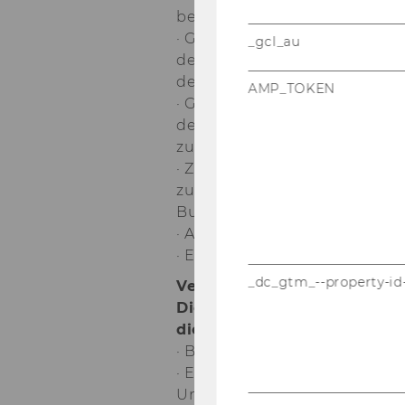
be­stä­ti­gun­gen
· Ge­neh­mi­gung des Be­suchs v
_gcl_au
den Sach­mit­teln
der Ein­heit
AMP_TOKEN
· Ge­neh­mi­gung von Über­stun­d
dem dafür
zu­ge­wie­se­nen Bud­get
· Zu­wei­sung von Leis­tungs­prä
zu­ge­wie­se­nen
Bud­get
· Aus­stel­len von Dienst­zeug­n
· Ein­ver­nehm­li­che Lö­sung von
_dc_gtm_--property-id
Ver­fü­gungs­be­rech­ti­gun­gen
Dienstvorge-​setzte/Dienst­vor
die­ser/die­sem zu tref­fen si
· Bewerberinnen-​/Be­wer­ber­a
· Ein­stel­lungs­ent­schei­dung
Univ.Prof. Dipl.-Ing. Dr.techn. 