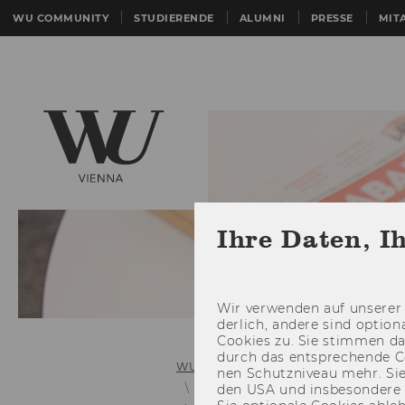
WU COMMUNITY
STUDIERENDE
ALUMNI
PRESSE
MIT
Ihre Daten, I
Wir ver­wen­den auf un­se­rer 
der­lich, an­de­re sind op­tio
Coo­kies zu. Sie stim­men 
durch das ent­spre­chen­de C
WU (Wirtschaftsuniversität Wien)
nen Schutz­ni­veau mehr. Sie 
Links zu älteren Mitteilungsblätter
den USA und ins­be­son­de­r