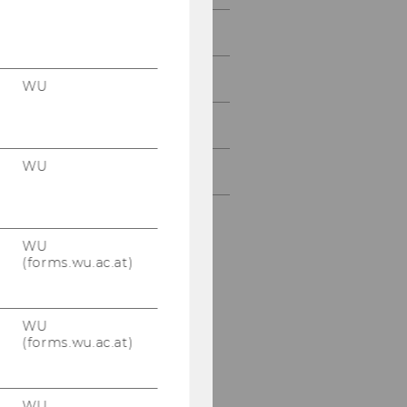
Juni 2010
Juli 2010
WU
August 2010
WU
September 2010
WU
(forms.wu.ac.at)
WU
(forms.wu.ac.at)
WU