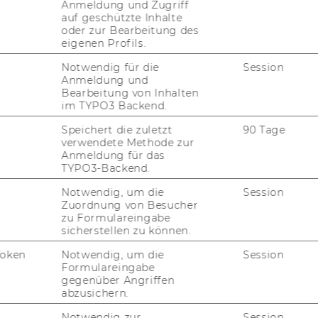
Anmeldung und Zugriff
tät Wien, 1090 Wien, Augasse 2-6, kleiner
auf geschützte Inhalte
oder zur Bearbeitung des
att.
eigenen Profils.
adung für die Mitglieder der
Notwendig für die
Session
Anmeldung und
Bearbeitung von Inhalten
im TYPO3 Backend.
Speichert die zuletzt
90 Tage
verwendete Methode zur
2010, 27. Stück
217)
Anmeldung für das
TYPO3-Backend.
 Office StatMath
ie des Rektorats für die Bevollmächtigung
Notwendig, um die
Session
Zuordnung von Besucher
Arbeitnehmern der Wirtschaftsuniversität
zu Formulareingabe
Institute for Statistics and Mathematics,
sicherstellen zu können.
techn. Kurt Hornik, folgende
Token
Notwendig, um die
Session
amkeit
Formulareingabe
gegenüber Angriffen
r Ein­heit Of­fice Stat­Math, wird zum Ab­
abzusichern.
be­reich der Ein­heit fal­len­den Rechts­ge­
Notwendig zur
Session