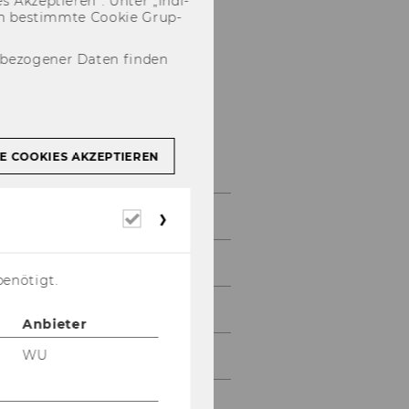
 Ak­zep­tie­ren“. Unter „In­di­
­nen be­stimm­te Coo­kie Grup­
nbezogener Daten finden
Studienjahr
2009/2010
E COOKIES AKZEPTIEREN
Oktober 2009
Erforderliche
Cookies
November 2009
benötigt.
Dezember 2009
Anbieter
WU
Jänner 2010
Februar 2010