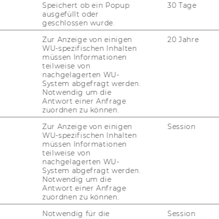
Speichert ob ein Popup
30 Tage
ausgefüllt oder
geschlossen wurde.
gen gemäß § 28 Universitätsgesetz
Zur Anzeige von einigen
20 Jahre
WU-spezifischen Inhalten
müssen Informationen
teilweise von
nachgelagerten WU-
von Stellen für wissenschaftliches
System abgefragt werden.
Notwendig um die
Antwort einer Anfrage
zuordnen zu können.
von Stellen für allgemeines Personal
Zur Anzeige von einigen
Session
WU-spezifischen Inhalten
müssen Informationen
teilweise von
nachgelagerten WU-
2010, 27. Stück
216)
System abgefragt werden.
Notwendig um die
en Sitzung der Habilitationskommission für
Antwort einer Anfrage
zuordnen zu können.
er Habilitationskommission für Herrn Dr.
Notwendig für die
Session
g, 19. April 2010, 16.00 Uhr, im Gebäude