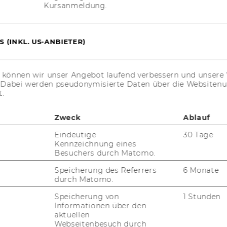
egenheiten mit Wirksamkeit ab 1. April
Kursanmeldung.
igte ist bei der Ausübung an Weisungen
den.
 (INKL. US-ANBIETER)
:
der Dienst­vor­ge­setz­ten für das Per­so­nal
s können wir unser Angebot laufend verbessern und unsere 
. Dabei werden pseudonymisierte Daten über die Website
t.
satz von zur Ver­fü­gung ste­hen­dem Per­so­
Zweck
Ablauf
Eindeutige
30 Tage
n­tritts­mel­dung
Kennzeichnung eines
ns-​ und Stel­len­be­schrei­bun­gen
Besuchers durch Matomo.
Speicherung des Referrers
6 Monate
n
durch Matomo.
lau­be gemäß in­ter­ner Richt­li­nie
Speicherung von
1 Stunden
lei­chen
Informationen über den
aktuellen
­keit von Dienst­rei­sen· Ver­lan­gen von Arzt­
Webseitenbesuch durch