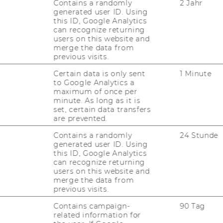
Contains a randomly
2 Jahr
 and Ma­the­ma­tics
generated user ID. Using
­part­ments of Fi­nan­ce, Ac­coun­ting and Sta­
this ID, Google Analytics
can recognize returning
users on this website and
merge the data from
previous visits.
2010, 27. Stück
219)
Certain data is only sent
1 Minute
§ 28 Universitätsgesetz 2002
to Google Analytics a
senschaftliches Personals gemäß § 26
maximum of once per
en gemäß § 5 der Richtlinie des Rektorats
minute. As long as it is
set, certain data transfers
on Arbeitnehmerinnen und Arbeitnehmern
are prevented.
ien gemäß § 28 Universitätsgesetz 2002,
. 102, vom 27.2.2004, idgF (Abschluss von
Contains a randomly
24 Stunde
generated user ID. Using
verträgen sowie Arbeitsverträgen
this ID, Google Analytics
estimmungen der Richtlinie)
can recognize returning
users on this website and
merge the data from
previous visits.
Projektleiterin/Projektleiter
Contains campaign-
90 Tag
related information for