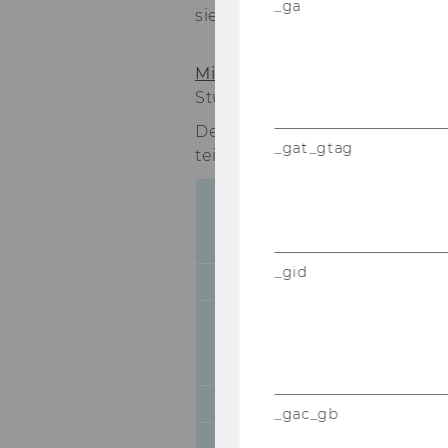
_ga
siehe Anhang
Mitteilungsblatt vom 29. Nov
Studienjahres 2007/2008
Der Senat hat in sei­ner 25. Si
_gat_gtag
tei­lung des Stu­di­en­jah­res
Weihnachtsferien
_gid
Semesterferien
_gac_gb