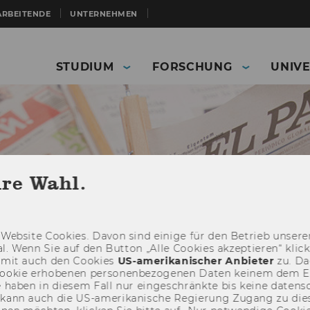
ARBEITENDE
UNTERNEHMEN
STUDIUM
FORSCHUNG
UNIVE
hre Wahl.
Web­site Coo­kies. Davon sind ei­ni­ge für den Be­trieb un­se­rer
­nal. Wenn Sie auf den But­ton „Alle Coo­kies ak­zep­tie­ren“ kli
damit auch den Coo­kies
US-​amerikanischer An­bie­ter
zu. Da­
oo­kie er­ho­be­nen per­so­nen­be­zo­ge­nen Daten kei­nem dem 
Presse
Publikationen
Archiv Mitteilungsblatt
haben in die­sem Fall nur ein­ge­schränk­te bis keine da­ten­sc
n
e kann auch die US-​amerikanische Re­gie­rung Zu­gang zu die
Studienjahr 2006/2007
November 2006