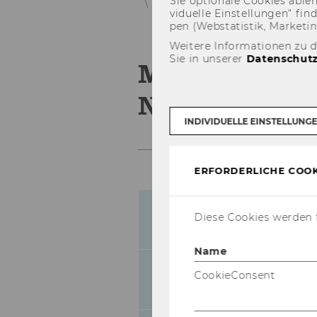
Sie op­tio­na­le Coo­kies ab­l
Mitteilungsblatt vom 29. November 
vi­du­el­le Ein­stel­lun­gen“ 
pen (Web­sta­tis­tik, Mar­ke­ti
Weitere Informationen zu 
Sie in unserer
Datenschutz
Mitteilungsb
November 200
INDIVIDUELLE EINSTELLUNG
ERFORDERLICHE COOK
Bevollmächtigung
Diese Cookies werden f
45
2002
Name
Studienplan für 
CookieConsent
46
Accounting