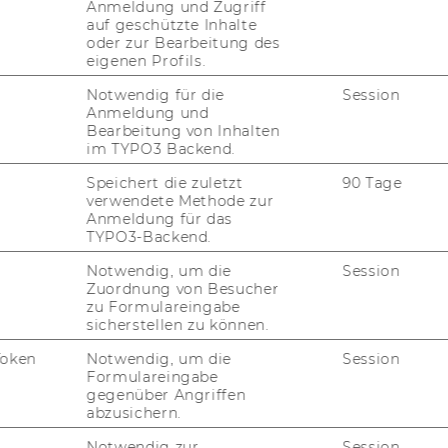
Anmeldung und Zugriff
auf geschützte Inhalte
udienjahres 2007/2008
oder zur Bearbeitung des
eigenen Profils.
ie Schiedskommission
Notwendig für die
Session
Anmeldung und
Bearbeitung von Inhalten
im TYPO3 Backend.
tglieder des Arbeitskreises für
sfragen
Speichert die zuletzt
90 Tage
verwendete Methode zur
Anmeldung für das
TYPO3-Backend.
der Bundesregierung:
bung der Europäischen Kommission
Notwendig, um die
Session
Zuordnung von Besucher
zu Formulareingabe
on Stellen für allgemeines Personal
sicherstellen zu können.
Token
Notwendig, um die
Session
Formulareingabe
gegenüber Angriffen
abzusichern.
ember 2006, 11. Stück
45)
Notwendig zur
Session