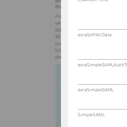
Bevollmächtigungen gemäß § 
Fol­gen­de An­ge­hö­ri­ge des wi
ver­si­täts­ge­setz 2002 wer­den
die Be­voll­mäch­ti­gung von Ar
esraSoftWiData
Wirt­schafts­uni­ver­si­tät Wien 
lungs­blatt 21. Stück, Nr. 102,
trä­gen, frei­en Dienst­ver­trä­g
den nä­he­ren Be­stim­mun­gen de
esraSimpleSAMLAuthT
Projekt
Sterbende Innenstädte vs.
esraSimpleSAML
Prosperierende Einkaufsz
- ein (zentral-)europäische
Phänomen? Slowenien un
SimpleSAML
Österreich im Vergleich