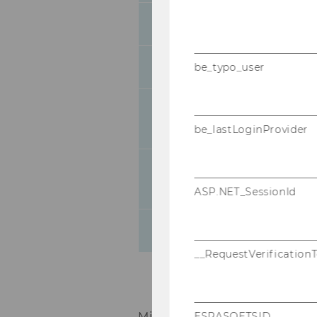
53
Einteilung des St
54
Nominierung in d
be_typo_user
Entsendung der Mi
55
Gleichbehandlung
be_lastLoginProvider
EU-Joboffensive 
56
Stellenausschrei
ASP.NET_SessionId
57
Ausschreibungen v
__RequestVerification
Mitteilungsblatt vom 29. Nov
ESRASOFTSID