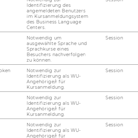
Identifizierung des
28 Universitätsgesetz 2002
angemeldeten Benutzers
im Kursanmeldungsystem
s­sen­schaft­li­ches Per­so­nals gemäß § 26 Uni­
des Business Language
 gemäß § 5 der Richt­li­nie des Rek­to­rats für
Centers.
­beit­neh­me­rin­nen und Ar­beit­neh­mern der
Notwendig um
Session
gemäß § 28 Uni­ver­si­täts­ge­setz 2002, Mit­tei­
ausgewählte Sprache und
 vom 27.2.2004, idgF (Ab­schluss von Werk­ver­
Sprachkurse eines
en sowie Ar­beits­ver­trä­gen ent­spre­chend
Besuchers nachverfolgen
zu können.
r Richt­li­nie) be­voll­mäch­tigt:
oken
Notwendig zur
Session
Identifizierung als WU-
Projektleiterin/Projektleiter
Angehörige/r für
Kursanmeldung.
Notwendig zur
Session
Identifizierung als WU-
entren
Angehörige/r für
s
Univ.Ass. Dr. Christoph Teller
Kursanmeldung.
d
Notwendig zur
Session
Identifizierung als WU-
Angehörige/r für