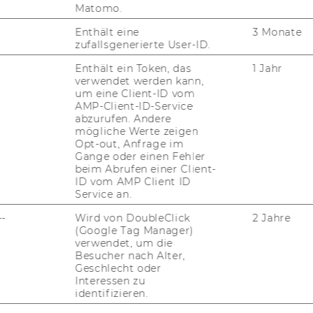
Matomo.
ember 2006, 11. Stück
48)
Studienplan für
ional Management
Enthält eine
3 Monate
zufallsgenerierte User-ID.
Enthält ein Token, das
1 Jahr
verwendet werden kann,
ember 2006, 11. Stück
49)
Studienplan für
um eine Client-ID vom
g
AMP-Client-ID-Service
abzurufen. Andere
mögliche Werte zeigen
Opt-out, Anfrage im
Gange oder einen Fehler
ember 2006, 11. Stück
50)
Studienplan für
beim Abrufen einer Client-
Chain Management
ID vom AMP Client ID
Service an.
--
Wird von DoubleClick
2 Jahre
(Google Tag Manager)
ember 2006, 11. Stück
51)
Studienplan für
verwendet, um die
tsrecht
Besucher nach Alter,
Geschlecht oder
Interessen zu
identifizieren.
erstudium Wirtschaftswissenschaften