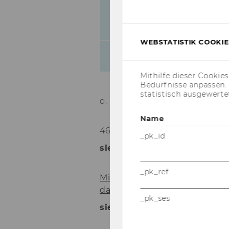
Korrosion des Sozialen
WEBSTATISTIK COOKIES
Zur Persistenz der Korrupt
Mithilfe dieser Cookie
Bedürfnisse anpassen
statistisch ausgewerte
o. Univ.Prof. Dr. Chris­toph Ba­d
Name
46)
Studienplan für das Mas
_pk_id
siehe An­hang
_pk_ref
Mitteilungsblatt vom 29. Nov
das Masterstudium General
_pk_ses
siehe An­hang