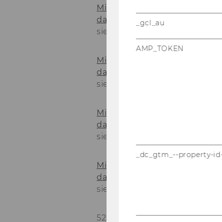
Mitteilungsblatt vom 29. Nov
das Masterstudium Internat
_gcl_au
siehe Anhang
AMP_TOKEN
Mitteilungsblatt vom 29. Nov
das Masterstudium Marketin
siehe Anhang
Mitteilungsblatt vom 29. Nov
das Masterstudium Supply 
siehe Anhang
_dc_gtm_--property-id
Mitteilungsblatt vom 29. Nov
das Masterstudium Wirtschaf
siehe Anhang
52)
Studienplan für das Mast