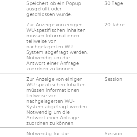
Speichert ob ein Popup
30 Tage
das Masterstudium General
ausgefüllt oder
geschlossen wurde.
Zur Anzeige von einigen
20 Jahre
WU-spezifischen Inhalten
as Masterstudium International
müssen Informationen
teilweise von
nachgelagerten WU-
System abgefragt werden.
das Masterstudium Marketing
Notwendig um die
Antwort einer Anfrage
zuordnen zu können.
das Masterstudium Supply Chain
Zur Anzeige von einigen
Session
WU-spezifischen Inhalten
müssen Informationen
teilweise von
nachgelagerten WU-
as Masterstudium Wirtschaftsrecht
System abgefragt werden.
Notwendig um die
Antwort einer Anfrage
das Masterstudium
zuordnen zu können.
nschaften
Notwendig für die
Session