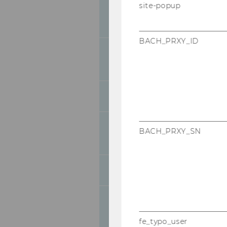
site-popup
Studienplan für 
47
Management
BACH_PRXY_ID
Studienplan für d
48
Management
49
Studienplan für 
Studienplan für 
BACH_PRXY_SN
50
Management
51
Studienplan für d
Studienplan für 
52
Wirtschaftswisse
fe_typo_user