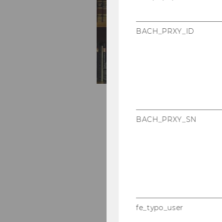
04
E
BACH_PRXY_ID
Se
no
BACH_PRXY_SN
fe_typo_user