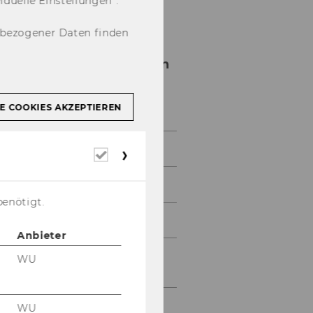
u­el­le Ein­stel­lun­gen“.
nbezogener Daten finden
Doctoral Program in
International
Business Taxation
E COOKIES AKZEPTIEREN
About DIBT
Erforderliche
Cookies
Application
benötigt.
Curriculum
Anbieter
Regulations for Current
WU
Students
Faculty
WU