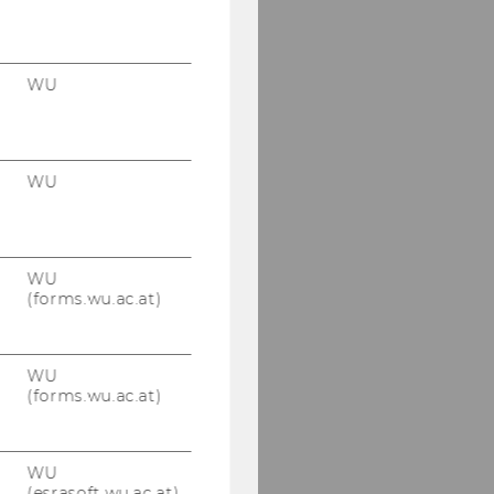
Stefano Castagna, PhD,
LL.M. MSc.
Bret Bogenschneider,
WU
PhD, JD, LL.M., BA
Tobias Bornemann, PhD
WU
Mag. Julia Braun, PhD
Nathalie Bravo, PhD,
LL.M.
WU
(forms.wu.ac.at)
Francesco Cannas, PhD,
LL.M.
WU
Theo Manuel Capriles,
(forms.wu.ac.at)
PhD, LL.M.
Christina
WU
Dimitropoulou, PhD,
(esrasoft.wu.ac.at)