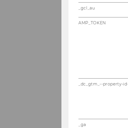
_gcl_au
AMP_TOKEN
_dc_gtm_--property-id
_ga