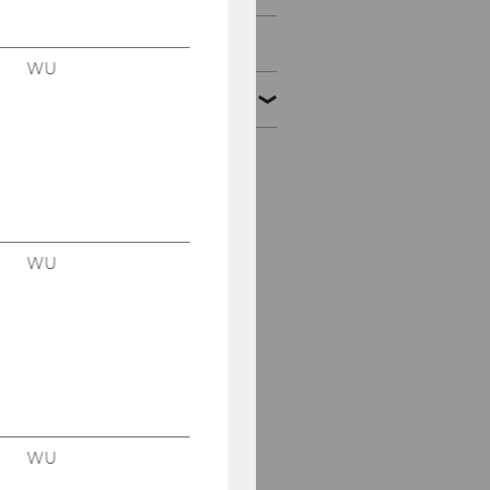
PhD Students
WU
Alumni
Harald Amberger, PhD,
MSc, BSc
Sebastian Beer, PhD,
MSc, MSc, BSc
WU
Ege Berber, PhD, LL.M.
Francois Barreau, PhD,
LL.M.
Christian Bauer, PhD,
M.Sc.
WU