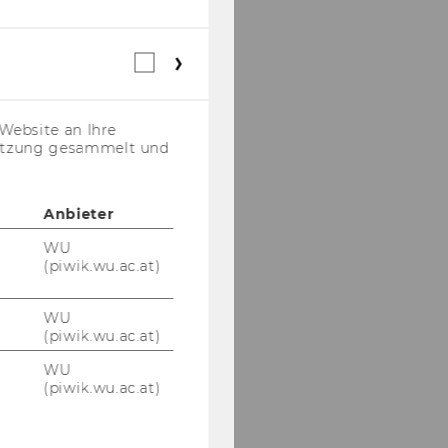
Ashrita Prasad Kotha,
PhD, BCL
Webstatistik
Ivan Lazarov, PhD, LL.M.
Cookies
(inkl.
US-
Xiangdan Luo, PhD,
Website an Ihre
Anbieter)
LL.M
nutzung gesammelt und
Soojin Lee, PhD, MSc,
MBA
Anbieter
Na Li, PhD, LL.M., LL.B.
WU
(piwik.wu.ac.at)
Jan Loeprick, PhD, MA,
BA
WU
(piwik.wu.ac.at)
Monique Malan, PhD,
WU
LL.M.
(piwik.wu.ac.at)
Sergio Messina, PhD,
LL.M.