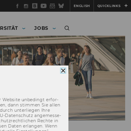
Facebook
Instagram
WU
YouTube
Newsletter
Bluesky
ENGLISH
QUICKLINKS
Blog
RSITÄT
JOBS
Cookie
Consent
schließen
 Web­site un­be­dingt er­for­
­cken, dann stim­men Sie allen
durch un­ter­lie­gen Ihre
EU-​Datenschutz an­ge­mes­se­
hutz­recht­li­chen Rech­te in
­sen Daten er­lan­gen. Wenn