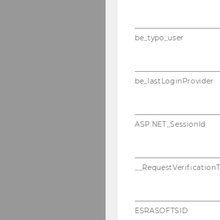
be_typo_user
be_lastLoginProvider
ASP.NET_SessionId
__RequestVerification
ESRASOFTSID