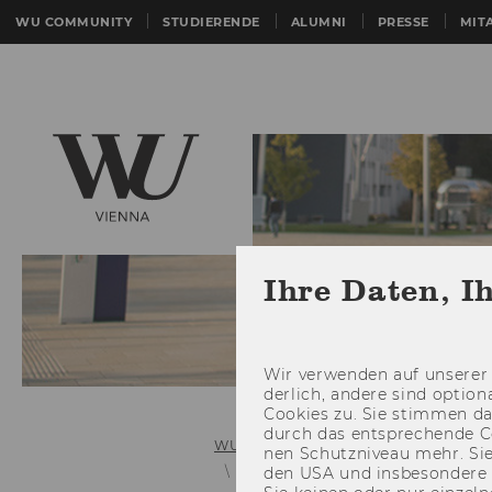
WU COMMUNITY
STUDIERENDE
ALUMNI
PRESSE
MIT
Ihre Daten, I
Wir ver­wen­den auf un­se­rer 
der­lich, an­de­re sind op­tio
Coo­kies zu. Sie stim­men 
durch das ent­spre­chen­de C
WU (Wirtschaftsuniversität Wien)
nen Schutz­ni­veau mehr. Sie 
Alumni
den USA und ins­be­son­de­r
Stefano Castagna, PhD, 