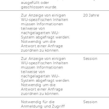
ausgefüllt oder
.12.2023
geschlossen wurde.
m­ploy­ment after the DIBT Pro­gram:
Zur Anzeige von einigen
20 Jahre
WU-spezifischen Inhalten
­cond Doc­to­ral Pro­gram in So­cial and Eco­
müssen Informationen
­mic Sci­en­ces at WU, Vi­en­na
teilweise von
nachgelagerten WU-
System abgefragt werden.
Notwendig um die
Antwort einer Anfrage
zuordnen zu können.
Zur Anzeige von einigen
Session
WU-spezifischen Inhalten
müssen Informationen
teilweise von
nachgelagerten WU-
System abgefragt werden.
Notwendig um die
Antwort einer Anfrage
zuordnen zu können.
Notwendig für die
Session
Anmeldung und Zugriff