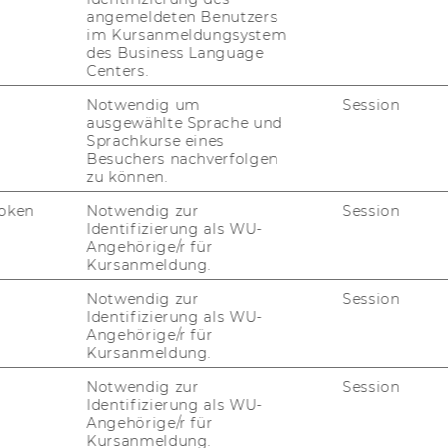
angemeldeten Benutzers
im Kursanmeldungsystem
des Business Language
Centers.
Notwendig um
Session
ausgewählte Sprache und
Sprachkurse eines
Besuchers nachverfolgen
zu können.
oken
Notwendig zur
Session
Identifizierung als WU-
Angehörige/r für
Kursanmeldung.
Notwendig zur
Session
Identifizierung als WU-
Angehörige/r für
Kursanmeldung.
Notwendig zur
Session
Identifizierung als WU-
Angehörige/r für
Kursanmeldung.