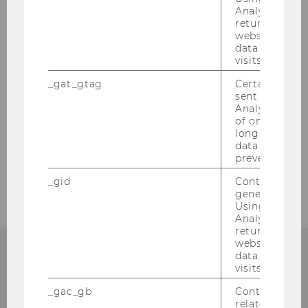
Analytics can
Xixi Zhang, PhD, M.Sc.
returning use
website and 
data from pre
visits.
Publications
_gat_gtag
Certain data i
sent to Googl
FAQ
Analytics a 
of once per m
Downloads
long as it is s
data transfers
prevented.
DIBT Program Contact
_gid
Contains a r
generated use
Using this ID
Analytics can
returning use
website and 
data from pre
visits.
_gac_gb
Contains cam
related infor