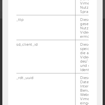
Vimeo in der
Nutzer ausge
Sprache ersch
_ttp
Dieser Cookie
gesetzt, um d
Nutzung des 
Videoplayers 
Facebook
Instagram
Blog
ermöglichen
sd_client_id
Dieses Cooki
speichert Dat
die aktuellen
YouTube
Newsletter
Bluesky
Videoeinstell
des/ der Benu
und einen per
Identifikatio
_rdt_uuid
Dieses Cooki
Daten über di
IMPRESSUM
Interaktionen
BARRIEREFREIHEITSERKLÄRUNG WEBSEITE
Benutzer*inne
Websites, auf
DATENSCHUTZERKLÄRUNG
Vimeo-Video
eingebettet is
DATENSCHUTZERKLÄRUNG SOCIAL MEDIA