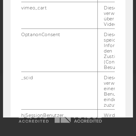
DATENSCHUTZERKLÄRUNG
vimeo_cart
Dieses Cookie
verwendet, u
STUDIENBEWERBER*INNEN UND STUDIERENDE
überprüfen, wi
COOKIE EINSTELLUNGEN
Video abgespi
OptanonConsent
Dieses Cooki
Barrierefreiheitserklärung
speichert
Webseite
Informatione
den
Zustimmungs
(Consent) ein
Besuchers.
_scid
Dieses Cookie
verwendet, u
ACCREDITED BY:
einem/einer
Benutzer*in e
eindeutige ID
EQUIS
AACSB
zuzuweisen
hjSessionBenutzer_
Wird gesetzt,
Benutzer zum
Mal eine Seite
Speichert die 
AMBA