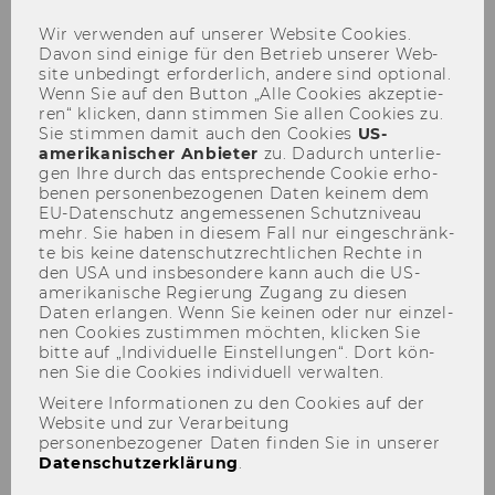
BSc
Wir ver­wen­den auf un­se­rer Web­site Coo­kies.
Davon sind ei­ni­ge für den Be­trieb un­se­rer Web­
site un­be­dingt er­for­der­lich, an­de­re sind op­tio­nal.
Wenn Sie auf den But­ton „Alle Coo­kies ak­zep­tie­
ren“ kli­cken, dann stim­men Sie allen Coo­kies zu.
Sie stim­men damit auch den Coo­kies
US-​
Der Inhalt dieser Seite ist aktuell nur auf
amerikanischer An­bie­ter
zu. Da­durch un­ter­lie­
Englisch verfügbar.
gen Ihre durch das ent­spre­chen­de Coo­kie er­ho­
be­nen per­so­nen­be­zo­ge­nen Daten kei­nem dem
EU-​Datenschutz an­ge­mes­se­nen Schutz­ni­veau
mehr. Sie haben in die­sem Fall nur ein­ge­schränk­
te bis keine da­ten­schutz­recht­li­chen Rech­te in
den USA und ins­be­son­de­re kann auch die US-​
amerikanische Re­gie­rung Zu­gang zu die­sen
Daten er­lan­gen. Wenn Sie kei­nen oder nur ein­zel­
nen Coo­kies zu­stim­men möch­ten, kli­cken Sie
bitte auf „In­di­vi­du­el­le Ein­stel­lun­gen“. Dort kön­
nen Sie die Coo­kies in­di­vi­du­ell ver­wal­ten.
Weitere Informationen zu den Cookies auf der
Website und zur Verarbeitung
personenbezogener Daten finden Sie in unserer
Datenschutzerklärung
.