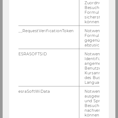
Zuordnung von
Theo Manuel Capriles, PhD, LL.M.
Besucher zu
Formulareingab
Christina Dimitropoulou, PhD, MSc.
sicherstellen zu
können.
Dmitry Erokhin, PhD, M.Sc.
__RequestVerificationToken
Notwendig, um 
Formulareingab
Nadia Genest, PhD
gegenüber Angri
abzusichern.
Agus Hidayat, PhD, M.P.F.
ESRASOFTSID
Notwendig zur
Identifizierung 
Cristóbal Pérez Jarpa, PhD, LL.M.
angemeldeten
Benutzers im
Kursanmeldung
Balázs Karolyi, PhD, LL.M
des Business
Language Center
Matthias Kasper, PhD, MSc
esraSoftWiData
Notwendig um
ausgewählte Sp
Tom Kisters, PhD
und Sprachkurse
Besuchers
Ashrita Prasad Kotha, PhD, BCL
nachverfolgen z
können.