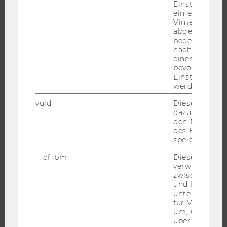
Einstellungen
ein eingebett
ANGEBOTE FÜR SCHULEN UND STUDIENINTERESSIERTE
Vimeo-Video
STUDENT CLUBS
abgespielt wi
bedeutet, das
nächsten Ans
eines Vimeo-V
bevorzugten
FORSCHUNG
Einstellungen
werden.
FORSCHUNGSPORTAL
vuid
Dieser Cookie
FORSCHENDE
dazu eingeset
den Nutzungs
IMPACT DER FORSCHUNG
des Benutzers
ORGANISATION DER FORSCHUNG
speichern.
FORSCHUNGSINFRASTRUKTUR
__cf_bm
Dieses Cookie
verwendet, u
zwischen Men
und Bots zu
unterscheiden.
UNIVERSITÄT
für Vimeo no
um, um gülti
ÜBER DIE WU
über die Nutz