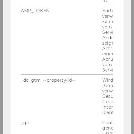
ID.
AMP_TOKEN
Enthält ein To
Raffael Speitmann, PhD
verwendet we
kann, um eine
Andrzej Stasio, PhD
vom AMP-Clie
Service abzur
Ayşe Sule Özdogan, PhD, M.Sc.,
Andere mögli
zeigen Opt-ou
Anfrage im G
Romero J.S. Tavares, Esq., PhD, LL.B., M.B.A.
einen Fehler 
Abrufen einer
Yinon Tzubery, PhD, LL.M., LL.M., LL.B.
vom AMP Clie
Service an.
Prof. Jean-Philippe Van West, PhD
_dc_gtm_--property-id--
Wird von Dou
(Google Tag 
Benjamin Walker, PhD, LL.M.
verwendet, u
Besucher nach
Geschlecht o
Elena Wallisch, PhD
Interessen zu
identifizieren.
Yuchen Wu, PhD
_ga
Contains a r
generated use
Maximilian Zieser, PhD
Using this ID