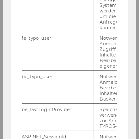
System abgefra
Sebastian Beer, PhD, MSc, MSc, BSc
werden. Notwen
um die Antwort 
Ege Berber, PhD, LL.M.
Anfrage zuordne
können.
Francois Barreau, PhD, LL.M.
fe_typo_user
Notwendig für d
Anmeldung und
Christian Bauer, PhD, M.Sc.
Zugriff auf gesc
Inhalte oder zur
Bearbeitung des
Stefano Castagna, PhD, LL.M. MSc.
eigenen Profils.
Bret Bogenschneider, PhD, JD, LL.M., BA
be_typo_user
Notwendig für d
Anmeldung und
Bearbeitung von
Tobias Bornemann, PhD
Inhalten im TYP
Backend.
Mag. Julia Braun, PhD
be_lastLoginProvider
Speichert die zul
verwendete Met
Nathalie Bravo, PhD, LL.M.
zur Anmeldung f
TYPO3-Backend.
Francesco Cannas, PhD, LL.M.
ASP.NET_SessionId
Notwendig, um 