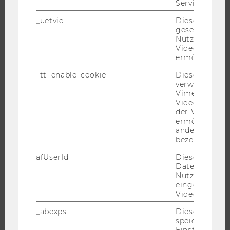
Service zu s
ORGANISATION
WIRTSCHAFT UND GESELLSCHAFT
_uetvid
Dieses Cookie
gesetzt, um d
CAMPUS
Nutzung des 
Videoplayers 
NEWS
ermöglichen
EVENTS ARCHIV
_tt_enable_cookie
Dieses Cookie
EVENTS
verwendet, u
Vimeo-
WU FOUNDATION
Videoeinbett
der WU-Websi
ermöglichen 
andere nicht 
JOBS
bezeichnete 
afUserId
Dieses Cooki
JOBS
Daten von
JOBPORTAL
Nutzer*innen,
eingebettete
RESEARCH CAREER
Videos intera
WELCOME SERVICES
_abexps
Dieses Cooki
JOBS MIT WU-STUDIUM
speichert get
Einstellungen