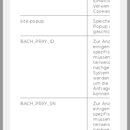
Einwilligung zur
Verwendung vo
Cookies.
About DIBT
site-popup
Speichert ob ein
Popup ausgefüll
geschlossen wur
Application
BACH_PRXY_ID
Zur Anzeige von
einigen WU-
Curriculum
spezifischen Inh
müssen Informa
Regulations for Current Students
teilweise von
nachgelagerten
System abgefra
Faculty
werden. Notwen
um die Antwort 
Anfrage zuordne
PhD Students
können.
BACH_PRXY_SN
Zur Anzeige von
Alumni
einigen WU-
spezifischen Inh
müssen Informa
Harald Amberger, PhD, MSc, BSc
teilweise von
nachgelagerten