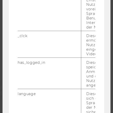
KARRIEREKONTAKTE AN DER WU
Nutzer*in, zB.
voreingestell
KARRIERENETZWERKE AN DER WU
Sprache, Regi
Benutzernam
Interaktionsd
der Nutzer*in
_clck
Dieses Cooki
WU COMMUNITY
ermöglicht di
Nutzung des
eingebettete
STUDIERENDE
Video Players
has_logged_in
Dieses Cooki
ALUMNI
speichert
Anmeldeinfo
und ob sich de
Nutzer*in jem
PRESSE
angemeldet h
language
Dieses Cooki
MITARBEITENDE
sich die
Spracheinstel
der Nutzer*in
UNTERNEHMEN
sichergestellt