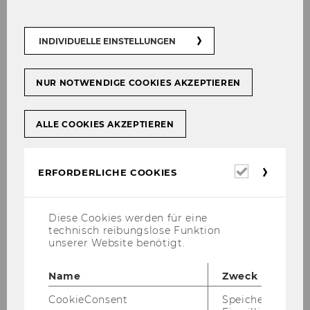
INDIVIDUELLE EINSTELLUNGEN
Core Disci­pli­ne
: Busi­ness
NUR NOTWENDIGE COOKIES AKZEPTIEREN
Ha­rald suc­cess­ful­ly de­fen­ded his the­sis on
18.05.2017
ALLE COOKIES AKZEPTIEREN
Em­ploy­ment after the DIBT Pro­gram:
As­so­cia­te Pro­fes­sor at the Busi­ness Ta­xa­ti­on
Erforderl
ERFORDERLICHE COOKIES
Group of the In­sti­tu­te for Ac­coun­ting and Au­di­
Cookies
ting
Diese Cookies werden für eine
technisch reibungslose Funktion
unserer Website benötigt.
Name
Zweck
Doctoral Program in International
CookieConsent
Speichert Ihre
Business Taxation