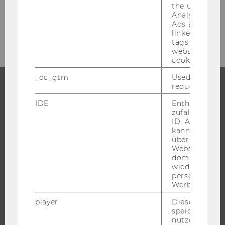
the user. If G
Analytics and
Ads accounts 
linked, the co
tags on the G
website read 
cookie.
_dc_gtm
Used to throt
request rate.
STUDIUM
IDE
Enthält eine
zufallsgenerie
ID. Anhand di
WARUM WU?
kann Google 
BACHELOR
über verschie
Websites
MASTER
domainübergr
DOKTORAT / PHD
wiedererkenn
personalisiert
EXECUTIVE EDUCATION
Werbung auss
BEWERBUNG UND ZULASSUNG
player
Dieses Cooki
INFORMATIONEN FÜR STUDIERENDE
speichert
nutzerspezifi
INTERNATIONALE UND INCOMING EXCHANGE STUDIERENDE