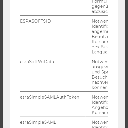
Formulareingab
gegenüber Angri
EXECUTIVE EDUCATION
abzusichern.
BEWERBUNG UND ZULASSUNG
ESRASOFTSID
Notwendig zur
INFORMATIONEN FÜR STUDIERENDE
Identifizierung 
angemeldeten
INTERNATIONALE UND INCOMING EXCHANGE STUDIERENDE
Benutzers im
ANGEBOTE FÜR SCHULEN UND STUDIENINTERESSIERTE
Kursanmeldung
des Business
STUDENT CLUBS
Language Center
esraSoftWiData
Notwendig um
ausgewählte Sp
und Sprachkurse
FORSCHUNG
Besuchers
nachverfolgen z
FORSCHUNGSPORTAL
können.
FORSCHENDE
esraSimpleSAMLAuthToken
Notwendig zur
IMPACT DER FORSCHUNG
Identifizierung 
Angehörige/r für
ORGANISATION DER FORSCHUNG
Kursanmeldung.
FORSCHUNGSINFRASTRUKTUR
esraSimpleSAML
Notwendig zur
Identifizierung 