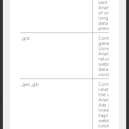
sent to Googl
IMPRESSUM
Analytics a 
of once per m
BARRIEREFREIHEITSERKLÄRUNG WEBSEITE
long as it is s
DATENSCHUTZERKLÄRUNG
data transfers
prevented.
DATENSCHUTZERKLÄRUNG SOCIAL MEDIA
_gid
Contains a r
DATENSCHUTZERKLÄRUNG
generated use
STUDIENBEWERBER*INNEN UND STUDIERENDE
Using this ID
Analytics can
COOKIE EINSTELLUNGEN
returning use
website and 
Barrierefreiheitserklärung
data from pre
visits.
Webseite
_gac_gb
Contains cam
related infor
the user. If G
Analytics and
Ads accounts 
linked, the co
tags on the G
ACCREDITED BY:
website read 
cookie.
EQUIS
AACSB