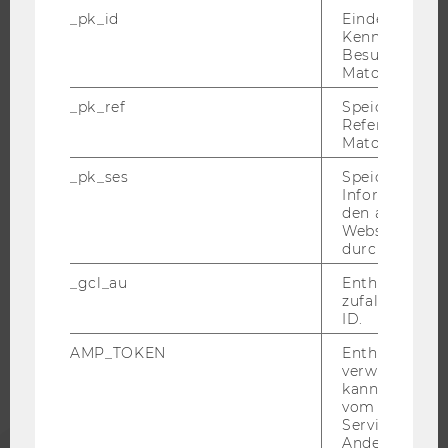
JOBPORTAL
_pk_id
Eindeutige
RESEARCH CAREER
Kennzeichnun
Besuchers du
WELCOME SERVICES
Matomo.
JOBS MIT WU-STUDIUM
_pk_ref
Speicherung 
KARRIEREKONTAKTE AN DER WU
Referrers dur
Matomo.
KARRIERENETZWERKE AN DER WU
_pk_ses
Speicherung 
Informatione
den aktuellen
Webseitenbe
durch Matom
WU COMMUNITY
_gcl_au
Enthält eine
zufallsgenerie
STUDIERENDE
ID.
AMP_TOKEN
Enthält ein To
verwendet we
ALUMNI
kann, um eine
vom AMP-Clie
Service abzur
PRESSE
Andere mögli