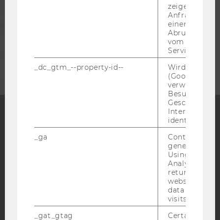
zeigen Opt-ou
Anfrage im G
MITARBEITENDE
einen Fehler 
Abrufen einer
vom AMP Clie
Service an.
UNTERNEHMEN
_dc_gtm_--property-id--
Wird von Dou
(Google Tag 
verwendet, u
Besucher nach
Geschlecht o
Interessen zu
identifizieren.
Facebook
Instagram
Blog
_ga
Contains a r
generated use
Using this ID
Analytics can
YouTube
Newsletter
Bluesky
returning use
website and 
data from pre
visits.
_gat_gtag
Certain data i