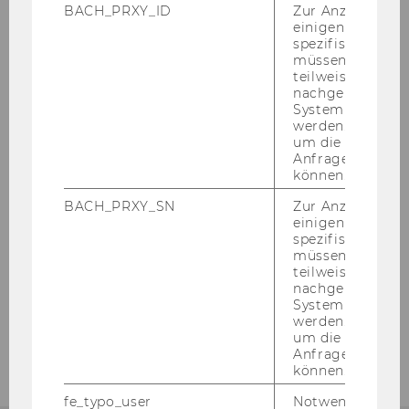
BACH_PRXY_ID
Zur Anzeige von
Publications
einigen WU-
spezifischen Inh
müssen Informa
teilweise von
Faculty Members
nachgelagerten
System abgefra
Supporting Faculty members
werden. Notwen
um die Antwort 
WU International Taxation Research Paper
Anfrage zuordne
können.
Series
BACH_PRXY_SN
Zur Anzeige von
einigen WU-
FAQ
spezifischen Inh
müssen Informa
teilweise von
Downloads
nachgelagerten
System abgefra
werden. Notwen
DIBT Program Contact
um die Antwort 
Anfrage zuordne
können.
fe_typo_user
Notwendig für d