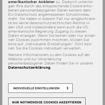
amerikanischer An­bie­ter
zu. Da­durch un­ter­lie­
gen Ihre durch das ent­spre­chen­de Coo­kie er­ho­
be­nen per­so­nen­be­zo­ge­nen Daten kei­nem dem
EU-​Datenschutz an­ge­mes­se­nen Schutz­ni­veau
mehr. Sie haben in die­sem Fall nur ein­ge­schränk­
te bis keine da­ten­schutz­recht­li­chen Rech­te in
Der Inhalt dieser Seite ist aktuell nur auf
den USA und ins­be­son­de­re kann auch die US-​
Englisch verfügbar.
amerikanische Re­gie­rung Zu­gang zu die­sen
Daten er­lan­gen. Wenn Sie kei­nen oder nur ein­zel­
nen Coo­kies zu­stim­men möch­ten, kli­cken Sie
bitte auf „In­di­vi­du­el­le Ein­stel­lun­gen“. Dort kön­
nen Sie die Coo­kies in­di­vi­du­ell ver­wal­ten.
Publications
Weitere Informationen zu den Cookies auf der
Faculty Members
Website und zur Verarbeitung
personenbezogener Daten finden Sie in unserer
Supporting Faculty members
Datenschutzerklärung
.
WU International Taxation
Research Paper Series
INDIVIDUELLE EINSTELLUNGEN
NUR NOTWENDIGE COOKIES AKZEPTIEREN