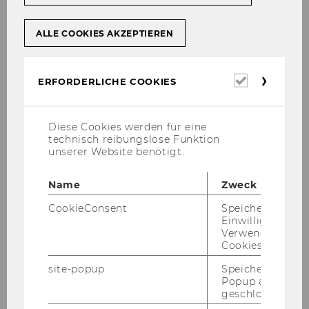
Doctoral Program in International
Business Taxation
ALLE COOKIES AKZEPTIEREN
About DIBT
Erforderl
ERFORDERLICHE COOKIES
Cookies
Application
Diese Cookies werden für eine
technisch reibungslose Funktion
Curriculum
unserer Website benötigt.
Regulations for Current Students
Name
Zweck
CookieConsent
Speichert Ihre
Faculty
Einwilligung zur
Verwendung vo
Cookies.
PhD Students
site-popup
Speichert ob ein
Popup ausgefüll
Alumni
geschlossen wur