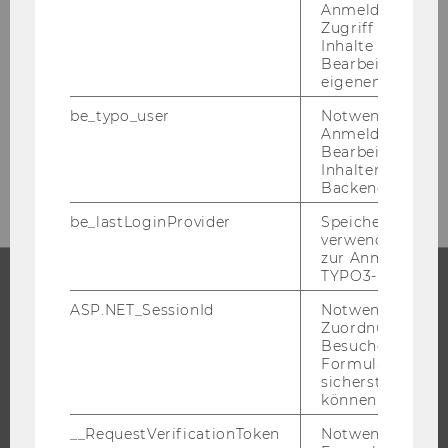
Anmeldung und
Zugriff auf gesc
Inhalte oder zur
Bearbeitung des
eigenen Profils.
be_typo_user
Notwendig für d
Anmeldung und
Bearbeitung von
Inhalten im TYP
Backend.
be_lastLoginProvider
Speichert die zul
verwendete Met
zur Anmeldung f
TYPO3-Backend.
ASP.NET_SessionId
Notwendig, um 
STUDIUM
Zuordnung von
Besucher zu
WARUM WU?
Formulareingab
sicherstellen zu
BACHELOR
können.
MASTER
__RequestVerificationToken
Notwendig, um 
DOKTORAT / PHD