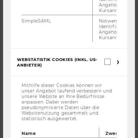
Angehörige/r für
Kursanmeldung.
UNIVERSITÄT
SimpleSAML
Notwendig zur
Identifizierung 
ÜBER DIE WU
Angehörige/r für
Kursanmeldung.
ORGANISATION
WIRTSCHAFT UND GESELLSCHAFT
CAMPUS
WEBSTATISTIK COOKIES (INKL. US-
Webstatis
NEWS
ANBIETER)
Cookies
(inkl.
EVENTS ARCHIV
US-
EVENTS
Anbieter)
Mithilfe dieser Cookies können wir
unser Angebot laufend verbessern und
WU FOUNDATION
unsere Website an Ihre Bedürfnisse
anpassen. Dabei werden
pseudonymisierte Daten über die
Websitenutzung gesammelt und
JOBS
statistisch ausgewertet.
JOBS
Name
Zweck