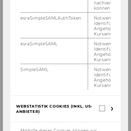
nachverfolgen z
Tom Kisters, PhD
können.
esraSimpleSAMLAuthToken
Notwendig zur
Ashrita Prasad Kotha, PhD, BCL
Identifizierung 
Angehörige/r für
Ivan Lazarov, PhD, LL.M.
Kursanmeldung.
esraSimpleSAML
Notwendig zur
Xiangdan Luo, PhD, LL.M
Identifizierung 
Angehörige/r für
Soojin Lee, PhD, MSc, MBA
Kursanmeldung.
SimpleSAML
Notwendig zur
Na Li, PhD, LL.M., LL.B.
Identifizierung 
Angehörige/r für
Jan Loeprick, PhD, MA, BA
Kursanmeldung.
Monique Malan, PhD, LL.M.
WEBSTATISTIK COOKIES (INKL. US-
Webstatis
Sergio Messina, PhD, LL.M.
ANBIETER)
Cookies
(inkl.
Regina Ortmann, PhD, MSc, BSc
US-
Anbieter)
Mithilfe dieser Cookies können wir