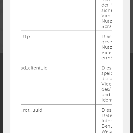
der Nutzer*in
MITARBEITENDE
sichergestellt
Vimeo in der
Nutzer ausge
Sprache ersch
UNTERNEHMEN
_ttp
Dieser Cookie
gesetzt, um d
Nutzung des 
Videoplayers 
ermöglichen
sd_client_id
Dieses Cooki
speichert Dat
Facebook
Instagram
Blog
die aktuellen
Videoeinstell
des/ der Benu
und einen per
YouTube
Newsletter
Bluesky
Identifikatio
_rdt_uuid
Dieses Cooki
Daten über di
Interaktionen
Benutzer*inne
Websites, auf