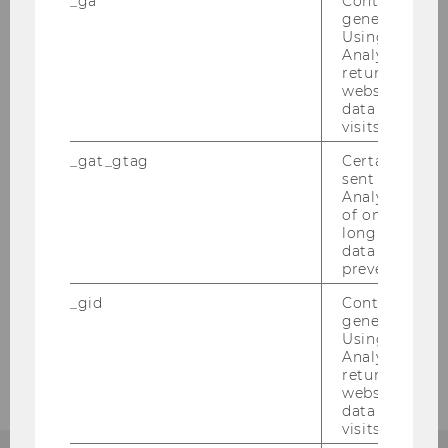
_ga
Contains a r
generated use
Using this ID
Yuchen Wu, PhD
Analytics can
returning use
Maximilian Zieser, PhD
website and 
data from pre
visits.
Xixi Zhang, PhD, M.Sc.
_gat_gtag
Certain data i
sent to Googl
Publications
Analytics a 
of once per m
long as it is s
FAQ
data transfers
prevented.
Downloads
_gid
Contains a r
generated use
Using this ID
DIBT Program Contact
Analytics can
returning use
website and 
data from pre
visits.