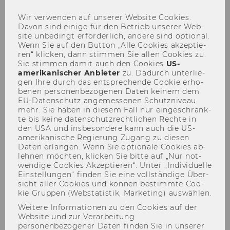
Wir ver­wen­den auf un­se­rer Web­site Coo­kies.
Davon sind ei­ni­ge für den Be­trieb un­se­rer Web­
site un­be­dingt er­for­der­lich, an­de­re sind op­tio­nal.
Wenn Sie auf den But­ton „Alle Coo­kies ak­zep­tie­
Der Inhalt dieser Seite ist aktuell nur auf
ren“ kli­cken, dann stim­men Sie allen Coo­kies zu.
Sie stim­men damit auch den Coo­kies
US-​
Englisch verfügbar.
amerikanischer An­bie­ter
zu. Da­durch un­ter­lie­
gen Ihre durch das ent­spre­chen­de Coo­kie er­ho­
be­nen per­so­nen­be­zo­ge­nen Daten kei­nem dem
EU-​Datenschutz an­ge­mes­se­nen Schutz­ni­veau
mehr. Sie haben in die­sem Fall nur ein­ge­schränk­
te bis keine da­ten­schutz­recht­li­chen Rech­te in
den USA und ins­be­son­de­re kann auch die US-​
amerikanische Re­gie­rung Zu­gang zu die­sen
Daten er­lan­gen. Wenn Sie op­tio­na­le Coo­kies ab­
leh­nen möch­ten, kli­cken Sie bitte auf „Nur not­
wen­di­ge Coo­kies Ak­zep­tie­ren“. Unter „In­di­vi­du­el­le
Ein­stel­lun­gen“ fin­den Sie eine voll­stän­di­ge Über­
sicht aller Coo­kies und kön­nen be­stimm­te Coo­
kie Grup­pen (Web­sta­tis­tik, Mar­ke­ting) aus­wäh­len.
Weitere Informationen zu den Cookies auf der
Website und zur Verarbeitung
personenbezogener Daten finden Sie in unserer