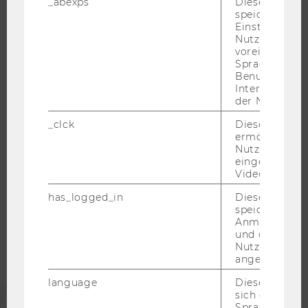
_abexps
Dieses Cooki
RESEARCH CAREER
speichert get
Einstellungen
WELCOME SERVICES
Nutzer*in, zB.
voreingestell
JOBS MIT WU-STUDIUM
Sprache, Regi
KARRIEREKONTAKTE AN DER WU
Benutzernam
Interaktionsd
KARRIERENETZWERKE AN DER WU
der Nutzer*in
_clck
Dieses Cooki
ermöglicht di
Nutzung des
eingebettete
WU COMMUNITY
Video Players
has_logged_in
Dieses Cooki
STUDIERENDE
speichert
Anmeldeinfo
und ob sich de
Nutzer*in jem
ALUMNI
angemeldet h
language
Dieses Cooki
PRESSE
sich die
Spracheinstel