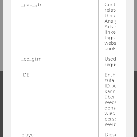
_gac_gb
Contains cam
related infor
the user. If G
Analytics and
Ads accounts 
linked, the co
tags on the G
website read 
cookie.
_dc_gtm
Used to throt
request rate.
IDE
Enthält eine
zufallsgenerie
ID. Anhand di
kann Google 
STUDIUM
über verschie
Websites
WARUM WU?
domainübergr
wiedererkenn
BACHELOR
personalisiert
MASTER
Werbung auss
DOKTORAT / PHD
player
Dieses Cooki