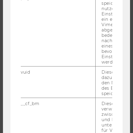
EXECUTIVE EDUCATION
speichert
nutzerspezifi
BEWERBUNG UND ZULASSUNG
Einstellungen
ein eingebett
INFORMATIONEN FÜR STUDIERENDE
Vimeo-Video
INTERNATIONALE UND INCOMING EXCHANGE STUDIERENDE
abgespielt wi
bedeutet, das
ANGEBOTE FÜR SCHULEN UND STUDIENINTERESSIERTE
nächsten Ans
eines Vimeo-V
STUDENT CLUBS
bevorzugten
Einstellungen
werden.
FORSCHUNG
vuid
Dieser Cookie
dazu eingeset
den Nutzungs
FORSCHUNGSPORTAL
des Benutzers
FORSCHENDE
speichern.
IMPACT DER FORSCHUNG
__cf_bm
Dieses Cookie
verwendet, u
ORGANISATION DER FORSCHUNG
zwischen Men
FORSCHUNGSINFRASTRUKTUR
und Bots zu
unterscheiden.
für Vimeo no