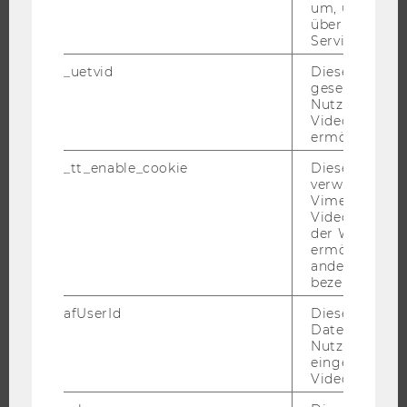
um, um gülti
über die Nutz
UNIVERSITÄT
Service zu s
_uetvid
Dieses Cookie
ÜBER DIE WU
gesetzt, um d
ORGANISATION
Nutzung des 
Videoplayers 
WIRTSCHAFT UND GESELLSCHAFT
ermöglichen
CAMPUS
_tt_enable_cookie
Dieses Cookie
NEWS
verwendet, u
Vimeo-
EVENTS ARCHIV
Videoeinbett
EVENTS
der WU-Websi
ermöglichen 
WU FOUNDATION
andere nicht 
bezeichnete 
afUserId
Dieses Cooki
Daten von
JOBS
Nutzer*innen,
eingebettete
JOBS
Videos intera
JOBPORTAL