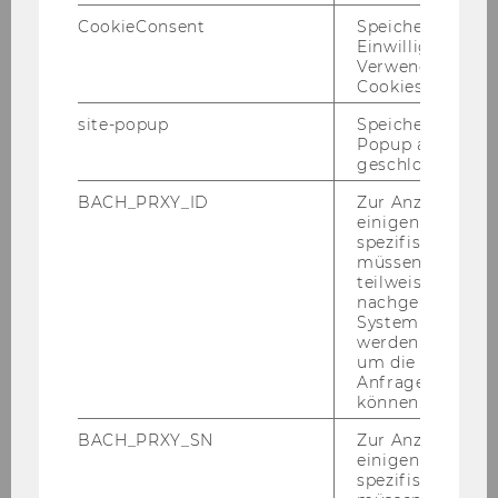
CookieConsent
Speichert Ihre
Einwilligung zur
Verwendung vo
Doctoral Program in International
Cookies.
Business Taxation
site-popup
Speichert ob ein
Popup ausgefüll
geschlossen wur
About DIBT
BACH_PRXY_ID
Zur Anzeige von
einigen WU-
Application
spezifischen Inh
müssen Informa
teilweise von
Curriculum
nachgelagerten
System abgefra
werden. Notwen
Regulations for Current Students
um die Antwort 
Anfrage zuordne
können.
Faculty
BACH_PRXY_SN
Zur Anzeige von
PhD Students
einigen WU-
spezifischen Inh