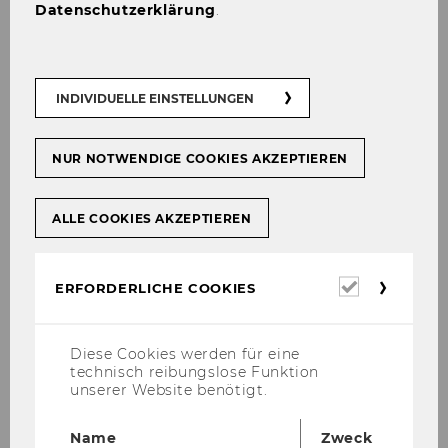
Datenschutzerklärung
.
INDIVIDUELLE EINSTELLUNGEN
NUR NOTWENDIGE COOKIES AKZEPTIEREN
Core disci­pli­ne:
Eco­no­mic Psy­cho­lo­gy
ALLE COOKIES AKZEPTIEREN
He suc­cess­ful­ly de­fen­ded his dis­ser­ta­ti­on on
13.10.2025
.
Erforderl
ERFORDERLICHE COOKIES
Cookies
Em­ploy­ment after the DIBT Pro­gram:
Post­doc­to­ral Re­se­ar­cher, Di­vi­si­on for Cli­ma­te
Diese Cookies werden für eine
and En­er­gy Po­li­cy, Tech­ni­cal Uni­ver­si­ty Den­
technisch reibungslose Funktion
mark (DTU)
unserer Website benötigt.
Name
Zweck