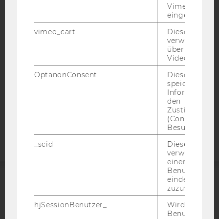
IMPRESSUM
Vimeo-Video
eingebettet is
BARRIEREFREIHEITSERKLÄRUNG WEBSEITE
DATENSCHUTZERKLÄRUNG
vimeo_cart
Dieses Cookie
verwendet, u
DATENSCHUTZERKLÄRUNG SOCIAL MEDIA
überprüfen, wi
Video abgespi
DATENSCHUTZERKLÄRUNG
STUDIENBEWERBER*INNEN UND STUDIERENDE
OptanonConsent
Dieses Cooki
speichert
COOKIE EINSTELLUNGEN
Informatione
den
Barrierefreiheitserklärung
Zustimmungs
(Consent) ein
Webseite
Besuchers.
_scid
Dieses Cookie
verwendet, u
einem/einer
Benutzer*in e
eindeutige ID
zuzuweisen
ACCREDITED BY:
hjSessionBenutzer_
Wird gesetzt,
EQUIS
AACSB
Benutzer zum