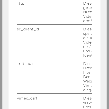
_ttp
Dieser Cookie
gesetzt, um d
Nutzung des 
Videoplayers 
ermöglichen
sd_client_id
Dieses Cooki
speichert Dat
die aktuellen
Videoeinstell
des/ der Benu
und einen per
Identifikatio
_rdt_uuid
Dieses Cooki
Die erste WU4Juniors Sum­mer­school fand im
Daten über di
Interaktionen
Juli 2020 statt und be­geis­ter­te 36 Teil­neh­
Benutzer*inne
mer*innen aus acht ver­schie­de­nen Län­dern.
Websites, auf
Mehr als 32 Vor­tra­gen­de haben den Teil­neh­
Vimeo-Video
eingebettet is
mer*innen in den fünf Tagen der Sum­mer­
school einen Ein­blick in den All­tag von Un­ter­
vimeo_cart
Dieses Cookie
neh­mer*innen, For­scher*innen und Stu­die­ren­
verwendet, u
überprüfen, wi
den ge­ge­ben. Ent­lang der drei Ta­ges­schwer­