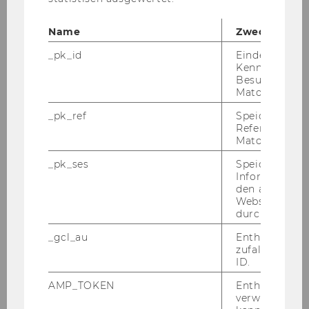
Name
Zweck
_pk_id
Eindeutige
Kennzeichnun
Besuchers du
Matomo.
_pk_ref
Speicherung 
Referrers dur
Matomo.
_pk_ses
Speicherung 
Informatione
den aktuellen
Webseitenbe
durch Matom
_gcl_au
Enthält eine
zufallsgenerie
ID.
AMP_TOKEN
Enthält ein To
verwendet we