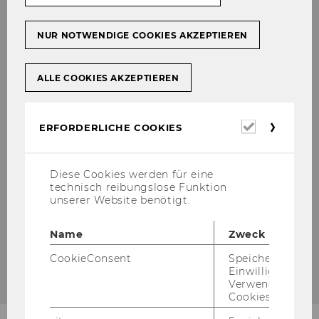
NUR NOTWENDIGE COOKIES AKZEPTIEREN
In­for­ma­ti­ve und span­nen­
Es ist eine gute Mög­lich­keit
Es ist ein­fach ein Er­leb­nis
ALLE COOKIES AKZEPTIEREN
de Ein­bli­cke in die Wirt­
um Ein­blick in die WU und
bei dem man ex­trem viel
schaft di­rekt von Un­ter­neh­
ihre An­ge­bo­te zu be­kom­
Er­fah­rung und Ein­drü­cke
mer*innen
men.
sam­meln kann, zu denen
man sonst kei­nen oder nur
Erforderl
ERFORDERLICHE COOKIES
schwer einen Zu­gang
Cookies
hätte.
Diese Cookies werden für eine
technisch reibungslose Funktion
unserer Website benötigt.
Name
Zweck
CookieConsent
Speichert Ihre
Einwilligung zur
Verwendung vo
Cookies.