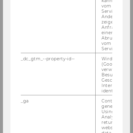
kann, um eine
vom AMP-Clie
Service abzur
Andere mögli
zeigen Opt-ou
Anfrage im G
einen Fehler 
Abrufen einer
vom AMP Clie
Service an.
_dc_gtm_--property-id--
Wird von Dou
(Google Tag 
verwendet, u
Besucher nach
Geschlecht o
Interessen zu
identifizieren.
_ga
Contains a r
generated use
Using this ID
Analytics can
returning use
Sum­mer­school 2021
website and 
data from pre