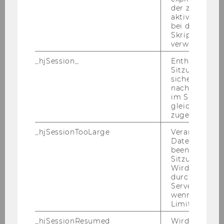
der zur Valid
aktiver Ansic
Das sagen un­se­re Teil­neh­
bei der
Skriptinitiali
mer*innen:
verwendet wir
_hjSession_
Enthält die ak
Sitzungsdaten.
sicher, dass
Be­richt un­se­rer Teil­neh­me­rin
nachfolgende
im Sitzungsfe
Che­yenne
gleichen Sitz
zugeordnet w
_hjSessionTooLarge
Veranlasst Hot
In­ter­view mit Teil­neh­me­rin
Datenerfassu
Elisa
beenden, wen
Sitzung zu vie
Wird automat
durch ein Sig
Servers best
Der Cam­pus
wenn die Sitz
Limit überschr
_hjSessionResumed
Wird gesetzt,