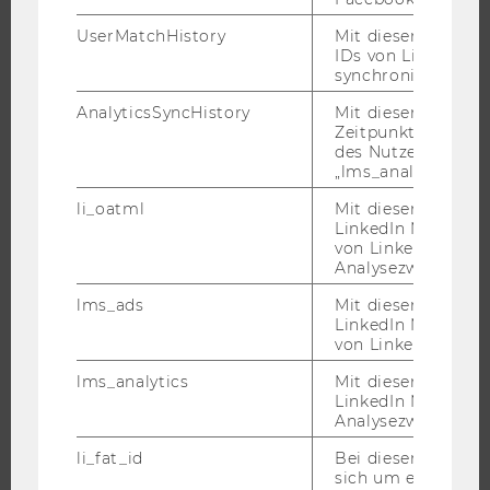
EVENTS
UserMatchHistory
Mit diesem Cookie
WU FOUNDATION
IDs von LinkedIn 
synchronisiert.
AnalyticsSyncHistory
Mit diesem Cookie
Zeitpunkt der Syn
JOBS
des Nutzers mit d
„lms_analytics“ ge
JOBS
li_oatml
Mit diesem Cooki
JOBPORTAL
LinkedIn Mitgliede
RESEARCH CAREER
von LinkedIn zu W
Analysezwecke iden
WELCOME SERVICES
lms_ads
Mit diesem Cooki
JOBS MIT WU-STUDIUM
LinkedIn Mitgliede
KARRIEREKONTAKTE AN DER WU
von LinkedIn identi
KARRIERENETZWERKE AN DER WU
lms_analytics
Mit diesem Cooki
LinkedIn Mitgliede
Analysezwecken ide
li_fat_id
Bei diesem Cookie
sich um eine indir
WU COMMUNITY