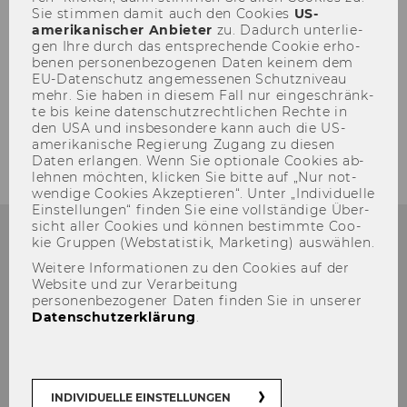
Mög­lich­keit ge­bo­ten, in die viel­fäl­ti­ge
Sie stim­men damit auch den Coo­kies
US-​
Welt der Wirt­schaft ein­zu­tau­chen und
amerikanischer An­bie­ter
zu. Da­durch un­ter­lie­
gen Ihre durch das ent­spre­chen­de Coo­kie er­ho­
erste Er­fah­run­gen an der Uni­ver­si­tät zu
be­nen per­so­nen­be­zo­ge­nen Daten kei­nem dem
sam­meln. Die Teil­nah­me konn­te zudem
EU-​Datenschutz an­ge­mes­se­nen Schutz­ni­veau
für ein WU Stu­di­um an­ge­rech­net wer­
mehr. Sie haben in die­sem Fall nur ein­ge­schränk­
te bis keine da­ten­schutz­recht­li­chen Rech­te in
den.
den USA und ins­be­son­de­re kann auch die US-​
amerikanische Re­gie­rung Zu­gang zu die­sen
Daten er­lan­gen. Wenn Sie op­tio­na­le Coo­kies ab­
leh­nen möch­ten, kli­cken Sie bitte auf „Nur not­
wen­di­ge Coo­kies Ak­zep­tie­ren“. Unter „In­di­vi­du­el­le
Ein­stel­lun­gen“ fin­den Sie eine voll­stän­di­ge Über­
sicht aller Coo­kies und kön­nen be­stimm­te Coo­
kie Grup­pen (Web­sta­tis­tik, Mar­ke­ting) aus­wäh­len.
Weitere Informationen zu den Cookies auf der
Website und zur Verarbeitung
personenbezogener Daten finden Sie in unserer
Datenschutzerklärung
.
INDIVIDUELLE EINSTELLUNGEN