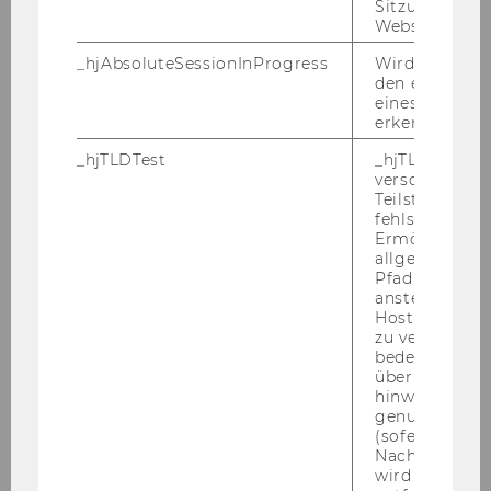
Sitzungslimit 
Pra­ter – spa­zie­ren.
Website defini
_hjAbsoluteSessionInProgress
Wird verwend
den ersten Se
ENT­DE­CKEN SIE DEN WU CAM­PUS
eines Benutze
erkennen.
_hjTLDTest
_hjTLDTest-Co
Der Cam­pus WU ist mit den öf­fent­li­chen Ver­
verschiedene
kehrs­mit­teln schnell er­reich­bar und hält auch
Teilstrings, bi
für Rad­fah­rer ge­nü­gend Fahr­rad­stell­plät­ze be­
fehlschlägt.
Ermöglicht, 
reit.
allgemeinsten
Pfad zu ermitt
Adres­se:
anstelle des
WU (Wirt­schafts­uni­ver­si­tät Wien) Welt­han­
Hostnamens d
zu verwenden 
dels­platz 1 1020 Wien
bedeutet, das
über Subdom
hinweg geme
genutzt werd
(sofern zutref
Nach dieser 
wird das Cook
WU4Juniors