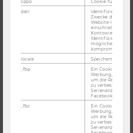
cppo
Cookie für statist
FORSCHUNGSPORTAL
datr
Identifiziert den 
Zwecke der Sicher
FORSCHENDE
Website-Integrität
einschließlich der
IMPACT DER FORSCHUNG
Kontowiederherst
ORGANISATION DER FORSCHUNG
Identifizierung vo
möglicherweise
FORSCHUNGSINFRASTRUKTUR
kompromittierten
locale
Speichert Sprache
_fbp
Ein Cookie für Fa
UNIVERSITÄT
Werbung, das verw
um die Relevanz z
ÜBER DIE WU
zu verbessern sow
Serienanzeigenpro
ORGANISATION
Facebook bereitzus
WIRTSCHAFT UND GESELLSCHAFT
_fbc
Ein Cookie für Fa
CAMPUS
Werbung, das verw
um die Relevanz z
NEWS
zu verbessern sow
EVENTS ARCHIV
Serienanzeigenpro
Facebook bereitzus