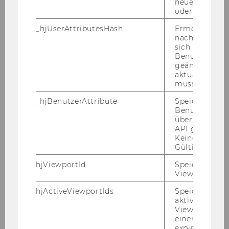
neuesten Stan
oder nicht.
_hjUserAttributesHash
Ermöglicht e
nachzuvollzie
sich ein
Benutzerattri
geändert hat
aktualisiert 
muss.
_hjBenutzerAttribute
Speichert
Benutzerattri
über die Hotja
API gesendet
Keine explizit
Gültigkeitsda
hjViewportId
Speichert Ben
Viewport-Deta
hjActiveViewportIds
Speichert die
aktiven Benut
Viewports. Sp
einen
expirationTi