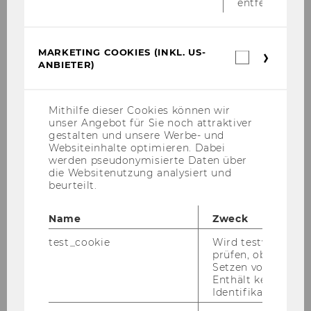
entfernt.
Übersicht
MARKETING COOKIES (INKL. US-
Marketin
ANBIETER)
Cookies
(inkl.
Online-Module
US-
Anbieter)
Mithilfe dieser Cookies können wir
Badges und Zertifikat auf LearnPublic
unser Angebot für Sie noch attraktiver
gestalten und unsere Werbe- und
Websiteinhalte optimieren. Dabei
Schul-Challenge
werden pseudonymisierte Daten über
die Websitenutzung analysiert und
beurteilt.
Vergangene Veranstaltungen
Name
Zweck
Kooperationspartner
test_cookie
Wird testweise ge
prüfen, ob der Br
WU4Juniors Team
Setzen von Cookies
Enthält keine
Identifikationsme
Häufig gestellte Fragen