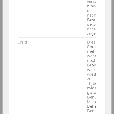
verschiedene
hinweg.Stellt 
dass Daten v
Video vom Kick-​off Tag
nachfolgende
Besuchen auf
derselben We
derselben Ben
zugeordnet w
_hjid
Dies ist ein al
Cookie, das wi
mehr setzen, 
wenn ein Benu
noch in sein
Browser hat,
wir seinen We
wiederverwen
zu
WU4Juniors
_hjSessionUser
migrieren. Wi
gesetzt, wenn
Pro­gramm 2020
Benutzer zum
Mal eine Seite
Behält die Hot
Benutzer-ID be
Kick-​off am Cam­pus 2020