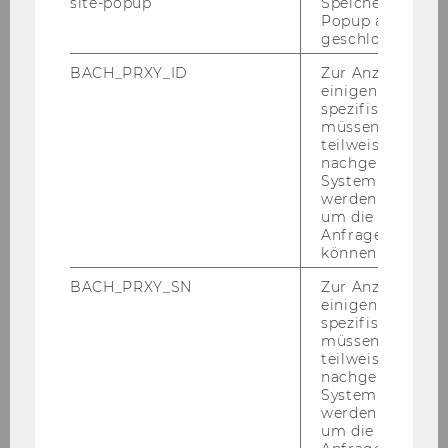
site-popup
Speichert ob ein
Popup ausgefüll
Sum­mer­school 2022
geschlossen wur
BACH_PRXY_ID
Zur Anzeige von
einigen WU-
spezifischen Inh
müssen Informa
teilweise von
nachgelagerten
System abgefra
werden. Notwen
um die Antwort 
Anfrage zuordne
können.
BACH_PRXY_SN
Zur Anzeige von
einigen WU-
spezifischen Inh
Die drit­te WU4Juniors Sum­mer­school hat 27
müssen Informa
teilweise von
en­ga­gier­ten Ju­gend­li­chen vom 12. bis 16. Juli
nachgelagerten
ein ab­wechs­lungs­rei­ches Pro­gramm ge­bo­ten.
System abgefra
Zum
Auf­takt
hat­ten die Teil­neh­mer*innen die
werden. Notwen
um die Antwort 
Mög­lich­keit den
Cam­pus
sowie die an­de­ren