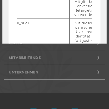
Mitgliederkennung,
Conversion-Tracki
Retargeting und A
STUDIERENDE
verwendet wird.
li_sugr
Mit diesem Cooki
wahrscheinlichkei
ALUMNI
Übereinstimmung
Identität eines Nu
festgestellt.
PRESSE
U
Bei diesem Cookie
sich um eine Bro
MITARBEITENDE
für Nutzer.
_guid
Mit diesem Cookie
LinkedIn Mitglied
UNTERNEHMEN
über Google Ads id
BizographicsOptOut
Mit diesem Cookie
Ablehnungsstatus 
Tracking durch Dri
ermittelt.
lidc
Dieses Cookie erle
Auswahl des Date