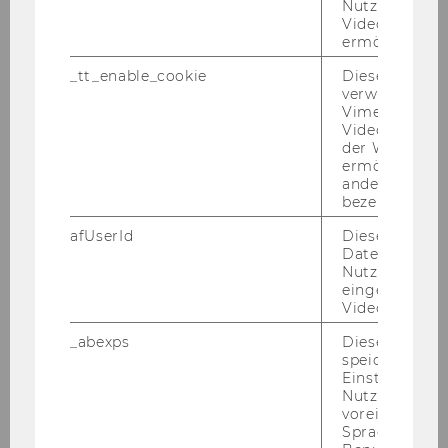
Nutzung des 
Videoplayers 
ermöglichen
_tt_enable_cookie
Dieses Cookie
verwendet, u
Vimeo-
Videoeinbett
der WU-Websi
ermöglichen 
andere nicht 
bezeichnete 
afUserId
Dieses Cooki
Daten von
Nutzer*innen,
eingebettete
Videos intera
_abexps
Dieses Cooki
speichert get
Einstellungen
Nutzer*in, zB.
voreingestell
Sprache, Regi