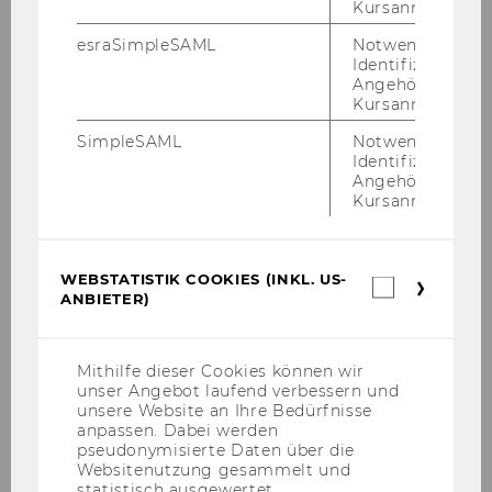
Kursanmeldung.
Kick-off 2022
esraSimpleSAML
Notwendig zur
Identifizierung 
Angehörige/r für
Kursanmeldung.
SimpleSAML
Notwendig zur
Identifizierung 
Angehörige/r für
Kursanmeldung.
WEBSTATISTIK COOKIES (INKL. US-
Webstatis
ANBIETER)
Cookies
(inkl.
US-
Anbieter)
Mithilfe dieser Cookies können wir
unser Angebot laufend verbessern und
unsere Website an Ihre Bedürfnisse
anpassen. Dabei werden
pseudonymisierte Daten über die
Websitenutzung gesammelt und
statistisch ausgewertet.