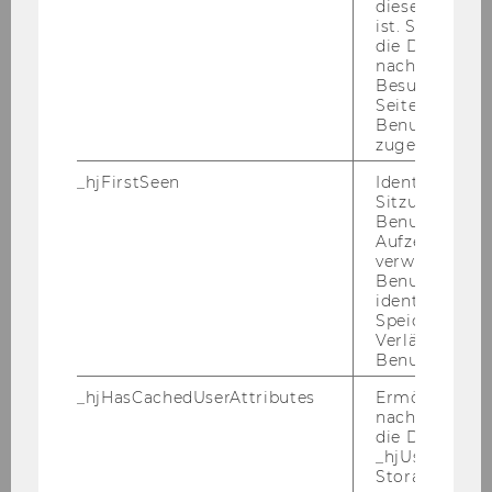
diese Seite e
ist. Stellt sic
die Daten von
nachfolgende
Besuchen der
Seite derselb
Benutzer-ID
zugeordnet w
_hjFirstSeen
Identifiziert d
Sitzung eines
Benutzers. Wi
Aufzeichnungs
verwendet, u
Benutzersitz
identifizieren.
Speicherdaue
Verlängert sic
Benutzeraktivi
_hjHasCachedUserAttributes
Ermöglicht e
nachzuvollzie
die Daten in
_hjUserAttrib
Storage auf 