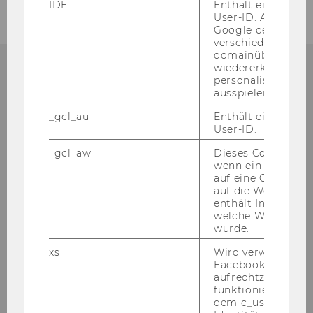
IDE
Enthält eine zufal
User-ID. Anhand d
Google den User ü
verschiedene Webs
domainübergreife
wiedererkennen u
personalisierte W
KONTAKT AUFNEHMEN!
ausspielen.
_gcl_au
Enthält eine zufal
User-ID.
_gcl_aw
Dieses Cookie wird
Neh­men Sie Kon­takt mit dem WU4Juniors
wenn ein User über
Team auf.
auf eine Google W
auf die Website ge
enthält Informatio
welche Werbeanzei
wurde.
xs
Wird verwendet, u
Facebook-Sitzung
aufrechtzuerhalten
LOS LEGEN!
funktioniert in Ve
dem c_user-Cookie