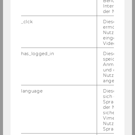
Benutzernam
Interaktionsd
der Nutzer*in
_clck
Dieses Cooki
ermöglicht di
Nutzung des
eingebettete
Video Players
has_logged_in
Dieses Cooki
speichert
Anmeldeinfo
und ob sich de
Nutzer*in jem
angemeldet h
language
Dieses Cooki
sich die
Spracheinstel
der Nutzer*in
Pro­gramm 2021
sichergestellt
Vimeo in der
Nutzer ausge
Sum­mer­school 2020
Sprache ersch