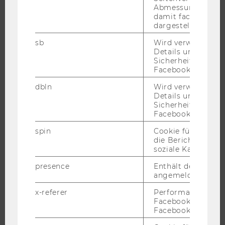
Abmessungen des 
damit facebook Ap
dargestellt werde
STUDIUM
sb
Wird verwendet, 
WARUM WU?
Details und
Sicherheitsinform
BACHELOR
Facebook-Kontos z
MASTER
dbln
Wird verwendet, 
DOKTORAT / PHD
Details und
Sicherheitsinform
EXECUTIVE EDUCATION
Facebook-Kontos z
BEWERBUNG UND ZULASSUNG
spin
Cookie für Werbe
INFORMATIONEN FÜR STUDIERENDE
die Berichterstatt
soziale Kampagne
INTERNATIONALE UND INCOMING EXCHANGE STUDIERENDE
ANGEBOTE FÜR SCHULEN UND STUDIENINTERESSIERTE
presence
Enthält den "Chat"
angemeldeten Ben
STUDENT CLUBS
x-referer
Performance-Cooki
Facebook in Komb
Facebook-Pixel ve
FORSCHUNG