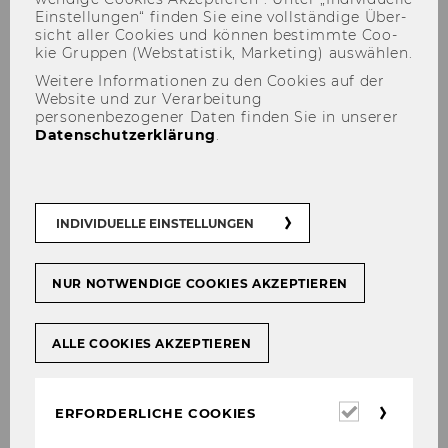
Financial information
Ein­stel­lun­gen“ fin­den Sie eine voll­stän­di­ge Über­
sicht aller Coo­kies und kön­nen be­stimm­te Coo­
Application
kie Grup­pen (Web­sta­tis­tik, Mar­ke­ting) aus­wäh­len.
Selection process and approval of
Weitere Informationen zu den Cookies auf der
special support
Website und zur Verarbeitung
personenbezogener Daten finden Sie in unserer
Datenschutzerklärung
.
General information
INDIVIDUELLE EINSTELLUNGEN
NUR NOTWENDIGE COOKIES AKZEPTIEREN
ALLE COOKIES AKZEPTIEREN
Erforderl
ERFORDERLICHE COOKIES
Cookies