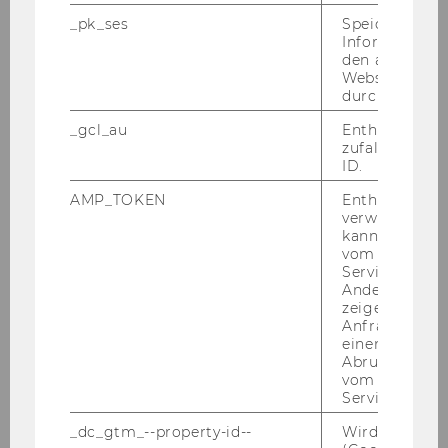
_pk_ses
Speicherung 
Special
€700
Informatione
den aktuellen
support
Webseitenbe
amount/m
durch Matom
onth
_gcl_au
Enthält eine
zufallsgenerie
Travel
€600
ID.
allowance
AMP_TOKEN
Enthält ein To
verwendet we
Region or
Japan
kann, um eine
country
vom AMP-Clie
Service abzur
Andere mögli
Special
€700
zeigen Opt-ou
support
Anfrage im G
amount/m
einen Fehler 
Abrufen einer
onth
vom AMP Clie
Service an.
Travel
€600
_dc_gtm_--property-id--
Wird von Dou
allowance