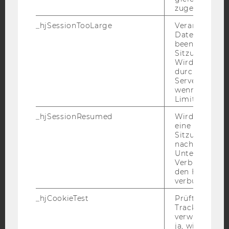
Facebook
Instagram
Blog
zugeordnet w
_hjSessionTooLarge
Veranlasst Hot
Datenerfassu
beenden, wen
YouTube
Newsletter
Bluesky
Sitzung zu vie
Wird automat
durch ein Sig
Servers best
wenn die Sitz
Limit überschr
IMPRESSUM
_hjSessionResumed
Wird gesetzt,
BARRIEREFREIHEITSERKLÄRUNG WEBSEITE
eine
Sitzung/Aufz
DATENSCHUTZERKLÄRUNG
nach einer
Unterbrechun
DATENSCHUTZERKLÄRUNG SOCIAL MEDIA
Verbindung w
DATENSCHUTZERKLÄRUNG
den Hotjar-Se
verbunden wir
STUDIENBEWERBER*INNEN UND STUDIERENDE
COOKIE EINSTELLUNGEN
_hjCookieTest
Prüft, ob der 
Tracking Cod
verwenden ka
Barrierefreiheitserklärung
ja, wird ein W