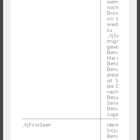
FORSCHUNG
wenn ein Benu
noch in sein
Browser hat,
FORSCHUNGSPORTAL
wir seinen We
FORSCHENDE
wiederverwen
zu
IMPACT DER FORSCHUNG
_hjSessionUser
migrieren. Wi
ORGANISATION DER FORSCHUNG
gesetzt, wenn
FORSCHUNGSINFRASTRUKTUR
Benutzer zum
Mal eine Seite
Behält die Hot
Benutzer-ID be
diese Seite e
UNIVERSITÄT
ist. Stellt sic
die Daten von
ÜBER DIE WU
nachfolgende
Besuchen der
ORGANISATION
Seite derselb
Benutzer-ID
WIRTSCHAFT UND GESELLSCHAFT
zugeordnet w
CAMPUS
_hjFirstSeen
Identifiziert d
NEWS
Sitzung eines
EVENTS ARCHIV
Benutzers. Wi