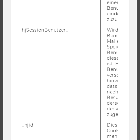
einem/einer
Benutzer*in e
eindeutige ID
zuzuweisen
STUDIUM
hjSessionBenutzer_
Wird gesetzt,
WARUM WU?
Benutzer zum
Mal eine Seite
BACHELOR
Speichert die 
MASTER
Benutzer-ID, d
diese Seite e
DOKTORAT / PHD
ist. Hotjar ver
EXECUTIVE EDUCATION
Benutzer nich
verschiedene
BEWERBUNG UND ZULASSUNG
hinweg.Stellt 
dass Daten v
INFORMATIONEN FÜR STUDIERENDE
nachfolgende
INTERNATIONALE UND INCOMING EXCHANGE STUDIERENDE
Besuchen auf
derselben We
ANGEBOTE FÜR SCHULEN UND STUDIENINTERESSIERTE
derselben Ben
zugeordnet w
STUDENT CLUBS
_hjid
Dies ist ein al
Cookie, das wi
mehr setzen, 