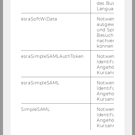
des Business
Depending on your target region, you can
Language Center
expect the following grant amounts:
esraSoftWiData
Notwendig um
ausgewählte Sp
Region or
Africa
und Sprachkurse
Besuchers
country
nachverfolgen z
können.
Special
€700
esraSimpleSAMLAuthToken
Notwendig zur
support
Identifizierung 
amount/m
Angehörige/r für
onth
Kursanmeldung.
esraSimpleSAML
Notwendig zur
Travel
€600
Identifizierung 
allowance
Angehörige/r für
Kursanmeldung.
Region or
Latin America
SimpleSAML
Notwendig zur
country
Identifizierung 
Angehörige/r für
Kursanmeldung.
Special
€700
support