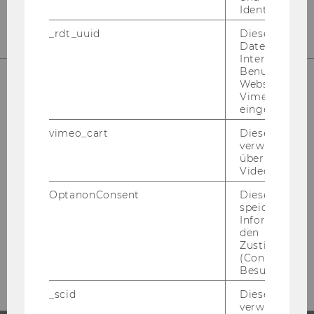
E-Mail:
wuio@wu.ac.at
Identifikatio
_rdt_uuid
Dieses Cooki
Daten über di
Interaktionen
Benutzer*inne
Websites, auf
Vimeo-Video
CONTACT
eingebettet is
vimeo_cart
Dieses Cookie
verwendet, u
überprüfen, wi
Video abgespi
MARTINA STALITZER
OptanonConsent
Dieses Cooki
speichert
Informatione
den
Tel:
+43-1-31336-4319
Zustimmungs
E-Mail:
martina.stalitzer@wu.ac.at
(Consent) ein
Besuchers.
_scid
Dieses Cookie
verwendet, u