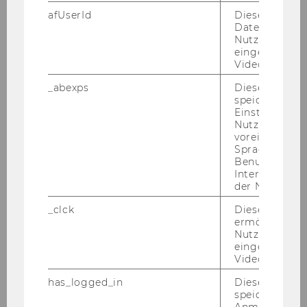
afUserId
Dieses Cooki
Daten von
Nutzer*innen,
What else is important to
eingebettete
know?
Videos intera
_abexps
Dieses Cooki
speichert get
Einstellungen
↑
Back to table of contents
↑
Nutzer*in, zB.
voreingestell
Sprache, Regi
Benutzernam
Interaktionsd
der Nutzer*in
WU mobility grant (exchange
_clck
Dieses Cooki
ermöglicht di
semester/year)
Nutzung des
eingebettete
Video Players
WU mobility grant - application for the second
has_logged_in
Dieses Cooki
installment
speichert
Anmeldeinfo