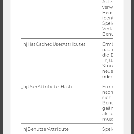
Aufzeichnungs
EVENTS
verwendet, u
Benutzersitz
WU FOUNDATION
identifizieren.
Speicherdaue
Verlängert sic
Benutzeraktivi
JOBS
_hjHasCachedUserAttributes
Ermöglicht e
nachzuvollzie
JOBS
die Daten in
_hjUserAttrib
JOBPORTAL
Storage auf 
RESEARCH CAREER
neuesten Stan
oder nicht.
WELCOME SERVICES
JOBS MIT WU-STUDIUM
_hjUserAttributesHash
Ermöglicht e
nachzuvollzie
KARRIEREKONTAKTE AN DER WU
sich ein
Benutzerattri
KARRIERENETZWERKE AN DER WU
geändert hat
aktualisiert 
muss.
_hjBenutzerAttribute
Speichert