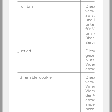
website
__cf_bm
Dieses Cookie
The application form is only
verwendet, u
zwischen Men
accessible
during the official
und Bots zu
application period
.
unterscheiden.
für Vimeo no
um, um gülti
über die Nutz
Service zu s
↑
Back to table of contents
↑
_uetvid
Dieses Cookie
gesetzt, um d
Selection process and approval
Nutzung des 
Videoplayers 
of special support
ermöglichen
_tt_enable_cookie
Dieses Cookie
verwendet, u
Vimeo-
Selection process
Videoeinbett
der WU-Websi
ermöglichen 
andere nicht 
Approval of special support
bezeichnete 