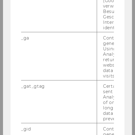
(Google Tag 
verwendet, u
Region or
Australia & New Zealand
Besucher nach
Geschlecht o
country
Interessen zu
identifizieren.
Special
€700
_ga
Contains a r
support
generated use
amount/m
Using this ID
onth
Analytics can
returning use
website and 
Travel
€600
data from pre
allowance
visits.
_gat_gtag
Certain data i
Region or
Bosnia and Herzegovina, Israel,
sent to Googl
country
Ukraine, Great Britain
Analytics a 
of once per m
long as it is s
Special
€700
data transfers
support
prevented.
amount/m
_gid
Contains a r
onth
generated use