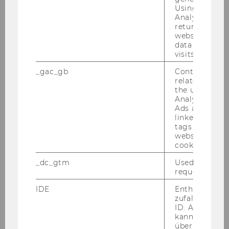
Using this ID
Travel
€300
Analytics can
returning use
allowance
website and 
data from pre
visits.
_gac_gb
Contains cam
related infor
Payout scheme (WU mobility grant
the user. If G
special support)
Analytics and
Ads accounts 
The WU mobility grant will be paid out
linked, the co
by WU in two installments:
tags on the G
website read 
cookie.
First installment:
Total awarded
_dc_gtm
Used to throt
amount
minus €200
request rate.
Second installment:
€200 after
IDE
Enthält eine
your return
, provided that all
zufallsgenerie
required documents are
ID. Anhand di
kann Google 
submitted on time
über verschie