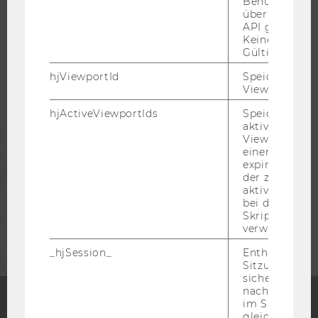
Benutzerattri
WU COMMUNITY
über die Hotja
API gesendet
Keine explizit
STUDIERENDE
Gültigkeitsda
hjViewportId
Speichert Ben
ALUMNI
Viewport-Deta
hjActiveViewportIds
Speichert die
aktiven Benut
PRESSE
Viewports. Sp
einen
expirationTi
MITARBEITENDE
der zur Valid
aktiver Ansic
bei der
Skriptinitiali
UNTERNEHMEN
verwendet wir
_hjSession_
Enthält die ak
Sitzungsdaten.
sicher, dass
nachfolgende
im Sitzungsfe
gleichen Sitz