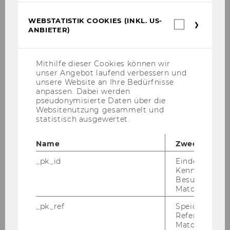
amount/m
WEBSTATISTIK COOKIES (INKL. US-
Webstatis
onth
ANBIETER)
Cookies
(inkl.
Travel
€600
US-
allowance
Anbieter)
Mithilfe dieser Cookies können wir
unser Angebot laufend verbessern und
unsere Website an Ihre Bedürfnisse
Region or
North America
anpassen. Dabei werden
country
pseudonymisierte Daten über die
Websitenutzung gesammelt und
Special
€700
statistisch ausgewertet.
support
amount/m
Name
Zweck
onth
_pk_id
Eindeutige
Kennzeichnun
Travel
€400
Besuchers du
Matomo.
allowance
_pk_ref
Speicherung 
Region or
Asia (excl. Japan)
Referrers dur
Matomo.
country