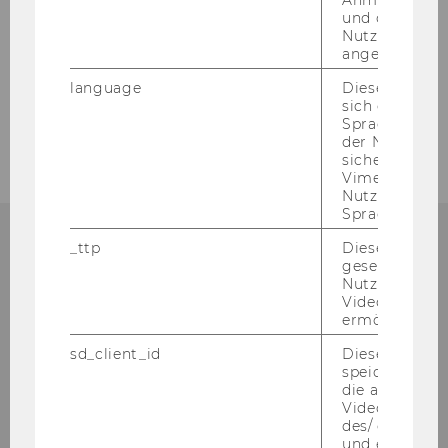
und ob sich de
WU mobility grant special support
Nutzer*in jem
angemeldet h
Application WU mobility grant special
language
Dieses Cooki
support
sich die
Spracheinstel
der Nutzer*in
sichergestellt
Vimeo in der
Nutzer ausge
Sprache ersch
_ttp
Dieser Cookie
gesetzt, um d
Nutzung des 
International Office
Videoplayers 
ermöglichen
Library & Learning Center, Level 4
sd_client_id
Dieses Cooki
Welthandelsplatz 1
speichert Dat
die aktuellen
1020
Vienna
Videoeinstell
Tel:
+43-1-31336-4310
des/ der Benu
und einen per