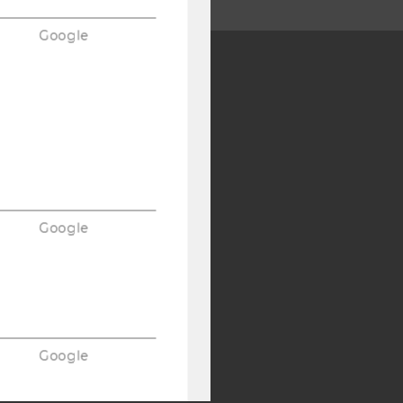
Google
Y:
SB
AMBA
Google
Google