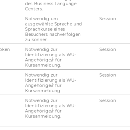
des Business Language
Centers.
IMPACT DER FORSCHUNG
AL
Notwendig um
Session
ORGANISATION DER
ausgewählte Sprache und
FORSCHUNG
Sprachkurse eines
PR
Besuchers nachverfolgen
zu können.
FORSCHUNGSINFRASTRUKTUR
oken
Notwendig zur
Session
MI
Identifizierung als WU-
Angehörige/r für
Kursanmeldung.
UN
Notwendig zur
Session
Identifizierung als WU-
Angehörige/r für
Kursanmeldung.
Notwendig zur
Session
Identifizierung als WU-
Angehörige/r für
Kursanmeldung.