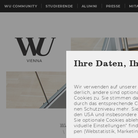
WU COMMUNITY
STUDIERENDE
ALUMNI
PRESSE
MIT
Ihre Daten, I
Wir ver­wen­den auf un­se­rer 
der­lich, an­de­re sind op­tio
Coo­kies zu. Sie stim­men 
durch das ent­spre­chen­de C
nen Schutz­ni­veau mehr. Sie 
den USA und ins­be­son­de­r
Sie op­tio­na­le Coo­kies ab­l
WU (Wirtschaftsuniversität Wien)
vi­du­el­le Ein­stel­lun­gen“ 
pen (Web­sta­tis­tik, Mar­ke­ti
Services & support (bachelor & ma