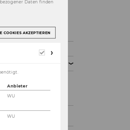
nbezogener Daten finden
Services & support
(bachelor & master)
E COOKIES AKZEPTIEREN
Opening hours
Erforderliche
Cookies
Dates and deadlines
benötigt.
Bachelor
Anbieter
Master
WU
Group advisory meetings
WU
and workshops