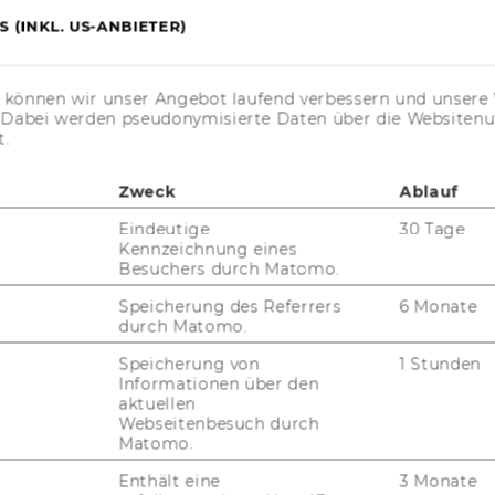
 (INKL. US-ANBIETER)
JOBS
s können wir unser Angebot laufend verbessern und unsere 
JOBS
. Dabei werden pseudonymisierte Daten über die Website
t.
JOBPORTAL
RESEARCH CAREER
Zweck
Ablauf
Eindeutige
30 Tage
WELCOME SERVICES
Kennzeichnung eines
Besuchers durch Matomo.
JOBS MIT WU-STUDIUM
Speicherung des Referrers
6 Monate
durch Matomo.
KARRIEREKONTAKTE AN DER
WU
Speicherung von
1 Stunden
Informationen über den
KARRIERENETZWERKE AN DER
aktuellen
WU
Webseitenbesuch durch
Matomo.
Enthält eine
3 Monate