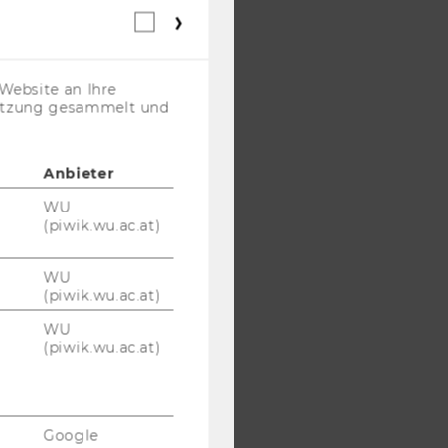
Webstatistik
Cookies
(inkl.
US-
Website an Ihre
Anbieter)
nutzung gesammelt und
Anbieter
WU
(piwik.wu.ac.at)
WU
(piwik.wu.ac.at)
WU
(piwik.wu.ac.at)
Google