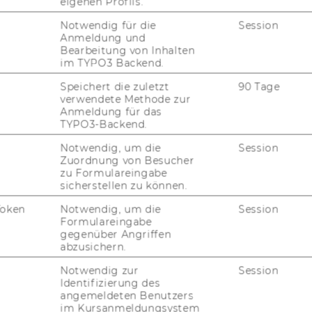
eigenen Profils.
Notwendig für die
Session
Anmeldung und
Bearbeitung von Inhalten
im TYPO3 Backend.
Speichert die zuletzt
90 Tage
verwendete Methode zur
Anmeldung für das
TYPO3-Backend.
Notwendig, um die
Session
Zuordnung von Besucher
zu Formulareingabe
sicherstellen zu können.
Token
Notwendig, um die
Session
Formulareingabe
gegenüber Angriffen
abzusichern.
FORSCHUNG
WU
Notwendig zur
Session
FORSCHUNGSPORTAL
Identifizierung des
angemeldeten Benutzers
im Kursanmeldungsystem
ST
FORSCHENDE