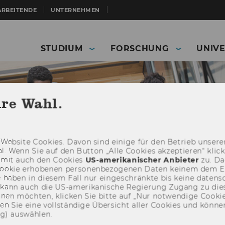
ARBEITENDE
UNTERNEHMEN
STUDIUM
FORSCHUNG
UNIVE
hre Wahl.
Web­site Coo­kies. Davon sind ei­ni­ge für den Be­trieb un­se­rer
­nal. Wenn Sie auf den But­ton „Alle Coo­kies ak­zep­tie­ren“ kli
damit auch den Coo­kies
US-​amerikanischer An­bie­ter
zu. Da­
oo­kie er­ho­be­nen per­so­nen­be­zo­ge­nen Daten kei­nem dem 
haben in die­sem Fall nur ein­ge­schränk­te bis keine da­ten­sc
e kann auch die US-​amerikanische Re­gie­rung Zu­gang zu die
eh­nen möch­ten, kli­cken Sie bitte auf „Nur not­wen­di­ge Coo­kies
Studierende
Study internationally
fin­den Sie eine voll­stän­di­ge Über­sicht aller Coo­kies und kön
ng) aus­wäh­len.
ster)
Dates and deadlines