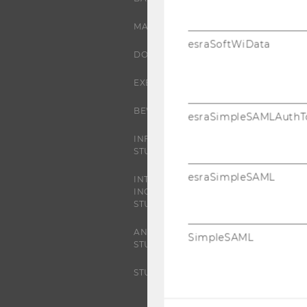
MASTER
esraSoftWiData
DOKTORAT / PHD
EXECUTIVE EDUCATION
BEWERBUNG UND ZULASSUNG
esraSimpleSAMLAuthT
INFORMATIONEN FÜR
STUDIERENDE
esraSimpleSAML
INTERNATIONALE UND
INCOMING EXCHANGE
STUDIERENDE
ANGEBOTE FÜR SCHULEN UND
SimpleSAML
STUDIENINTERESSIERTE
STUDENT CLUBS