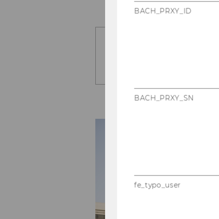
BACH_PRXY_ID
Bachelor's students
Dates & deadlines
BACH_PRXY_SN
fe_typo_user