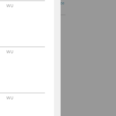
Go Global – Internationalize
WU
your Bachelor's Studies
WU
WU