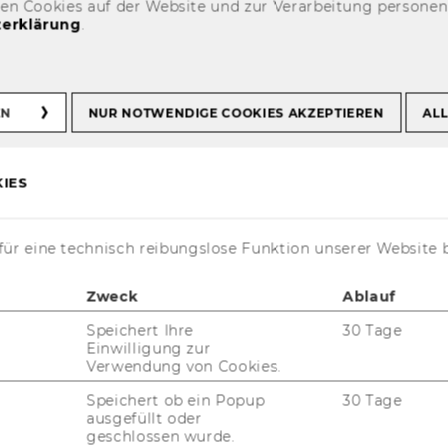
den Cookies auf der Website und zur Verarbeitung persone
erklärung
.
adlines
EN
NUR NOTWENDIGE COOKIES AKZEPTIEREN
ALL
IES
ür eine technisch reibungslose Funktion unserer Website 
t aktuell nur auf Englisch verfügbar.
Zweck
Ablauf
Speichert Ihre
30 Tage
Einwilligung zur
kly find application periods for exchange
Verwendung von Cookies.
ograms, and International Short Programs
Speichert ob ein Popup
30 Tage
coming events, and don’t miss our info
ausgefüllt oder
transfer.
geschlossen wurde.