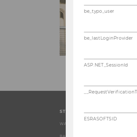
be_typo_user
be_lastLoginProvider
ASP.NET_SessionId
__RequestVerification
STUDIUM
ESRASOFTSID
WARUM WU?
BACHELOR