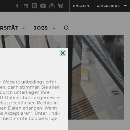
Facebook
Instagram
WU
YouTube
Newsletter
Bluesky
ENGLISH
QUICKLINKS
Blog
RSITÄT
JOBS
Cookie
Consent
schließen
 Web­site un­be­dingt er­for­
­cken, dann stim­men Sie allen
durch un­ter­lie­gen Ihre
EU-​Datenschutz an­ge­mes­se­
hutz­recht­li­chen Rech­te in
­sen Daten er­lan­gen. Wenn
 Ak­zep­tie­ren“. Unter „In­di­
­nen be­stimm­te Coo­kie Grup­