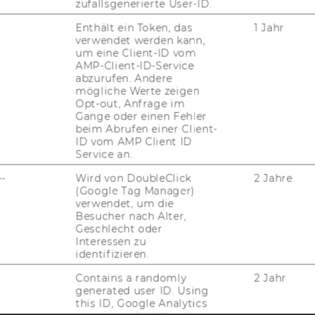
zufallsgenerierte User-ID.
Enthält ein Token, das
1 Jahr
verwendet werden kann,
um eine Client-ID vom
AMP-Client-ID-Service
uTube
Newsletter
Bluesky
ACCREDITED B
abzurufen. Andere
mögliche Werte zeigen
EQUIS
AAC
Opt-out, Anfrage im
Gange oder einen Fehler
beim Abrufen einer Client-
ID vom AMP Client ID
Service an.
G WEBSEITE
--
Wird von DoubleClick
2 Jahre
(Google Tag Manager)
verwendet, um die
Besucher nach Alter,
IAL MEDIA
Geschlecht oder
UDIENBEWERBER*INNEN
Interessen zu
identifizieren.
Contains a randomly
2 Jahr
generated user ID. Using
this ID, Google Analytics