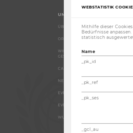
WEBSTATISTIK COOKIES
UNIVERSITÄT
Mithilfe dieser Cookie
ÜBER DIE WU
Bedürfnisse anpassen
statistisch ausgewerte
ORGANISATION
WIRTSCHAFT UND
Name
GESELLSCHAFT
_pk_id
CAMPUS
NEWS
_pk_ref
EVENTS ARCHIV
_pk_ses
EVENTS
WU FOUNDATION
_gcl_au