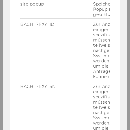
site-popup
Speichert ob ein
Popup ausgefüll
Students with special needs
geschlossen wur
BACH_PRXY_ID
Zur Anzeige von
einigen WU-
spezifischen Inh
müssen Informa
teilweise von
nachgelagerten
Financial support (bachelor & master)
System abgefra
werden. Notwen
um die Antwort 
Anfrage zuordne
Erasmus+ (exchange semester/year)
können.
BACH_PRXY_SN
Zur Anzeige von
WU mobility grant (exchange semester/year)
einigen WU-
spezifischen Inh
müssen Informa
CEEPUS (exchange semester)
teilweise von
nachgelagerten
Swiss-European Mobility Programme
System abgefra
werden. Notwen
(exchange semester)
um die Antwort 