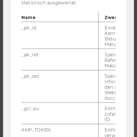
FORSCHUNGSPORTAL
statistisch ausgewertet.
FORSCHENDE
Name
Zweck
IMPACT DER FORSCHUNG
_pk_id
Eindeutige
ORGANISATION DER FORSCHUNG
Kennzeichnun
FORSCHUNGSINFRASTRUKTUR
Besuchers du
Matomo.
_pk_ref
Speicherung 
Referrers dur
UNIVERSITÄT
Matomo.
_pk_ses
Speicherung 
ÜBER DIE WU
Informatione
ORGANISATION
den aktuellen
Webseitenbe
WIRTSCHAFT UND GESELLSCHAFT
durch Matom
CAMPUS
_gcl_au
Enthält eine
NEWS
zufallsgenerie
ID.
EVENTS ARCHIV
AMP_TOKEN
Enthält ein To
EVENTS
verwendet we