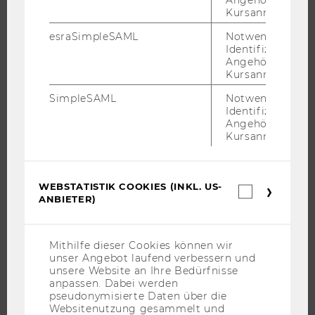
Kursanmeldung.
STUDIUM
esraSimpleSAML
Notwendig zur
WARUM WU?
Identifizierung 
Angehörige/r für
BACHELOR
Kursanmeldung.
MASTER
SimpleSAML
Notwendig zur
DOKTORAT / PHD
Identifizierung 
Angehörige/r für
EXECUTIVE EDUCATION
Kursanmeldung.
BEWERBUNG UND ZULASSUNG
INFORMATIONEN FÜR STUDIERENDE
WEBSTATISTIK COOKIES (INKL. US-
Webstatis
INTERNATIONALE UND INCOMING EXCHANGE STUDIERENDE
ANBIETER)
Cookies
ANGEBOTE FÜR SCHULEN UND STUDIENINTERESSIERTE
(inkl.
US-
STUDENT CLUBS
Anbieter)
Mithilfe dieser Cookies können wir
unser Angebot laufend verbessern und
unsere Website an Ihre Bedürfnisse
anpassen. Dabei werden
FORSCHUNG
pseudonymisierte Daten über die
Websitenutzung gesammelt und