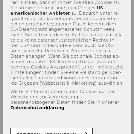
Programme (exchange
ren“ kli­cken, dann stim­men Sie allen Coo­kies zu.
Sie stim­men damit auch den Coo­kies
US-​
semester)
amerikanischer An­bie­ter
zu. Da­durch un­ter­lie­
gen Ihre durch das ent­spre­chen­de Coo­kie er­ho­
be­nen per­so­nen­be­zo­ge­nen Daten kei­nem dem
EU-​Datenschutz an­ge­mes­se­nen Schutz­ni­veau
mehr. Sie haben in die­sem Fall nur ein­ge­schränk­
te bis keine da­ten­schutz­recht­li­chen Rech­te in
den USA und ins­be­son­de­re kann auch die US-​
Der Inhalt dieser Seite ist aktuell nur auf
amerikanische Re­gie­rung Zu­gang zu die­sen
Englisch verfügbar.
Daten er­lan­gen. Wenn Sie op­tio­na­le Coo­kies ab­
leh­nen möch­ten, kli­cken Sie bitte auf „Nur not­
wen­di­ge Coo­kies Ak­zep­tie­ren“. Unter „In­di­vi­du­el­le
Ein­stel­lun­gen“ fin­den Sie eine voll­stän­di­ge Über­
sicht aller Coo­kies und kön­nen be­stimm­te Coo­
kie Grup­pen (Web­sta­tis­tik, Mar­ke­ting) aus­wäh­len.
Weitere Informationen zu den Cookies auf der
Website und zur Verarbeitung
personenbezogener Daten finden Sie in unserer
Datenschutzerklärung
.