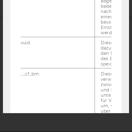
abgespielt wi
bedeutet, das
nächsten Ans
eines Vimeo-V
bevorzugten
Einstellungen
werden.
ACCREDITED BY:
vuid
Dieser Cookie
EQUIS
AACSB
dazu eingeset
den Nutzungs
des Benutzers
speichern.
__cf_bm
Dieses Cookie
AMBA
verwendet, u
zwischen Men
und Bots zu
unterscheiden.
für Vimeo no
um, um gülti
über die Nutz
Service zu s
_uetvid
Dieses Cookie
gesetzt, um d