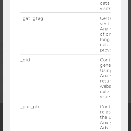
data from pre
STUDIERENDE
visits.
_gat_gtag
Certain data i
sent to Googl
ALUMNI
Analytics a 
of once per m
long as it is s
PRESSE
data transfers
prevented.
_gid
Contains a r
MITARBEITENDE
generated use
Using this ID
Analytics can
UNTERNEHMEN
returning use
website and 
data from pre
visits.
_gac_gb
Contains cam
related infor
the user. If G
Analytics and
Facebook
Instagram
Blog
Ads accounts 