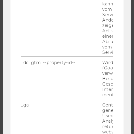
WU FOUNDATION
kann, um eine
vom AMP-Clie
Service abzur
Andere mögli
zeigen Opt-ou
JOBS
Anfrage im G
einen Fehler 
JOBS
Abrufen einer
vom AMP Clie
JOBPORTAL
Service an.
RESEARCH CAREER
_dc_gtm_--property-id--
Wird von Dou
WELCOME SERVICES
(Google Tag 
verwendet, u
JOBS MIT WU-STUDIUM
Besucher nach
KARRIEREKONTAKTE AN DER WU
Geschlecht o
Interessen zu
KARRIERENETZWERKE AN DER WU
identifizieren.
_ga
Contains a r
generated use
Using this ID
Analytics can
WU COMMUNITY
returning use
website and 