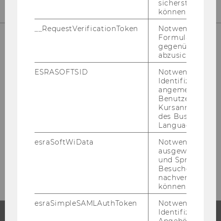
sicherstellen zu
können.
__RequestVerificationToken
Notwendig, um 
Formulareingab
gegenüber Angri
CONTACT
abzusichern.
ESRASOFTSID
Notwendig zur
Identifizierung 
angemeldeten
Benutzers im
MARTINA STALITZER
Kursanmeldung
des Business
Language Center
esraSoftWiData
Notwendig um
Tel:
+43-1-31336-4319
ausgewählte Sp
E-Mail:
martina.stalitzer@wu.ac.at
und Sprachkurse
Besuchers
nachverfolgen z
können.
esraSimpleSAMLAuthToken
Notwendig zur
Identifizierung 
Angehörige/r für