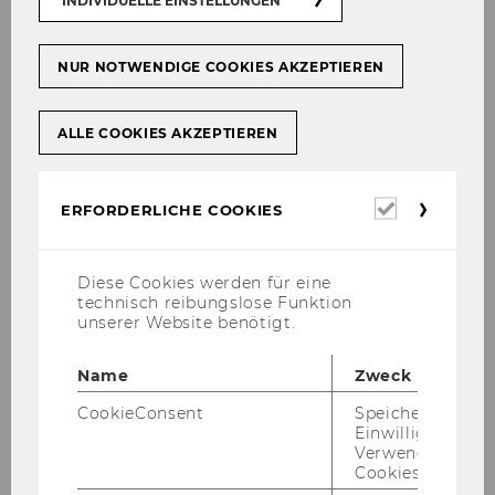
INDIVIDUELLE EINSTELLUNGEN
NUR NOTWENDIGE COOKIES AKZEPTIEREN
After you have been selected for an exchange
place in Switzerland, you can apply for a
ALLE COOKIES AKZEPTIEREN
mobility grant through the
Swiss-European
Mobility Programme (SEMP)
.
Erforderl
ERFORDERLICHE COOKIES
Cookies
Application
Diese Cookies werden für eine
technisch reibungslose Funktion
unserer Website benötigt.
Financial information
Name
Zweck
CookieConsent
Speichert Ihre
Einwilligung zur
Academic achievement
Verwendung vo
Cookies.