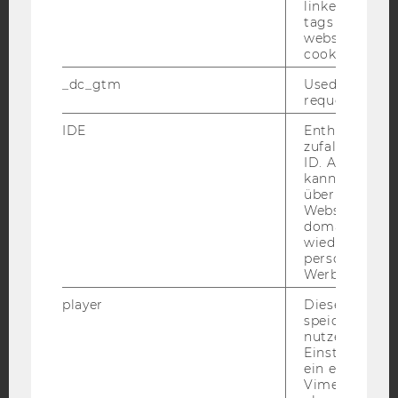
linked, the co
tags on the G
website read 
YouTube
Newsletter
Bluesky
cookie.
_dc_gtm
Used to throt
request rate.
IDE
Enthält eine
zufallsgenerie
IMPRESSUM
ID. Anhand di
kann Google 
BARRIEREFREIHEITSERKLÄRUNG WEBSEITE
über verschie
DATENSCHUTZERKLÄRUNG
Websites
domainübergr
DATENSCHUTZERKLÄRUNG SOCIAL MEDIA
wiedererkenn
personalisiert
DATENSCHUTZERKLÄRUNG
Werbung auss
STUDIENBEWERBER*INNEN UND STUDIERENDE
player
Dieses Cooki
COOKIE EINSTELLUNGEN
speichert
nutzerspezifi
Barrierefreiheitserklärung
Einstellungen
ein eingebett
Webseite
Vimeo-Video