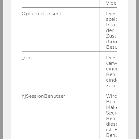
Video abgespi
MSc(WU),MA
OptanonConsent
Dieses Cooki
Senior Scientist post doc || Direktorin des
speichert
Kompetenzzentrums für Finanzbildung
Informatione
den
Zustimmungs
julia.riess@wu.ac.at
(Consent) ein
+43 1 31336 5577
Besuchers.
_scid
Dieses Cookie
verwendet, u
einem/einer
Benutzer*in e
eindeutige ID
zuzuweisen
hjSessionBenutzer_
Wird gesetzt,
Benutzer zum
Mal eine Seite
Speichert die 
Benutzer-ID, d
diese Seite e
ist. Hotjar ver
Benutzer nich