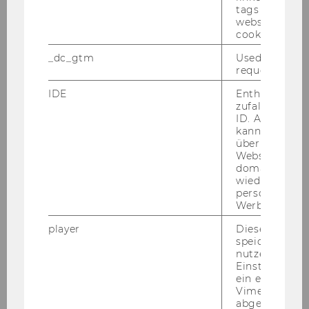
tags on the G
website read 
cookie.
_dc_gtm
Used to throt
request rate.
IDE
Enthält eine
zufallsgenerie
ID. Anhand di
Lisa-Maria Lukasser MSc.
kann Google 
über verschie
Websites
lisa-maria.lukasser@wu.ac.at
domainübergr
wiedererkenn
+43 1 31336 5431
personalisiert
Werbung auss
player
Dieses Cooki
speichert
nutzerspezifi
Einstellungen
ein eingebett
Vimeo-Video
abgespielt wi