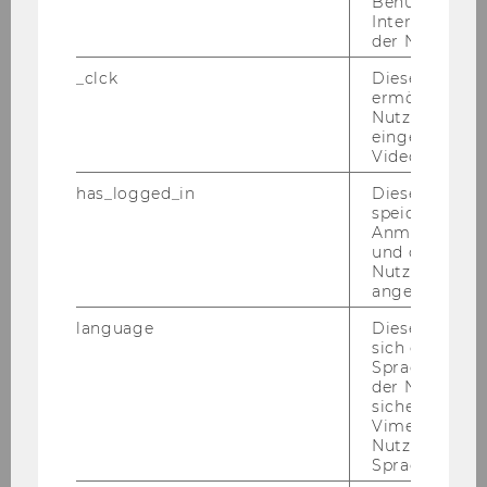
Benutzernam
+43 1 31336 4711
Interaktionsd
der Nutzer*in
_clck
Dieses Cooki
ermöglicht di
Nutzung des
eingebettete
Video Players
has_logged_in
Dieses Cooki
speichert
Anmeldeinfo
und ob sich de
Nutzer*in jem
angemeldet h
language
Dieses Cooki
sich die
Spracheinstel
der Nutzer*in
Dr.rer.soc.oec. Andrea Raso MSc
sichergestellt
Vimeo in der
(WU), BSc (WU)
Nutzer ausge
Sprache ersch
Senior Lecturer