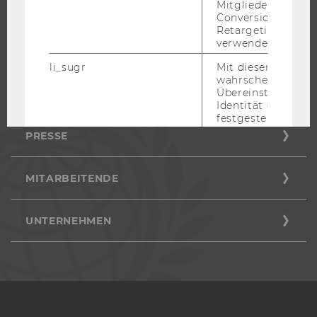
Mitgliederkennung,
WU COMMUNITY
Conversion-Tracki
Retargeting und A
verwendet wird.
STUDIERENDE
li_sugr
Mit diesem Cooki
wahrscheinlichkei
Übereinstimmung
ALUMNI
Identität eines Nu
festgestellt.
PRESSE
U
Bei diesem Cookie
sich um eine Bro
für Nutzer.
MITARBEITENDE
_guid
Mit diesem Cookie
LinkedIn Mitglied
über Google Ads id
UNTERNEHMEN
BizographicsOptOut
Mit diesem Cookie
Ablehnungsstatus 
Tracking durch Dri
ermittelt.
lidc
Dieses Cookie erle
Auswahl des Date