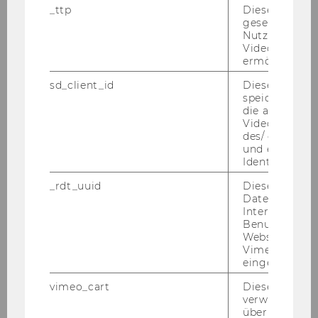
_ttp
Dieser Cookie
gesetzt, um d
andrea.raso@wu.ac.at
Nutzung des 
+43 1 31336 4855
Videoplayers 
ermöglichen
sd_client_id
Dieses Cooki
speichert Dat
die aktuellen
Videoeinstell
des/ der Benu
und einen per
Identifikatio
_rdt_uuid
Dieses Cooki
Daten über di
Interaktionen
Benutzer*inne
Websites, auf
Vimeo-Video
eingebettet is
vimeo_cart
Dieses Cookie
verwendet, u
Dr.rer.soc.oec. Julia Riess
überprüfen, wi