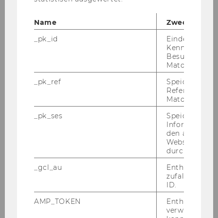
Name
Zweck
_pk_id
Eindeutige
Dr.rer.soc.oec. Barbara Dunkl
Kennzeichnun
Besuchers du
Matomo.
Senior Scientist post doc
_pk_ref
Speicherung 
barbara.dunkl@wu.ac.at
Referrers dur
Matomo.
+43 1 31336 4853
_pk_ses
Speicherung 
Informatione
den aktuellen
Webseitenbe
durch Matom
_gcl_au
Enthält eine
zufallsgenerie
ID.
AMP_TOKEN
Enthält ein To
verwendet we