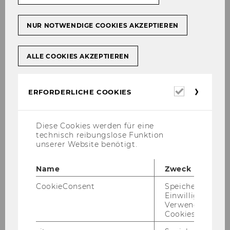
NUR NOTWENDIGE COOKIES AKZEPTIEREN
ALLE COOKIES AKZEPTIEREN
Erforderl
ERFORDERLICHE COOKIES
Cookies
Diese Cookies werden für eine
technisch reibungslose Funktion
unserer Website benötigt.
Assoz.Prof. Mag.Dr.rer.soc.oec.
Name
Zweck
Christiane Schopf
CookieConsent
Speichert Ihre
Assoziierte Professorin || Stellvertretende
Einwilligung zur
Leiterin des Instituts für Wirtschaftspädagogik
Verwendung vo
Cookies.
christiane.schopf@wu.ac.at