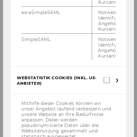
Kursanmeldung.
esraSimpleSAML
Notwendig zur
Identifizierung 
Mag.rer.soc.oec. Ingrid Dobrovits
Angehörige/r für
Kursanmeldung.
Senior Lecturer
SimpleSAML
Notwendig zur
Identifizierung 
ingrid.dobrovits@wu.ac.at
Angehörige/r für
+43 1 31336 5601
Kursanmeldung.
WEBSTATISTIK COOKIES (INKL. US-
Webstatis
ANBIETER)
Cookies
(inkl.
US-
Anbieter)
Mithilfe dieser Cookies können wir
unser Angebot laufend verbessern und
unsere Website an Ihre Bedürfnisse
anpassen. Dabei werden
pseudonymisierte Daten über die
Websitenutzung gesammelt und
statistisch ausgewertet.