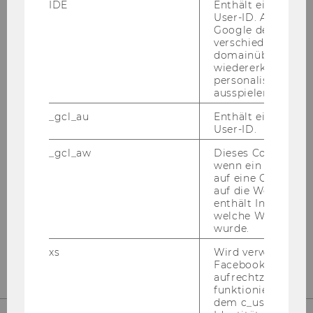
IDE
Enthält eine zufal
User-ID. Anhand d
Google den User ü
BEWERBUNGSGUIDE
verschiedene Webs
domainübergreife
wiedererkennen u
personalisierte W
ausspielen.
_gcl_au
Enthält eine zufal
User-ID.
_gcl_aw
Dieses Cookie wird
wenn ein User über
Alle Infos für in- und ausländische
auf eine Google W
auf die Website ge
Studieninteressierte!
enthält Informatio
welche Werbeanzei
wurde.
MEHR ERFAHREN
xs
Wird verwendet, u
Facebook-Sitzung
aufrechtzuerhalten
funktioniert in Ve
dem c_user-Cookie