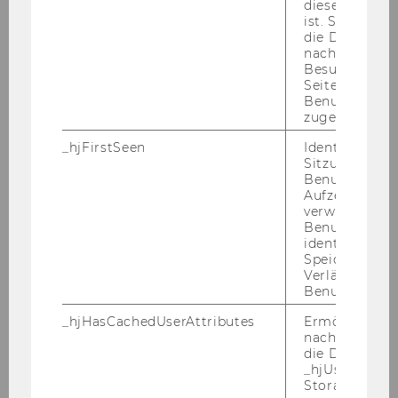
diese Seite e
ist. Stellt sic
die Daten von
nachfolgende
Besuchen der
Seite derselb
Benutzer-ID
Dr.rer.soc.oec. Rosanna
zugeordnet w
Steininger
_hjFirstSeen
Identifiziert d
Sitzung eines
Benutzers. Wi
Universitätsassistentin post doc
Aufzeichnungs
verwendet, u
rosanna.steininger@wu.ac.at
Benutzersitz
identifizieren.
+43 1 31336 5892
Speicherdaue
Verlängert sic
Benutzeraktivi
_hjHasCachedUserAttributes
Ermöglicht e
nachzuvollzie
die Daten in
_hjUserAttrib
Storage auf 