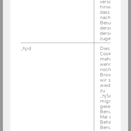
verschiedene
hinweg.Stellt 
dass Daten v
nachfolgende
Mag.Dr.rer.soc.oec. Franz-Karl
Besuchen auf
derselben We
Skala
derselben Ben
zugeordnet w
Senior Lecturer
_hjid
Dies ist ein al
Cookie, das wi
franz-karl.skala@wu.ac.at
mehr setzen, 
+43 1 31336 4854
wenn ein Benu
noch in sein
Browser hat,
wir seinen We
wiederverwen
zu
_hjSessionUser
migrieren. Wi
gesetzt, wenn
Benutzer zum
Mal eine Seite
Behält die Hot
Benutzer-ID be