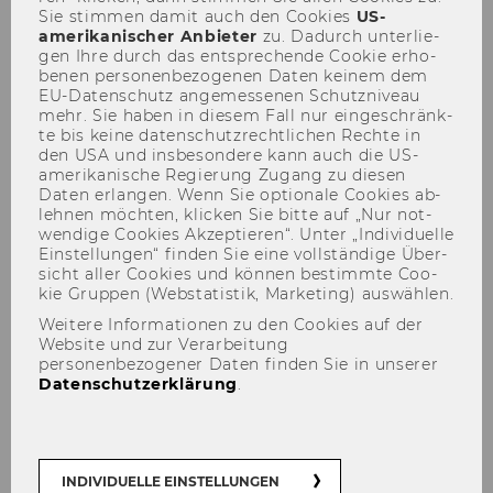
Sie stim­men damit auch den Coo­kies
US-​
amerikanischer An­bie­ter
zu. Da­durch un­ter­lie­
gen Ihre durch das ent­spre­chen­de Coo­kie er­ho­
be­nen per­so­nen­be­zo­ge­nen Daten kei­nem dem
EU-​Datenschutz an­ge­mes­se­nen Schutz­ni­veau
mehr. Sie haben in die­sem Fall nur ein­ge­schränk­
te bis keine da­ten­schutz­recht­li­chen Rech­te in
den USA und ins­be­son­de­re kann auch die US-​
amerikanische Re­gie­rung Zu­gang zu die­sen
Daten er­lan­gen. Wenn Sie op­tio­na­le Coo­kies ab­
leh­nen möch­ten, kli­cken Sie bitte auf „Nur not­
Univ.Prof. Mag.Dr.rer.soc.oec.
wen­di­ge Coo­kies Ak­zep­tie­ren“. Unter „In­di­vi­du­el­le
Ein­stel­lun­gen“ fin­den Sie eine voll­stän­di­ge Über­
Bettina Fuhrmann
sicht aller Coo­kies und kön­nen be­stimm­te Coo­
kie Grup­pen (Web­sta­tis­tik, Mar­ke­ting) aus­wäh­len.
Leiterin des Instituts für Wirtschaftspädagogik
Weitere Informationen zu den Cookies auf der
Website und zur Verarbeitung
bettina.fuhrmann@wu.ac.at
personenbezogener Daten finden Sie in unserer
Datenschutzerklärung
.
+43 1 31336 5072
+43 676 8213 5072
INDIVIDUELLE EINSTELLUNGEN