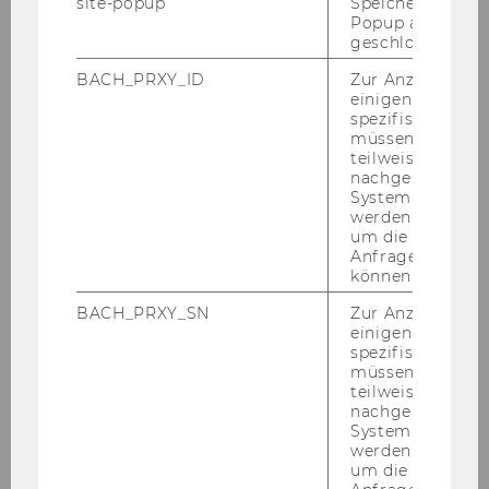
site-popup
Speichert ob ein
Popup ausgefüll
+43 1 31336 5392
geschlossen wur
BACH_PRXY_ID
Zur Anzeige von
einigen WU-
spezifischen Inh
müssen Informa
teilweise von
nachgelagerten
System abgefra
werden. Notwen
um die Antwort 
Anfrage zuordne
können.
BACH_PRXY_SN
Zur Anzeige von
einigen WU-
spezifischen Inh
müssen Informa
teilweise von
nachgelagerten
Dr. Alina Alexandra Bot
System abgefra
werden. Notwen
Programmmanagerin
um die Antwort 