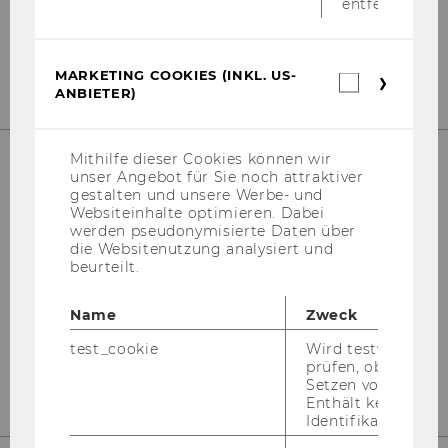
entfernt.
MEHR ER­FAH­REN
MARKETING COOKIES (INKL. US-
Marketin
ANBIETER)
Cookies
(inkl.
US-
Anbieter)
Mithilfe dieser Cookies können wir
unser Angebot für Sie noch attraktiver
gestalten und unsere Werbe- und
FACTS & FI­GU­RES ZUM PRO­GRAMM
Websiteinhalte optimieren. Dabei
Wie schnell waren die Stu­die­ren­den im
werden pseudonymisierte Daten über
die Websitenutzung analysiert und
Stu­di­um? Wie in­ter­na­tio­nal sind die Stu­
beurteilt.
die­ren­den? Etc.
Name
Zweck
MEHR ER­FAH­REN
test_cookie
Wird testweise ge
prüfen, ob der Br
Setzen von Cookies
Enthält keine
Identifikationsme