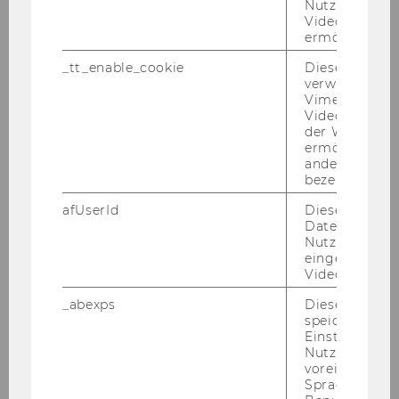
Nutzung des 
Videoplayers 
ermöglichen
_tt_enable_cookie
Dieses Cookie
verwendet, u
Vimeo-
Videoeinbett
der WU-Websi
ermöglichen 
andere nicht 
bezeichnete 
afUserId
Dieses Cooki
Daten von
Nutzer*innen,
eingebettete
Dr.rer.soc.oec. Michael Posch
Videos intera
MSc (WU)
_abexps
Dieses Cooki
speichert get
Einstellungen
Senior Lecturer
Nutzer*in, zB.
voreingestell
michael.posch@wu.ac.at
Sprache, Regi