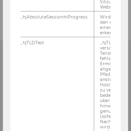
Sitzungslimit 
WU
WU
WU
Website defini
Wirtschaftspädagogik
Wirtschaftspädagogik
Wirtschaftspädagogik
auf
auf
auf
_hjAbsoluteSessionInProgress
Wird verwend
den ersten Se
Facebook
Instagram
LinkedIn
eines Benutze
erkennen.
_hjTLDTest
_hjTLDTest-Co
verschiedene
Teilstrings, bi
fehlschlägt.
WARUM WU?
Ermöglicht, 
allgemeinsten
Pfad zu ermitt
anstelle des
Hostnamens d
Die WU ist eine der größ­ten und mo­
zu verwenden 
bedeutet, das
derns­ten Wirt­schafts­uni­ver­si­täten Eu­ro­
über Subdom
pas. Die hohe Qua­li­tät in For­schung und
hinweg geme
Lehre wird durch inter­na­tio­nale Güte­sie­
genutzt werd
(sofern zutref
gel bestä­tigt. Wel­che Vor­tei­le bie­tet Ihnen
Nach dieser 
ein Stu­di­um an der WU?
wird das Cook