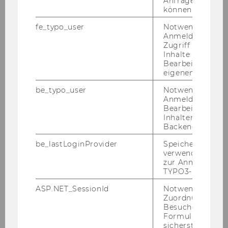
Anfrage zuordne
können.
alina.alexandra.bot@wu.ac.at
+43 1 31336 5030
fe_typo_user
Notwendig für d
Anmeldung und
Zugriff auf gesc
Inhalte oder zur
Bearbeitung des
eigenen Profils.
Fa­cul­ty
be_typo_user
Notwendig für d
Anmeldung und
Bearbeitung von
Inhalten im TYP
Backend.
be_lastLoginProvider
Speichert die zul
verwendete Met
zur Anmeldung f
TYPO3-Backend.
ASP.NET_SessionId
Notwendig, um 
Zuordnung von
Besucher zu
Formulareingab
sicherstellen zu