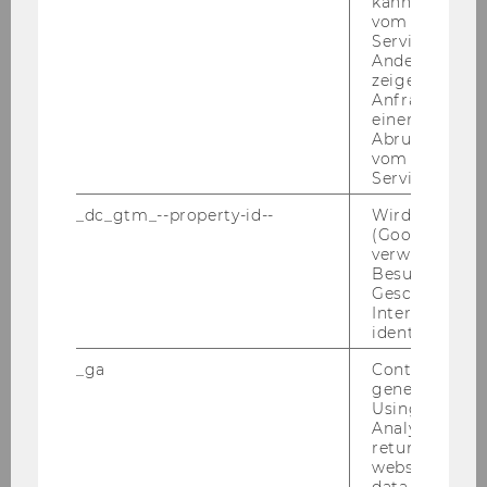
kann, um eine
vom AMP-Clie
Service abzur
Andere mögli
zeigen Opt-ou
Anfrage im G
einen Fehler 
Christian Gehart MSc (WU)
Abrufen einer
vom AMP Clie
Service an.
christian.gehart@wu.ac.at
_dc_gtm_--property-id--
Wird von Dou
+43 1 31336 4822
(Google Tag 
verwendet, u
Besucher nach
Geschlecht o
Interessen zu
identifizieren.
_ga
Contains a r
generated use
Using this ID
Analytics can
returning use
website and 
data from pre