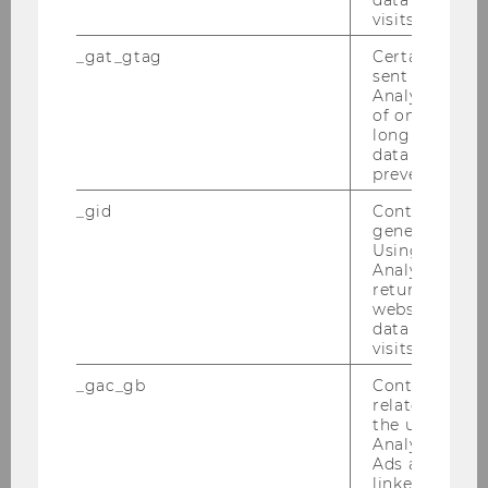
visits.
_gat_gtag
Certain data i
sent to Googl
Analytics a 
of once per m
Mag.rer.soc.oec.Dr.phil. Gerhard
long as it is s
data transfers
Geissler MSc.
prevented.
_gid
Contains a r
Senior Lecturer
generated use
Using this ID
gerhard.geissler@wu.ac.at
Analytics can
returning use
+43 1 31336 4421
website and 
data from pre
visits.
_gac_gb
Contains cam
related infor
the user. If G
Analytics and
Ads accounts 
linked, the co