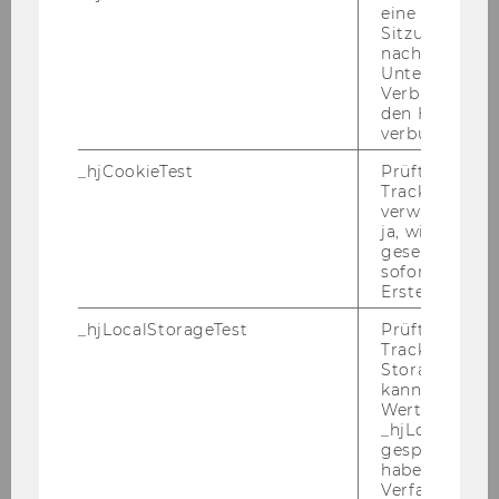
eine
Sitzung/Aufz
nach einer
Ex­ter­ne Lek­to­rIn­nen
Unterbrechun
Verbindung w
den Hotjar-Se
verbunden wir
Lek­to­rIn­nen des In­sti­tuts für
_hjCookieTest
Prüft, ob der 
Wirt­schafts­päd­ago­gik
Tracking Cod
verwenden ka
ja, wird ein W
gesetzt. Wird 
Lek­to­rIn­nen der Ab­tei­lung für
sofort nach s
Erstellung ge
Bil­dungs­wis­sen­schaf­ten
_hjLocalStorageTest
Prüft, ob der 
Tracking Code
Storage verw
kann. Wenn ja
Wert 1 gesetzt
_hjLocalStora
gespeicherte
Wirtschaftspädagogik
haben keine
Verfallszeit, 