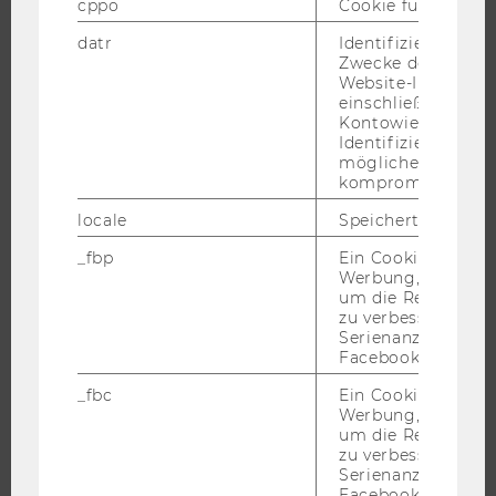
cppo
Cookie für statist
FORSCHUNG
datr
Identifiziert den 
FORSCHUNGSPORTAL
Zwecke der Sicher
Website-Integrität
FORSCHENDE
einschließlich der
Kontowiederherst
IMPACT DER FORSCHUNG
Identifizierung vo
ORGANISATION DER FORSCHUNG
möglicherweise
kompromittierten
FORSCHUNGSINFRASTRUKTUR
locale
Speichert Sprache
_fbp
Ein Cookie für Fa
Werbung, das verw
UNIVERSITÄT
um die Relevanz z
zu verbessern sow
ÜBER DIE WU
Serienanzeigenpro
Facebook bereitzus
ORGANISATION
WIRTSCHAFT UND GESELLSCHAFT
_fbc
Ein Cookie für Fa
Werbung, das verw
CAMPUS
um die Relevanz z
zu verbessern sow
NEWS
Serienanzeigenpro
EVENTS ARCHIV
Facebook bereitzus