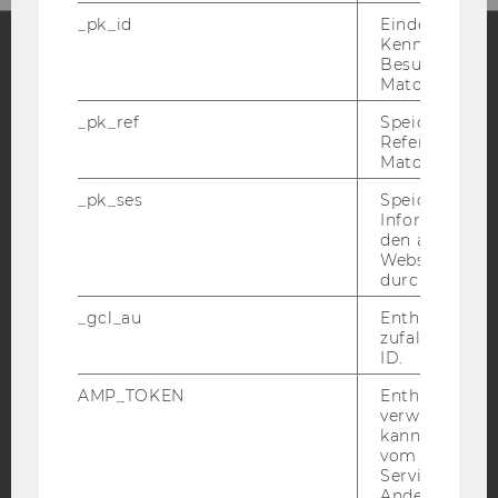
_pk_id
Eindeutige
Kennzeichnun
Besuchers du
Matomo.
Facebook
Instagram
Blog
_pk_ref
Speicherung 
Referrers dur
Matomo.
YouTube
Newsletter
Bluesky
_pk_ses
Speicherung 
Informatione
den aktuellen
Webseitenbe
durch Matom
IMPRESSUM
_gcl_au
Enthält eine
zufallsgenerie
BARRIEREFREIHEITSERKLÄRUNG WEBSEITE
ID.
DATENSCHUTZERKLÄRUNG
AMP_TOKEN
Enthält ein To
DATENSCHUTZERKLÄRUNG SOCIAL MEDIA
verwendet we
kann, um eine
DATENSCHUTZERKLÄRUNG
vom AMP-Clie
STUDIENBEWERBER*INNEN UND STUDIERENDE
Service abzur
Andere mögli