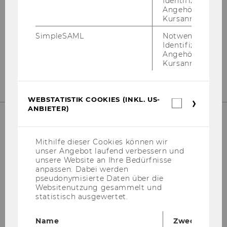
Identifizierung 
Angehörige/r für
Kursanmeldung.
Ab­tei­lung für Bil­dungs­wis­sen­schaft
Ge­bäu­de D2, Ein­gang E, 2. OG
SimpleSAML
Notwendig zur
Identifizierung 
Zu­gang über Front Of­fice
Angehörige/r für
Ge­bäu­de D2, Ein­gang E, 1. OG
Kursanmeldung.
WEBSTATISTIK COOKIES (INKL. US-
Webstatis
ANBIETER)
Cookies
(inkl.
US-
Welt­han­dels­platz 1
Anbieter)
Mithilfe dieser Cookies können wir
1020 Wien
unser Angebot laufend verbessern und
Ös­ter­reich
unsere Website an Ihre Bedürfnisse
anpassen. Dabei werden
Fon: +43-​1-31336-4679
pseudonymisierte Daten über die
Websitenutzung gesammelt und
Mail: biwi@wu.ac.at
statistisch ausgewertet.
Name
Zweck