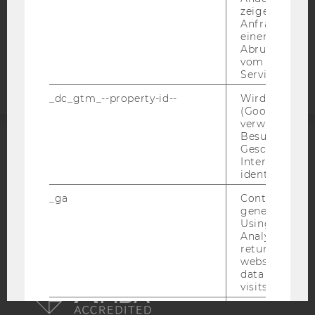
COOKIE EINSTELLUNGEN
zeigen Opt-ou
Anfrage im G
einen Fehler 
Barrierefreiheitserklärung
Abrufen einer
Webseite
vom AMP Clie
Service an.
_dc_gtm_--property-id--
Wird von Dou
(Google Tag 
verwendet, u
Besucher nach
Geschlecht o
ACCREDITED BY:
Interessen zu
identifizieren.
EQUIS
AACSB
_ga
Contains a r
generated use
Using this ID
Analytics can
returning use
AMBA
website and 
data from pre
visits.
_gat_gtag
Certain data i