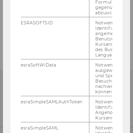
Formulareingab
gegenüber Angri
Katharina Maria Buchart
abzusichern.
ESRASOFTSID
Notwendig zur
Tosca Wendt
Identifizierung 
angemeldeten
Benutzers im
Institut für Wirtschaftspädagogik
Kursanmeldung
des Business
Language Center
esraSoftWiData
Notwendig um
ausgewählte Sp
und Sprachkurse
Besuchers
nachverfolgen z
können.
esraSimpleSAMLAuthToken
Notwendig zur
Identifizierung 
Angehörige/r für
Kursanmeldung.
esraSimpleSAML
Notwendig zur