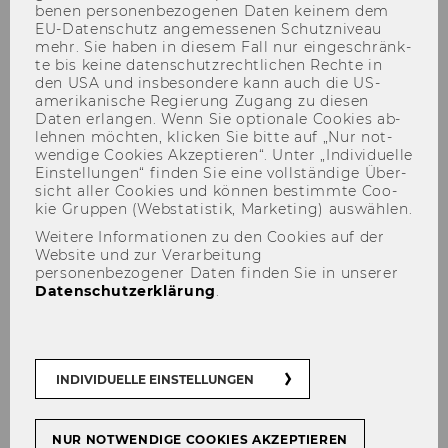
be­nen per­so­nen­be­zo­ge­nen Daten kei­nem dem
EU-​Datenschutz an­ge­mes­se­nen Schutz­ni­veau
mehr. Sie haben in die­sem Fall nur ein­ge­schränk­
te bis keine da­ten­schutz­recht­li­chen Rech­te in
den USA und ins­be­son­de­re kann auch die US-​
Lisa-Maria Lukasser
amerikanische Re­gie­rung Zu­gang zu die­sen
Daten er­lan­gen. Wenn Sie op­tio­na­le Coo­kies ab­
leh­nen möch­ten, kli­cken Sie bitte auf „Nur not­
wen­di­ge Coo­kies Ak­zep­tie­ren“. Unter „In­di­vi­du­el­le
Ein­stel­lun­gen“ fin­den Sie eine voll­stän­di­ge Über­
sicht aller Coo­kies und kön­nen be­stimm­te Coo­
kie Grup­pen (Web­sta­tis­tik, Mar­ke­ting) aus­wäh­len.
Weitere Informationen zu den Cookies auf der
Website und zur Verarbeitung
personenbezogener Daten finden Sie in unserer
Datenschutzerklärung
.
INDIVIDUELLE EINSTELLUNGEN
NUR NOTWENDIGE COOKIES AKZEPTIEREN