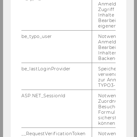
Anmeldung und
Zugriff auf gesc
Inhalte oder zur
Bearbeitung des
Über uns
eigenen Profils.
be_typo_user
Notwendig für d
Anmeldung und
Unser Leitbild
Bearbeitung von
Inhalten im TYP
Backend.
Unser Team
be_lastLoginProvider
Speichert die zul
verwendete Met
zur Anmeldung f
Erna Nairz
TYPO3-Backend.
Mitra Schafferhofer
ASP.NET_SessionId
Notwendig, um 
Zuordnung von
Besucher zu
Christian Gehart
Formulareingab
sicherstellen zu
Sophie Lehner
können.
__RequestVerificationToken
Notwendig, um 
Lisa-Maria Lukasser